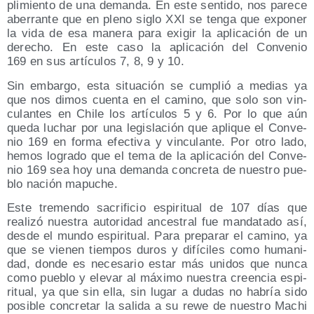
pli­mien­to de una deman­da. En este sen­ti­do, nos pare­ce
abe­rran­te que en pleno siglo XXI se ten­ga que expo­ner
la vida de esa mane­ra para exi­gir la apli­ca­ción de un
dere­cho. En este caso la apli­ca­ción del Con­ve­nio
169 en sus artícu­los 7, 8, 9 y 10.
Sin embar­go, esta situa­ción se cum­plió a medias ya
que nos dimos cuen­ta en el camino, que solo son vin­
cu­lan­tes en Chi­le los artícu­los 5 y 6. Por lo que aún
que­da luchar por una legis­la­ción que apli­que el Con­ve­
nio 169 en for­ma efec­ti­va y vin­cu­lan­te. Por otro lado,
hemos logra­do que el tema de la apli­ca­ción del Con­ve­
nio 169 sea hoy una deman­da con­cre­ta de nues­tro pue­
blo nación mapuche.
Este tre­men­do sacri­fi­cio espi­ri­tual de 107 días que
reali­zó nues­tra auto­ri­dad ances­tral fue man­da­ta­do así,
des­de el mun­do espi­ri­tual. Para pre­pa­rar el camino, ya
que se vie­nen tiem­pos duros y difí­ci­les como huma­ni­
dad, don­de es nece­sa­rio estar más uni­dos que nun­ca
como pue­blo y ele­var al máxi­mo nues­tra creen­cia espi­
ri­tual, ya que sin ella, sin lugar a dudas no habría sido
posi­ble con­cre­tar la sali­da a su rewe de nues­tro Machi