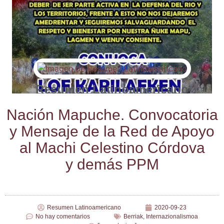
Resumen Latinoamericano
Nación Mapu­che. Con­vo­ca­to­ria
y Men­sa­je de la Red de Apo­yo
al Machi Celes­tino Cór­do­va
y demás PPM
Resumen Latinoamericano
2020-09-23
No hay comentarios
Berriak
,
Internazionalismoa