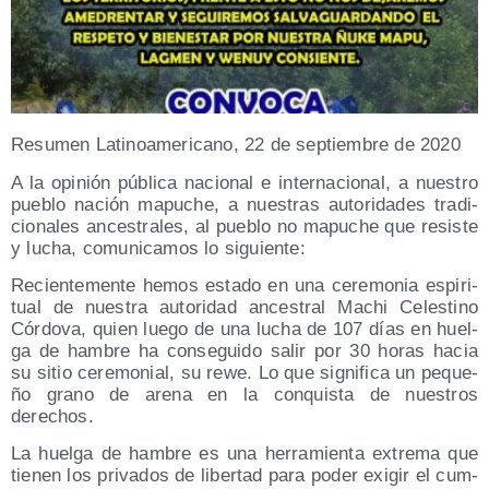
Resu­men Lati­no­ame­ri­cano, 22 de sep­tiem­bre de 2020
A la opi­nión públi­ca nacio­nal e inter­na­cio­nal, a nues­tro
pue­blo nación mapu­che, a nues­tras auto­ri­da­des tra­di­
cio­na­les ances­tra­les, al pue­blo no mapu­che que resis­te
y lucha, comu­ni­ca­mos lo siguiente:
Recien­te­men­te hemos esta­do en una cere­mo­nia espi­ri­
tual de nues­tra auto­ri­dad ances­tral Machi Celes­tino
Cór­do­va, quien lue­go de una lucha de 107 días en huel­
ga de ham­bre ha con­se­gui­do salir por 30 horas hacia
su sitio cere­mo­nial, su rewe. Lo que sig­ni­fi­ca un peque­
ño grano de are­na en la con­quis­ta de nues­tros
derechos.
La huel­ga de ham­bre es una herra­mien­ta extre­ma que
tie­nen los pri­va­dos de liber­tad para poder exi­gir el cum­