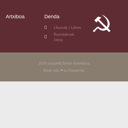
Artxiboa
Denda
Liburuak / Libros
Bestelakoak
/otros
2018 (copyleft) Boltxe Kolektiboa
Made with ❤ by Elementor