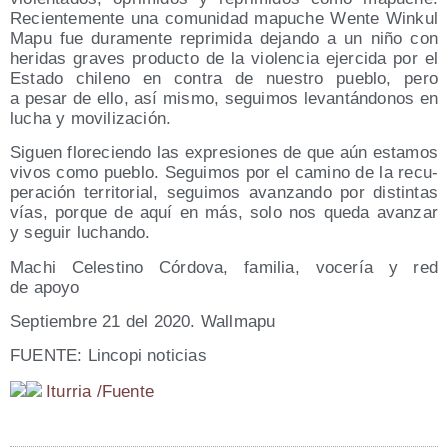
Recien­te­men­te una comu­ni­dad mapu­che Wen­te Win­kul
Mapu fue dura­men­te repri­mi­da dejan­do a un niño con
heri­das gra­ves pro­duc­to de la vio­len­cia ejer­ci­da por el
Esta­do chi­leno en con­tra de nues­tro pue­blo, pero
a pesar de ello, así mis­mo, segui­mos levan­tán­do­nos en
lucha y movilización.
Siguen flo­re­cien­do las expre­sio­nes de que aún esta­mos
vivos como pue­blo. Segui­mos por el camino de la recu­
pe­ra­ción terri­to­rial, segui­mos avan­zan­do por dis­tin­tas
vías, por­que de aquí en más, solo nos que­da avan­zar
y seguir luchando.
Machi Celes­tino Cór­do­va, fami­lia, voce­ría y red
de apoyo
Sep­tiem­bre 21 del 2020. Wallmapu
FUENTE: Lin­co­pi noticias
Itu­rria /​Fuen­te