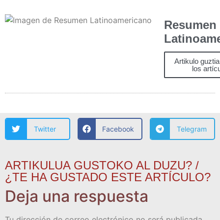
Resumen
Latinoam
Artikulo guzti
los artíc
Twitter
Facebook
Telegram
ARTIKULUA GUSTOKO AL DUZU? /
¿TE HA GUSTADO ESTE ARTÍCULO?
Deja una respuesta
Tu dirección de correo electrónico no será publicada.