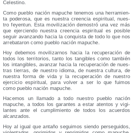
Celestino.
Como pue­blo nación mapu­che tene­mos una herra­mien­
ta pode­ro­sa, que es nues­tra creen­cia espi­ri­tual, nues­
tro feyen­tun. Esta movi­li­za­ción demos­tró una vez más
que ejer­cien­do nues­tra creen­cia espi­ri­tual es posi­ble
seguir avan­zan­do hacia la con­quis­ta de todo lo que nos
arre­ba­ta­ron como pue­blo nación mapuche.
Hoy debe­mos movi­li­zar­nos hacia la recu­pe­ra­ción de
todos los terri­to­rios, tan­to los tan­gi­bles como tam­bién
los intan­gi­bles, avan­zar hacia la recu­pe­ra­ción de nues­
tras tie­rras, de nues­tro idio­ma, de nues­tra cul­tu­ra, de
nues­tra for­ma de vida y la recu­pe­ra­ción de nues­tro
ejer­ci­cio espi­ri­tual, para vol­ver a ser lo que fui­mos
como pue­blo nación mapuche.
Hace­mos un lla­ma­do a todo nues­tro pue­blo nación
mapu­che, a todos los garan­tes a estar aten­tos y vigi­
lan­tes ante el cum­pli­mien­to de todos los acuer­dos
alcanzados.
Hoy al igual que anta­ño segui­mos sien­do per­se­gui­dos,
vio­len­ta­dos, opri­mi­dos y repri­mi­dos como mapu­che.