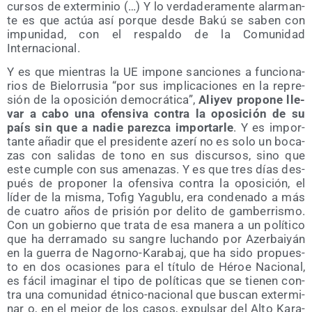
cur­sos de exter­mi­nio (…) Y lo ver­da­de­ra­men­te alar­man­
te es que actúa así por­que des­de Bakú se saben con
impu­ni­dad, con el res­pal­do de la Comu­ni­dad
Internacional.
Y es que mien­tras la UE impo­ne san­cio­nes a fun­cio­na­
rios de Bie­lo­rru­sia “por sus impli­ca­cio­nes en la repre­
sión de la opo­si­ción demo­crá­ti­ca”,
Ali­yev pro­po­ne lle­
var a cabo una ofen­si­va con­tra la opo­si­ción de su
país sin que a nadie parez­ca impor­tar­le
. Y es impor­
tan­te aña­dir que el pre­si­den­te aze­rí no es solo un boca­
zas con sali­das de tono en sus dis­cur­sos, sino que
este cum­ple con sus ame­na­zas. Y es que tres días des­
pués de pro­po­ner la ofen­si­va con­tra la opo­si­ción, el
líder de la mis­ma, Tofig Yagu­blu, era con­de­na­do a más
de cua­tro años de pri­sión por deli­to de gam­be­rris­mo.
Con un gobierno que tra­ta de esa mane­ra a un polí­ti­co
que ha derra­ma­do su san­gre luchan­do por Azer­bai­yán
en la gue­rra de Nagorno-Kara­baj, que ha sido pro­pues­
to en dos oca­sio­nes para el títu­lo de Héroe Nacio­nal,
es fácil ima­gi­nar el tipo de polí­ti­cas que se tie­nen con­
tra una comu­ni­dad étni­co-nacio­nal que bus­can exter­mi­
nar o, en el mejor de los casos, expul­sar del Alto Kara­