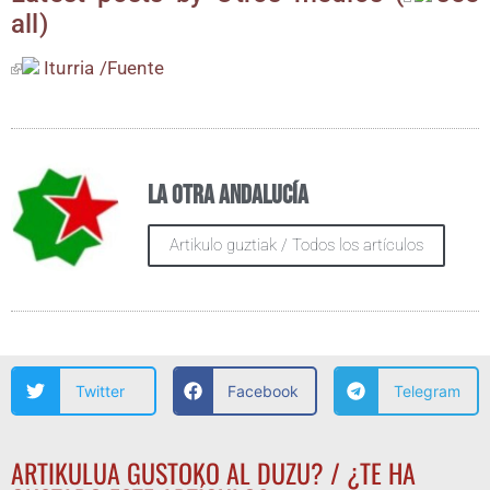
all
)
Itu­rria /​Fuen­te
La otra Andalucía
Artikulo guztiak / Todos los artículos
Twitter
Facebook
Telegram
ARTIKULUA GUSTOKO AL DUZU? / ¿TE HA