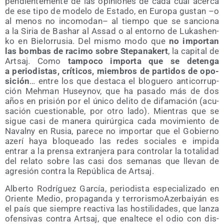
pen­dien­te­men­te de las opi­nio­nes de cada cual acer­ca
de ese tipo de mode­lo de Esta­do, en Euro­pa gus­tan –o
al menos no inco­mo­dan– al tiem­po que se san­cio­na
a la Siria de Bashar al Assad o al entorno de Lukashen­
ko en Bie­lo­rru­sia. Del mis­mo modo que
no impor­tan
las bom­bas de raci­mo sobre Ste­pa­na­kert
, la capi­tal de
Artsaj. Como
tam­po­co impor­ta que se deten­ga
a perio­dis­tas, crí­ti­cos, miem­bros de par­ti­dos de opo­
si­ción
… entre los que des­ta­ca el blo­gue­ro anti­co­rrup­
ción Meh­man Husey­nov, que ha pasa­do más de dos
años en pri­sión por el úni­co deli­to de difa­ma­ción (acu­
sa­ción cues­tio­na­ble, por otro lado). Mien­tras que se
sigue casi de mane­ra qui­rúr­gi­ca cada movi­mien­to de
Navalny en Rusia, pare­ce no impor­tar que el Gobierno
aze­rí haya blo­quea­do las redes socia­les e impi­da
entrar a la pren­sa extran­je­ra para con­tro­lar la tota­li­dad
del rela­to sobre las casi dos sema­nas que lle­van de
agre­sión con­tra la Repú­bli­ca de Artsaj.
Alber­to Rodrí­guez Gar­cía, perio­dis­ta espe­cia­li­za­do en
Orien­te Medio, pro­pa­gan­da y terro­ris­moA­zer­bai­yán es
el país que siem­pre reac­ti­va las hos­ti­li­da­des, que lan­za
ofen­si­vas con­tra Artsaj, que enal­te­ce el odio con dis­