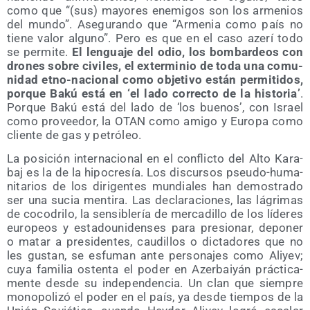
como que “(sus) mayo­res enemi­gos son los arme­nios
del mun­do”. Ase­gu­ran­do que “Arme­nia como país no
tie­ne valor alguno”. Pero es que en el caso aze­rí todo
se per­mi­te.
El len­gua­je del odio, los bom­bar­deos con
dro­nes sobre civi­les, el exter­mi­nio de toda una comu­
ni­dad etno-nacio­nal como obje­ti­vo están per­mi­ti­dos,
por­que Bakú está en ‘el lado correc­to de la his­to­ria’
.
Por­que Bakú está del lado de ‘los bue­nos’, con Israel
como pro­vee­dor, la OTAN como ami­go y Euro­pa como
clien­te de gas y petróleo.
La posi­ción inter­na­cio­nal en el con­flic­to del Alto Kara­
baj es la de la hipo­cre­sía. Los dis­cur­sos pseu­do-huma­
ni­ta­rios de los diri­gen­tes mun­dia­les han demos­tra­do
ser una sucia men­ti­ra. Las decla­ra­cio­nes, las lágri­mas
de coco­dri­lo, la sen­si­ble­ría de mer­ca­di­llo de los líde­res
euro­peos y esta­dou­ni­den­ses para pre­sio­nar, depo­ner
o matar a pre­si­den­tes, cau­di­llos o dic­ta­do­res que no
les gus­tan, se esfu­man ante per­so­na­jes como Ali­yev;
cuya fami­lia osten­ta el poder en Azer­bai­yán prác­ti­ca­
men­te des­de su inde­pen­den­cia. Un clan que siem­pre
mono­po­li­zó el poder en el país, ya des­de tiem­pos de la