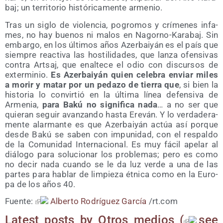
baj; un terri­to­rio his­tó­ri­ca­men­te armenio.
Tras un siglo de vio­len­cia, pogro­mos y crí­me­nes infa­
mes, no hay bue­nos ni malos en Nagorno-Kara­baj. Sin
embar­go, en los últi­mos años Azer­bai­yán es el país que
siem­pre reac­ti­va las hos­ti­li­da­des, que lan­za ofen­si­vas
con­tra Artsaj, que enal­te­ce el odio con dis­cur­sos de
exter­mi­nio.
Es Azer­bai­yán quien cele­bra enviar miles
a morir y matar por un peda­zo de tie­rra que
, si bien la
his­to­ria lo con­vir­tió en la últi­ma línea defen­si­va de
Arme­nia,
para Bakú no sig­ni­fi­ca nada
… a no ser que
quie­ran seguir avan­zan­do has­ta Ere­ván. Y lo ver­da­de­ra­
men­te alar­man­te es que Azer­bai­yán actúa así por­que
des­de Bakú se saben con impu­ni­dad, con el res­pal­do
de la Comu­ni­dad Inter­na­cio­nal. Es muy fácil ape­lar al
diá­lo­go para solu­cio­nar los pro­ble­mas; pero es como
no decir nada cuan­do se le da luz ver­de a una de las
par­tes para hablar de lim­pie­za étni­ca como en la Euro­
pa de los años 40.
Fuen­te:
Alber­to Rodrí­guez Gar­cía
/rt.com
Latest posts by Otros medios
(
see