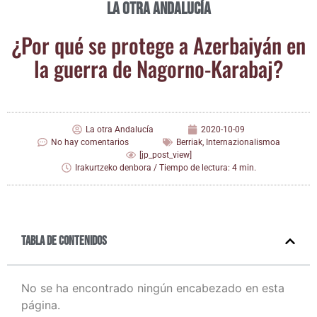
La otra Andalucía
¿Por qué se pro­te­ge a Azer­bai­yán en
la gue­rra de Nagorno-Karabaj?
La otra Andalucía
2020-10-09
No hay comentarios
Berriak
,
Internazionalismoa
[jp_post_view]
Irakurtzeko denbora / Tiempo de lectura: 4 min.
Tabla de contenidos
No se ha encontrado ningún encabezado en esta
página.