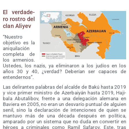
El ver­da­de­
ro ros­tro del
clan Aliyev
“Nues­tro
obje­ti­vo es la
ani­qui­la­ción
com­ple­ta de
los arme­nios.
Uste­des, los nazis, ya eli­mi­na­ron a los judíos en los
años 30 y 40, ¿ver­dad? Debe­rían ser capa­ces de
entendernos”.
Las deli­ran­tes pala­bras del alcal­de de Bakú has­ta 2019
y vice pri­mer minis­tro de Azer­bai­yán has­ta 2019, Haji­
ba­la Abu­ta­li­bov, fren­te a una dele­ga­ción ale­ma­na en
Bavie­ra en 2005, no eran un des­va­río pun­tual de alguien
senil, sino la decla­ra­ción de inten­cio­nes de quien se
man­tu­vo más de una déca­da des­pués en polí­ti­ca,
ampa­ra­do por un sis­te­ma que no duda en con­ver­tir en
héroes a cri­mi­na­les como Ramil Safa­rov. Este, tras