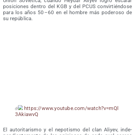
Unión Sovié­ti­ca, cuan­do Hey­dar Ali­yev logró esca­lar
posi­cio­nes den­tro del KGB y del PCUS con­vir­tién­do­se
para los años 50 – 60 en el hom­bre más pode­ro­so de
su república.
https://​www​.you​tu​be​.com/​w​a​t​c​h​?​v​=​m​Q​l​
3​A​k​i​a​wvQ
El auto­ri­ta­ris­mo y el nepo­tis­mo del clan Ali­yev, inde­