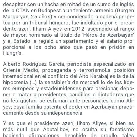
deca­pi­tar con un hacha en mitad de un cur­so de inglés
de la OTAN en Buda­pest a un tenien­te arme­nio (Gur­gen
Mar­gar­yan, 25 años) y ser con­de­na­do a cade­na per­pe­
tua por un tri­bu­nal hún­ga­ro, fue indul­ta­do por el pre­si­
den­te aze­rí, Ilham Ali­yev, en 2012, ascen­di­do al ran­go
de mayor, nomi­na­do al títu­lo de ‘Héroe de Azer­bai­yán’
y el Esta­do le rega­ló un apar­ta­men­to y el sala­rio pro­
por­cio­nal a los ocho años que pasó en pri­sión en
Hungría.
Alber­to Rodrí­guez Gar­cía, perio­dis­ta espe­cia­li­za­do en
Orien­te Medio, pro­pa­gan­da y terro­ris­mo­La posi­ción
inter­na­cio­nal en el con­flic­to del Alto Kara­baj es la de la
hipo­cre­sía (…) la sen­si­ble­ría de mer­ca­di­llo de los líde­
res euro­peos y esta­dou­ni­den­ses para pre­sio­nar, depo­
ner o matar a pre­si­den­tes, cau­di­llos o dic­ta­do­res que
no les gus­tan, se esfu­man ante per­so­na­jes como Ali­
yev; cuya fami­lia osten­ta el poder en Azer­bai­yán prác­ti­
ca­men­te des­de su independencia
Y es que el pre­si­den­te aze­rí, Ilham Ali­yev, si bien es
más sutil que Abu­ta­li­bov, no ocul­ta su fana­tis­mo
hacien­do afir­ma­cio­nes, hen­chi­do de orgu­llo, tales