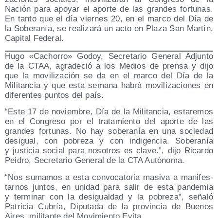
Nación para apo­yar el apor­te de las gran­des for­tu­nas.
En tan­to que el día vier­nes 20, en el mar­co del Día de
la Sobe­ra­nía, se rea­li­za­rá un acto en Pla­za San Mar­tín,
Capi­tal Federal.
Hugo «Cacho­rro» Godoy, Secre­ta­rio Gene­ral Adjun­to
de la CTAA, agra­de­ció a los Medios de pren­sa y dijo
que la movi­li­za­ción se da en el mar­co del Día de la
Mili­tan­cia y que esta sema­na habrá movi­li­za­cio­nes en
dife­ren­tes pun­tos del país.
“Este 17 de noviem­bre, Día de la Mili­tan­cia, esta­re­mos
en el Con­gre­so por el tra­ta­mien­to del apor­te de las
gran­des for­tu­nas. No hay sobe­ra­nía en una socie­dad
des­igual, con pobre­za y con indi­gen­cia. Sobe­ra­nía
y jus­ti­cia social para noso­tros es cla­ve.”, dijo Ricar­do
Pei­dro, Secre­ta­rio Gene­ral de la CTA Autónoma.
“Nos suma­mos a esta con­vo­ca­to­ria masi­va a mani­fes­
tar­nos jun­tos, en uni­dad para salir de esta pan­de­mia
y ter­mi­nar con la des­igual­dad y la pobre­za”, seña­ló
Patri­cia Cubría, Dipu­tada de la pro­vin­cia de Bue­nos
Aires, mili­tan­te del Movi­mien­to Evita.