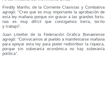
Freddy Mari­ño, de la Corrien­te Cla­sis­tas y Com­ba­ti­va
agre­gó: “Creo que es muy impor­tan­te la apro­ba­ción de
esta ley maña­na por­que sin gra­var a las gran­des for­tu­
nas es muy difí­cil que con­si­ga­mos tie­rra, techo
y trabajo”.
Juan Lit­wi­ller de la Fede­ra­ción Gra­fi­ca Bonae­ren­se
agre­gó: “Con­vo­ca­mos al pue­blo a mani­fes­tar­se maña­na
para apo­yar esta ley para poder redis­tri­buir la rique­za,
por­que sin sobe­ra­nía eco­nó­mi­ca no hay sobe­ra­nía
política”.