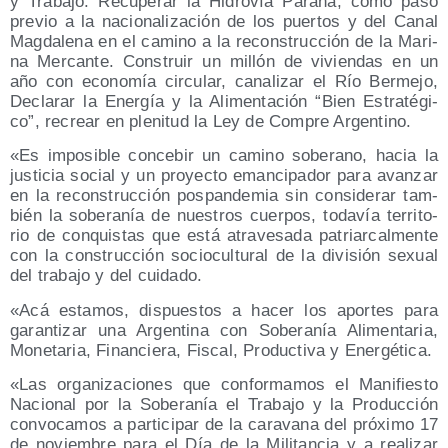
y Tra­ba­jo. Recu­pe­rar la Hidro­vía Para­ná, como paso
pre­vio a la nacio­na­li­za­ción de los puer­tos y del Canal
Mag­da­le­na en el camino a la recons­truc­ción de la Mari­
na Mer­can­te. Cons­truir un millón de vivien­das en un
año con eco­no­mía cir­cu­lar, cana­li­zar el Río Ber­me­jo,
Decla­rar la Ener­gía y la Ali­men­ta­ción “Bien Estra­té­gi­
co”, recrear en ple­ni­tud la Ley de Com­pre Argentino.
«Es impo­si­ble con­ce­bir un camino sobe­rano, hacia la
jus­ti­cia social y un pro­yec­to eman­ci­pa­dor para avan­zar
en la recons­truc­ción pos­pan­de­mia sin con­si­de­rar tam­
bién la sobe­ra­nía de nues­tros cuer­pos, toda­vía terri­to­
rio de con­quis­tas que está atra­ve­sa­da patriar­cal­men­te
con la cons­truc­ción socio­cul­tu­ral de la divi­sión sexual
del tra­ba­jo y del cuidado.
«Acá esta­mos, dis­pues­tos a hacer los apor­tes para
garan­ti­zar una Argen­ti­na con Sobe­ra­nía Ali­men­ta­ria,
Mone­ta­ria, Finan­cie­ra, Fis­cal, Pro­duc­ti­va y Energética.
«Las orga­ni­za­cio­nes que con­for­ma­mos el Mani­fies­to
Nacio­nal por la Sobe­ra­nía el Tra­ba­jo y la Pro­duc­ción
con­vo­ca­mos a par­ti­ci­par de la cara­va­na del pró­xi­mo 17
de noviem­bre para el Día de la Mili­tan­cia y a rea­li­zar