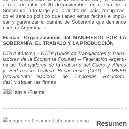
actos con­jun­tos el 20 de noviem­bre, en el Día de la
Sobe­ra­nía, a lo lar­go y a lo ancho del país, recu­pe­ran­
do el sen­ti­do polí­ti­co que tie­nen estas fechas e impul­
sar y garan­ti­zar el camino de Sobe­ra­nía que deman­da
nues­tra Argentina.»
Fir­man: Orga­ni­za­cio­nes del MANIFIESTO POR LA
SOBERANÍA, EL TRABAJO Y LA PRODUCCIÓN
CTA Autó­no­ma – UTEP (Unión de Tra­ba­ja­do­res y Tra­ba­
ja­do­ras de la Eco­no­mía Popu­lar) – Fede­ra­ción Argen­ti­
na de Tra­ba­ja­do­res de la Indus­tria del Cue­ro y Afi­nes
y Fede­ra­ción Grá­fi­ca Bonae­ren­se (CGT) – MNER
(Movi­mien­to Nacio­nal de Empre­sas Recu­pe­ra­
das)
y siguen las firmas
Itu­rria /​Fuen­te
Resumen