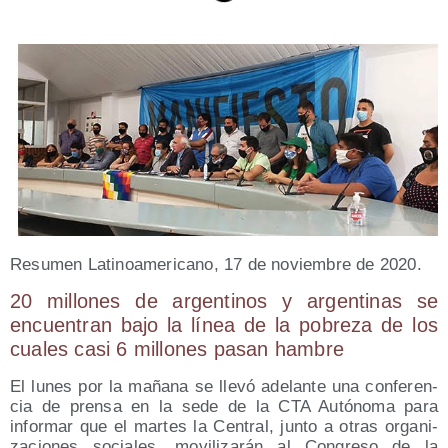
Resu­men Lati­no­ame­ri­cano, 17 de noviem­bre de 2020.
20 millo­nes de argen­ti­nos y argen­ti­nas se
encuen­tran bajo la línea de la pobre­za de los
cua­les casi 6 millo­nes pasan hambre
El lunes por la maña­na se lle­vó ade­lan­te una con­fe­ren­
cia de pren­sa en la sede de la CTA Autó­no­ma para
infor­mar que el mar­tes la Cen­tral, jun­to a otras orga­ni­
za­cio­nes socia­les, movi­li­za­rán al Con­gre­so de la