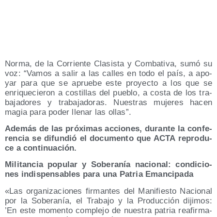
Nor­ma, de la Corrien­te Cla­sis­ta y Com­ba­ti­va, sumó su
voz: “Vamos a salir a las calles en todo el país, a apo­
yar para que se aprue­be este pro­yec­to a los que se
enri­que­cie­ron a cos­ti­llas del pue­blo, a cos­ta de los tra­
ba­ja­do­res y tra­ba­ja­do­ras. Nues­tras muje­res hacen
magia para poder lle­nar las ollas”.
Ade­más de las pró­xi­mas accio­nes, duran­te la con­fe­
ren­cia se difun­dió el docu­men­to que ACTA repro­du­
ce a continuación.
Mili­tan­cia popu­lar y Sobe­ra­nía nacio­nal: con­di­cio­
nes indis­pen­sa­bles para una Patria Emancipada
«Las orga­ni­za­cio­nes fir­man­tes del Mani­fies­to Nacio­nal
por la Sobe­ra­nía, el Tra­ba­jo y la Pro­duc­ción diji­mos:
’En este momen­to com­ple­jo de nues­tra patria reafir­ma­