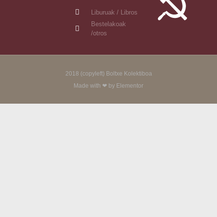
Liburuak / Libros
Bestelakoak
/otros
2018 (copyleft) Boltxe Kolektiboa
Made with ❤ by Elementor