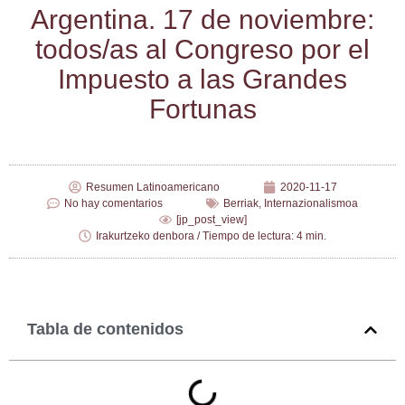
Argen­ti­na. 17 de noviem­bre:
todos/​as al Con­gre­so por el
Impues­to a las Gran­des
Fortunas
Resumen Latinoamericano
2020-11-17
No hay comentarios
Berriak
,
Internazionalismoa
[jp_post_view]
Irakurtzeko denbora / Tiempo de lectura: 4 min.
Tabla de contenidos