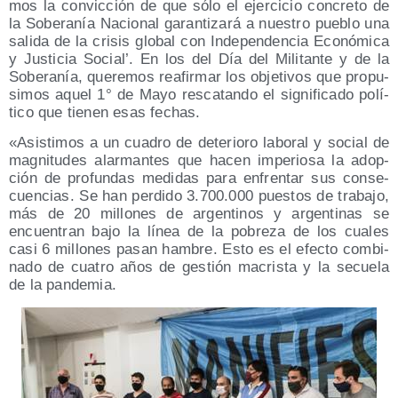
mos la con­vic­ción de que sólo el ejer­ci­cio con­cre­to de
la Sobe­ra­nía Nacio­nal garan­ti­za­rá a nues­tro pue­blo una
sali­da de la cri­sis glo­bal con Inde­pen­den­cia Eco­nó­mi­ca
y Jus­ti­cia Social’. En los del Día del Mili­tan­te y de la
Sobe­ra­nía, que­re­mos reafir­mar los obje­ti­vos que pro­pu­
si­mos aquel 1° de Mayo res­ca­tan­do el sig­ni­fi­ca­do polí­
ti­co que tie­nen esas fechas.
«Asis­ti­mos a un cua­dro de dete­rio­ro labo­ral y social de
mag­ni­tu­des alar­man­tes que hacen impe­rio­sa la adop­
ción de pro­fun­das medi­das para enfren­tar sus con­se­
cuen­cias. Se han per­di­do 3.700.000 pues­tos de tra­ba­jo,
más de 20 millo­nes de argen­ti­nos y argen­ti­nas se
encuen­tran bajo la línea de la pobre­za de los cua­les
casi 6 millo­nes pasan ham­bre. Esto es el efec­to com­bi­
na­do de cua­tro años de ges­tión macris­ta y la secue­la
de la pandemia.