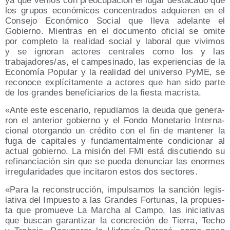
ya que vemos con preo­cu­pa­ción el lugar des­ta­ca­do que
los gru­pos eco­nó­mi­cos con­cen­tra­dos adquie­ren en el
Con­se­jo Eco­nó­mi­co Social que lle­va ade­lan­te el
Gobierno. Mien­tras en el docu­men­to ofi­cial se omi­te
por com­ple­to la reali­dad social y labo­ral que vivi­mos
y se igno­ran acto­res cen­tra­les como los y las
trabajadores/​as, el cam­pe­si­na­do, las expe­rien­cias de la
Eco­no­mía Popu­lar y la reali­dad del uni­ver­so PyME, se
reco­no­ce explí­ci­ta­men­te a acto­res que han sido par­te
de los gran­des bene­fi­cia­rios de la fies­ta macrista.
«Ante este esce­na­rio, repu­dia­mos la deu­da que gene­ra­
ron el ante­rior gobierno y el Fon­do Mone­ta­rio Inter­na­
cio­nal otor­gan­do un cré­di­to con el fin de man­te­ner la
fuga de capi­ta­les y fun­da­men­tal­men­te con­di­cio­nar al
actual gobierno. La misión del FMI está dis­cu­tien­do su
refi­nan­cia­ción sin que se pue­da denun­ciar las enor­mes
irre­gu­la­ri­da­des que inci­ta­ron estos dos sectores.
«Para la recons­truc­ción, impul­sa­mos la san­ción legis­
la­ti­va del Impues­to a las Gran­des For­tu­nas, la pro­pues­
ta que pro­mue­ve La Mar­cha al Cam­po, las ini­cia­ti­vas
que bus­can garan­ti­zar la con­cre­ción de Tie­rra, Techo