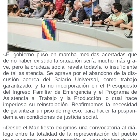
«El gobierno puso en mar­cha medi­das acer­ta­das que
de no haber exis­ti­do la situa­ción sería mucho más gra­
ve, pero la cru­de­za social reve­la toda­vía lo insu­fi­cien­te
de tal asis­ten­cia. Se agra­va por el aban­dono de la dis­
cu­sión acer­ca del Sala­rio Uni­ver­sal, como tra­ba­jo
garan­ti­za­do, y la no incor­po­ra­ción en el Pre­su­pues­to
del Ingre­so Fami­liar de Emer­gen­cia y el Pro­gra­ma de
Asis­ten­cia al Tra­ba­jo y la Pro­duc­ción lo cual hace
impe­rio­sa su reins­ta­la­ción. Reafir­ma­mos la nece­si­dad
de garan­ti­zar un piso de ingre­so, para hacer la pos­pan­
de­mia en con­di­cio­nes de jus­ti­cia social.
«Des­de el Mani­fies­to exi­gi­mos una con­vo­ca­to­ria al diá­
lo­go entre la tota­li­dad de la repre­sen­ta­ción del pue­blo