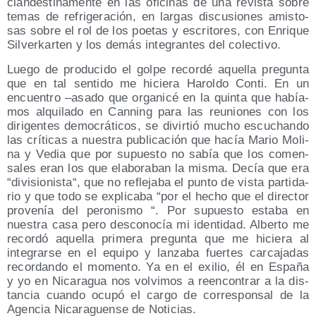
clan­des­ti­na­men­te en las ofi­ci­nas de una revis­ta sobre
temas de refri­ge­ra­ción, en lar­gas dis­cu­sio­nes amis­to­
sas sobre el rol de los poe­tas y escri­to­res, con Enri­que
Sil­ver­kar­ten y los demás inte­gran­tes del colectivo.
Lue­go de pro­du­ci­do el gol­pe recor­dé aque­lla pre­gun­ta
que en tal sen­ti­do me hicie­ra Harol­do Con­ti. En un
encuen­tro –asa­do que orga­ni­cé en la quin­ta que había­
mos alqui­la­do en Can­ning para las reunio­nes con los
diri­gen­tes demo­crá­ti­cos, se divir­tió mucho escu­chan­do
las crí­ti­cas a nues­tra publi­ca­ción que hacía Mario Moli­
na y Vedia que por supues­to no sabía que los comen­
sa­les eran los que ela­bo­ra­ban la mis­ma. Decía que era
“divi­sio­nis­ta“, que no refle­ja­ba el pun­to de vis­ta par­ti­da­
rio y que todo se expli­ca­ba “por el hecho que el direc­tor
pro­ve­nía del pero­nis­mo “. Por supues­to esta­ba en
nues­tra casa pero des­co­no­cía mi iden­ti­dad. Alber­to me
recor­dó aque­lla pri­me­ra pre­gun­ta que me hicie­ra al
inte­grar­se en el equi­po y lan­za­ba fuer­tes car­ca­ja­das
recor­dan­do el momen­to. Ya en el exi­lio, él en Espa­ña
y yo en Nica­ra­gua nos vol­vi­mos a reen­con­trar a la dis­
tan­cia cuan­do ocu­pó el car­go de corres­pon­sal de la
Agen­cia Nica­ra­guen­se de Noticias.