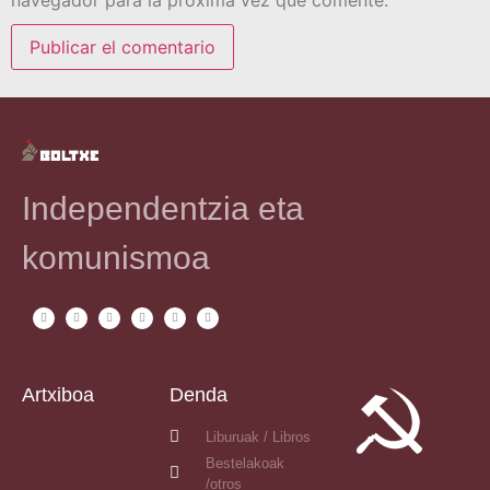
Independentzia eta
komunismoa
Artxiboa
Denda
Liburuak / Libros
Bestelakoak
/otros