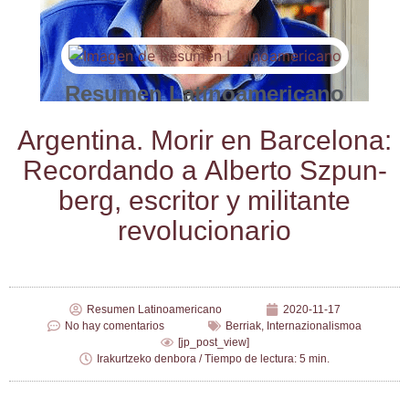
Resumen Latinoamericano
Argen­ti­na. Morir en Bar­ce­lo­na:
Recor­dan­do a Alber­to Szpun­
berg, escri­tor y mili­tan­te
revolucionario
Resumen Latinoamericano
2020-11-17
No hay comentarios
Berriak
,
Internazionalismoa
[jp_post_view]
Irakurtzeko denbora / Tiempo de lectura: 5 min.