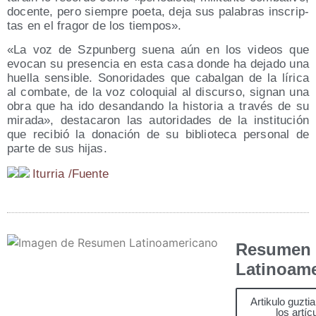
docen­te, pero siem­pre poe­ta, deja sus pala­bras ins­crip­
tas en el fra­gor de los tiempos».
«La voz de Szpun­berg sue­na aún en los videos que
evo­can su pre­sen­cia en esta casa don­de ha deja­do una
hue­lla sen­si­ble. Sono­ri­da­des que cabal­gan de la líri­ca
al com­ba­te, de la voz colo­quial al dis­cur­so, sig­nan una
obra que ha ido des­an­dan­do la his­to­ria a tra­vés de su
mira­da», des­ta­ca­ron las auto­ri­da­des de la ins­ti­tu­ción
que reci­bió la dona­ción de su biblio­te­ca per­so­nal de
par­te de sus hijas.
Itu­rria /​Fuen­te
Resumen
Latinoam
Artikulo guzti
los artíc