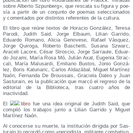
publi­ca­ción del libro «Guar­dia­nes de Pia­tock: mira­das
sobre Alber­to Szpun­berg», que res­ca­ta su figu­ra y poe­
sía a par­tir de un con­jun­to de poe­mas selec­cio­na­dos
y comen­ta­dos por dis­tin­tos refe­ren­tes de la cultura.
El libro que reúne tex­tos de Hora­cio Gon­zá­lez, Tere­sa
Paro­di, Judith Said, Jor­ge Elbaum, Lilian Garri­do,
Eduar­do Romano, Ali­cia Geno­ve­se, Rafael Vás­quez,
Jor­ge Qui­ro­ga, Rober­to Bas­chet­ti, Susa­na Szwarc,
Ara­ce­li Laco­re, César Stros­cio, Jor­ge Sarrau­te, Eduar­
do Joza­mi, María Rosa Mó, Julián Axat, Euge­nia Strac­
ca­li, María Malu­sar­di, Emi­liano Bus­tos, Jonio Gon­zá­
lez, Boris Katu­na­ric, Car­los Alda­zá­bal, Miguel Mar­tí­nez
Naón, Fer­nan­da De Brous­sais, Gra­cie­la Daleo y Juan
Sas­tu­rain, es la publi­ca­ción que mar­có el regre­so de la
edi­to­rial de la Biblio­te­ca, tras cua­tro años de
inactividad.
El
libro
fue una idea ori­gi­nal de Judith Said, que
com­pi­ló los tra­ba­jos jun­to a Lilian Garri­do y Miguel
Mar­tí­nez Naón.
Al cono­cer­se su muer­te, la ins­ti­tu­ción diri­gi­da por Sas­
tu­rain lo recor­dó como «perio­dis­ta, mili­tan­te com­ba­ti­vo,