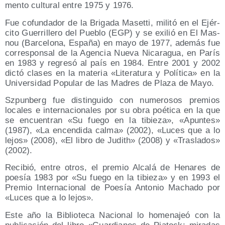
men­to cul­tu­ral entre 1975 y 1976.
Fue cofun­da­dor de la Bri­ga­da Maset­ti, mili­tó en el Ejér­
ci­to Gue­rri­lle­ro del Pue­blo (EGP) y se exi­lió en El Mas­
nou (Bar­ce­lo­na, Espa­ña) en mayo de 1977, ade­más fue
corres­pon­sal de la Agen­cia Nue­va Nica­ra­gua, en París
en 1983 y regre­só al país en 1984. Entre 2001 y 2002
dic­tó cla­ses en la mate­ria «Lite­ra­tu­ra y Polí­ti­ca» en la
Uni­ver­si­dad Popu­lar de las Madres de Pla­za de Mayo.
Szpun­berg fue dis­tin­gui­do con nume­ro­sos pre­mios
loca­les e inter­na­cio­na­les por su obra poé­ti­ca en la que
se encuen­tran «Su fue­go en la tibie­za», «Apun­tes»
(1987), «La encen­di­da cal­ma» (2002), «Luces que a lo
lejos» (2008), «El libro de Judith» (2008) y «Tras­la­dos»
(2002).
Reci­bió, entre otros, el pre­mio Alca­lá de Hena­res de
poe­sía 1983 por «Su fue­go en la tibie­za» y en 1993 el
Pre­mio Inter­na­cio­nal de Poe­sía Anto­nio Macha­do por
«Luces que a lo lejos».
Este año la Biblio­te­ca Nacio­nal lo home­na­jeó con la