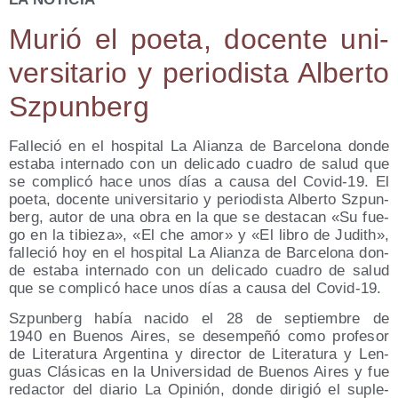
Murió el poe­ta, docen­te uni­
ver­si­ta­rio y perio­dis­ta Alber­to
Szpunberg
Falle­ció en el hos­pi­tal La Alian­za de Bar­ce­lo­na don­de
esta­ba inter­na­do con un deli­ca­do cua­dro de salud que
se com­pli­có hace unos días a cau­sa del Covid-19. El
poe­ta, docen­te uni­ver­si­ta­rio y perio­dis­ta Alber­to Szpun­
berg, autor de una obra en la que se des­ta­can «Su fue­
go en la tibie­za», «El che amor» y «El libro de Judith»,
falle­ció hoy en el hos­pi­tal La Alian­za de Bar­ce­lo­na don­
de esta­ba inter­na­do con un deli­ca­do cua­dro de salud
que se com­pli­có hace unos días a cau­sa del Covid-19.
Szpun­berg había naci­do el 28 de sep­tiem­bre de
1940 en Bue­nos Aires, se desem­pe­ñó como pro­fe­sor
de Lite­ra­tu­ra Argen­ti­na y direc­tor de Lite­ra­tu­ra y Len­
guas Clá­si­cas en la Uni­ver­si­dad de Bue­nos Aires y fue
redac­tor del dia­rio La Opi­nión, don­de diri­gió el suple­