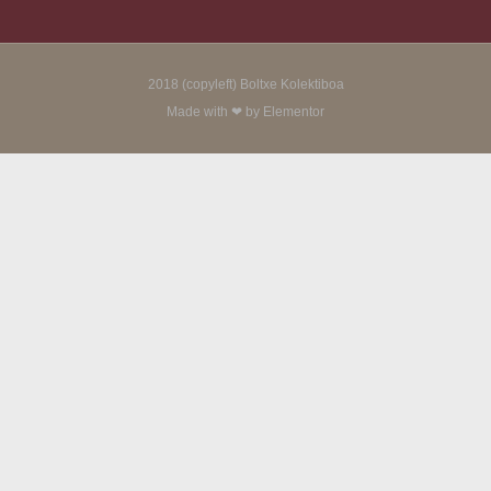
2018 (copyleft) Boltxe Kolektiboa
Made with ❤ by Elementor