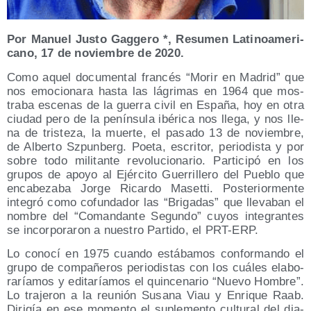
Por Manuel Jus­to Gag­ge­ro *, Resu­men Lati­no­ame­ri­
cano, 17 de noviem­bre de 2020.
Como aquel docu­men­tal fran­cés “Morir en Madrid” que
nos emo­cio­na­ra has­ta las lágri­mas en 1964 que mos­
tra­ba esce­nas de la gue­rra civil en Espa­ña, hoy en otra
ciu­dad pero de la penín­su­la ibé­ri­ca nos lle­ga, y nos lle­
na de tris­te­za, la muer­te, el pasa­do 13 de noviem­bre,
de Alber­to Szpun­berg. Poe­ta, escri­tor, perio­dis­ta y por
sobre todo mili­tan­te revo­lu­cio­na­rio. Par­ti­ci­pó en los
gru­pos de apo­yo al Ejér­ci­to Gue­rri­lle­ro del Pue­blo que
enca­be­za­ba Jor­ge Ricar­do Maset­ti. Pos­te­rior­men­te
inte­gró como cofun­da­dor las “Bri­ga­das” que lle­va­ban el
nom­bre del “Coman­dan­te Segun­do” cuyos inte­gran­tes
se incor­po­ra­ron a nues­tro Par­ti­do, el PRT-ERP.
Lo cono­cí en 1975 cuan­do está­ba­mos con­for­man­do el
gru­po de com­pa­ñe­ros perio­dis­tas con los cuá­les ela­bo­
ra­ría­mos y edi­ta­ría­mos el quin­ce­na­rio “Nue­vo Hom­bre”.
Lo tra­je­ron a la reu­nión Susa­na Viau y Enri­que Raab.
Diri­gía en ese momen­to el suple­men­to cul­tu­ral del dia­