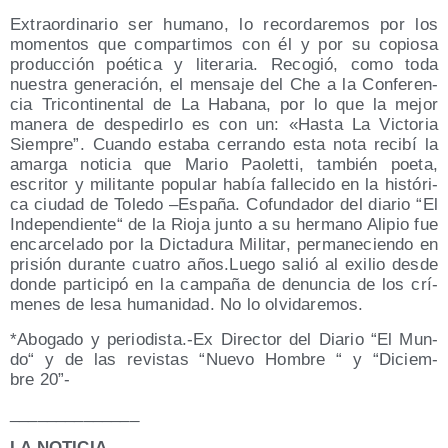
Extra­or­di­na­rio ser humano, lo recor­da­re­mos por los
momen­tos que com­par­ti­mos con él y por su copio­sa
pro­duc­ción poé­ti­ca y lite­ra­ria. Reco­gió, como toda
nues­tra gene­ra­ción, el men­sa­je del Che a la Con­fe­ren­
cia Tri­con­ti­nen­tal de La Haba­na, por lo que la mejor
mane­ra de des­pe­dir­lo es con un: «Has­ta La Vic­to­ria
Siem­pre”. Cuan­do esta­ba cerran­do esta nota reci­bí la
amar­ga noti­cia que Mario Pao­let­ti, tam­bién poe­ta,
escri­tor y mili­tan­te popu­lar había falle­ci­do en la his­tó­ri­
ca ciu­dad de Tole­do –Espa­ña. Cofun­da­dor del dia­rio “El
Inde­pen­dien­te“ de la Rio­ja jun­to a su her­mano Ali­pio fue
encar­ce­la­do por la Dic­ta­du­ra Mili­tar, per­ma­ne­cien­do en
pri­sión duran­te cua­tro años.Luego salió al exi­lio des­de
don­de par­ti­ci­pó en la cam­pa­ña de denun­cia de los crí­
me­nes de lesa huma­ni­dad. No lo olvidaremos.
*Abo­ga­do y periodista.-Ex Direc­tor del Dia­rio “El Mun­
do“ y de las revis­tas “Nue­vo Hom­bre “ y “Diciem­
bre 20”-
_​_​_​_​_​_​_​_​_​_​_​_​_​_​
LA NOTICIA