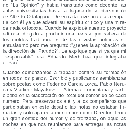
rio “La Opi­nión” y había tran­si­ta­do como docen­te las
aulas uni­ver­si­ta­rias has­ta la lle­ga­da de la inter­ven­ción
de Alber­to Otta­la­gano. De entra­da tuve una cla­ra empa­
tía con él ya que adver­tí su espí­ri­tu crí­ti­co y una mira­
da nada orto­do­xa. Cuan­do le expli­qué nues­tro pro­yec­to
edi­to­rial diri­gi­do a pro­du­cir una revis­ta que salie­ra de
los mol­des tra­di­cio­na­les de las revis­tas polí­ti­cas se
entu­sias­mó pero me pre­gun­tó :”¿tenes la apro­ba­ción de
la direc­ción del Par­ti­do?”. Le expli­que que sí ya que mi
“res­pon­sa­ble” era Eduar­do Mer­bilhaa que inte­gra­ba
el Buró.
Cuan­do comen­za­mos a tra­ba­jar admi­ré su for­ma­ción
en todos los pla­nos. Escri­bió y publi­ca­mos sem­blan­zas
sobre poe­tas como Fede­ri­co Gar­cía Lor­ca, Pablo Neru­
da y Vla­di­mir Maya­kovs­ki. Ade­más, comen­ta­ba y par­ti­
ci­pa­ba en la ela­bo­ra­ción del total del con­te­ni­do de cada
núme­ro. Para pre­ser­var­los a él y a los com­pa­ñe­ros que
par­ti­ci­pa­ban en este desa­fío las notas no esta­ban fir­
ma­das y sólo apa­re­cía mi nom­bre como Direc­tor. Tenía
un gran sen­ti­do del humor y se tren­za­ba, en aque­llas
noches en que nos reu­nía­mos para entre­gar las notas