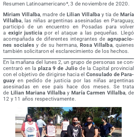
Resu­men Lati­no­ame­ri­cano*, 3 de noviem­bre de 2020.
Miriam Villal­ba
, madre de
Lilian Villal­ba
y tía de
María
Villal­ba
, las niñas argen­ti­nas ase­si­na­das en Para­guay,
par­ti­ci­pó de un encuen­tro en Posa­das para vol­ver
a
exi­gir jus­ti­cia
por el ata­que a las peque­ñas. Lle­gó
acom­pa­ña­da de dife­ren­tes inte­gran­tes de
agru­pa­cio­
nes socia­les
y de su her­ma­na,
Rosa Villal­ba
, quie­nes
tam­bién soli­ci­ta­ron el escla­re­ci­mien­to de los hechos.
En la maña­na del lunes 2, un gru­po de per­so­nas se con­
cen­tra­ró en la
pla­za 9 de Julio
de la Capi­tal pro­vin­cial
con el obje­ti­vo de diri­gir­se hacia el
Con­su­la­do de Para­
guay
en pedi­do de jus­ti­cia por las niñas argen­ti­nas
ase­si­na­das en ese país hace dos meses. Se tra­ta
de
Lilian Maria­na Villal­ba
y
María Car­men Villal­ba
, de
12 y 11 años respectivamente.