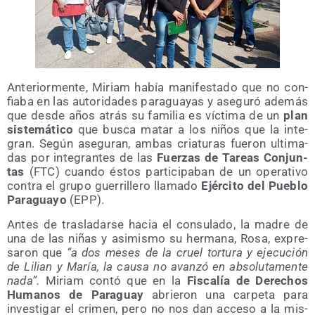
Ante­rior­men­te, Miriam había mani­fes­ta­do que no con­
fia­ba en las auto­ri­da­des para­gua­yas y ase­gu­ró ade­más
que des­de años atrás su fami­lia es víc­ti­ma de un
plan
sis­te­má­ti­co
que bus­ca matar a los niños que la inte­
gran. Según ase­gu­ran, ambas cria­tu­ras fue­ron ulti­ma­
das por inte­gran­tes de las
Fuer­zas de Tareas Con­jun­
tas
(FTC) cuan­do éstos par­ti­ci­pa­ban de un ope­ra­ti­vo
con­tra el gru­po gue­rri­lle­ro lla­ma­do
Ejér­ci­to del Pue­blo
Para­gua­yo
(EPP).
Antes de tras­la­dar­se hacia el con­su­la­do, la madre de
una de las niñas y asi­mis­mo su her­ma­na, Rosa, expre­
sa­ron que
“a dos meses de la cruel tor­tu­ra y eje­cu­ción
de Lilian y María, la cau­sa no avan­zó en abso­lu­ta­men­te
nada”.
Miriam con­tó que en la
Fis­ca­lía de Dere­chos
Huma­nos de Para­guay
abrie­ron una car­pe­ta para
inves­ti­gar el cri­men, pero no nos dan acce­so a la mis­