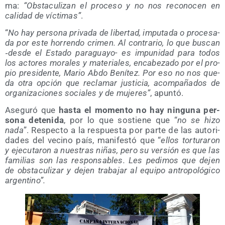
ma:
“Obs­ta­cu­li­zan el pro­ce­so y no nos reco­no­cen en
cali­dad de víc­ti­mas”
.
“
No hay per­so­na pri­va­da de liber­tad, impu­tada o pro­ce­sa­
da por este horren­do cri­men. Al con­tra­rio, lo que bus­can
‑des­de el Esta­do para­gua­yo- es impu­ni­dad para todos
los acto­res mora­les y mate­ria­les, enca­be­za­do por el pro­
pio pre­si­den­te, Mario Abdo Bení­tez. Por eso no nos que­
da otra opción que recla­mar jus­ti­cia, acom­pa­ña­dos de
orga­ni­za­cio­nes socia­les y de muje­res”
, apun­tó.
Ase­gu­ró que
has­ta el momen­to no hay nin­gu­na per­
so­na dete­ni­da
, por lo que sos­tie­ne que “
no se hizo
nada
”. Res­pec­to a la res­pues­ta por par­te de las auto­ri­
da­des del vecino país, mani­fes­tó que “
ellos tor­tu­ra­ron
y eje­cu­ta­ron a nues­tras niñas, pero su ver­sión es que las
fami­lias son las res­pon­sa­bles. Les pedi­mos que dejen
de obs­ta­cu­li­zar y dejen tra­ba­jar al equi­po antro­po­ló­gi­co
argentino”.