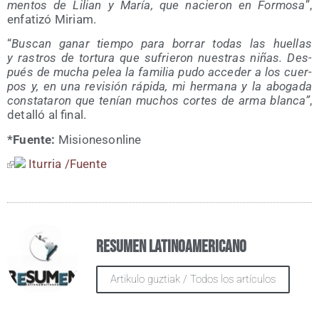
men­tos de Lilian y María, que nacie­ron en For­mo­sa
”,
enfa­ti­zó Miriam.
“
Bus­can ganar tiem­po para borrar todas las hue­llas
y ras­tros de tor­tu­ra que sufrie­ron nues­tras niñas. Des­
pués de mucha pelea la fami­lia pudo acce­der a los cuer­
pos y, en una revi­sión rápi­da, mi her­ma­na y la abo­ga­da
cons­ta­ta­ron que tenían muchos cor­tes de arma blan­ca”
,
deta­lló al final.
*Fuen­te:
Misio­ne­son­li­ne
Itu­rria /​Fuen­te
Resumen Latinoamericano
Artikulo guztiak / Todos los artículos