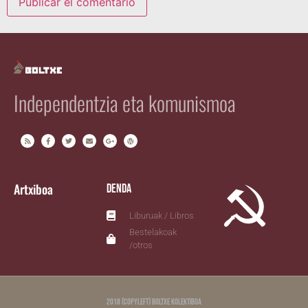
Independentzia eta komunismoa
Artxiboa
Denda
Liburuak / Libros
Bestelakoak
/otros
2018 (copyleft) Boltxe Kolektiboa