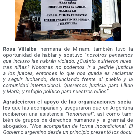
Rosa Villal­ba
, her­ma­na de Miriam, tam­bién tuvo la
opor­tu­ni­dad de hablar y sos­tu­vo “
noso­tros pen­sa­mos
que inclu­so las habrán vio­la­do. ¿Cuán­to sufrie­ron nues­
tras niñas? Noso­tras no pode­mos ir a pedir­le jus­ti­cia
a los jue­ces, enton­ces lo que nos que­da es recla­mar
y seguir luchan­do, denun­cian­do fren­te al pue­blo y la
comu­ni­dad inter­na­cio­nal. Que­re­mos jus­ti­cia para Lilian
y María, y refu­gio polí­ti­co para nues­tros niños”.
Agra­de­cie­ron el apo­yo de las orga­ni­za­cio­nes socia­
les
que las acom­pa­ñan y ase­gu­ra­ron que en Argen­ti­na
reci­bie­ron una asis­ten­cia
“feno­me­nal”
, así como tam­
bién de gru­pos de dere­chos huma­nos y la gre­mial de
abo­ga­dos. “
Nos acom­pa­ñan de for­ma incon­di­cio­nal. El
Gobierno argen­tino des­de un prin­ci­pio pre­sen­tó los docu­