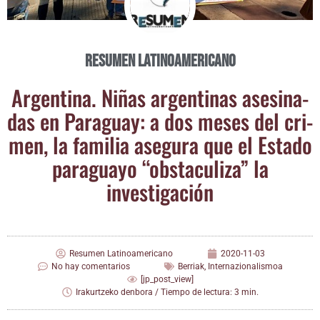
Resumen Latinoamericano
Argen­ti­na. Niñas argen­ti­nas ase­si­na­
das en Para­guay: a dos meses del cri­
men, la fami­lia ase­gu­ra que el Esta­do
para­gua­yo “obs­ta­cu­li­za” la
investigación
Resumen Latinoamericano
2020-11-03
No hay comentarios
Berriak
,
Internazionalismoa
[jp_post_view]
Irakurtzeko denbora / Tiempo de lectura: 3 min.