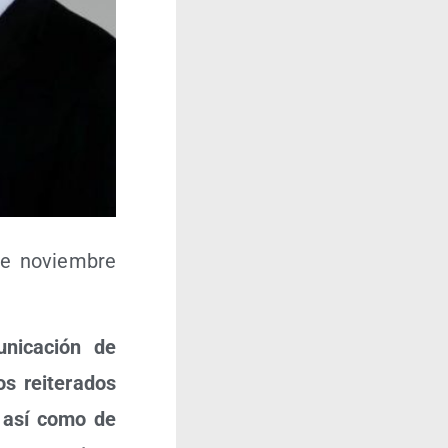
de noviem­bre
ni­ca­ción de
 reite­ra­dos
o así como de