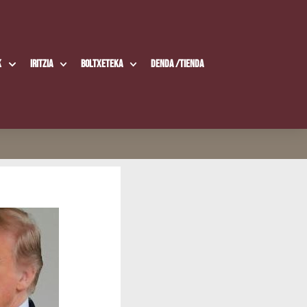
k
Iritzia
Boltxe­te­ka
Den­da /​Tien­da