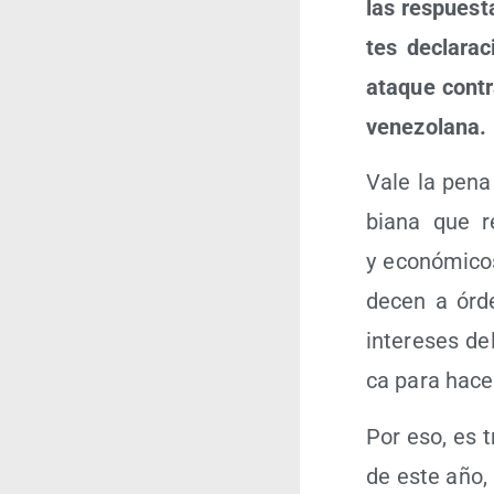
las res­pues­t
tes decla­ra­
ata­que con­t
venezolana.
Vale la pena 
bia­na que re
y eco­nó­mi­c
de­cen a órde
intere­ses de
ca para hacer
Por eso, es 
de este año, 