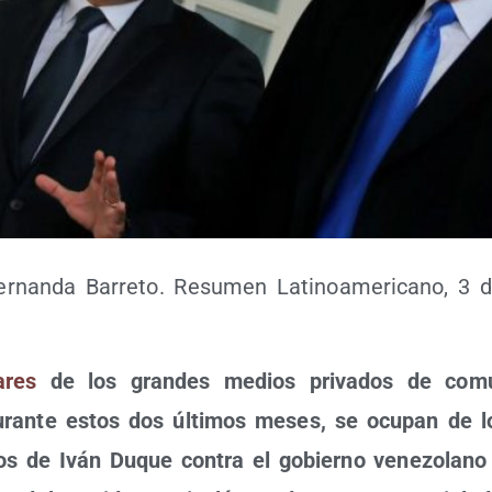
r­nan­da Barre­to. Resu­men Lati­no­ame­ri­cano, 3 
a­res
de los gran­des medios pri­va­dos de comu­
uran­te estos dos últi­mos meses, se ocu­pan de los
­tos de Iván Duque con­tra el gobierno vene­zo­lan