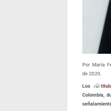
Por María Fe
de 2020.
Los
titu­l
Colom­bia, d
seña­la­mien