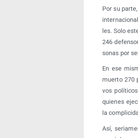
Por su par­te
inter­na­cio­n
les. Solo est
246 defen­so­
so­nas por se
En ese mis­m
muer­to 270 pe
vos polí­ti­c
quie­nes eje­
la com­pli­ci
Así, seria­me