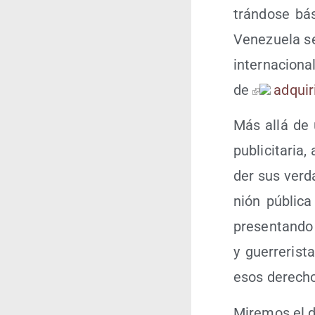
trán­do­se b
Vene­zue­la 
inter­na­cio­n
de
adqui­
Más allá de un
publi­ci­ta­r
der sus ver­da
nión públi­ca
pre­sen­tan­
y gue­rre­ris
esos dere­cho
Mire­mos el 