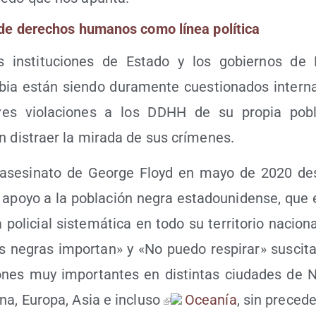
n de dere­chos huma­nos como línea política
 ins­ti­tu­cio­nes de Esta­do y los gobier­nos de 
ia están sien­do dura­men­te cues­tio­na­dos inter­na­
ves vio­la­cio­nes a los DDHH de su pro­pia pobl
an dis­traer la mira­da de sus crímenes.
 ase­si­na­to de Geor­ge Floyd en mayo de 2020 des
 apo­yo a la pobla­ción negra esta­dou­ni­den­se, que 
a poli­cial sis­te­má­ti­ca en todo su terri­to­rio nacio­
 negras impor­tan» y «No pue­do res­pi­rar» sus­ci­t
o­nes muy impor­tan­tes en dis­tin­tas ciu­da­des de No
­na, Euro­pa, Asia e inclu­so
Ocea­nía
, sin preced