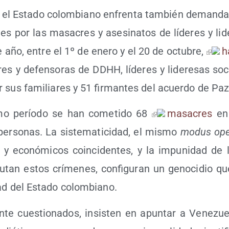
, el Esta­do colom­biano enfren­ta tam­bién deman­das
a­les por las masa­cres y ase­si­na­tos de líde­res y lid
e año, entre el 1º de enero y el 20 de octu­bre,
h
res y defen­so­ras de DDHH, líde­res y lide­re­sas soci
r sus fami­lia­res y 51 fir­man­tes del acuer­do de Pa
o perío­do se han come­ti­do 68
masa­cres
en 
r­so­nas. La sis­te­ma­ti­ci­dad, el mis­mo
modus ope­
os y eco­nó­mi­cos coin­ci­den­tes, y la impu­ni­dad d
cu­tan estos crí­me­nes, con­fi­gu­ran un geno­ci­dio q
­dad del Esta­do colombiano.
n­te cues­tio­na­dos, insis­ten en apun­tar a Vene­z