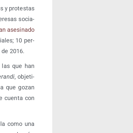
 y pro­tes­tas
e­re­sas socia­
an ase­si­na­do
a­les; 10 per­
z de 2016.
las que han
ran­di
, obje­ti­
e la que gozan
ue cuen­ta con
ue­la como una