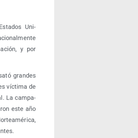
Esta­dos Uni­
cio­nal­men­te
a­ción, y por
­ató gran­des
es víc­ti­ma de
nal. La cam­pa­
a­ron este año
r­te­amé­ri­ca,
entes.