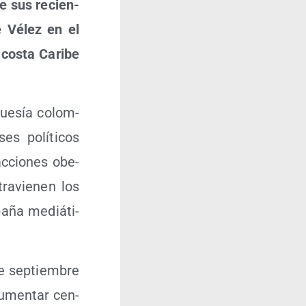
 de sus recien­
be Vélez en el
cos­ta Cari­be
gue­sía colom­
es polí­ti­cos
accio­nes obe­
ra­vie­nen los
a­ña mediá­ti­
 sep­tiem­bre
aumen­tar cen­