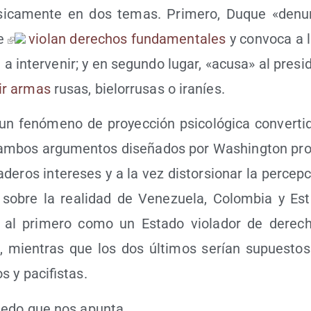
ási­ca­men­te en dos temas. Pri­me­ro, Duque «denu
se
vio­lan dere­chos fun­da­men­ta­les
y con­vo­ca a 
al a inter­ve­nir; y en segun­do lugar, «acu­sa» al pre­si
rir armas
rusas, bie­lo­rru­sas o iraníes.
 fenó­meno de pro­yec­ción psi­co­ló­gi­ca con­ver­ti­
ia, ambos argu­men­tos dise­ña­dos por Washing­ton pro
­de­ros intere­ses y a la vez dis­tor­sio­nar la per­cep­
 sobre la reali­dad de Vene­zue­la, Colom­bia y Est
do al pri­me­ro como un Esta­do vio­la­dor de dere­
­ta, mien­tras que los dos últi­mos serían supues­to
s y pacifistas.
dedo que nos apunta.