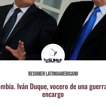
Resumen Latinoamericano
m­bia. Iván Duque, voce­ro de una gue­rr
encargo