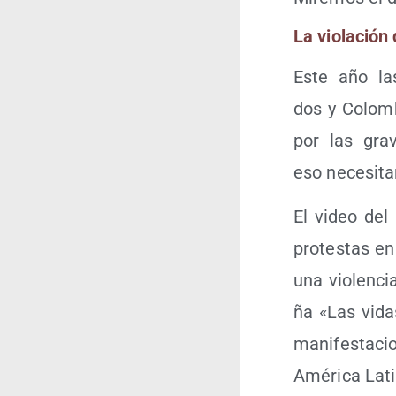
La vio­la­ció
Este año las
dos y Colom­b
por las gra­
eso nece­si­t
El video del
pro­tes­tas en
una vio­len­ci
ña «Las vidas
mani­fes­ta­ci
Amé­ri­ca Lati