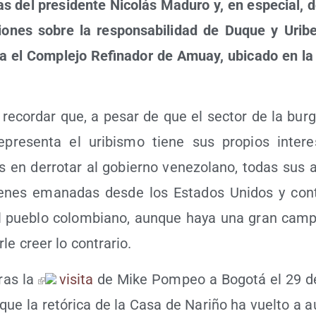
as del pre­si­den­te Nico­lás Madu­ro y, en espe­cial,
cio­nes sobre la res­pon­sa­bi­li­dad de Duque y Uri­
ra el Com­ple­jo Refi­na­dor de Amuay, ubi­ca­do en la 
recor­dar que, a pesar de que el sec­tor de la bur­
pre­sen­ta el uri­bis­mo tie­ne sus pro­pios intere­s
os en derro­tar al gobierno vene­zo­lano, todas sus 
­nes ema­na­das des­de los Esta­dos Uni­dos y con­t
l pue­blo colom­biano, aun­que haya una gran cam­p
­le creer lo contrario.
tras la
visi­ta
de Mike Pom­peo a Bogo­tá el 29 de
que la retó­ri­ca de la Casa de Nari­ño ha vuel­to a 