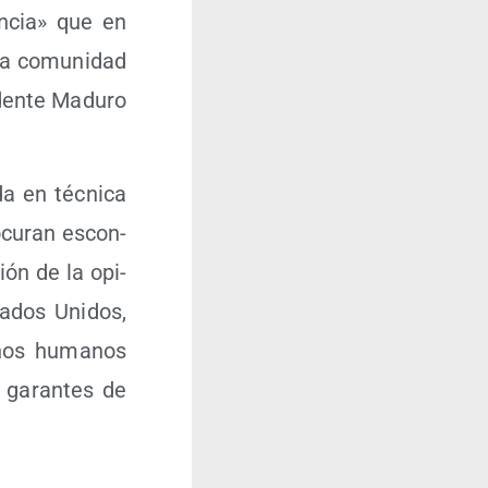
n­cia» que en
la comu­ni­dad
­den­te Madu­ro
da en téc­ni­ca
­cu­ran escon­
ción de la opi­
a­dos Uni­dos,
chos huma­nos
s garan­tes de