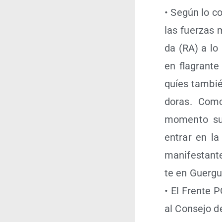
• Según lo co
las fuer­zas 
da (RA) a lo 
en fla­gran­t
quíes tam­bién
do­ras. Como
momen­to sug
entrar en la 
mani­fes­tan­
te en Guer­gue­
• El Fren­te P
al Con­se­jo d