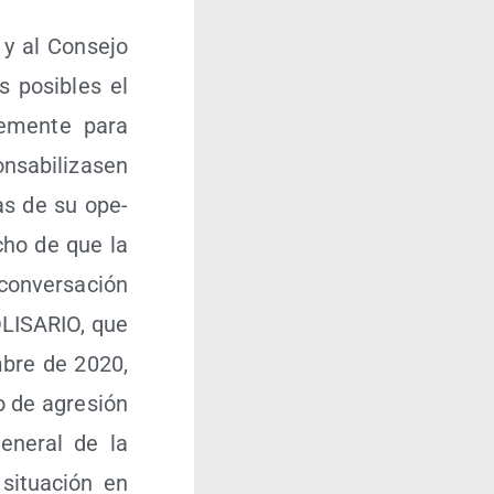
 y al Con­se­jo
s posi­bles el
e­men­te para
sa­bi­li­za­sen
ias de su ope­
hecho de que la
on­ver­sa­ción
POLISARIO, que
­bre de 2020,
o de agre­sión
Gene­ral de la
 situa­ción en