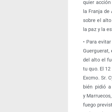
quier acción 
la Fran­ja de
sobre el alto
la paz y la es
• Para evi­tar
Guer­gue­rat, 
del alto el f
tu quo. El 12
Exc­mo. Sr. C
bién pidió a
y Marrue­cos, 
fue­go pre­vis