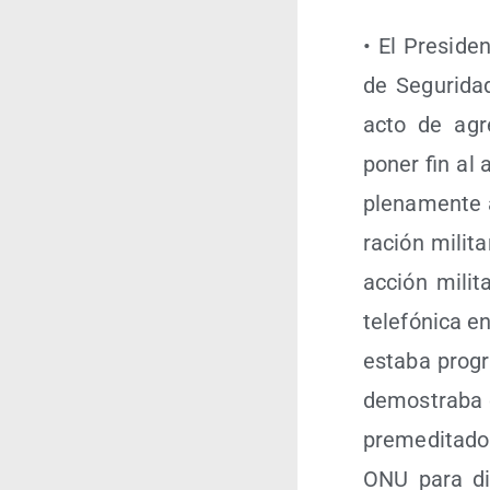
• El Pre­si­de
de Segu­ri­da
acto de agre
poner fin al a
ple­na­men­te
ra­ción mili­t
acción mili­t
tele­fó­ni­ca
esta­ba pro­
demos­tra­ba 
pre­me­di­ta­
ONU para disi