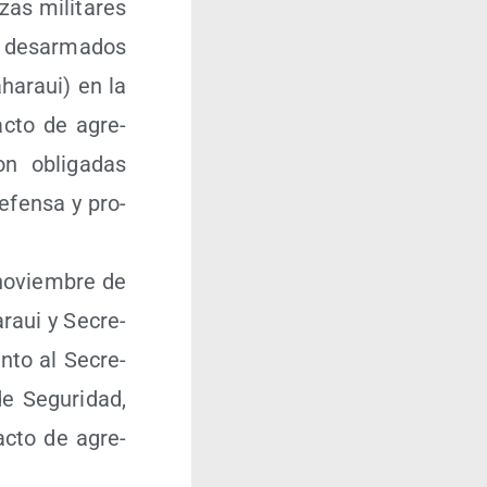
zas mili­ta­res
s des­ar­ma­dos
aha­raui) en la
acto de agre­
n obli­ga­das
efen­sa y pro­
e noviem­bre de
­raui y Secre­
an­to al Secre­
e Segu­ri­dad,
 acto de agre­