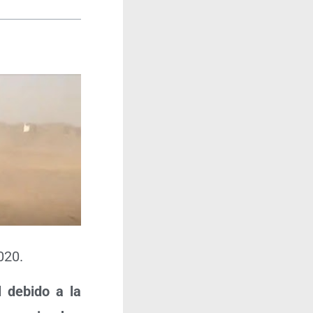
020.
l debi­do a la