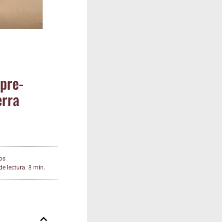
 pre­
­rra
os
e lectura: 8 min.