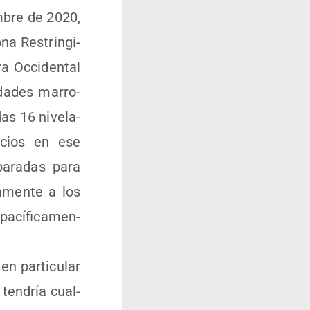
m­bre de 2020,
a Res­trin­gi­
a Occi­den­tal
­da­des marro­
das 16 nive­la­
i­cios en ese
a­ra­das para
a­men­te a los
ací­fi­ca­men­
n par­ti­cu­lar
 ten­dría cual­