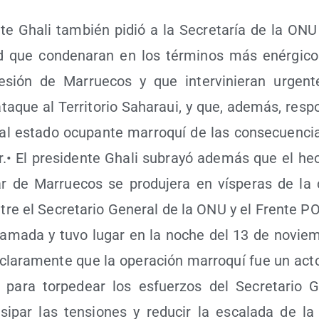
n­te Gha­li tam­bién pidió a la Secre­ta­ría de la ONU
d que con­de­na­ran en los tér­mi­nos más enér­gi­co
­sión de Marrue­cos y que inter­vi­nie­ran urgen­t
ta­que al Terri­to­rio Saha­raui, y que, ade­más, res­pon­
 al esta­do ocu­pan­te marro­quí de las con­se­cuen­c
ar.• El pre­si­den­te Gha­li sub­ra­yó ade­más que el 
ar de Marrue­cos se pro­du­je­ra en vís­pe­ras de la c
 entre el Secre­ta­rio Gene­ral de la ONU y el Fren­te 
gra­ma­da y tuvo lugar en la noche del 13 de noviem
cla­ra­men­te que la ope­ra­ción marro­quí fue un act
do para tor­pe­dear los esfuer­zos del Secre­ta­rio 
­par las ten­sio­nes y redu­cir la esca­la­da de la