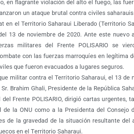
, en fla­gran­te vio­la­ción del alto el fue­go, las fuer­
n­za­ron un ata­que bru­tal con­tra civi­les saha­raui
t en el Terri­to­rio Saha­raui Libe­ra­do (Terri­to­rio S
del 13 de noviem­bre de 2020. Ante este nue­vo 
er­zas mili­ta­res del Fren­te POLISARIO se vie­ro
om­ba­te con las fuer­zas marro­quíes en legí­ti­ma d
ivi­les que fue­ron eva­cua­dos a luga­res segu­ros.
que mili­tar con­tra el Terri­to­rio Saha­raui, el 13 d
Sr. Brahim Gha­li, Pre­si­den­te de la Repú­bli­ca Saha
l del Fren­te POLISARIO, diri­gió car­tas urgen­tes, t
al de la ONU como a la Pre­si­den­ta del Con­se­jo d
­les de la gra­ve­dad de la situa­ción resul­tan­te del
e­cos en el Terri­to­rio Saharaui.