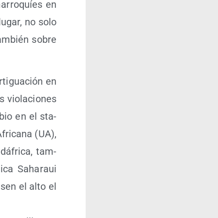
marro­quíes en
lugar, no solo
tam­bién sobre
­ti­gua­ción en
 vio­la­cio­nes
bio en el sta­
ri­ca­na (UA),
á­fri­ca, tam­
­ca Saha­raui
­sen el alto el