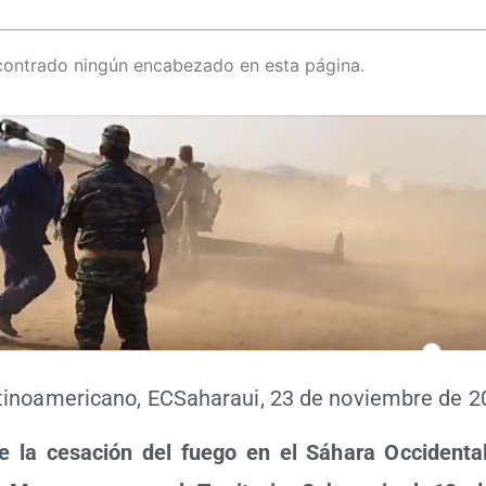
contrado ningún encabezado en esta página.
­no­ame­ri­cano, ECSaha­raui, 23 de noviem­bre de 2
e la cesa­ción del fue­go en el Sáha­ra Occi­den­ta