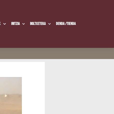
k
Iritzia
Boltxe­te­ka
Den­da /​Tien­da