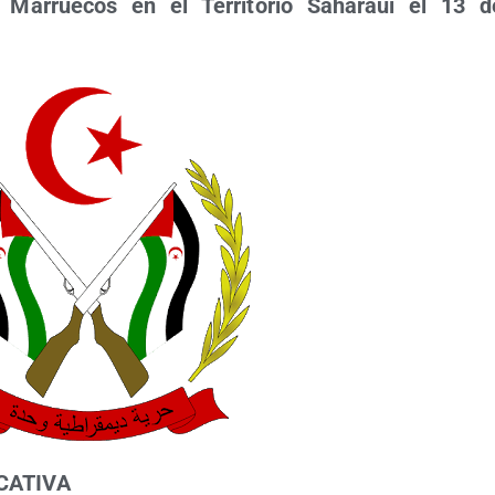
 Marrue­cos en el Terri­to­rio Saha­raui el 13 
CATIVA