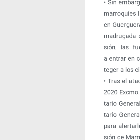
• Sin embar­go
marro­quíes la
en Guer­gue­ra
madru­ga­da 
sión, las fu
a entrar en c
te­ger a los c
• Tras el ata­
2020 Exc­mo. 
ta­rio Gene­ra
ta­rio Gene­r
para aler­tar
sión de Marru