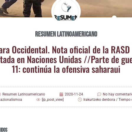
Resumen Latinoamericano
­ra Occi­den­tal. Nota ofi­cial de la RASD
­ta­da en Nacio­nes Uni­das /​/​Par­te de gue
11: con­ti­núa la ofen­si­va saharaui
Resumen Latinoamericano
2020-11-24
No hay comentari
nazionalismoa
[jp_post_view]
Irakurtzeko denbora / Tiempo d
idos