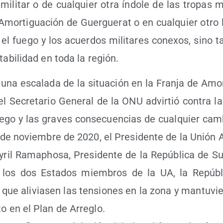
mili­tar o de cual­quier otra índo­le de las tro­pas 
 Amor­ti­gua­ción de Guer­gue­rat o en cual­quier otro 
 el fue­go y los acuer­dos mili­ta­res cone­xos, sino 
ta­bi­li­dad en toda la región.
 una esca­la­da de la situa­ción en la Fran­ja de Amor
el Secre­ta­rio Gene­ral de la ONU advir­tió con­tra las
ue­go y las gra­ves con­se­cuen­cias de cual­quier cam­
 de noviem­bre de 2020, el Pre­si­den­te de la Unión Af
yril Ramapho­sa, Pre­si­den­te de la Repú­bli­ca de Sud
 los dos Esta­dos miem­bros de la UA, la Repú­bli
que ali­via­sen las ten­sio­nes en la zona y man­tu­vie
­to en el Plan de Arre­glo.