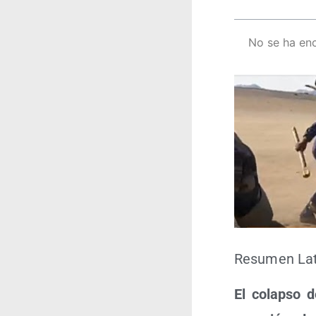
No se ha en
Resu­men Lati
El colap­so d