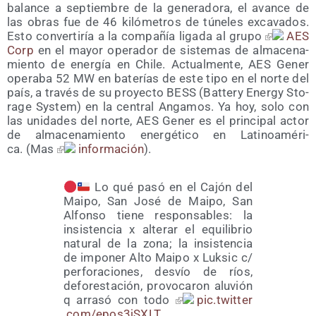
balan­ce a sep­tiem­bre de la gene­ra­do­ra, el avan­ce de
las obras fue de 46 kiló­me­tros de túne­les exca­va­dos.
Esto con­ver­ti­ría a la com­pa­ñía liga­da al gru­po
AES
Corp
en el mayor ope­ra­dor de sis­te­mas de alma­ce­na­
mien­to de ener­gía en Chi­le. Actual­men­te, AES Gener
ope­ra­ba 52 MW en bate­rías de este tipo en el nor­te del
país, a tra­vés de su pro­yec­to BESS (Bat­tery Energy Sto­
ra­ge Sys­tem) en la cen­tral Anga­mos. Ya hoy, solo con
las uni­da­des del nor­te, AES Gener es el prin­ci­pal actor
de alma­ce­na­mien­to ener­gé­ti­co en Lati­noa­mé­ri­
ca. (Mas
infor­ma­ción
).
Lo qué pasó en el Cajón del
Mai­po, San José de Mai­po, San
Alfon­so tie­ne res­pon­sa­bles: la
insis­ten­cia x alte­rar el equi­li­brio
natu­ral de la zona; la insis­ten­cia
de impo­ner Alto Mai­po x Luk­sic c/​
perforaciones, des­vío de ríos,
defo­res­ta­ción, pro­vo­ca­ron alu­vión
q arra­só con todo
pic​.twit​ter​
.com/​e​p​o​s​3​j​S​XLT