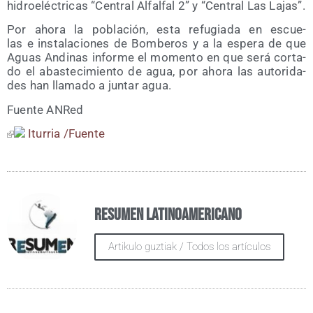
hidro­eléc­tri­cas “Cen­tral Alfal­fal 2” y “Cen­tral Las Lajas”.
Por aho­ra la pobla­ción, esta refu­gia­da en escue­
las e ins­ta­la­cio­nes de Bom­be­ros y a la espe­ra de que
Aguas Andi­nas infor­me el momen­to en que será cor­ta­
do el abas­te­ci­mien­to de agua, por aho­ra las auto­ri­da­
des han lla­ma­do a jun­tar agua.
Fuen­te ANRed
Itu­rria /​Fuen­te
Resumen Latinoamericano
Artikulo guztiak / Todos los artículos