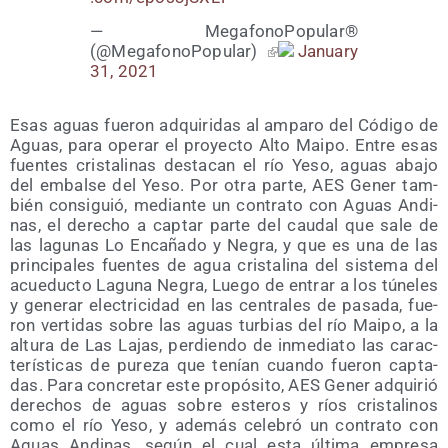
— Mega­fo­no­Po­pu­lar®
(@MegafonoPopular)
January
31, 2021
Esas aguas fue­ron adqui­ri­das al ampa­ro del Códi­go de
Aguas, para ope­rar el pro­yec­to Alto Mai­po. Entre esas
fuen­tes cris­ta­li­nas des­ta­can el río Yeso, aguas aba­jo
del embal­se del Yeso. Por otra par­te, AES Gener tam­
bién con­si­guió, median­te un con­tra­to con Aguas Andi­
nas, el dere­cho a cap­tar par­te del cau­dal que sale de
las lagu­nas Lo Enca­ña­do y Negra, y que es una de las
prin­ci­pa­les fuen­tes de agua cris­ta­li­na del sis­te­ma del
acue­duc­to Lagu­na Negra, Lue­go de entrar a los túne­les
y gene­rar elec­tri­ci­dad en las cen­tra­les de pasa­da, fue­
ron ver­ti­das sobre las aguas tur­bias del río Mai­po, a la
altu­ra de Las Lajas, per­dien­do de inme­dia­to las carac­
te­rís­ti­cas de pure­za que tenían cuan­do fue­ron cap­ta­
das. Para con­cre­tar este pro­pó­si­to, AES Gener adqui­rió
dere­chos de aguas sobre este­ros y ríos cris­ta­li­nos
como el río Yeso, y ade­más cele­bró un con­tra­to con
Aguas Andi­nas, según el cual esta últi­ma empre­sa