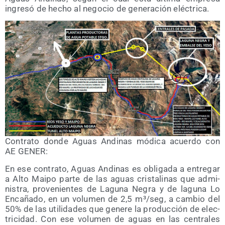
ingre­só de hecho al nego­cio de gene­ra­ción eléctrica.
Con­tra­to don­de Aguas Andi­nas módi­ca acuer­do con
AE GENER:
En ese con­tra­to, Aguas Andi­nas es obli­ga­da a entre­gar
a Alto Mai­po par­te de las aguas cris­ta­li­nas que admi­
nis­tra, pro­ve­nien­tes de Lagu­na Negra y de lagu­na Lo
Enca­ña­do, en un volu­men de 2,5 m³/​seg, a cam­bio del
50% de las uti­li­da­des que gene­re la pro­duc­ción de elec­
tri­ci­dad. Con ese volu­men de aguas en las cen­tra­les