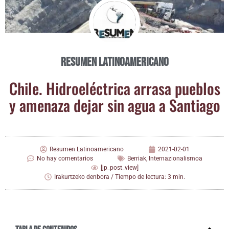
Resumen Latinoamericano
Chi­le. Hidro­eléc­tri­ca arra­sa pue­blos
y ame­na­za dejar sin agua a Santiago
Resumen Latinoamericano
2021-02-01
No hay comentarios
Berriak
,
Internazionalismoa
[jp_post_view]
Irakurtzeko denbora / Tiempo de lectura: 3 min.