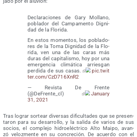
ja­do por el aluvión:
Decla­ra­cio­nes de Gary Mollano,
pobla­dor del Cam­pa­men­to Dig­ni­
dad de la Florida.
En estos momen­tos, los pobla­do­
res de la Toma Dig­ni­dad de la Flo­
ri­da, ven una de las caras más
duras del capi­ta­lis­mo, hoy por una
emer­gen­cia cli­má­ti­ca arries­gan
per­di­da de sus casas.
pic​.twit​
ter​.com/​C​z​D​7​1​6​X​nR2
— Revis­ta De Fren­te
(@DeFrente_cl)
January
31, 2021
Tras lograr sor­tear diver­sas difi­cul­ta­des que se pre­sen­
ta­ron para su desa­rro­llo, y la sali­da de varios de sus
socios, el com­ple­jo hidro­eléc­tri­co Alto Mai­po, avan­
zó veloz­men­te en su con­cre­ción. De acuer­do con el