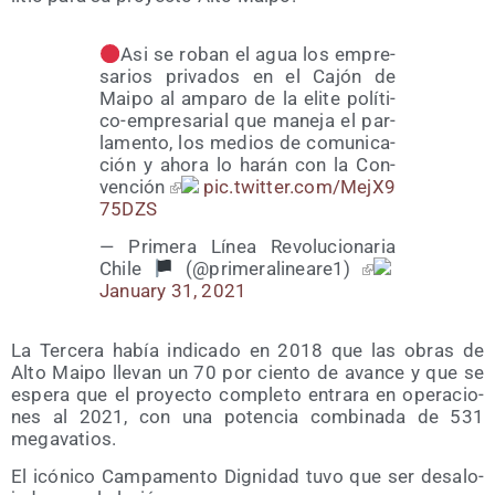
Asi se roban el agua los empre­
sa­rios pri­va­dos en el Cajón de
Mai­po al ampa­ro de la eli­te polí­ti­
co-empre­sa­rial que mane­ja el par­
la­men­to, los medios de comu­ni­ca­
ción y aho­ra lo harán con la Con­
ven­ción
pic​.twit​ter​.com/​M​e​j​X​9​
7​5​DZS
— Pri­me­ra Línea Revo­lu­cio­na­ria
Chi­le
(@primeralineare1)
January 31, 2021
La Ter­ce­ra había indi­ca­do en 2018 que las obras de
Alto Mai­po lle­van un 70 por cien­to de avan­ce y que se
espe­ra que el pro­yec­to com­ple­to entra­ra en ope­ra­cio­
nes al 2021, con una poten­cia com­bi­na­da de 531
megavatios.
El icó­ni­co Cam­pa­men­to Dig­ni­dad tuvo que ser des­alo­