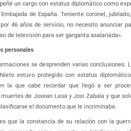
e­ñé un car­go con esta­tus diplo­má­ti­co como exper­
 Emba­ja­da de Espa­ña. Tenien­te coro­nel, jubi­la­do
por 46 años de ser­vi­cio, no nece­si­to anun­ciar pap
so de tele­vi­sión para ser gar­gan­ta asalariada».
s personales
r­ma­cio­nes se des­pren­den varias con­clu­sio­nes. L
­to estu­vo pro­te­gi­do con esta­tus diplo­má­ti­
n la que cabe recor­dar que lle­gó a ser pro­ce­
y muer­tes de Joxean Lasa y Joxi Zaba­la y que solo
la­si­fi­car­se el docu­men­to que le incriminaba.
s que la cons­tan­cia de su rela­ción con la gue­r