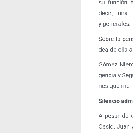
su fun­ción 
decir, una 
y generales.
Sobre la pen­
dea de ella al
Gómez Nie­to 
gen­cia y Segu
nes que me lo 
Silen­cio adm
A pesar de q
Cesid, Juan A