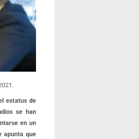
 2021.
el esta­tus de
udios se han
n­tar­se en un
 y apun­ta que