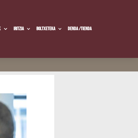
k
Iritzia
Boltxe­te­ka
Den­da /​Tien­da