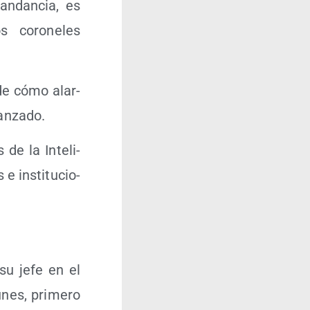
n­dan­cia, es
 coro­ne­les
 de cómo alar­
canzado.
de la Inte­li­
 ins­ti­tu­cio­
su jefe en el
nes, pri­me­ro