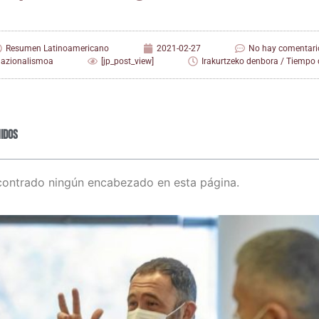
Resumen Latinoamericano
2021-02-27
No hay comentari
nazionalismoa
[jp_post_view]
Irakurtzeko denbora / Tiempo d
idos
contrado ningún encabezado en esta página.