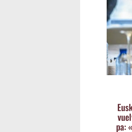
Eus­
vuel
pa: «