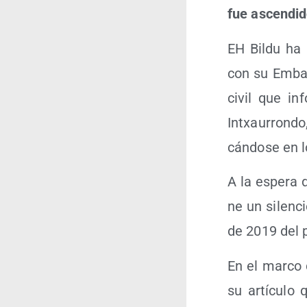
fue ascen­di­
EH Bil­du ha 
con su Emba­j
civil que in
Intxau­rron­do,
cán­do­se en 
A la espe­ra 
ne un silen­ci
de 2019 del p
En el mar­co d
su artícu­lo 