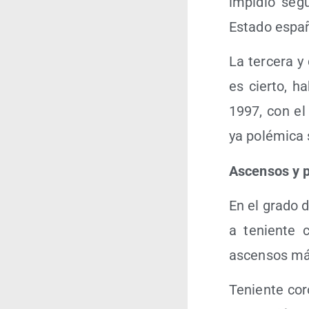
impi­dió segu
Esta­do españ
La ter­ce­ra y
es cier­to, h
1997, con el 
ya polé­mi­ca
Ascen­sos y 
En el gra­do 
a tenien­te 
ascen­sos más
Tenien­te cor