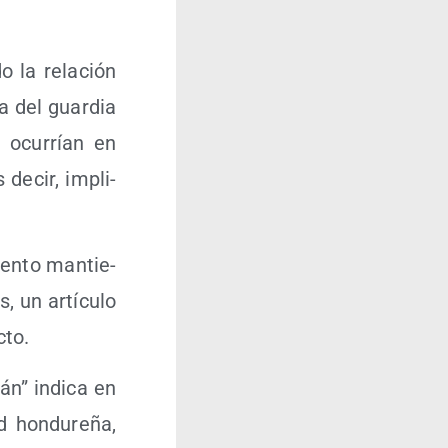
o la rela­ción
a del guar­dia
 ocu­rrían en
es decir, impli­
en­to man­tie­
s, un artícu­lo
cto.
mán” indi­ca en
 hon­du­re­ña,