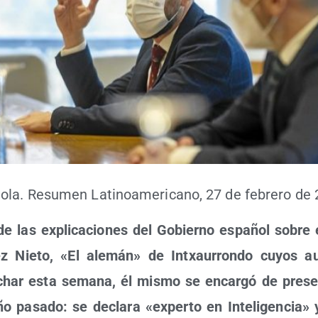
a. Resu­men Lati­no­ame­ri­cano, 27 de febre­ro de
de las expli­ca­cio­nes del Gobierno espa­ñol sobre 
 Nie­to, «El ale­mán» de Intxau­rron­do cuyos a
char esta sema­na, él mis­mo se encar­gó de pre­se
año pasa­do: se decla­ra «exper­to en Inte­li­gen­cia»