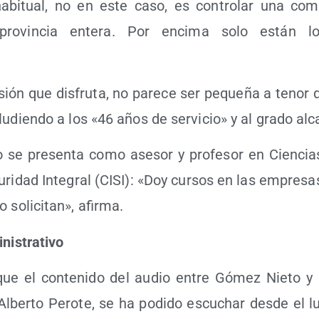
habi­tual, no en este caso, es con­tro­lar una coma
pro­vin­cia ente­ra. Por enci­ma solo están los
sión que dis­fru­ta, no pare­ce ser peque­ña a tenor
u­dien­do a los «46 años de ser­vi­cio» y al gra­do al
se pre­sen­ta como ase­sor y pro­fe­sor en Cien­cias 
­ri­dad Inte­gral (CISI): «Doy cur­sos en las empre­sas e
soli­ci­tan», afirma.
inistrativo
ue el con­te­ni­do del audio entre Gómez Nie­to y 
lber­to Pero­te, se ha podi­do escu­char des­de el lu