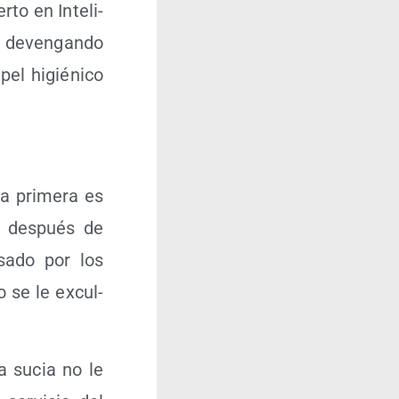
to en Inte­li­
, deven­gan­do
el higié­ni­co
a pri­me­ra es
co des­pués de
sa­do por los
 se le excul­
ra sucia no le