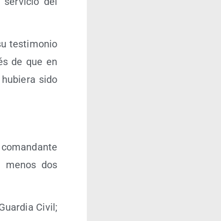
ser­vi­cio del
u tes­ti­mo­nio
pués de que en
 hubie­ra sido
e coman­dan­te
 al menos dos
uar­dia Civil;