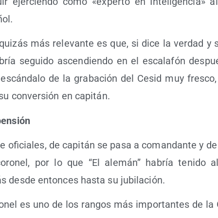
ir ejer­cien­do como «exper­to en Inte­li­gen­cia» al 
ol.
 qui­zás más rele­van­te es que, si dice la ver­dad y s
abría segui­do ascen­dien­do en el esca­la­fón des­
escán­da­lo de la gra­ba­ción del Cesid muy fres­co,
 su con­ver­sión en capitán.
pensión
de ofi­cia­les, de capi­tán se pasa a coman­dan­te y d
coro­nel, por lo que “El ale­mán” habría teni­do
 des­de enton­ces has­ta su jubilación.
o­nel es uno de los ran­gos más impor­tan­tes de la G