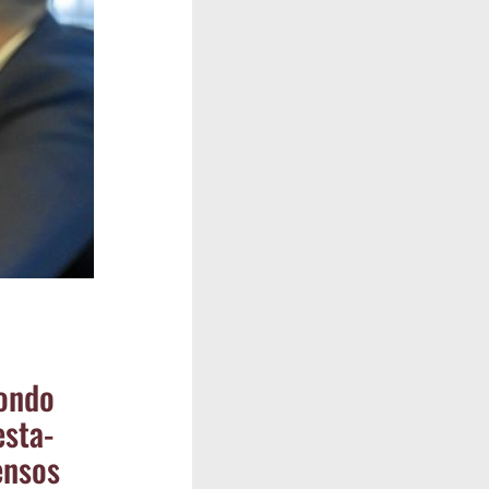
on­do
s­ta­
censos