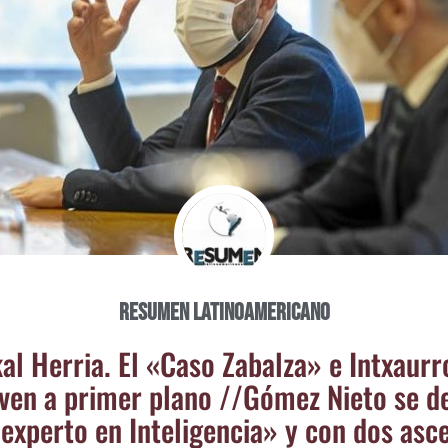
Resumen Latinoamericano
kal Herria. El «Caso Zabal­za» e Intxau­rr
­ven a pri­mer plano /​/​Gómez Nie­to se de
exper­to en Inte­li­gen­cia» y con dos as