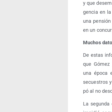
y que desem­p
gen­cia en la
una pen­sión 
en un con­cur­
Muchos dato
De estas info
que Gómez Nie
una épo­ca e
secues­tros 
pó al no des­c
La segun­da e