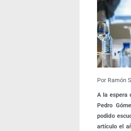
Por Ramón Sol
A la espe­ra 
Pedro Gómez
podi­do escu­
artícu­lo el 