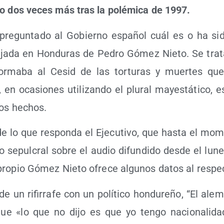
do dos veces más tras la polé­mi­ca de 1997.
pre­gun­ta­do al Gobierno espa­ñol cuál es o ha sid
a­da en Hon­du­ras de Pedro Gómez Nie­to. Se tra­t
for­ma­ba al Cesid de las tor­tu­ras y muer­tes que
 en oca­sio­nes uti­li­zan­do el plu­ral mayes­tá­ti­co, 
los hechos.
de lo que res­pon­da el Eje­cu­ti­vo, que has­ta el mom
o sepul­cral sobre el audio difun­di­do des­de el lune
ro­pio Gómez Nie­to ofre­ce algu­nos datos al respe
e un rifi­rra­fe con un polí­ti­co hon­du­re­ño, “El ale­
que «lo que no dijo es que yo ten­go nacio­na­li­dad