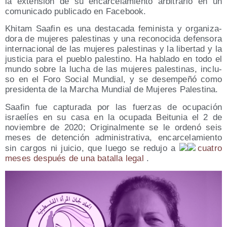
la exten­sión de su encar­ce­la­mien­to arbi­tra­rio en un
comu­ni­ca­do publi­ca­do en Facebook.
Khi­tam Saa­fin es una des­ta­ca­da femi­nis­ta y orga­ni­za­
do­ra de muje­res pales­ti­nas y una reco­no­ci­da defen­so­ra
inter­na­cio­nal de las muje­res pales­ti­nas y la liber­tad y la
jus­ti­cia para el pue­blo pales­tino. Ha habla­do en todo el
mun­do sobre la lucha de las muje­res pales­ti­nas, inclu­
so en el Foro Social Mun­dial, y se desem­pe­ñó como
pre­si­den­ta de la Mar­cha Mun­dial de Muje­res Palestina.
Saa­fin fue cap­tu­ra­da por las fuer­zas de ocu­pa­ción
israe­líes en su casa en la ocu­pa­da Bei­tu­nia el 2 de
noviem­bre de 2020; Ori­gi­nal­men­te se le orde­nó seis
meses de deten­ción admi­nis­tra­ti­va, encar­ce­la­mien­to
sin car­gos ni jui­cio, que lue­go se redu­jo a
cua­tro
meses des­pués de una bata­lla legal
.