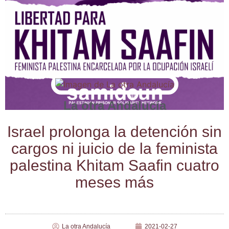
La otra Andalucía
Israel pro­lon­ga la deten­ción sin
car­gos ni jui­cio de la femi­nis­ta
pales­ti­na Khi­tam Saa­fin cua­tro
meses más
La otra Andalucía
2021-02-27