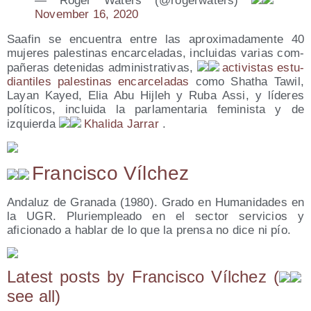
— Roger Waters (@rogerwaters)
Novem­ber 16, 2020
Saa­fin se encuen­tra entre las apro­xi­ma­da­men­te 40
muje­res pales­ti­nas encar­ce­la­das, inclui­das varias com­
pa­ñe­ras dete­ni­das admi­nis­tra­ti­vas,
acti­vis­tas estu­
dian­ti­les pales­ti­nas encar­ce­la­das
como Shatha Tawil,
Layan Kayed, Elia Abu Hij­leh y Ruba Assi, y líde­res
polí­ti­cos, inclui­da la par­la­men­ta­ria femi­nis­ta y de
izquier­da
Kha­li­da Jarrar
.
Francisco Vílchez
Andaluz de Granada (1980). Grado en Humanidades en
la UGR. Pluriempleado en el sector servicios y
aficionado a hablar de lo que la prensa no dice ni pío.
Latest posts by Fran­cis­co Víl­chez
(
see all
)