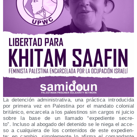
La deten­ción admi­nis­tra­ti­va, una prác­ti­ca intro­du­ci­da
por pri­me­ra vez en Pales­ti­na por el man­da­to colo­nial
bri­tá­ni­co, encar­ce­la a los pales­ti­nos sin car­gos ni jui­cio
sobre la base de un lla­ma­do “expe­dien­te secre­
to”. Inclu­so al abo­ga­do del dete­ni­do se le nie­ga el acce­
so a cual­quie­ra de los con­te­ni­dos de este expe­dien­
te; en cam­bio, sim­ple­men­te lo afir­ma el coman­dan­te