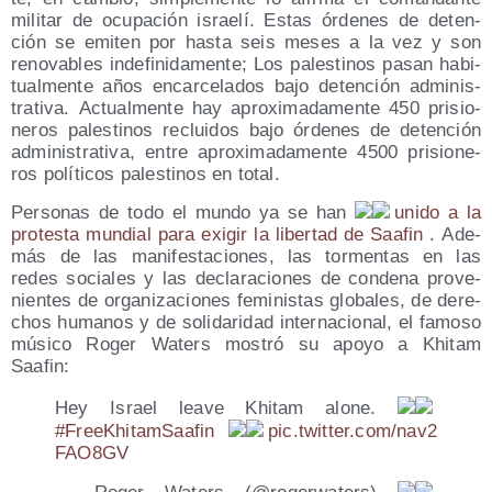
mili­tar de ocu­pa­ción israe­lí. Estas órde­nes de deten­
ción se emi­ten por has­ta seis meses a la vez y son
reno­va­bles inde­fi­ni­da­men­te; Los pales­ti­nos pasan habi­
tual­men­te años encar­ce­la­dos bajo deten­ción admi­nis­
tra­ti­va. Actual­men­te hay apro­xi­ma­da­men­te 450 pri­sio­
ne­ros pales­ti­nos reclui­dos bajo órde­nes de deten­ción
admi­nis­tra­ti­va, entre apro­xi­ma­da­men­te 4500 pri­sio­ne­
ros polí­ti­cos pales­ti­nos en total.
Per­so­nas de todo el mun­do ya se han
uni­do a la
pro­tes­ta mun­dial para exi­gir la liber­tad de Saa­fin
. Ade­
más de las mani­fes­ta­cio­nes, las tor­men­tas en las
redes socia­les y las decla­ra­cio­nes de con­de­na pro­ve­
nien­tes de orga­ni­za­cio­nes femi­nis­tas glo­ba­les, de dere­
chos huma­nos y de soli­da­ri­dad inter­na­cio­nal, el famo­so
músi­co Roger Waters mos­tró su apo­yo a Khi­tam
Saafin:
Hey Israel lea­ve Khi­tam alo­ne.
#FreeKhi­tam­Saa­fin
pic​.twit​ter​.com/​n​a​v​2​
F​A​O​8GV