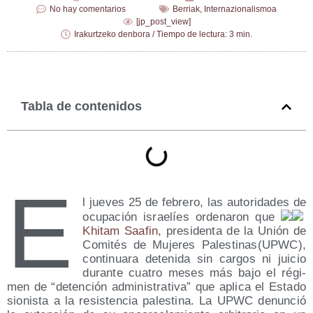
No hay comentarios
Berriak
,
Internazionalismoa
[jp_post_view]
Irakurtzeko denbora / Tiempo de lectura: 3 min.
Tabla de contenidos
E
l jue­ves 25 de febre­ro, las auto­ri­da­des de
ocu­pa­ción israe­líes orde­na­ron que
Khi­tam Saa­fin
, pre­si­den­ta de la Unión de
Comi­tés de Muje­res Palestinas(UPWC),
con­ti­nua­ra dete­ni­da sin car­gos ni jui­cio
duran­te cua­tro meses más bajo el régi­
men de “deten­ción admi­nis­tra­ti­va” que apli­ca el Esta­do
sio­nis­ta a la resis­ten­cia pales­ti­na. La UPWC denun­ció