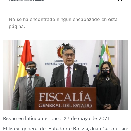
No se ha encontrado ningún encabezado en esta
página.
Resu­men lati­no­ame­ri­cano, 27 de mayo de 2021.
El fis­cal gene­ral del Esta­do de Boli­via, Juan Car­los Lan­