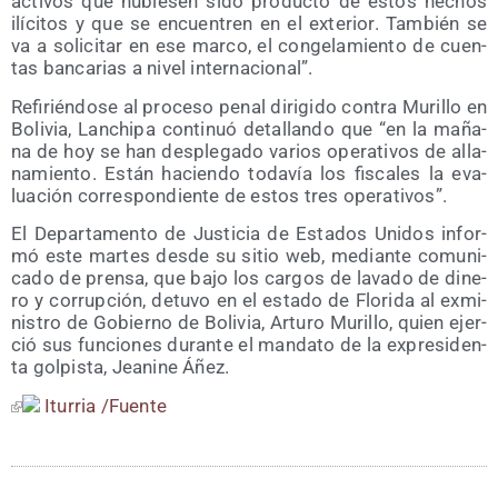
acti­vos que hubie­sen sido pro­duc­to de estos hechos
ilí­ci­tos y que se encuen­tren en el exte­rior. Tam­bién se
va a soli­ci­tar en ese mar­co, el con­ge­la­mien­to de cuen­
tas ban­ca­rias a nivel internacional”.
Refi­rién­do­se al pro­ce­so penal diri­gi­do con­tra Muri­llo en
Boli­via, Lan­chi­pa con­ti­nuó deta­llan­do que “en la maña­
na de hoy se han des­ple­ga­do varios ope­ra­ti­vos de alla­
na­mien­to. Están hacien­do toda­vía los fis­ca­les la eva­
lua­ción corres­pon­dien­te de estos tres operativos”.
El Depar­ta­men­to de Jus­ti­cia de Esta­dos Uni­dos infor­
mó este mar­tes des­de su sitio web, median­te comu­ni­
ca­do de pren­sa, que bajo los car­gos de lava­do de dine­
ro y corrup­ción, detu­vo en el esta­do de Flo­ri­da al exmi­
nis­tro de Gobierno de Boli­via, Artu­ro Muri­llo, quien ejer­
ció sus fun­cio­nes duran­te el man­da­to de la expre­si­den­
ta gol­pis­ta, Jea­ni­ne Áñez.
Itu­rria /​Fuen­te