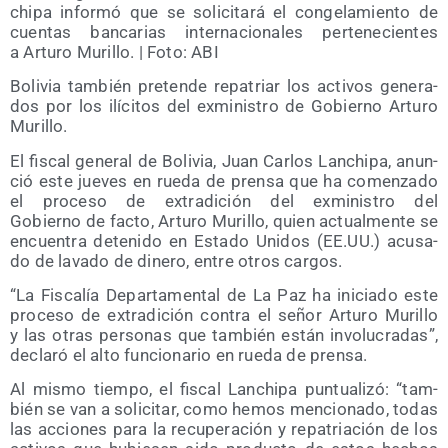
chi­pa infor­mó que se soli­ci­ta­rá el con­ge­la­mien­to de
cuen­tas ban­ca­rias inter­na­cio­na­les per­te­ne­cien­tes
a Artu­ro Muri­llo. | Foto: ABI
Boli­via tam­bién pre­ten­de repa­triar los acti­vos gene­ra­
dos por los ilí­ci­tos del exmi­nis­tro de Gobierno Artu­ro
Murillo.
El fis­cal gene­ral de Boli­via, Juan Car­los Lan­chi­pa, anun­
ció este jue­ves en rue­da de pren­sa que ha comen­za­do
el pro­ce­so de extra­di­ción del exmi­nis­tro del
Gobierno de fac­to, Artu­ro Muri­llo, quien actual­men­te se
encuen­tra dete­ni­do en Esta­do Uni­dos (EE.UU.) acu­sa­
do de lava­do de dine­ro, entre otros cargos.
“La Fis­ca­lía Depar­ta­men­tal de La Paz ha ini­cia­do este
pro­ce­so de extra­di­ción con­tra el señor Artu­ro Muri­llo
y las otras per­so­nas que tam­bién están invo­lu­cra­das”,
decla­ró el alto fun­cio­na­rio en rue­da de prensa.
Al mis­mo tiem­po, el fis­cal Lan­chi­pa pun­tua­li­zó: “tam­
bién se van a soli­ci­tar, como hemos men­cio­na­do, todas
las accio­nes para la recu­pe­ra­ción y repa­tria­ción de los