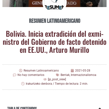
Resumen Latinoamericano
Boli­via. Ini­cia extra­di­ción del exmi­
nis­tro del Gobierno de fac­to dete­ni­do
en EE.UU., Artu­ro Murillo
Resumen Latinoamericano
2021-05-28
No hay comentarios
Berriak
,
Internazionalismoa
[jp_post_view]
Irakurtzeko denbora / Tiempo de lectura: 2 min.
Tabla de contenidos