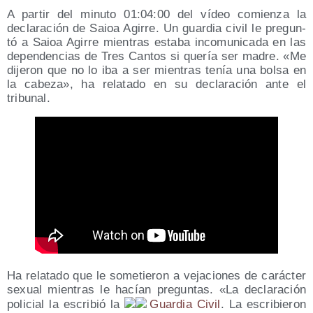
A par­tir del minu­to 01:04:00 del vídeo comien­za la
decla­ra­ción de Saioa Agi­rre. Un guar­dia civil le pre­gun­
tó a Saioa Agi­rre mien­tras esta­ba inco­mu­ni­ca­da en las
depen­den­cias de Tres Can­tos si que­ría ser madre. «Me
dije­ron que no lo iba a ser mien­tras tenía una bol­sa en
la cabe­za», ha rela­ta­do en su decla­ra­ción ante el
tribunal.
Ha rela­ta­do que le some­tie­ron a veja­cio­nes de carác­ter
sexual mien­tras le hacían pre­gun­tas. «La decla­ra­ción
poli­cial la escri­bió la
Guar­dia Civil
. La escri­bie­ron