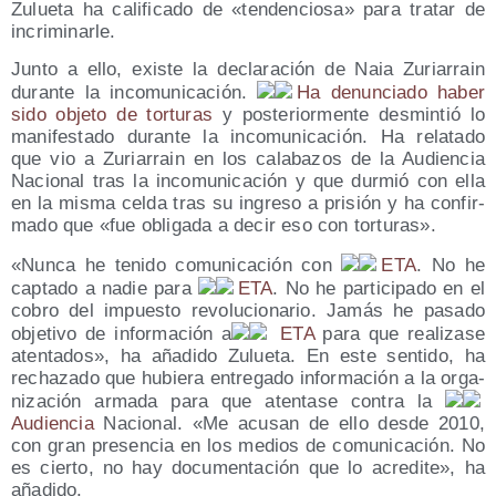
Zulue­ta ha cali­fi­ca­do de «ten­den­cio­sa» para tra­tar de
incriminarle.
Jun­to a ello, exis­te la decla­ra­ción de Naia Zuria­rrain
duran­te la inco­mu­ni­ca­ción.
Ha denun­cia­do haber
sido obje­to de tor­tu­ras
y pos­te­rior­men­te des­min­tió lo
mani­fes­ta­do duran­te la inco­mu­ni­ca­ción. Ha rela­ta­do
que vio a Zuria­rrain en los cala­ba­zos de la Audien­cia
Nacio­nal tras la inco­mu­ni­ca­ción y que dur­mió con ella
en la mis­ma cel­da tras su ingre­so a pri­sión y ha con­fir­
ma­do que «fue obli­ga­da a decir eso con torturas».
«Nun­ca he teni­do comu­ni­ca­ción con
ETA
. No he
cap­ta­do a nadie para
ETA
. No he par­ti­ci­pa­do en el
cobro del impues­to revo­lu­cio­na­rio. Jamás he pasa­do
obje­ti­vo de infor­ma­ción a
ETA
para que rea­li­za­se
aten­ta­dos», ha aña­di­do Zulue­ta. En este sen­ti­do, ha
recha­za­do que hubie­ra entre­ga­do infor­ma­ción a la orga­
ni­za­ción arma­da para que aten­ta­se con­tra la
Audien­cia
Nacio­nal. «Me acu­san de ello des­de 2010,
con gran pre­sen­cia en los medios de comu­ni­ca­ción. No
es cier­to, no hay docu­men­ta­ción que lo acre­di­te», ha
añadido.