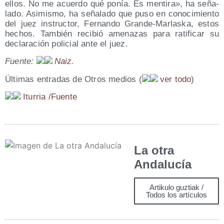
ellos. No me acuer­do qué ponía. Es men­ti­ra», ha seña­
la­do. Asi­mis­mo, ha seña­la­do que puso en cono­ci­mien­to
del juez ins­truc­tor, Fer­nan­do Gran­de-Mar­las­ka, estos
hechos. Tam­bién reci­bió ame­na­zas para rati­fi­car su
decla­ra­ción poli­cial ante el juez.
Fuen­te:
Naiz
.
Últi­mas entra­das de Otros medios
(
ver todo
)
Itu­rria /​Fuen­te
La otra
Andalucía
Artikulo guztiak /
Todos los artículos