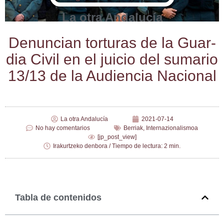
La otra Andalucía
Denun­cian tor­tu­ras de la Guar­
dia Civil en el jui­cio del suma­rio
13/​13 de la Audien­cia Nacional
La otra Andalucía
2021-07-14
No hay comentarios
Berriak
,
Internazionalismoa
[jp_post_view]
Irakurtzeko denbora / Tiempo de lectura: 2 min.
Tabla de contenidos