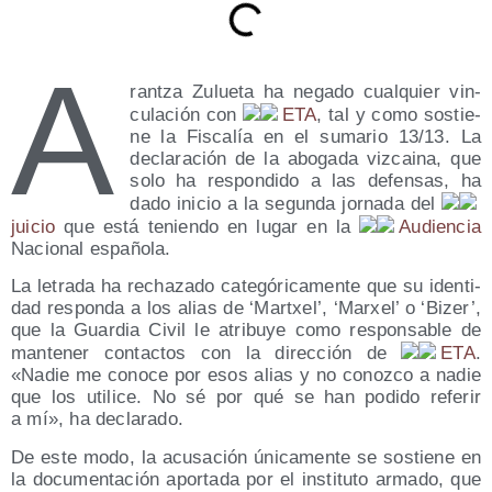
A
ran­tza Zulue­ta ha nega­do cual­quier vin­
cu­la­ción con
ETA
, tal y como sos­tie­
ne la Fis­ca­lía en el suma­rio 13/​13. La
decla­ra­ción de la abo­ga­da viz­cai­na, que
solo ha res­pon­di­do a las defen­sas, ha
dado ini­cio a la segun­da jor­na­da del
jui­cio
que está tenien­do en lugar en la
Audien­cia
Nacio­nal española.
La letra­da ha recha­za­do cate­gó­ri­ca­men­te que su iden­ti­
dad res­pon­da a los alias de ‘Martxel’, ‘Mar­xel’ o ‘Bizer’,
que la Guar­dia Civil le atri­bu­ye como res­pon­sa­ble de
man­te­ner con­tac­tos con la direc­ción de
ETA
.
«Nadie me cono­ce por esos alias y no conoz­co a nadie
que los uti­li­ce. No sé por qué se han podi­do refe­rir
a mí», ha declarado.
De este modo, la acu­sa­ción úni­ca­men­te se sos­tie­ne en
la docu­men­ta­ción apor­ta­da por el ins­ti­tu­to arma­do, que