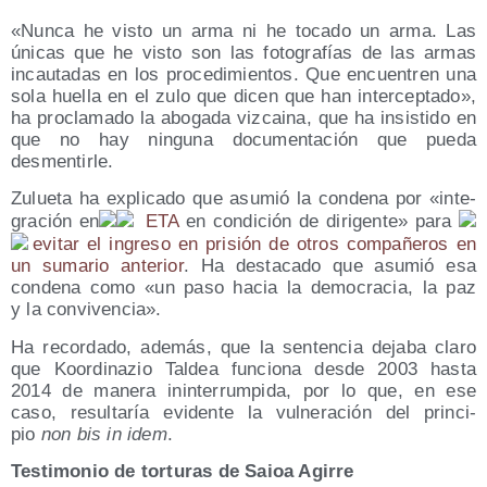
«Nun­ca he vis­to un arma ni he toca­do un arma. Las
úni­cas que he vis­to son las foto­gra­fías de las armas
incau­ta­das en los pro­ce­di­mien­tos. Que encuen­tren una
sola hue­lla en el zulo que dicen que han inter­cep­ta­do»,
ha pro­cla­ma­do la abo­ga­da viz­cai­na, que ha insis­ti­do en
que no hay nin­gu­na docu­men­ta­ción que pue­da
desmentirle.
Zulue­ta ha expli­ca­do que asu­mió la con­de­na por «inte­
gra­ción en
ETA
en con­di­ción de diri­gen­te» para
evi­tar el ingre­so en pri­sión de otros com­pa­ñe­ros en
un suma­rio ante­rior
. Ha des­ta­ca­do que asu­mió esa
con­de­na como «un paso hacia la demo­cra­cia, la paz
y la convivencia».
Ha recor­da­do, ade­más, que la sen­ten­cia deja­ba cla­ro
que Koor­di­na­zio Tal­dea fun­cio­na des­de 2003 has­ta
2014 de mane­ra inin­te­rrum­pi­da, por lo que, en ese
caso, resul­ta­ría evi­den­te la vul­ne­ra­ción del prin­ci­
pio
non bis in idem
.
Tes­ti­mo­nio de tor­tu­ras de Saioa Agirre