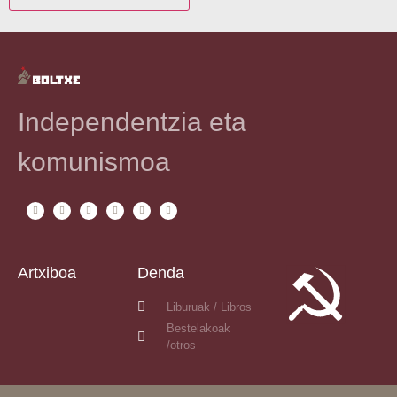
Independentzia eta
komunismoa
Artxiboa
Denda
Liburuak / Libros
Bestelakoak
/otros