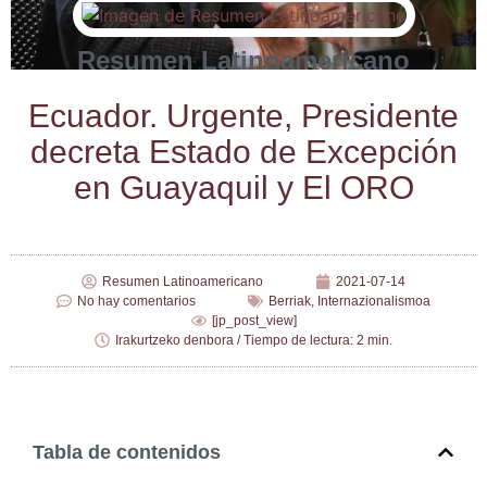
Resumen Latinoamericano
Ecua­dor. Urgen­te, Pre­si­den­te
decre­ta Esta­do de Excep­ción
en Gua­ya­quil y El ORO
Resumen Latinoamericano
2021-07-14
No hay comentarios
Berriak
,
Internazionalismoa
[jp_post_view]
Irakurtzeko denbora / Tiempo de lectura: 2 min.
Tabla de contenidos