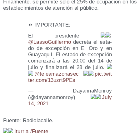
Final­men­te, se per­mi­te solo el 25% de ocu­pa­ción en los
esta­ble­ci­mien­tos de aten­ción al público.
⏩ IMPORTANTE:
El pre­si­den­te
@LassoGuillermo
decre­ta el esta­
do de excep­ción en El Oro y en
Gua­ya­quil. El esta­do de excep­ción
comen­za­rá a las 20:00 del 14 de
julio y fina­li­za­rá el 28 de julio.
@teleamazonasec
pic​.twit​
ter​.com/​1​3​u​z​r​t​9​PEs
— Dayan­na­Mon­roy
(@dayannamonroy)
July
14, 2021
Fuen­te: Radiolacalle.
Itu­rria /​Fuen­te