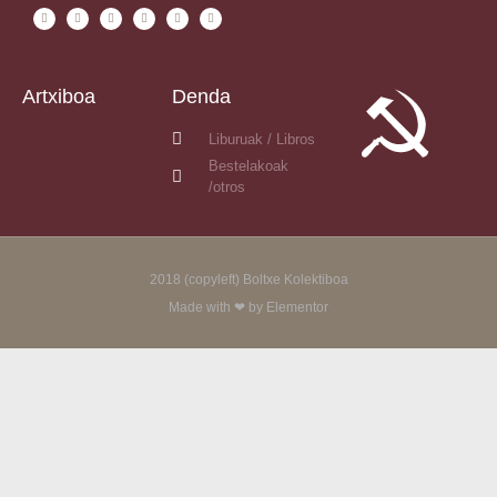
Artxiboa
Denda
Liburuak / Libros
Bestelakoak
/otros
2018 (copyleft) Boltxe Kolektiboa
Made with ❤ by Elementor