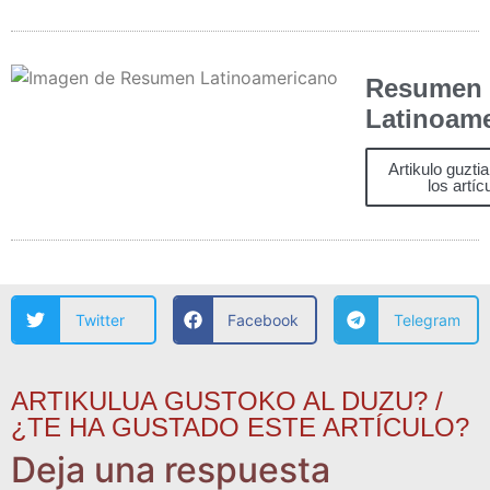
Resumen
Latinoam
Artikulo guzti
los artíc
Twitter
Facebook
Telegram
ARTIKULUA GUSTOKO AL DUZU? /
¿TE HA GUSTADO ESTE ARTÍCULO?
Deja una respuesta