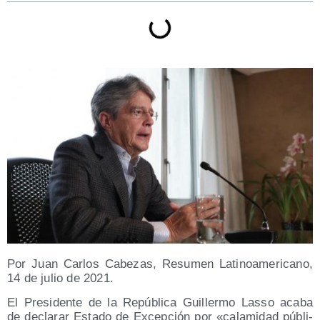
Por Juan Car­los Cabe­zas, Resu­men Lati­no­ame­ri­cano,
14 de julio de 2021.
El Pre­si­den­te de la Repú­bli­ca Gui­ller­mo Las­so aca­ba
de decla­rar Esta­do de Excep­ción por «cala­mi­dad públi­