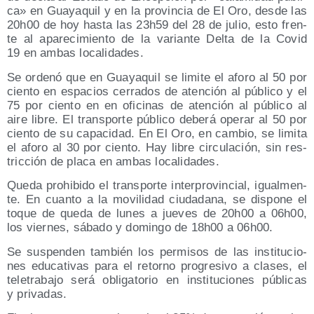
ca» en Gua­ya­quil y en la pro­vin­cia de El Oro, des­de las
20h00 de hoy has­ta las 23h59 del 28 de julio, esto fren­
te al apa­re­ci­mien­to de la varian­te Del­ta de la Covid
19 en ambas localidades.
Se orde­nó que en Gua­ya­quil se limi­te el afo­ro al 50 por
cien­to en espa­cios cerra­dos de aten­ción al públi­co y el
75 por cien­to en en ofi­ci­nas de aten­ción al públi­co al
aire libre. El trans­por­te públi­co debe­rá ope­rar al 50 por
cien­to de su capa­ci­dad. En El Oro, en cam­bio, se limi­ta
el afo­ro al 30 por cien­to. Hay libre cir­cu­la­ción, sin res­
tric­ción de pla­ca en ambas localidades.
Que­da prohi­bi­do el trans­por­te inter­pro­vin­cial, igual­men­
te. En cuan­to a la movi­li­dad ciu­da­da­na, se dis­po­ne el
toque de que­da de lunes a jue­ves de 20h00 a 06h00,
los vier­nes, sába­do y domin­go de 18h00 a 06h00.
Se sus­pen­den tam­bién los per­mi­sos de las ins­ti­tu­cio­
nes edu­ca­ti­vas para el retorno pro­gre­si­vo a cla­ses, el
tele­tra­ba­jo será obli­ga­to­rio en ins­ti­tu­cio­nes públi­cas
y privadas.