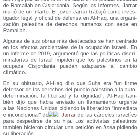
de Rama­llah en Cis­jor­da­nia. Según los infor­mes, Jarrar
murió de un infar­to. El joven Jarrar tra­ba­jó como inves­
ti­ga­dor legal y ofi­cial de defen­sa en Al-Haq, una orga­ni­
za­ción pales­ti­na de dere­chos huma­nos con sede en
Ramallah.
Algu­nas de sus obras más des­ta­ca­das se han cen­tra­do
en los efec­tos ambien­ta­les de la ocu­pa­ción israe­lí. En
un infor­me de 2019, argu­men­tó que las polí­ti­cas dis­cri­
mi­na­to­rias de Israel impi­den que los pales­ti­nos en la
ocu­pa­da Cis­jor­da­nia pue­dan adap­tar­se al cam­bio
climático.
En su obi­tua­rio, Al-Haq dijo que Suha era “un fir­me
defen­sor de los dere­chos del pue­blo pales­tino a la auto­
de­ter­mi­na­ción, la liber­tad y la dig­ni­dad”. Al-Haq tam­
bién dijo que había envia­do un lla­ma­mien­to urgen­te
a las Nacio­nes Uni­das pidien­do la libe­ra­ción “inme­dia­ta
e incon­di­cio­nal” de
Jarrar
de las cár­ce­les israe­líes
para des­pe­dir­se de su hija. Los acti­vis­tas pales­ti­nos
tam­bién hicie­ron cir­cu­lar una peti­ción en
línea
pidien­do
su liberación.