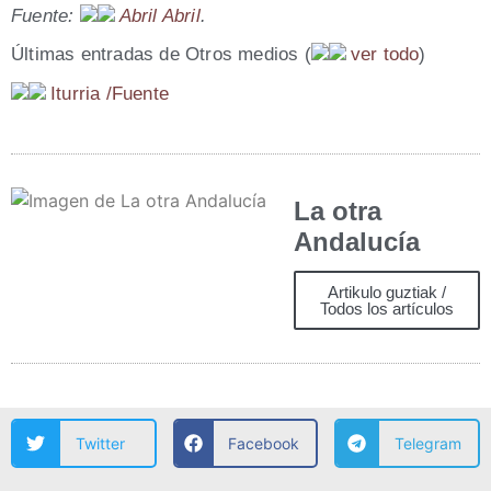
Fuen­te:
Abril Abril
.
Últi­mas entra­das de Otros medios
(
ver todo
)
Itu­rria /​Fuen­te
La otra
Andalucía
Artikulo guztiak /
Todos los artículos
Twitter
Facebook
Telegram