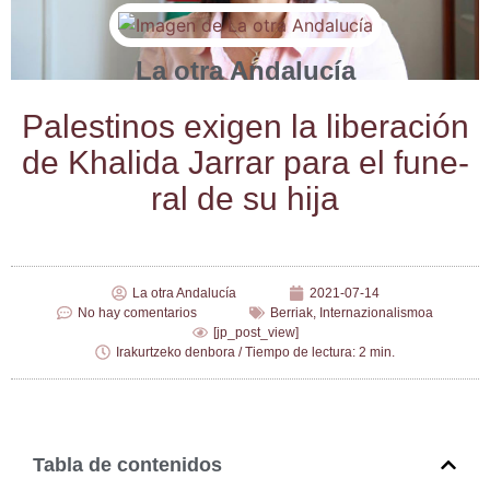
La otra Andalucía
Pales­ti­nos exi­gen la libe­ra­ción
de Kha­li­da Jarrar para el fune­
ral de su hija
La otra Andalucía
2021-07-14
No hay comentarios
Berriak
,
Internazionalismoa
[jp_post_view]
Irakurtzeko denbora / Tiempo de lectura: 2 min.
Tabla de contenidos