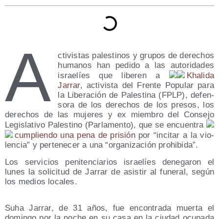
A
cti­vis­tas pales­ti­nos y gru­pos de dere­chos
huma­nos han pedi­do a las auto­ri­da­des
israe­líes que libe­ren a
Kha­li­da
Jarrar
, acti­vis­ta del Fren­te Popu­lar para
la Libe­ra­ción de Pales­ti­na (FPLP), defen­
so­ra de los dere­chos de los pre­sos, los
dere­chos de las muje­res y ex miem­bro del Con­se­jo
Legis­la­ti­vo Pales­tino (Par­la­men­to), que se encuen­tra
cum­plien­do una pena de pri­sión
por “inci­tar a la vio­
len­cia” y per­te­ne­cer a una “orga­ni­za­ción prohibida”.
Los ser­vi­cios peni­ten­cia­rios israe­líes dene­ga­ron el
lunes la soli­ci­tud de Jarrar de asis­tir al fune­ral, según
los medios locales.
Suha Jarrar, de 31 años, fue encon­tra­da muer­ta el
domin­go por la noche en su casa en la ciu­dad ocu­pa­da