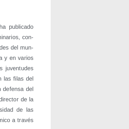
a publi­ca­do
i­na­rios, con­
a­des del mun­
uba y en varios
s juven­tu­des
en las filas del
n defen­sa del
irec­tor de la
­si­dad de las
i­co a tra­vés