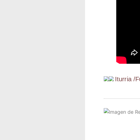
Itu­rria /​