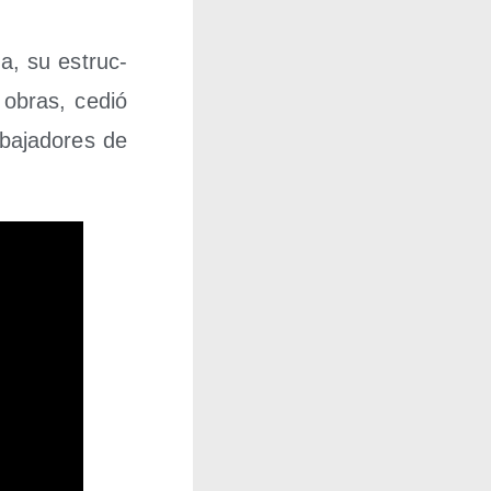
na, su estruc­
s obras, cedió
ba­ja­do­res de