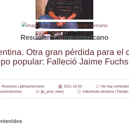
Resumen Latinoamericano
n­ti­na. Otra gran pér­di­da para el
po popu­lar: Falle­ció Jai­me Fuchs
Resumen Latinoamericano
2021-10-03
No hay comentar
nazionalismoa
[jp_post_view]
Irakurtzeko denbora / Tiempo 
ontenidos