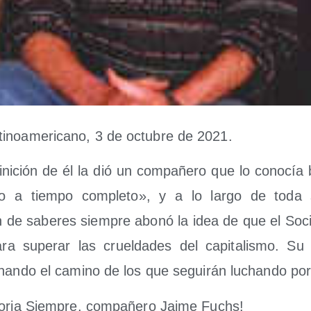
­no­ame­ri­cano, 3 de octu­bre de 2021.
­ni­ción de él la dió un com­pa­ñe­ro que lo cono­cía
a­rio a tiem­po com­ple­to», y a lo lar­go de toda s
ón de sabe­res siem­pre abo­nó la idea de que el Socia
ra supe­rar las cruel­da­des del capi­ta­lis­mo. Su 
mi­nan­do el camino de los que segui­rán luchan­do po
to­ria Siem­pre, com­pa­ñe­ro Jai­me Fuchs!