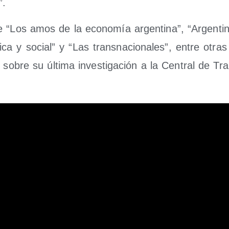
a”.
e “Los amos de la eco­no­mía argen­ti­na”, “Argen­ti­
mi­ca y social” y “Las trans­na­cio­na­les”, entre otra
sobre su últi­ma inves­ti­ga­ción a la Cen­tral de Tra­