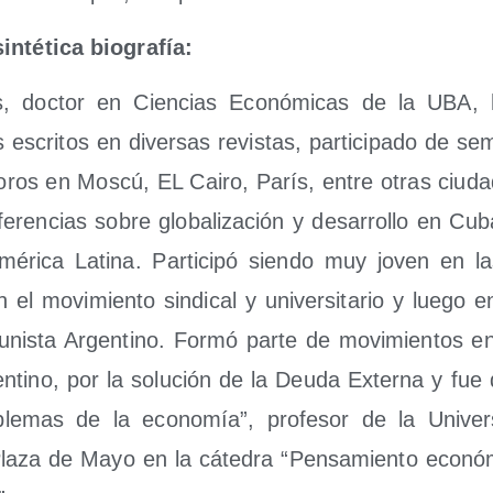
­té­ti­ca biografía:
, doc­tor en Cien­cias Eco­nó­mi­cas de la UBA, h
s escri­tos en diver­sas revis­tas, par­ti­ci­pa­do de sem
 foros en Mos­cú, EL Cai­ro, París, entre otras ciu­d
e­ren­cias sobre glo­ba­li­za­ción y desa­rro­llo en C
é­ri­ca Lati­na. Par­ti­ci­pó sien­do muy joven en la
en el movi­mien­to sin­di­cal y uni­ver­si­ta­rio y lue­go 
u­nis­ta Argen­tino. For­mó par­te de movi­mien­tos e
en­tino, por la solu­ción de la Deu­da Exter­na y fue d
­ble­mas de la eco­no­mía”, pro­fe­sor de la Uni­ver
­za de Mayo en la cáte­dra “Pen­sa­mien­to eco­nó­m