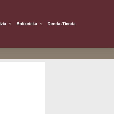
itzia
Boltxe­te­ka
Den­da /​Tien­da