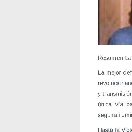
Resu­men Lati
La mejor defi
revo­lu­cio­n
y trans­mi­si
úni­ca vía pa
segui­rá ilu­
Has­ta la Vic­