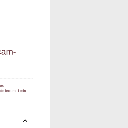
 cam­
ios
de lectura: 1 min.