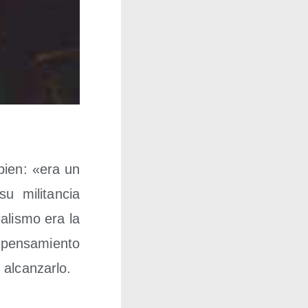
 bien: «era un
u mili­tan­cia
­lis­mo era la
pen­sa­mien­to
r alcanzarlo.