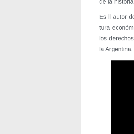
de la histori
Es ll autor d
tu­ra eco­nó­
los dere­chos 
la Argentina.