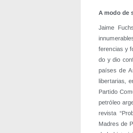
A modo de sin
Jai­me Fuchs
innu­me­ra­ble
fe­ren­cias y
do y dio con­f
paí­ses de Am
liber­ta­rias, 
Par­ti­do Com
petró­leo arg
revis­ta “Pro
Madres de Pla