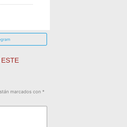
egram
 ESTE
están marcados con
*