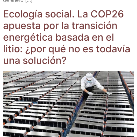
de enero […]
Eco­lo­gía social. La COP26
apues­ta por la tran­si­ción
ener­gé­ti­ca basa­da en el
litio: ¿por qué no es toda­vía
una solución?