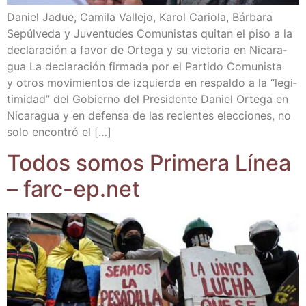
Daniel Jadue, Cami­la Valle­jo, Karol Cario­la, Bár­ba­ra
Sepúl­ve­da y Juven­tu­des Comu­nis­tas qui­tan el piso a la
decla­ra­ción a favor de Orte­ga y su vic­to­ria en Nica­ra­
gua La decla­ra­ción fir­ma­da por el Par­ti­do Comu­nis­ta
y otros movi­mien­tos de izquier­da en res­pal­do a la “legi­
ti­mi­dad” del Gobierno del Pre­si­den­te Daniel Orte­ga en
Nica­ra­gua y en defen­sa de las recien­tes elec­cio­nes, no
solo encon­tró el […]
Todos somos Pri­me­ra Línea
– farc​-ep​.net