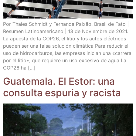
Por Tha­les Sch­midt y Fer­nan­da Pai­xão, Bra­sil de Fato |
Resu­men Lati­no­ame­ri­cano | 13 de Noviem­bre de 2021.
La apues­ta de la COP26, el litio y los autos eléc­tri­cos
pue­den ser una fal­sa solu­ción cli­má­ti­ca Para redu­cir el
uso de hidro­car­bu­ros, las empre­sas ini­cian una «carre­ra
por el litio», que requie­re un uso exce­si­vo de agua La
COP26 ha […]
Gua­te­ma­la. El Estor: una
con­sul­ta espu­ria y racista