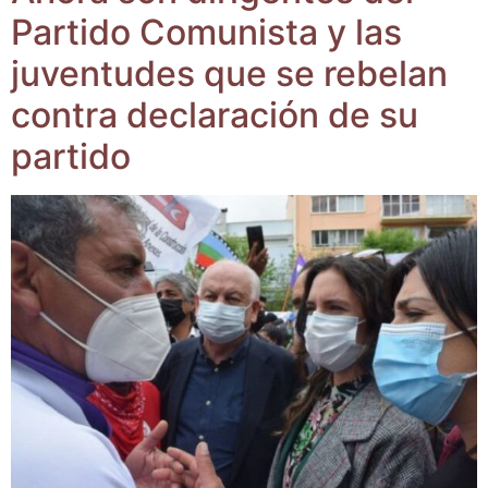
Par­ti­do Comu­nis­ta y las
juven­tu­des que se rebe­lan
con­tra decla­ra­ción de su
partido