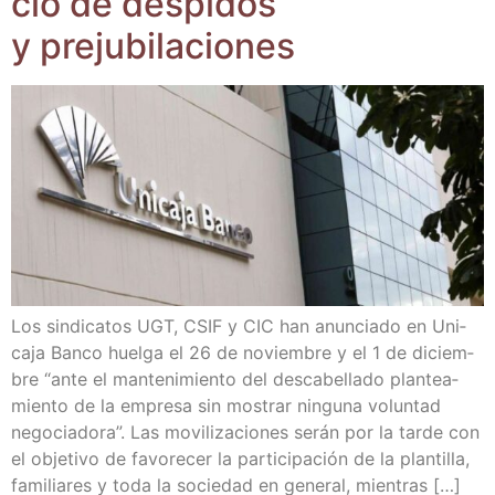
cio de des­pi­dos
y prejubilaciones
Los sin­di­ca­tos UGT, CSIF y CIC han anun­cia­do en Uni­
ca­ja Ban­co huel­ga el 26 de noviem­bre y el 1 de diciem­
bre “ante el man­te­ni­mien­to del des­ca­be­lla­do plan­tea­
mien­to de la empre­sa sin mos­trar nin­gu­na volun­tad
nego­cia­do­ra”. Las movi­li­za­cio­nes serán por la tar­de con
el obje­ti­vo de favo­re­cer la par­ti­ci­pa­ción de la plan­ti­lla,
fami­lia­res y toda la socie­dad en gene­ral, mientras […]