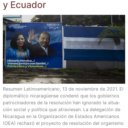
y Ecuador
Resu­men Lati­no­ame­ri­cano, 13 de noviem­bre de 2021. El
diplo­má­ti­co nica­ra­güen­se con­de­nó que los gobier­nos
patro­ci­na­do­res de la reso­lu­ción han igno­ra­do la situa­
ción social y polí­ti­ca que atra­vie­san. La dele­ga­ción de
Nica­ra­gua en la Orga­ni­za­ción de Esta­dos Ame­ri­ca­nos
(OEA) recha­zó el pro­yec­to de reso­lu­ción del orga­nis­mo