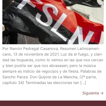
Por Ramón Pedre­gal Casa­no­va, Resu­men Lati­no­ame­ri­
cano, 13 de noviem­bre de 2021. Luz da el fue­go, y cla­ri­
dad las hogue­ras, como lo vemos en las que nos cer­can
y bien podría ser que nos abra­sa­sen; pero la músi­ca
siem­pre es indi­cio de rego­ci­jos y de fies­ta. Pala­bras de
San­cho Pan­za. Don Qui­jo­te de La Man­cha, (2ª par­te,
capí­tu­lo 34) Ter­mi­na­das las elec­cio­nes tan […]
Siguiente
→