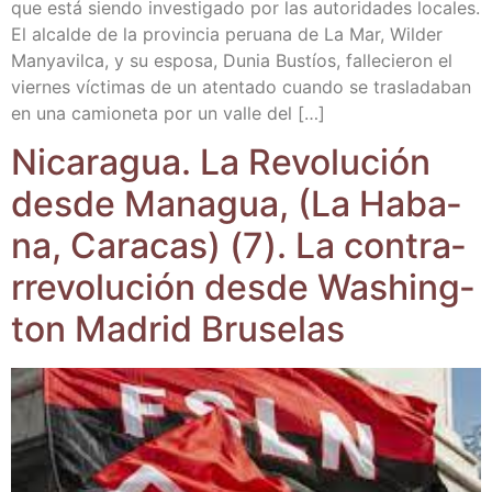
que está sien­do inves­ti­ga­do por las auto­ri­da­des loca­les.
El alcal­de de la pro­vin­cia perua­na de La Mar, Wil­der
Man­ya­vil­ca, y su espo­sa, Dunia Bus­tíos, falle­cie­ron el
vier­nes víc­ti­mas de un aten­ta­do cuan­do se tras­la­da­ban
en una camio­ne­ta por un valle del […]
Nica­ra­gua. La Revo­lu­ción
des­de Mana­gua, (La Haba­
na, Cara­cas) (7). La con­tra­
rre­vo­lu­ción des­de Washing­
ton Madrid Bruselas