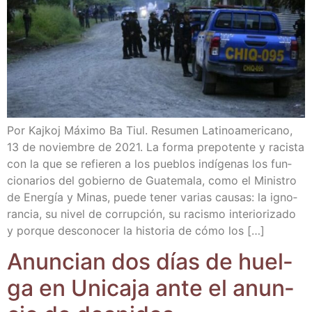
Por Kaj­koj Máxi­mo Ba Tiul. Resu­men Lati­no­ame­ri­cano,
13 de noviem­bre de 2021. La for­ma pre­po­ten­te y racis­ta
con la que se refie­ren a los pue­blos indí­ge­nas los fun­
cio­na­rios del gobierno de Gua­te­ma­la, como el Minis­tro
de Ener­gía y Minas, pue­de tener varias cau­sas: la igno­
ran­cia, su nivel de corrup­ción, su racis­mo inte­rio­ri­za­do
y por­que des­co­no­cer la his­to­ria de cómo los […]
Anun­cian dos días de huel­
ga en Uni­ca­ja ante el anun­