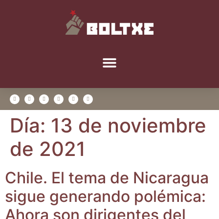
Día:
13 de noviembre
de 2021
Chi­le. El tema de Nica­ra­gua
sigue gene­ran­do polé­mi­ca:
Aho­ra son diri­gen­tes del