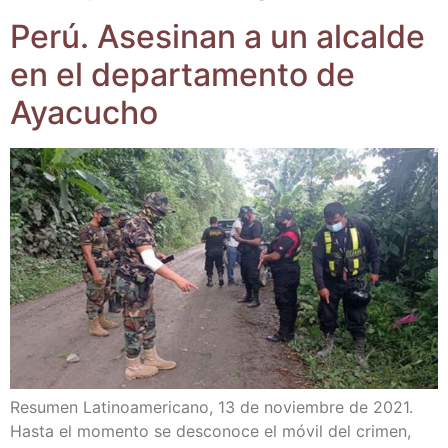
Perú. Ase­si­nan a un alcal­de
en el depar­ta­men­to de
Ayacucho
Resu­men Lati­no­ame­ri­cano, 13 de noviem­bre de 2021.
Has­ta el momen­to se des­co­no­ce el móvil del cri­men,