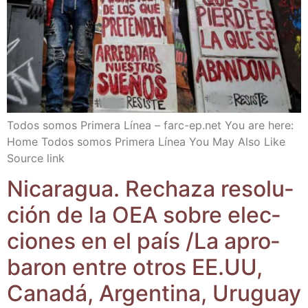
Todos somos Pri­me­ra Línea – farc​-ep​.net You are here:
Home Todos somos Pri­me­ra Línea You May Also Like
Sour­ce link
Nica­ra­gua. Recha­za reso­lu­
ción de la OEA sobre elec­
cio­nes en el país /​La apro­
ba­ron entre otros EE.UU,
Cana­dá, Argen­ti­na, Uru­guay