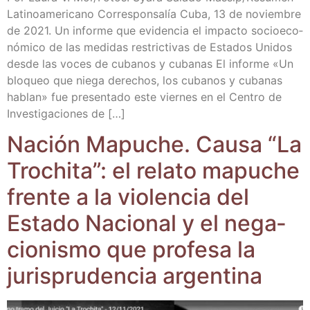
Lati­no­ame­ri­cano Corres­pon­sa­lía Cuba, 13 de noviem­bre
de 2021. Un infor­me que evi­den­cia el impac­to socio­eco­
nó­mi­co de las medi­das res­tric­ti­vas de Esta­dos Uni­dos
des­de las voces de cuba­nos y cuba­nas El infor­me «Un
blo­queo que nie­ga dere­chos, los cuba­nos y cuba­nas
hablan» fue pre­sen­ta­do este vier­nes en el Cen­tro de
Inves­ti­ga­cio­nes de […]
Nación Mapu­che. Cau­sa “La
Tro­chi­ta”: el rela­to mapu­che
fren­te a la vio­len­cia del
Esta­do Nacio­nal y el nega­
cio­nis­mo que pro­fe­sa la
juris­pru­den­cia argentina