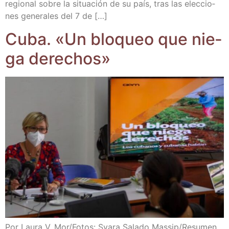
regio­nal sobre la situa­ción de su país, tras las elec­cio­
nes gene­ra­les del 7 de […]
Cuba. «Un blo­queo que nie­
ga derechos»
Por Lau­ra V. Mor/​Fotos: Sya­ra Sala­do Massip/​Resu­men