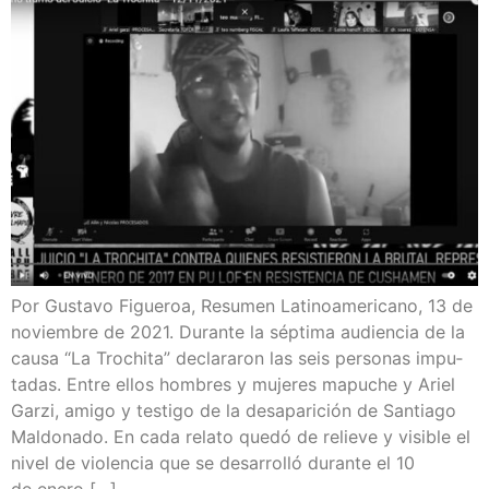
Por Gus­ta­vo Figue­roa, Resu­men Lati­no­ame­ri­cano, 13 de
noviem­bre de 2021. Duran­te la sép­ti­ma audien­cia de la
cau­sa “La Tro­chi­ta” decla­ra­ron las seis per­so­nas impu­
tadas. Entre ellos hom­bres y muje­res mapu­che y Ariel
Gar­zi, ami­go y tes­ti­go de la des­apa­ri­ción de San­tia­go
Mal­do­na­do. En cada rela­to que­dó de relie­ve y visi­ble el
nivel de vio­len­cia que se desa­rro­lló duran­te el 10