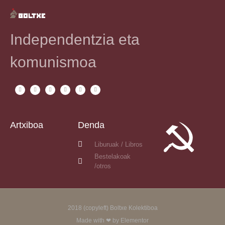
Independentzia eta
komunismoa
Artxiboa
Denda
Liburuak / Libros
Bestelakoak
/otros
2018 (copyleft) Boltxe Kolektiboa
Made with ❤ by Elementor