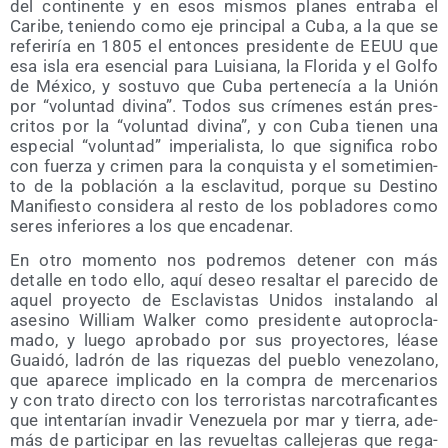
del con­ti­nen­te y en esos mis­mos pla­nes entra­ba el
Cari­be, tenien­do como eje prin­ci­pal a Cuba, a la que se
refe­ri­ría en 1805 el enton­ces pre­si­den­te de EEUU que
esa isla era esen­cial para Lui­sia­na, la Flo­ri­da y el Gol­fo
de Méxi­co, y sos­tu­vo que Cuba per­te­ne­cía a la Unión
por “volun­tad divi­na”. Todos sus crí­me­nes están pres­
cri­tos por la “volun­tad divi­na”, y con Cuba tie­nen una
espe­cial “volun­tad” impe­ria­lis­ta, lo que sig­ni­fi­ca robo
con fuer­za y cri­men para la con­quis­ta y el some­ti­mien­
to de la pobla­ción a la escla­vi­tud, por­que su Des­tino
Mani­fies­to con­si­de­ra al res­to de los pobla­do­res como
seres infe­rio­res a los que encadenar.
En otro momen­to nos podre­mos dete­ner con más
deta­lle en todo ello, aquí deseo resal­tar el pare­ci­do de
aquel pro­yec­to de Escla­vis­tas Uni­dos ins­ta­lan­do al
ase­sino William Wal­ker como pre­si­den­te auto­pro­cla­
ma­do, y lue­go apro­ba­do por sus pro­yec­to­res, léa­se
Guai­dó, ladrón de las rique­zas del pue­blo vene­zo­lano,
que apa­re­ce impli­ca­do en la com­pra de mer­ce­na­rios
y con tra­to direc­to con los terro­ris­tas nar­co­tra­fi­can­tes
que inten­ta­rían inva­dir Vene­zue­la por mar y tie­rra, ade­
más de par­ti­ci­par en las revuel­tas calle­je­ras que rega­