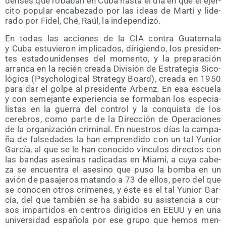
den­ses que roba­ban en Cuba has­ta el día en que el ejér­
ci­to popu­lar enca­be­za­do por las ideas de Mar­tí y lide­
ra­do por Fidel, Ché, Raúl, la independizó.
En todas las accio­nes de la CIA con­tra Gua­te­ma­la
y Cuba estu­vie­ron impli­ca­dos, diri­gien­do, los pre­si­den­
tes esta­dou­ni­den­ses del momen­to, y la pre­pa­ra­ción
arran­ca en la recién crea­da Divi­sión de Estra­te­gia Sico­
ló­gi­ca (Psy­cho­lo­gi­cal Stra­tegy Board), crea­da en 1950
para dar el gol­pe al pre­si­den­te Arbenz. En esa escue­la
y con seme­jan­te expe­rien­cia se for­ma­ban los espe­cia­
lis­tas en la gue­rra del con­trol y la con­quis­ta de los
cere­bros, como par­te de la Direc­ción de Ope­ra­cio­nes
de la orga­ni­za­ción cri­mi­nal. En nues­tros días la cam­pa­
ña de fal­se­da­des la han empren­di­do con un tal Yunior
Gar­cía, al que se le han cono­ci­do víncu­los direc­tos con
las ban­das ase­si­nas radi­ca­das en Mia­mi, a cuya cabe­
za se encuen­tra el ase­sino que puso la bom­ba en un
avión de pasa­je­ros matan­do a 73 de ellos, pero del que
se cono­cen otros crí­me­nes, y éste es el tal Yunior Gar­
cía, del que tam­bién se ha sabi­do su asis­ten­cia a cur­
sos impar­ti­dos en cen­tros diri­gi­dos en EEUU y en una
uni­ver­si­dad espa­ño­la por ese gru­po que hemos men­