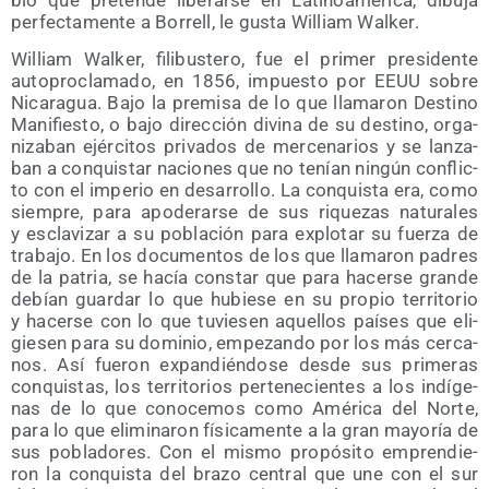
per­fec­ta­men­te a Borrell, le gus­ta William Walker.
William Wal­ker, fili­bus­te­ro, fue el pri­mer pre­si­den­te
auto­pro­cla­ma­do, en 1856, impues­to por EEUU sobre
Nica­ra­gua. Bajo la pre­mi­sa de lo que lla­ma­ron Des­tino
Mani­fies­to, o bajo direc­ción divi­na de su des­tino, orga­
ni­za­ban ejér­ci­tos pri­va­dos de mer­ce­na­rios y se lan­za­
ban a con­quis­tar nacio­nes que no tenían nin­gún con­flic­
to con el impe­rio en desa­rro­llo. La con­quis­ta era, como
siem­pre, para apo­de­rar­se de sus rique­zas natu­ra­les
y escla­vi­zar a su pobla­ción para explo­tar su fuer­za de
tra­ba­jo. En los docu­men­tos de los que lla­ma­ron padres
de la patria, se hacía cons­tar que para hacer­se gran­de
debían guar­dar lo que hubie­se en su pro­pio terri­to­rio
y hacer­se con lo que tuvie­sen aque­llos paí­ses que eli­
gie­sen para su domi­nio, empe­zan­do por los más cer­ca­
nos. Así fue­ron expan­dién­do­se des­de sus pri­me­ras
con­quis­tas, los terri­to­rios per­te­ne­cien­tes a los indí­ge­
nas de lo que cono­ce­mos como Amé­ri­ca del Nor­te,
para lo que eli­mi­na­ron físi­ca­men­te a la gran mayo­ría de
sus pobla­do­res. Con el mis­mo pro­pó­si­to empren­die­
ron la con­quis­ta del bra­zo cen­tral que une con el sur