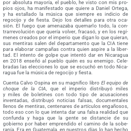
por abso­lu­ta mayo­ría, el pue­blo, he vis­to con mis pro­
pios ojos, ha mani­fes­ta­do que quie­re a Daniel Orte­ga,
y ha esta­lla­do la músi­ca que siem­pre es indi­cio de
rego­ci­jo y de fies­ta. Dejo los deta­lles para otra oca­
sión. El fue­go que ame­na­za­ba que­mar­lo todo, la con­
tra­rre­vo­lu­ción que que­ría vol­ver, fra­ca­só, y en los regí­
me­nes crea­dos por el impe­rio que digan lo que quie­ran,
sus men­ti­ras salen del depar­ta­men­to que la CIA tie­ne
para ela­bo­rar cam­pa­ñas con­tra quien aspi­re a la liber­
tad. El inten­to de gol­pe que inten­tó dar en Nica­ra­gua
en 2018 ense­ñó al pue­blo quién es su enemi­go. Cele­
bra­das las elec­cio­nes lo que se escu­chó en todo Nica­
ra­gua fue la músi­ca de rego­ci­jo y fiesta.
Cuen­ta Cal­vo Ospi­na en su mag­ní­fi­co libro
El equi­po de
cho­que de la CIA
, que el impe­rio dis­tri­bu­yó miles
y miles de bole­ti­nes con todo tipo de acu­sa­cio­nes
inven­ta­das, dis­tri­bu­yó noti­cias fal­sas, docu­men­ta­les
lle­nos de men­ti­ras, cen­te­na­res de artícu­los enga­ño­sos,
todo eso con lo que inten­ta dar una fal­sa reali­dad que
con­fun­da y haga que la gen­te se dis­tan­cie de su
gobierno por haber empren­di­do el camino de la sobe­
ra­nía. Era en Gua­te­ma­la, en nues­tros días lo han hecho