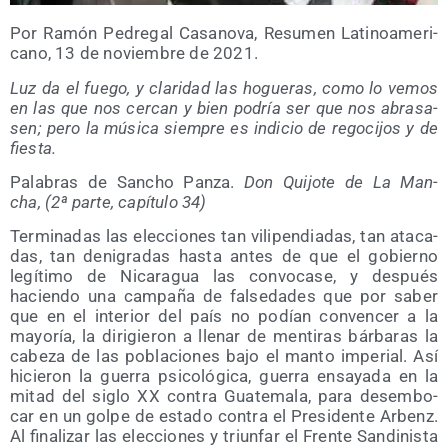
Por Ramón Pedre­gal Casa­no­va, Resu­men Lati­no­ame­ri­
cano, 13 de noviem­bre de 2021.
Luz da el fue­go, y cla­ri­dad las hogue­ras, como lo vemos
en las que nos cer­can y bien podría ser que nos abra­sa­
sen; pero la músi­ca siem­pre es indi­cio de rego­ci­jos y de
fiesta.
Pala­bras de San­cho Pan­za.
Don Qui­jo­te de La Man­
cha,
(2ª par­te, capí­tu­lo 34)
Ter­mi­na­das las elec­cio­nes tan vili­pen­dia­das, tan ata­ca­
das, tan deni­gra­das has­ta antes de que el gobierno
legí­ti­mo de Nica­ra­gua las con­vo­ca­se, y des­pués
hacien­do una cam­pa­ña de fal­se­da­des que por saber
que en el inte­rior del país no podían con­ven­cer a la
mayo­ría, la diri­gie­ron a lle­nar de men­ti­ras bár­ba­ras la
cabe­za de las pobla­cio­nes bajo el man­to impe­rial. Así
hicie­ron la gue­rra psi­co­ló­gi­ca, gue­rra ensa­ya­da en la
mitad del siglo XX con­tra Gua­te­ma­la, para desem­bo­
car en un gol­pe de esta­do con­tra el Pre­si­den­te Arbenz.
Al fina­li­zar las elec­cio­nes y triun­far el Fren­te San­di­nis­ta