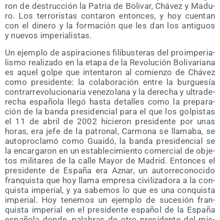
ron de des­truc­ción la Patria de Boli­var, Chá­vez y Madu­
ro. Los terro­ris­tas con­ta­ron enton­ces, y hoy cuen­tan
con el dine­ro y la for­ma­ción que les dan los anti­guos
y nue­vos imperialistas.
Un ejem­plo de aspi­ra­cio­nes fili­bus­te­ras del proim­pe­ria­
lis­mo rea­li­za­do en la eta­pa de la Revo­lu­ción Boli­va­ria­na
es aquel gol­pe que inten­ta­ron al comien­zo de Chá­vez
como pre­si­den­te: la cola­bo­ra­ción entre la bur­gue­sía
con­tra­rre­vo­lu­cio­na­ria vene­zo­la­na y la dere­cha y ultra­de­
re­cha espa­ño­la lle­gó has­ta deta­lles como la pre­pa­ra­
ción de la ban­da pre­si­den­cial para el que los gol­pis­tas
el 11 de abril de 2002 hicie­ron pre­si­den­te por unas
horas, era jefe de la patro­nal, Car­mo­na se lla­ma­ba, se
auto­pro­cla­mó como Guai­dó, la ban­da pre­si­den­cial se
la encar­ga­ron en un esta­ble­ci­mien­to comer­cial de obje­
tos mili­ta­res de la calle Mayor de Madrid. Enton­ces el
pre­si­den­te de Espa­ña era Aznar, un auto­rre­co­no­ci­do
fran­quis­ta que hoy lla­ma empre­sa civi­li­za­do­ra a la con­
quis­ta impe­rial, y ya sabe­mos lo que es una con­quis­ta
impe­rial. Hoy tene­mos un ejem­plo de suce­sión fran­
quis­ta impe­rial en el pre­si­den­te espa­ñol de la Espa­ña
espa­ño­la don­de, pala­bras de otro pre­si­den­te del mis­