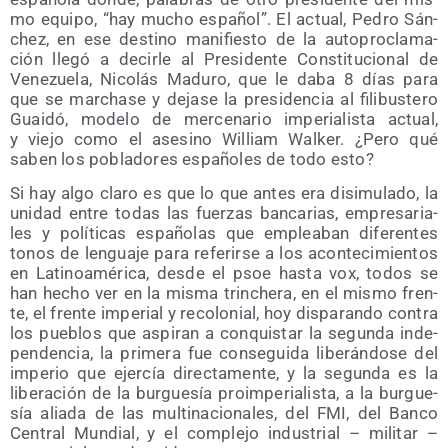
mo equi­po, “hay mucho espa­ñol”. El actual, Pedro Sán­
chez, en ese des­tino mani­fies­to de la auto­pro­cla­ma­
ción lle­gó a decir­le al Pre­si­den­te Cons­ti­tu­cio­nal de
Vene­zue­la, Nico­lás Madu­ro, que le daba 8 días para
que se mar­cha­se y deja­se la pre­si­den­cia al fili­bus­te­ro
Guai­dó, mode­lo de mer­ce­na­rio impe­ria­lis­ta actual,
y vie­jo como el ase­sino William Wal­ker. ¿Pero qué
saben los pobla­do­res espa­ño­les de todo esto?
Si hay algo cla­ro es que lo que antes era disi­mu­la­do, la
uni­dad entre todas las fuer­zas ban­ca­rias, empre­sa­ria­
les y polí­ti­cas espa­ño­las que emplea­ban dife­ren­tes
tonos de len­gua­je para refe­rir­se a los acon­te­ci­mien­tos
en Lati­noa­mé­ri­ca, des­de el psoe has­ta vox, todos se
han hecho ver en la mis­ma trin­che­ra, en el mis­mo fren­
te, el fren­te impe­rial y reco­lo­nial, hoy dis­pa­ran­do con­tra
los pue­blos que aspi­ran a con­quis­tar la segun­da inde­
pen­den­cia, la pri­me­ra fue con­se­gui­da libe­rán­do­se del
impe­rio que ejer­cía direc­ta­men­te, y la segun­da es la
libe­ra­ción de la bur­gue­sía proim­pe­ria­lis­ta, a la bur­gue­
sía alia­da de las mul­ti­na­cio­na­les, del FMI, del Ban­co
Cen­tral Mun­dial, y el com­ple­jo indus­trial – mili­tar –