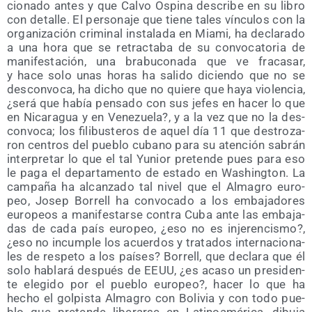
cio­na­do antes y que Cal­vo Ospi­na des­cri­be en su libro
con deta­lle. El per­so­na­je que tie­ne tales víncu­los con la
orga­ni­za­ción cri­mi­nal ins­ta­la­da en Mia­mi, ha decla­ra­do
a una hora que se retrac­ta­ba de su con­vo­ca­to­ria de
mani­fes­ta­ción, una bra­bu­co­na­da que ve fra­ca­sar,
y hace solo unas horas ha sali­do dicien­do que no se
des­con­vo­ca, ha dicho que no quie­re que haya vio­len­cia,
¿será que había pen­sa­do con sus jefes en hacer lo que
en Nica­ra­gua y en Vene­zue­la?, y a la vez que no la des­
con­vo­ca; los fili­bus­te­ros de aquel día 11 que des­tro­za­
ron cen­tros del pue­blo cubano para su aten­ción sabrán
inter­pre­tar lo que el tal Yunior pre­ten­de pues para eso
le paga el depar­ta­men­to de esta­do en Washing­ton. La
cam­pa­ña ha alcan­za­do tal nivel que el Alma­gro euro­
peo, Josep Borrell ha con­vo­ca­do a los emba­ja­do­res
euro­peos a mani­fes­tar­se con­tra Cuba ante las emba­ja­
das de cada país euro­peo, ¿eso no es inje­ren­cis­mo?,
¿eso no incum­ple los acuer­dos y tra­ta­dos inter­na­cio­na­
les de res­pe­to a los paí­ses? Borrell, que decla­ra que él
solo habla­rá des­pués de EEUU, ¿es aca­so un pre­si­den­
te ele­gi­do por el pue­blo euro­peo?, hacer lo que ha
hecho el gol­pis­ta Alma­gro con Boli­via y con todo pue­
blo que pre­ten­de libe­rar­se en Lati­noa­mé­ri­ca, dibu­ja