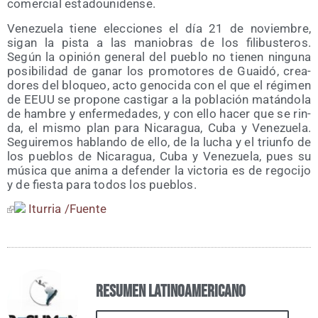
comer­cial estadounidense.
Vene­zue­la tie­ne elec­cio­nes el día 21 de noviem­bre,
sigan la pis­ta a las manio­bras de los fili­bus­te­ros.
Según la opi­nión gene­ral del pue­blo no tie­nen nin­gu­na
posi­bi­li­dad de ganar los pro­mo­to­res de Guai­dó, crea­
do­res del blo­queo, acto geno­ci­da con el que el régi­men
de EEUU se pro­po­ne cas­ti­gar a la pobla­ción matán­do­la
de ham­bre y enfer­me­da­des, y con ello hacer que se rin­
da, el mis­mo plan para Nica­ra­gua, Cuba y Vene­zue­la.
Segui­re­mos hablan­do de ello, de la lucha y el triun­fo de
los pue­blos de Nica­ra­gua, Cuba y Vene­zue­la, pues su
músi­ca que ani­ma a defen­der la vic­to­ria es de rego­ci­jo
y de fies­ta para todos los pueblos.
Itu­rria /​Fuen­te
Resumen Latinoamericano