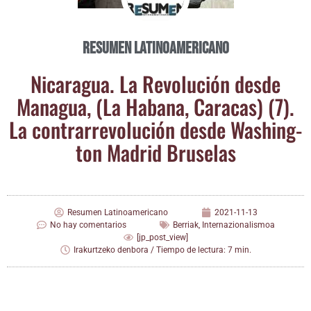
Resumen Latinoamericano
Nica­ra­gua. La Revo­lu­ción des­de
Mana­gua, (La Haba­na, Cara­cas) (7).
La con­tra­rre­vo­lu­ción des­de Washing­
ton Madrid Bruselas
Resumen Latinoamericano
2021-11-13
No hay comentarios
Berriak
,
Internazionalismoa
[jp_post_view]
Irakurtzeko denbora / Tiempo de lectura: 7 min.