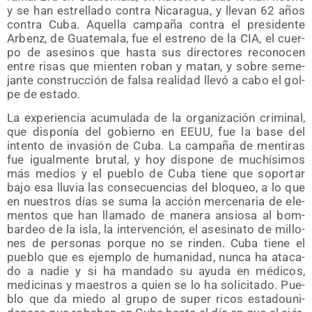
y se han estre­lla­do con­tra Nica­ra­gua, y lle­van 62 años
con­tra Cuba. Aque­lla cam­pa­ña con­tra el pre­si­den­te
Arbenz, de Gua­te­ma­la, fue el estreno de la CIA, el cuer­
po de ase­si­nos que has­ta sus direc­to­res reco­no­cen
entre risas que mien­ten roban y matan, y sobre seme­
jan­te cons­truc­ción de fal­sa reali­dad lle­vó a cabo el gol­
pe de estado.
La expe­rien­cia acu­mu­la­da de la orga­ni­za­ción cri­mi­nal,
que dis­po­nía del gobierno en EEUU, fue la base del
inten­to de inva­sión de Cuba. La cam­pa­ña de men­ti­ras
fue igual­men­te bru­tal, y hoy dis­po­ne de muchí­si­mos
más medios y el pue­blo de Cuba tie­ne que sopor­tar
bajo esa llu­via las con­se­cuen­cias del blo­queo, a lo que
en nues­tros días se suma la acción mer­ce­na­ria de ele­
men­tos que han lla­ma­do de mane­ra ansio­sa al bom­
bar­deo de la isla, la inter­ven­ción, el ase­si­na­to de millo­
nes de per­so­nas por­que no se rin­den. Cuba tie­ne el
pue­blo que es ejem­plo de huma­ni­dad, nun­ca ha ata­ca­
do a nadie y si ha man­da­do su ayu­da en médi­cos,
medi­ci­nas y maes­tros a quien se lo ha soli­ci­ta­do. Pue­
blo que da mie­do al gru­po de super ricos esta­dou­ni­