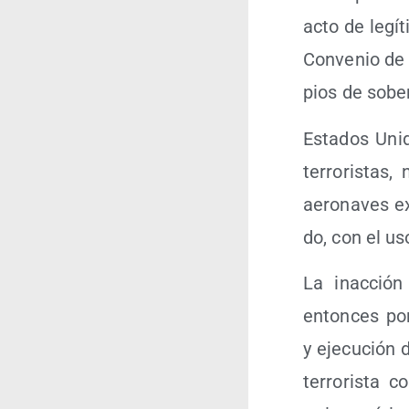
acto de legí­
Con­ve­nio de 
pios de sobe­
Esta­dos Uni­
terro­ris­tas, 
aero­na­ves e
do, con el us
La inac­ción 
enton­ces por
y eje­cu­ción d
terro­ris­ta 