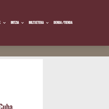
k
Iritzia
Boltxe­te­ka
Den­da /​Tien­da
«Cuba