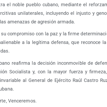
­tra el noble pue­blo cubano, median­te el refor­za­
i­ti­vas uni­la­te­ra­les, inclu­yen­do el injus­to y gen
 y las ame­na­zas de agre­sión armada.
a su com­pro­mi­so con la paz y la fir­me deter­mi­na­c
alie­na­ble a la legí­ti­ma defen­sa, que reco­no­ce l
idas.
bano reafir­ma la deci­sión incon­mo­vi­ble de defen
ción Socia­lis­ta y, con la mayor fuer­za y fir­me­za,
e inva­ria­ble al Gene­ral de Ejér­ci­to Raúl Cas­tro R
cubana.
r­te, Venceremos.