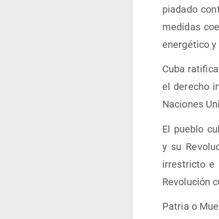
pia­da­do con
medi­das coer­c
ener­gé­ti­co
Cuba rati­fi­c
el dere­cho in
Nacio­nes Un
El pue­blo cu
y su Revo­lu­
irres­tric­to 
Revo­lu­ción 
Patria o Mue