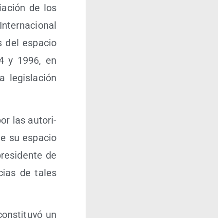
ia­ción de los
ter­na­cio­nal
s del espa­cio
94 y 1996, en
a legis­la­ción
or las auto­ri­
 de su espa­cio
re­si­den­te de
­cias de tales
ns­ti­tu­yó un