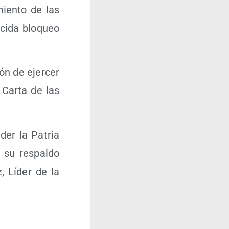
mien­to de las
o­ci­da blo­queo
ión de ejer­cer
a Car­ta de las
­der la Patria
 su res­pal­do
uz, Líder de la