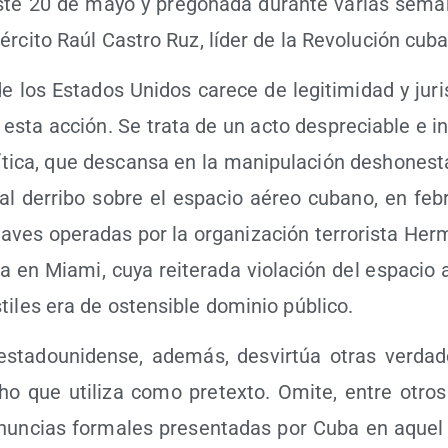
ste 20 de mayo y pre­go­na­da duran­te varias sema­
ér­ci­to Raúl Cas­tro Ruz, líder de la Revo­lu­ción cub
 los Esta­dos Uni­dos care­ce de legi­ti­mi­dad y juri
o esta acción. Se tra­ta de un acto des­pre­cia­ble e i
í­ti­ca, que des­can­sa en la mani­pu­la­ción des­ho­nes­t
 al derri­bo sobre el espa­cio aéreo cubano, en feb
­ves ope­ra­das por la orga­ni­za­ción terro­ris­ta Her
­da en Mia­mi, cuya reite­ra­da vio­la­ción del espa­c
ti­les era de osten­si­ble domi­nio público.
ta­dou­ni­den­se, ade­más, des­vir­túa otras ver­da­de
o que uti­li­za como pre­tex­to. Omi­te, entre otros 
enun­cias for­ma­les pre­sen­ta­das por Cuba en aquel