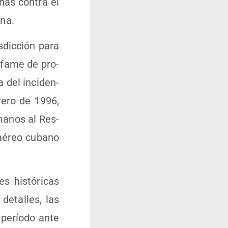
nas con­tra el
ana.
s­dic­ción para
nfa­me de pro­
a del inci­den­
re­ro de 1996,
­ma­nos al Res­
io aéreo cubano
s his­tó­ri­cas
deta­lles, las
 perío­do ante