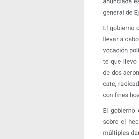
anun­cia­da e
gene­ral de Ej
El gobierno de
lle­var a cab
vo­ca­ción pol
te que lle­vó
de dos aero­na
ca­te, radi­ca
con fines hos­
El gobierno es
sobre el hech
múl­ti­ples d