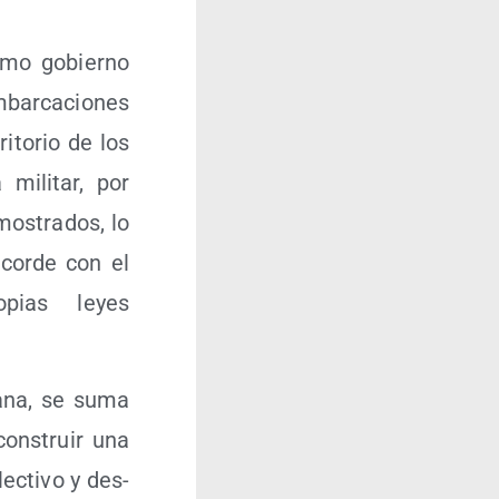
s­mo gobierno
bar­ca­cio­nes
i­to­rio de los
 mili­tar, por
mos­tra­dos, lo
 acor­de con el
o­pias leyes
ba­na, se suma
cons­truir una
lec­ti­vo y des­