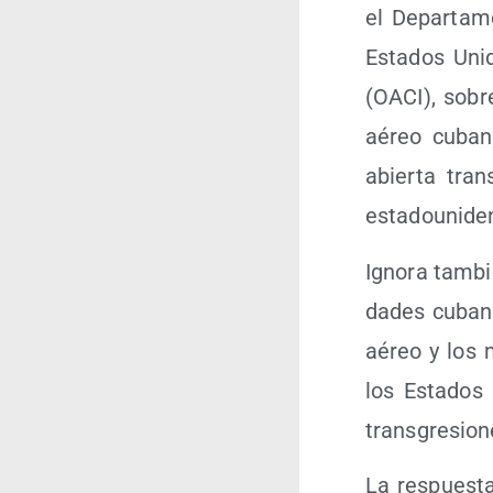
el Depar­ta­m
Esta­dos Uni­
(OACI), sobre
aéreo cubano
abier­ta trans
estadounide
Igno­ra tam­bi
da­des cuba­na
aéreo y los me
los Esta­dos 
transgresion
La res­pues­t