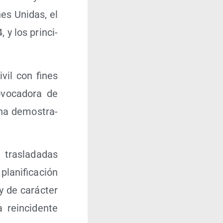
es Uni­das, el
 y los prin­ci­
ivil con fines
o­vo­ca­do­ra de
 ha demos­tra­
tras­la­da­das
­ni­fi­ca­ción
s y de carác­ter
rein­ci­den­te