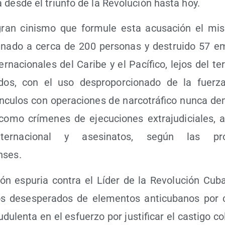
ca des­de el triun­fo de la Revo­lu­ción has­ta hoy.
gran cinis­mo que for­mu­le esta acu­sa­ción el mi
­na­do a cer­ca de 200 per­so­nas y des­trui­do 57 em
­na­cio­na­les del Cari­be y el Pací­fi­co, lejos del terr
dos, con el uso des­pro­por­cio­na­do de la fuer­za
cu­los con ope­ra­cio­nes de nar­co­trá­fi­co nun­ca de
 como crí­me­nes de eje­cu­cio­nes extra­ju­di­cia­les,
ter­na­cio­nal y ase­si­na­tos, según las pr
nses.
ión espu­ria con­tra el Líder de la Revo­lu­ción Cu
os deses­pe­ra­dos de ele­men­tos anti­cu­ba­nos por 
u­du­len­ta en el esfuer­zo por jus­ti­fi­car el cas­ti­go co