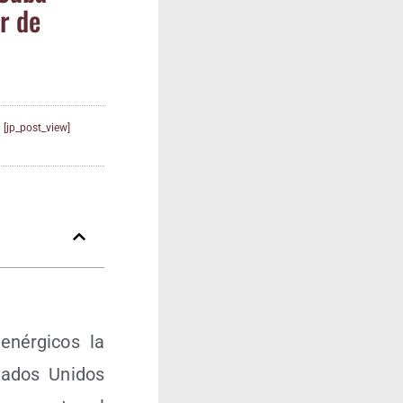
er de
[jp_post_view]
enér­gi­cos la
ta­dos Uni­dos