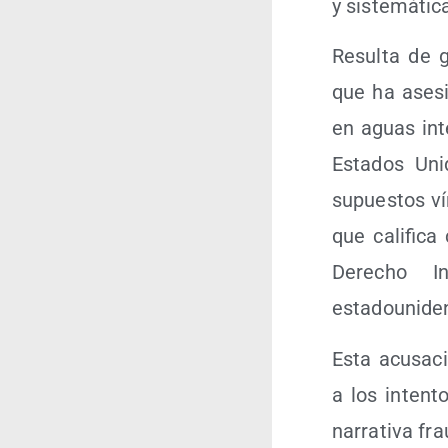
y sis­te­má­ti­
Resul­ta de 
que ha ase­si
en aguas inter
Esta­dos Uni­
supues­tos vín
que cali­fi­ca
Dere­cho In
estadounide
Esta acu­sa­c
a los inten­t
narra­ti­va fra