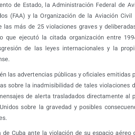
en­to de Esta­do, la Admi­nis­tra­ción Fede­ral de Av
dos (FAA) y la Orga­ni­za­ción de la Avia­ción Civil In
 las más de 25 vio­la­cio­nes gra­ves y deli­be­ra­da
 que eje­cu­tó la cita­da orga­ni­za­ción entre 19
­gre­sión de las leyes inter­na­cio­na­les y la pro­pi
nse.
én las adver­ten­cias públi­cas y ofi­cia­les emi­ti­das p
s sobre la inad­mi­si­bi­li­dad de tales vio­la­cio­nes
n­sa­jes de aler­ta tras­la­da­dos direc­ta­men­te al p
Uni­dos sobre la gra­ve­dad y posi­bles con­se­cuen
es.
a de Cuba ante la vio­la­ción de su espa­cio aéreo co