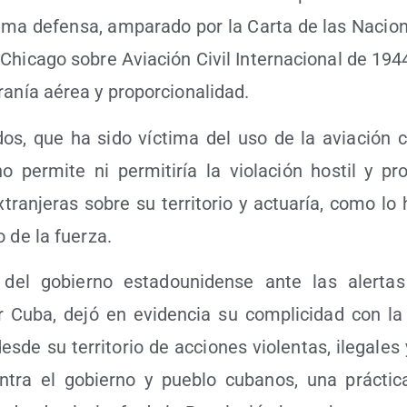
ti­ma defen­sa, ampa­ra­do por la Car­ta de las Nacio­n
Chica­go sobre Avia­ción Civil Inter­na­cio­nal de 1944,
ra­nía aérea y proporcionalidad.
dos, que ha sido víc­ti­ma del uso de la avia­ción c
no per­mi­te ni per­mi­ti­ría la vio­la­ción hos­til y pr
xtran­je­ras sobre su terri­to­rio y actua­ría, como lo
o de la fuerza.
del gobierno esta­dou­ni­den­se ante las aler­tas 
 Cuba, dejó en evi­den­cia su com­pli­ci­dad con la pla
es­de su terri­to­rio de accio­nes vio­len­tas, ile­ga­le
con­tra el gobierno y pue­blo cuba­nos, una prác­ti­ca 