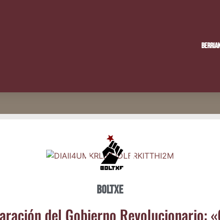
Berria
Boltxe
a­ra­ción del Gobierno Revo­lu­cio­na­rio: 