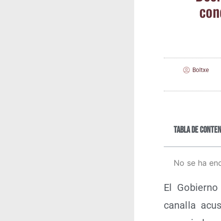
con­
Boltxe
Tabla de conten
No se ha en
El Gobierno R
cana­lla acu­