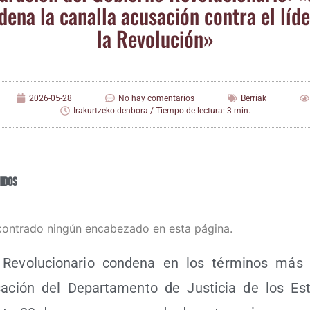
de­na la cana­lla acu­sa­ción con­tra el líd
la Revolución»
2026-05-28
No hay comentarios
Berriak
Irakurtzeko denbora / Tiempo de lectura: 3 min.
idos
contrado ningún encabezado en esta página.
evo­lu­cio­na­rio con­de­na en los tér­mi­nos más 
sa­ción del Depar­ta­men­to de Jus­ti­cia de los Es