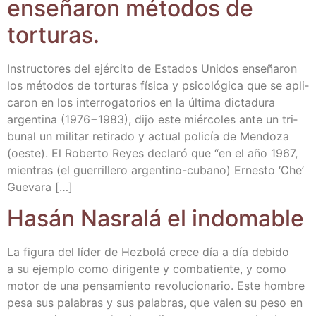
ense­ña­ron méto­dos de
torturas.
Ins­truc­to­res del ejér­ci­to de Esta­dos Uni­dos ense­ña­ron
los méto­dos de tor­tu­ras físi­ca y psi­co­ló­gi­ca que se apli­
ca­ron en los inte­rro­ga­to­rios en la últi­ma dic­ta­du­ra
argen­ti­na (1976−1983), dijo este miér­co­les ante un tri­
bu­nal un mili­tar reti­ra­do y actual poli­cía de Men­do­za
(oes­te). El Rober­to Reyes decla­ró que “en el año 1967,
mien­tras (el gue­rri­lle­ro arge­n­­tino-cubano) Ernes­to ‘Che’
Guevara […]
Hasán Nas­ra­lá el indomable
La figu­ra del líder de Hez­bo­lá cre­ce día a día debi­do
a su ejem­plo como diri­gen­te y com­ba­tien­te, y como
motor de una pen­sa­mien­to revo­lu­cio­na­rio. Este hom­bre
pesa sus pala­bras y sus pala­bras, que valen su peso en