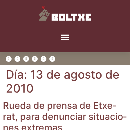
Día:
13 de agosto de
2010
Rue­da de pren­sa de Etxe­
rat, para denun­ciar situa­cio­
nes extremas