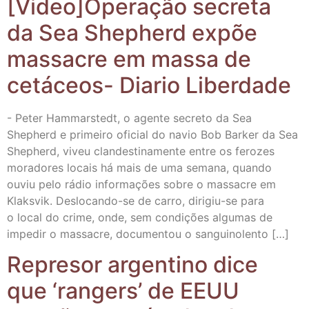
[Video]Operação secre­ta
da Sea Shepherd expõe
mas­sa­cre em mas­sa de
cetá­ceos- Dia­rio Liberdade
- Peter Ham­mars­tedt, o agen­te secre­to da Sea
Shepherd e pri­mei­ro ofi­cial do navio Bob Bar­ker da Sea
Shepherd, viveu clan­des­ti­na­men­te entre os fero­zes
mora­do­res locais há mais de uma sema­na, quan­do
ouviu pelo rádio infor­mações sobre o mas­sa­cre em
Klaks­vik. Des­­lo­­ca­n­­do-se de carro, diri­­giu-se para
o local do cri­me, onde, sem con­dições algu­mas de
impe­dir o mas­sa­cre, docu­men­tou o sanguinolento […]
Repre­sor argen­tino dice
que ‘ran­gers’ de EEUU