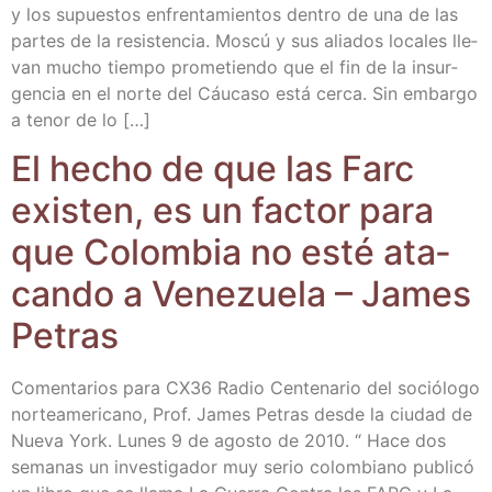
y los supues­tos enfren­ta­mien­tos den­tro de una de las
par­tes de la resis­ten­cia. Mos­cú y sus alia­dos loca­les lle­
van mucho tiem­po pro­me­tien­do que el fin de la insur­
gen­cia en el nor­te del Cáu­ca­so está cer­ca. Sin embar­go
a tenor de lo […]
El hecho de que las Farc
exis­ten, es un fac­tor para
que Colom­bia no esté ata­
can­do a Vene­zue­la – James
Petras
Comen­ta­rios para CX36 Radio Cen­te­na­rio del soció­lo­go
nor­te­ame­ri­cano, Prof. James Petras des­de la ciu­dad de
Nue­va York. Lunes 9 de agos­to de 2010. “ Hace dos
sema­nas un inves­ti­ga­dor muy serio colom­biano publi­có