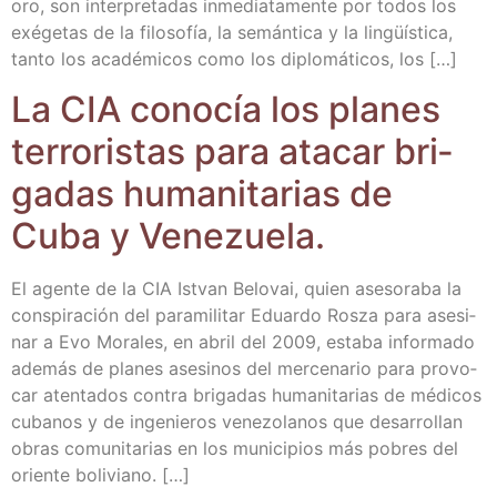
oro, son inter­pre­ta­das inme­dia­ta­men­te por todos los
exé­ge­tas de la filo­so­fía, la semán­ti­ca y la lin­güís­ti­ca,
tan­to los aca­dé­mi­cos como los diplo­má­ti­cos, los […]
La CIA cono­cía los pla­nes
terro­ris­tas para ata­car bri­
ga­das huma­ni­ta­rias de
Cuba y Venezuela.
El agen­te de la CIA Ist­van Belo­vai, quien ase­so­ra­ba la
cons­pi­ra­ción del para­mi­li­tar Eduar­do Ros­za para ase­si­
nar a Evo Mora­les, en abril del 2009, esta­ba infor­ma­do
ade­más de pla­nes ase­si­nos del mer­ce­na­rio para pro­vo­
car aten­ta­dos con­tra bri­ga­das huma­ni­ta­rias de médi­cos
cuba­nos y de inge­nie­ros vene­zo­la­nos que desa­rro­llan
obras comu­ni­ta­rias en los muni­ci­pios más pobres del
orien­te boliviano. […]