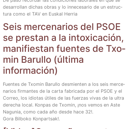
desa­rro­llan dichas obras y lo inne­ce­sa­rio de un estruc­
tu­ra como el TAV en Eus­kal Herria
Seis mer­ce­na­rios del PSOE
se pres­tan a la into­xi­ca­ción,
mani­fies­tan fuen­tes de Txo­
min Baru­llo (últi­ma
información)
Fuen­tes de Txo­min Baru­llo des­mien­ten a los seis mer­ce­
na­rios fir­man­tes de la car­ta fabri­ca­da por el PSOE y el
Correo, los idio­tas úti­les de las fuer­zas vivas de la ultra
dere­cha local. Kon­pas de Txo­min, ¡nos vemos en Aste
Nagu­nia, como cada año des­de hace 32!.
Gora Bil­bo­ko Konpartsak!.