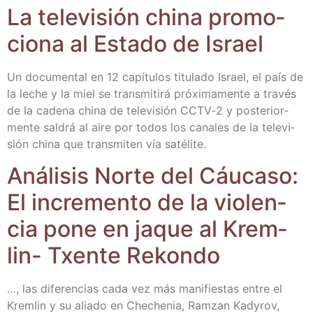
La tele­vi­sión chi­na pro­mo­
cio­na al Esta­do de Israel
Un docu­men­tal en 12 capí­tu­los titu­la­do Israel, el país de
la leche y la miel se trans­mi­ti­rá pró­xi­ma­men­te a tra­vés
de la cade­na chi­na de tele­vi­sión CCTV‑2 y pos­te­rior­
men­te sal­drá al aire por todos los cana­les de la tele­vi­
sión chi­na que trans­mi­ten vía satélite.
Aná­li­sis Nor­te del Cáu­ca­so:
El incre­men­to de la vio­len­
cia pone en jaque al Krem­
lin- Txen­te Rekondo
…, las dife­ren­cias cada vez más mani­fies­tas entre el
Krem­lin y su alia­do en Che­che­nia, Ram­zan Kady­rov,