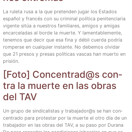
La rule­ta rusa a la que pre­ten­den jugar los Esta­dos
espa­ñol y fran­cés con su cri­mi­nal polí­ti­ca peni­ten­cia­ria
vigen­te sitúa a nues­tros fami­lia­res, ami­gos y ami­gas
encar­ce­la­das al bor­de la muer­te. Y lamen­ta­ble­men­te,
tene­mos que decir que esa fina y débil cuer­da podría
rom­per­se en cual­quier ins­tan­te. No debe­mos olvi­dar
que 21 pre­sos y pre­sas polí­ti­cas vas­cas han muer­to en
prisión.
[Foto] Concentrad@s con­
tra la muer­te en las obras
del TAV
Un gru­po de sin­di­ca­lis­tas y trabajador@s se han con­
cen­tra­do para pro­tes­tar por la muer­te el otro día de un
tra­ba­ja­dor en las obras del TAV, a su paso por Dura­na
De paso recor­dar las con­di­cio­nes labo­ra­les en que se