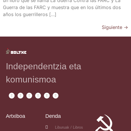
un libro que se lla­ma La Gue­rra Con­tra las FARC y La
Gue­rra de las FARC y mues­tra que en los últi­mos dos
años los guerrilleros […]
Siguiente
→
Independentzia eta
komunismoa
Artxiboa
Denda
Liburuak / Libros