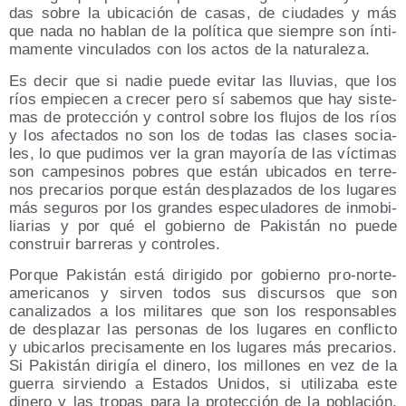
das sobre la ubi­ca­ción de casas, de ciu­da­des y más
que nada no hablan de la polí­ti­ca que siem­pre son ínti­
ma­men­te vin­cu­la­dos con los actos de la naturaleza.
Es decir que si nadie pue­de evi­tar las llu­vias, que los
ríos empie­cen a cre­cer pero sí sabe­mos que hay sis­te­
mas de pro­tec­ción y con­trol sobre los flu­jos de los ríos
y los afec­ta­dos no son los de todas las cla­ses socia­
les, lo que pudi­mos ver la gran mayo­ría de las víc­ti­mas
son cam­pe­si­nos pobres que están ubi­ca­dos en terre­
nos pre­ca­rios por­que están des­pla­za­dos de los luga­res
más segu­ros por los gran­des espe­cu­la­do­res de inmo­bi­
lia­rias y por qué el gobierno de Pakis­tán no pue­de
cons­truir barre­ras y controles.
Por­que Pakis­tán está diri­gi­do por gobierno pro-nor­te­
ame­ri­ca­nos y sir­ven todos sus dis­cur­sos que son
cana­li­za­dos a los mili­ta­res que son los res­pon­sa­bles
de des­pla­zar las per­so­nas de los luga­res en con­flic­to
y ubi­car­los pre­ci­sa­men­te en los luga­res más pre­ca­rios.
Si Pakis­tán diri­gía el dine­ro, los millo­nes en vez de la
gue­rra sir­vien­do a Esta­dos Uni­dos, si uti­li­za­ba este
dine­ro y las tro­pas para la pro­tec­ción de la pobla­ción,