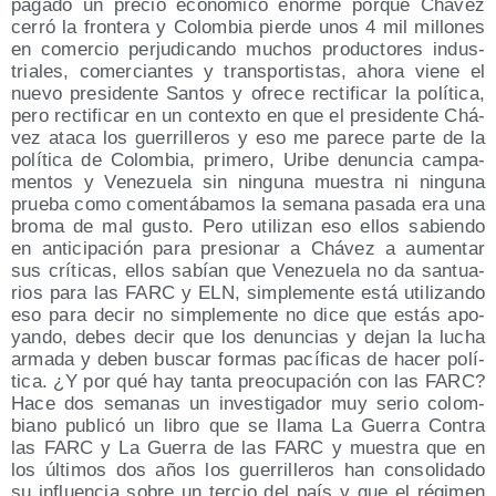
paga­do un pre­cio eco­nó­mi­co enor­me por­que Chá­vez
cerró la fron­te­ra y Colom­bia pier­de unos 4 mil millo­nes
en comer­cio per­ju­di­can­do muchos pro­duc­to­res indus­
tria­les, comer­cian­tes y trans­por­tis­tas, aho­ra vie­ne el
nue­vo pre­si­den­te San­tos y ofre­ce rec­ti­fi­car la polí­ti­ca,
pero rec­ti­fi­car en un con­tex­to en que el pre­si­den­te Chá­
vez ata­ca los gue­rri­lle­ros y eso me pare­ce par­te de la
polí­ti­ca de Colom­bia, pri­me­ro, Uri­be denun­cia cam­pa­
men­tos y Vene­zue­la sin nin­gu­na mues­tra ni nin­gu­na
prue­ba como comen­tá­ba­mos la sema­na pasa­da era una
bro­ma de mal gus­to. Pero uti­li­zan eso ellos sabien­do
en anti­ci­pa­ción para pre­sio­nar a Chá­vez a aumen­tar
sus crí­ti­cas, ellos sabían que Vene­zue­la no da san­tua­
rios para las FARC y ELN, sim­ple­men­te está uti­li­zan­do
eso para decir no sim­ple­men­te no dice que estás apo­
yan­do, debes decir que los denun­cias y dejan la lucha
arma­da y deben bus­car for­mas pací­fi­cas de hacer polí­
ti­ca. ¿Y por qué hay tan­ta preo­cu­pa­ción con las FARC?
Hace dos sema­nas un inves­ti­ga­dor muy serio colom­
biano publi­có un libro que se lla­ma La Gue­rra Con­tra
las FARC y La Gue­rra de las FARC y mues­tra que en
los últi­mos dos años los gue­rri­lle­ros han con­so­li­da­do
su influen­cia sobre un ter­cio del país y que el régi­men