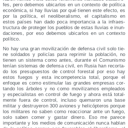
fes, pero debe­mos ubi­car­los en un con­tex­to de polí­ti­ca
eco­nó­mi­ca, si hay llu­vias por qué tie­nen este efec­to, es
por la polí­ti­ca, el neo­li­be­ra­lis­mo, el capi­ta­lis­mo en
estos paí­ses han dado poca impor­tan­cia a la infra­es­
truc­tu­ra de pro­te­ger los pue­blos de estas llu­vias e inun­
da­cio­nes, por eso debe­mos ubi­car­los en un con­tex­to
político.
No hay una gran movi­li­za­ción de defen­sa civil solo tie­
ne sol­da­dos y poli­cías para repri­mir la pobla­ción, no
tie­nen un sis­te­ma como antes, duran­te el Comu­nis­mo
tenían sis­te­mas de defen­sa civil, en Rusia han recor­ta­
do los pre­su­pues­tos de con­trol fores­tal por eso hay
estos fue­gos y esta incom­pe­ten­cia total, por­que el
enfo­que es como esti­mu­lar las gran­des empre­sas cor­
tan­do los árbo­les y no como movi­li­za­mos emplea­dos
y espe­cia­lis­tas en con­trol de fue­go y aho­ra está total­
men­te fue­ra de con­trol, inclu­so que­ma­ron una base
mili­tar y des­tru­ye­ron 300 avio­nes y heli­cóp­te­ros por­que
los mili­ta­res no saben como reac­cio­nar ante un fue­go,
solo saben comer y gas­tar dine­ro. Eso me pare­ce
impor­tan­te y los medios de comu­ni­ca­ción nun­ca hablan