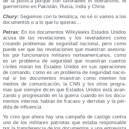
de la polí­ti­ca por­que son favo­ra­bles el libe­ra­lis­mo, el
gue­rre­ris­mo en Pakis­tán, Rusia, India y China
Chury:
Segui­mos con la temá­ti­ca, no sé si vamos a los
docu­men­tos o a lo que tu quieras…
Petras:
En los docu­men­tos Wilky­leeks Esta­dos Uni­dos
acu­sa de las reve­la­cio­nes y los reve­la­do­res como
crean­do pro­ble­mas de segu­ri­dad nacio­nal, pero como
pue­de ser que las reve­la­cio­nes que mues­tran ase­si­na­
tos por fun­cio­na­rios mili­ta­res nor­te­ame­ri­ca­nos, como
es un pro­ble­ma de segu­ri­dad que mues­tran cuan­tos
civi­les matan los Esta­dos Uni­dos en sus ope­ra­cio­nes
de coman­do, como es un pro­ble­ma de segu­ri­dad nacio­
nal si los docu­men­tos mues­tran como mien­ten los
medios de comu­ni­ca­ción, la CNN y los otros pro­gra­
mas que siem­pre dicen que Esta­dos Uni­dos está avan­
zan­do y pro­gre­san­do en la gue­rra cuan­do en los docu­
men­tos inter­nos hablan de fra­ca­so y derro­tas y la pér­
di­da de influencia
Yo creo que aho­ra hay una cam­pa­ña de cas­ti­go con­tra
uno de los mili­ta­res patrio­tas que esta­ba res­pon­sa­ble
por la trans­fe­ren­cia de los docu­men­tos y una entre­vis­ta