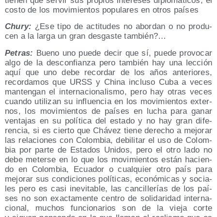
tie­nen que ser­vir sus pro­pios intere­ses diplo­má­ti­cos, el
cos­to de los movi­mien­tos popu­la­res en otros países
Chury:
¿Ese tipo de acti­tu­des no abor­dan o no pro­du­
cen a la lar­ga un gran des­gas­te también?…
Petras:
Bueno uno pue­de decir que sí, pue­de pro­vo­car
algo de la des­con­fian­za pero tam­bién hay una lec­ción
aquí que uno debe recor­dar de los años ante­rio­res,
recor­da­mos que URSS y Chi­na inclu­so Cuba a veces
man­ten­gan el inter­na­cio­na­lis­mo, pero hay otras veces
cuan­do uti­li­zan su influen­cia en los movi­mien­tos exter­
nos, los movi­mien­tos de paí­ses en lucha para ganar
ven­ta­jas en su polí­ti­ca del esta­do y no hay gran dife­
ren­cia, si es cier­to que Chá­vez tie­ne dere­cho a mejo­rar
las rela­cio­nes con Colom­bia, debi­li­tar el uso de Colom­
bia por par­te de Esta­dos Uni­dos, pero el otro lado no
debe meter­se en lo que los movi­mien­tos están hacien­
do en Colom­bia, Ecua­dor o cual­quier otro país para
mejo­rar sus con­di­cio­nes polí­ti­cas, eco­nó­mi­cas y socia­
les pero es casi inevi­ta­ble, las can­ci­lle­rías de los paí­
ses no son exac­ta­men­te cen­tro de soli­da­ri­dad inter­na­
cio­nal, muchos fun­cio­na­rios son de la vie­ja cor­te