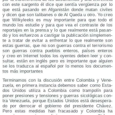
con este sar­gen­to él dice que sen­tía ver­güen­za por lo
que está pasan­do en Afga­nis­tán don­de matan civi­les
y dicen que son tali­ba­nes o de Al Qae­da u otro. Yo creo
que Wilky­leeks es muy impor­tan­te para que todo el
mun­do los estu­die y para que vea el con­tras­te de los
repor­ta­jes en la pren­sa y lo que real­men­te está pasan­
do y los esfuer­zos a cas­ti­gar la publi­ca­ción sim­ple­men­
te a tra­tar de evi­tar a enfren­tar lo que real­men­te son
estas gue­rras, que no son gue­rras con­tra el terro­ris­mo
son gue­rras con­tra pue­blos ente­ros, paí­ses ente­ros
y creo en Inter­net todos los oyen­tes deben leer y con­
sul­tar, están en inglés pero es impor­tan­te que alguien
se los tra­duz­ca al espa­ñol por lo menos los docu­men­
tos más importantes
Ter­mi­na­mos con la dis­cu­sión entre Colom­bia y Vene­
zue­la, en pri­me­ra ins­tan­cia debe­mos saber como Esta­
dos Uni­dos uti­li­za a Colom­bia como tram­po­lín para
poner pre­sio­nes y ten­sio­nes y gue­rras sico­ló­gi­cas con­
tra Vene­zue­la, por­que Esta­dos Uni­dos está deses­pe­ra­
do por derro­car el gobierno del pre­si­den­te Chá­vez.
Pero estas medi­das han fra­ca­sa­do y Colom­bia ha