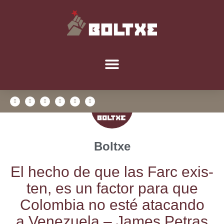
Boltxe
El hecho de que las Farc exis­
ten, es un fac­tor para que
Colom­bia no esté ata­can­do
a Vene­zue­la – James Petras