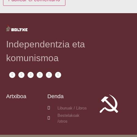
Independentzia eta
komunismoa
Artxiboa
Denda
Liburuak / Libros
Bestelakoak
/otros