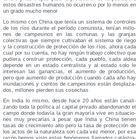
estos desas­tres huma­nos no ocu­rren o por lo menos en
un gra­do mucho menor
Lo mis­mo con Chi­na que tenía un sis­te­ma de con­tro­les
de los ríos duran­te el perío­do comu­nis­ta, tenían millo­
nes de cam­pe­si­nos en las comu­nas y las gran­jas
colec­ti­vas que siem­pre cul­ti­va­ban el sis­te­ma de rie­go
y la cons­truc­ción de pro­tec­ción de los ríos, aho­ra cada
cual por su cuen­ta, no hay nin­gún tra­ba­jo colec­ti­vo que
pudie­ra cons­truir pro­tec­ción, cada pue­blo, cada aldea
depen­de en un esta­do cen­tra­lis­ta y al esta­do solo le
intere­san las ganan­cias, el aumen­to de pro­duc­ción,
pero que aumen­to de pro­duc­ción cuan­do cada año hay
inun­da­cio­nes y cien­tos de cam­pe­si­nos están des­pla­za­
dos, millo­nes pier­den sus cosechas
En India lo mis­mo, des­de hace 20 años están cana­li­
zan­do toda la polí­ti­ca al capi­tal pri­va­do aban­do­nan­do el
cam­po don­de toda­vía la gran mayo­ría vive en situa­cio­
nes muy pre­ca­rias a pesar que India y Chi­na tie­nen
tasas de cre­ci­mien­to alto pero la tasa de pro­tec­ción de
los actos de la natu­ra­le­za son cada vez menor, por esa
razón hemos vis­to estos fenó­me­nos lla­ma­dos catás­tro­