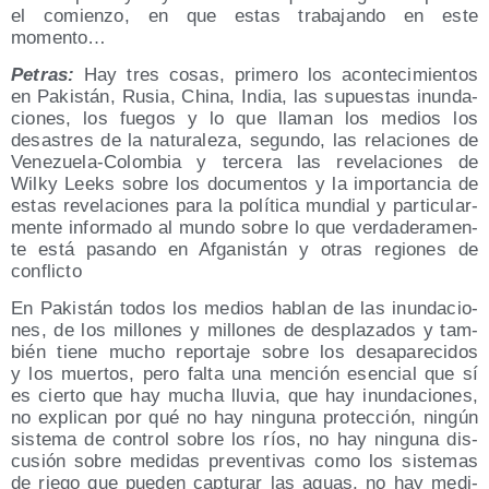
el comien­zo, en que estas tra­ba­jan­do en este
momento…
Petras:
Hay tres cosas, pri­me­ro los acon­te­ci­mien­tos
en Pakis­tán, Rusia, Chi­na, India, las supues­tas inun­da­
cio­nes, los fue­gos y lo que lla­man los medios los
desas­tres de la natu­ra­le­za, segun­do, las rela­cio­nes de
Vene­zue­la-Colom­bia y ter­ce­ra las reve­la­cio­nes de
Wilky Leeks sobre los docu­men­tos y la impor­tan­cia de
estas reve­la­cio­nes para la polí­ti­ca mun­dial y par­ti­cu­lar­
men­te infor­ma­do al mun­do sobre lo que ver­da­de­ra­men­
te está pasan­do en Afga­nis­tán y otras regio­nes de
conflicto
En Pakis­tán todos los medios hablan de las inun­da­cio­
nes, de los millo­nes y millo­nes de des­pla­za­dos y tam­
bién tie­ne mucho repor­ta­je sobre los des­apa­re­ci­dos
y los muer­tos, pero fal­ta una men­ción esen­cial que sí
es cier­to que hay mucha llu­via, que hay inun­da­cio­nes,
no expli­can por qué no hay nin­gu­na pro­tec­ción, nin­gún
sis­te­ma de con­trol sobre los ríos, no hay nin­gu­na dis­
cu­sión sobre medi­das pre­ven­ti­vas como los sis­te­mas
de rie­go que pue­den cap­tu­rar las aguas, no hay medi­