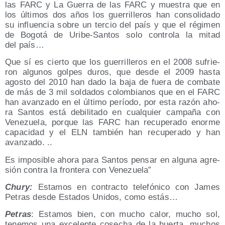
las FARC y La Gue­rra de las FARC y mues­tra que en
los últi­mos dos años los gue­rri­lle­ros han con­so­li­da­do
su influen­cia sobre un ter­cio del país y que el régi­men
de Bogo­tá de Uri­be-San­tos solo con­tro­la la mitad
del país…
Que sí es cier­to que los gue­rri­lle­ros en el 2008 sufrie­
ron algu­nos gol­pes duros, que des­de el 2009 has­ta
agos­to del 2010 han dado la baja de fue­ra de com­ba­te
de más de 3 mil sol­da­dos colom­bia­nos que en el FARC
han avan­za­do en el últi­mo perío­do, por esta razón aho­
ra San­tos está debi­li­ta­do en cual­quier cam­pa­ña con
Vene­zue­la, por­que las FARC han recu­pe­ra­do enor­me
capa­ci­dad y el ELN tam­bién han recu­pe­ra­do y han
avanzado. ..
Es impo­si­ble aho­ra para San­tos pen­sar en algu­na agre­
sión con­tra la fron­te­ra con Venezuela”
Chury:
Esta­mos en con­trac­to tele­fó­ni­co con James
Petras des­de Esta­dos Uni­dos, como estás…
Petras
: Esta­mos bien, con mucho calor, mucho sol,
tene­mos una exce­len­te cose­cha de la huer­ta, muchos