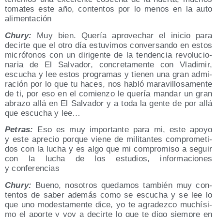
toma­tes este año, con­ten­tos por lo menos en la auto
alimentación
Chury:
Muy bien. Que­ría apro­ve­char el ini­cio para
decir­te que el otro día estu­vi­mos con­ver­san­do en estos
micró­fo­nos con un diri­gen­te de la ten­den­cia revo­lu­cio­
na­ria de El Sal­va­dor, con­cre­ta­men­te con Vla­di­mir,
escu­cha y lee estos pro­gra­mas y tie­nen una gran admi­
ra­ción por lo que tu haces, nos habló mara­vi­llo­sa­men­te
de ti, por eso en el comien­zo le que­ría man­dar un gran
abra­zo allá en El Sal­va­dor y a toda la gen­te de por allá
que escu­cha y lee…
Petras:
Eso es muy impor­tan­te para mi, este apo­yo
y este apre­cio por­que vie­ne de mili­tan­tes com­pro­me­ti­
dos con la lucha y es algo que mi com­pro­mi­so a seguir
con la lucha de los estu­dios, infor­ma­cio­nes
y conferencias
Chury:
Bueno, noso­tros que­da­mos tam­bién muy con­
ten­tos de saber ade­más como se escu­cha y se lee lo
que uno modes­ta­men­te dice, yo te agra­dez­co muchí­si­
mo el apor­te y voy a decir­te lo que te digo siem­pre en