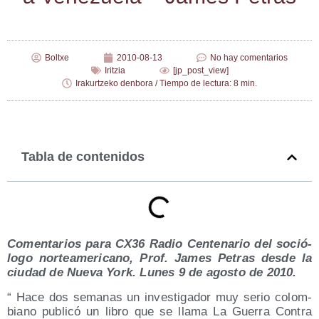
Boltxe
2010-08-13
No hay comentarios
Iritzia
[jp_post_view]
Irakurtzeko denbora / Tiempo de lectura: 8 min.
Tabla de contenidos
Comen­ta­rios para CX36 Radio Cen­te­na­rio del soció­
lo­go nor­te­ame­ri­cano, Prof. James Petras des­de la
ciu­dad de Nue­va York. Lunes 9 de agos­to de 2010.
“ Hace dos sema­nas un inves­ti­ga­dor muy serio colom­
biano publi­có un libro que se lla­ma La Gue­rra Con­tra