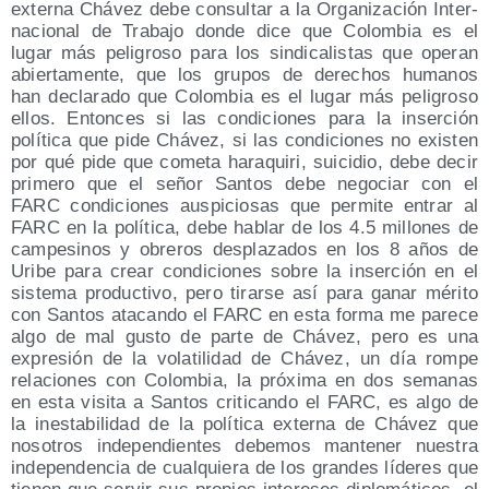
exter­na Chá­vez debe con­sul­tar a la Orga­ni­za­ción Inter­
na­cio­nal de Tra­ba­jo don­de dice que Colom­bia es el
lugar más peli­gro­so para los sin­di­ca­lis­tas que ope­ran
abier­ta­men­te, que los gru­pos de dere­chos huma­nos
han decla­ra­do que Colom­bia es el lugar más peli­gro­so
ellos. Enton­ces si las con­di­cio­nes para la inser­ción
polí­ti­ca que pide Chá­vez, si las con­di­cio­nes no exis­ten
por qué pide que come­ta hara­qui­ri, sui­ci­dio, debe decir
pri­me­ro que el señor San­tos debe nego­ciar con el
FARC con­di­cio­nes aus­pi­cio­sas que per­mi­te entrar al
FARC en la polí­ti­ca, debe hablar de los 4.5 millo­nes de
cam­pe­si­nos y obre­ros des­pla­za­dos en los 8 años de
Uri­be para crear con­di­cio­nes sobre la inser­ción en el
sis­te­ma pro­duc­ti­vo, pero tirar­se así para ganar méri­to
con San­tos ata­can­do el FARC en esta for­ma me pare­ce
algo de mal gus­to de par­te de Chá­vez, pero es una
expre­sión de la vola­ti­li­dad de Chá­vez, un día rom­pe
rela­cio­nes con Colom­bia, la pró­xi­ma en dos sema­nas
en esta visi­ta a San­tos cri­ti­can­do el FARC, es algo de
la ines­ta­bi­li­dad de la polí­ti­ca exter­na de Chá­vez que
noso­tros inde­pen­dien­tes debe­mos man­te­ner nues­tra
inde­pen­den­cia de cual­quie­ra de los gran­des líde­res que