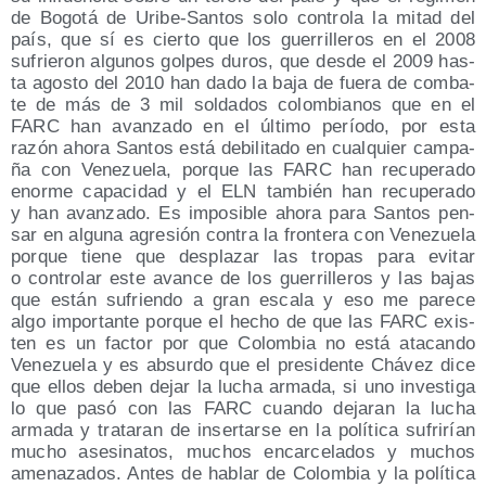
de Bogo­tá de Uri­be-San­tos solo con­tro­la la mitad del
país, que sí es cier­to que los gue­rri­lle­ros en el 2008
sufrie­ron algu­nos gol­pes duros, que des­de el 2009 has­
ta agos­to del 2010 han dado la baja de fue­ra de com­ba­
te de más de 3 mil sol­da­dos colom­bia­nos que en el
FARC han avan­za­do en el últi­mo perío­do, por esta
razón aho­ra San­tos está debi­li­ta­do en cual­quier cam­pa­
ña con Vene­zue­la, por­que las FARC han recu­pe­ra­do
enor­me capa­ci­dad y el ELN tam­bién han recu­pe­ra­do
y han avan­za­do. Es impo­si­ble aho­ra para San­tos pen­
sar en algu­na agre­sión con­tra la fron­te­ra con Vene­zue­la
por­que tie­ne que des­pla­zar las tro­pas para evi­tar
o con­tro­lar este avan­ce de los gue­rri­lle­ros y las bajas
que están sufrien­do a gran esca­la y eso me pare­ce
algo impor­tan­te por­que el hecho de que las FARC exis­
ten es un fac­tor por que Colom­bia no está ata­can­do
Vene­zue­la y es absur­do que el pre­si­den­te Chá­vez dice
que ellos deben dejar la lucha arma­da, si uno inves­ti­ga
lo que pasó con las FARC cuan­do deja­ran la lucha
arma­da y tra­ta­ran de inser­tar­se en la polí­ti­ca sufri­rían
mucho ase­si­na­tos, muchos encar­ce­la­dos y muchos
ame­na­za­dos. Antes de hablar de Colom­bia y la polí­ti­ca