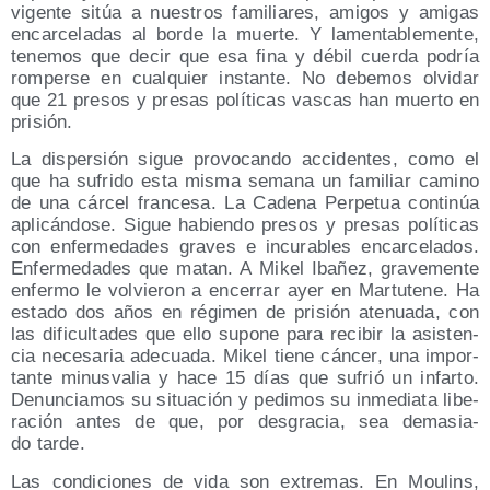
vigen­te sitúa a nues­tros fami­lia­res, ami­gos y ami­gas
encar­ce­la­das al bor­de la muer­te. Y lamen­ta­ble­men­te,
tene­mos que decir que esa fina y débil cuer­da podría
rom­per­se en cual­quier ins­tan­te. No debe­mos olvi­dar
que 21 pre­sos y pre­sas polí­ti­cas vas­cas han muer­to en
prisión.
La dis­per­sión sigue pro­vo­can­do acci­den­tes, como el
que ha sufri­do esta mis­ma sema­na un fami­liar camino
de una cár­cel fran­ce­sa. La Cade­na Per­pe­tua con­ti­núa
apli­cán­do­se. Sigue habien­do pre­sos y pre­sas polí­ti­cas
con enfer­me­da­des gra­ves e incu­ra­bles encar­ce­la­dos.
Enfer­me­da­des que matan. A Mikel Iba­ñez, gra­ve­men­te
enfer­mo le vol­vie­ron a ence­rrar ayer en Mar­tu­te­ne. Ha
esta­do dos años en régi­men de pri­sión ate­nua­da, con
las difi­cul­ta­des que ello supo­ne para reci­bir la asis­ten­
cia nece­sa­ria ade­cua­da. Mikel tie­ne cán­cer, una impor­
tan­te minus­va­lia y hace 15 días que sufrió un infar­to.
Denun­cia­mos su situa­ción y pedi­mos su inme­dia­ta libe­
ra­ción antes de que, por des­gra­cia, sea dema­sia­
do tarde.
Las con­di­cio­nes de vida son extre­mas. En Mou­lins,