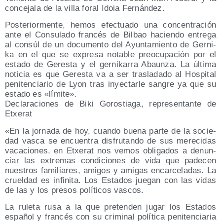
con­ce­ja­la de la villa foral Idoia Fernández.
Pos­te­rior­men­te, hemos efec­tua­do una con­cen­tra­ción
ante el Con­su­la­do fran­cés de Bil­bao hacien­do entre­ga
al con­súl de un docu­men­to del Ayun­ta­mien­to de Ger­ni­
ka en el que se expre­sa nota­ble preo­cu­pa­ción por el
esta­do de Geres­ta y el ger­ni­ka­rra Abaun­za. La últi­ma
noti­cia es que Geres­ta va a ser tras­la­da­do al Hos­pi­tal
peni­ten­cia­rio de Lyon tras inyec­tar­le san­gre ya que su
esta­do es «lími­te».
Decla­ra­cio­nes de Biki Goros­tia­ga, repre­sen­tan­te de
Etxerat
«En la jor­na­da de hoy, cuan­do bue­na par­te de la socie­
dad vas­ca se encuen­tra dis­fru­tan­do de sus mere­ci­das
vaca­cio­nes, en Etxe­rat nos vemos obli­ga­dos a denun­
ciar las extre­mas con­di­cio­nes de vida que pade­cen
nues­tros fami­lia­res, ami­gos y ami­gas encar­ce­la­das. La
cruel­dad es infi­ni­ta. Los Esta­dos jue­gan con las vidas
de las y los pre­sos polí­ti­cos vascos.
La rule­ta rusa a la que pre­ten­den jugar los Esta­dos
espa­ñol y fran­cés con su cri­mi­nal polí­ti­ca peni­ten­cia­ria