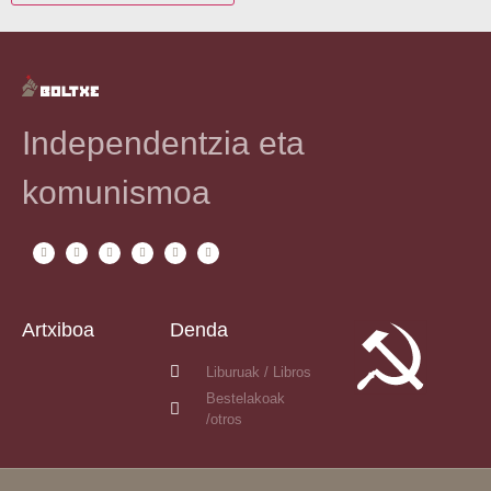
Independentzia eta
komunismoa
Artxiboa
Denda
Liburuak / Libros
Bestelakoak
/otros