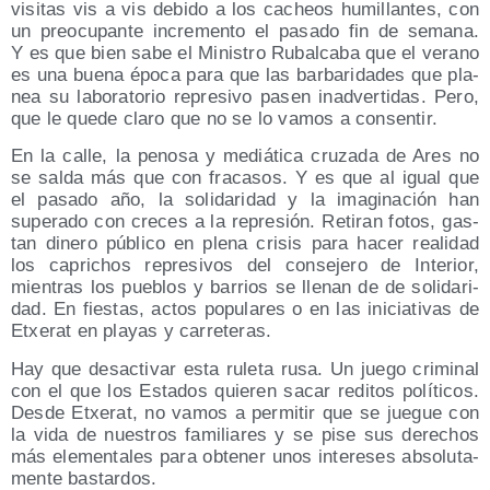
visi­tas vis a vis debi­do a los cacheos humi­llan­tes, con
un preo­cu­pan­te incre­men­to el pasa­do fin de sema­na.
Y es que bien sabe el Minis­tro Rubal­ca­ba que el verano
es una bue­na épo­ca para que las bar­ba­ri­da­des que pla­
nea su labo­ra­to­rio repre­si­vo pasen inad­ver­ti­das. Pero,
que le que­de cla­ro que no se lo vamos a consentir.
En la calle, la peno­sa y mediá­ti­ca cru­za­da de Ares no
se sal­da más que con fra­ca­sos. Y es que al igual que
el pasa­do año, la soli­da­ri­dad y la ima­gi­na­ción han
supe­ra­do con cre­ces a la repre­sión. Reti­ran fotos, gas­
tan dine­ro públi­co en ple­na cri­sis para hacer reali­dad
los capri­chos repre­si­vos del con­se­je­ro de Inte­rior,
mien­tras los pue­blos y barrios se lle­nan de de soli­da­ri­
dad. En fies­tas, actos popu­la­res o en las ini­cia­ti­vas de
Etxe­rat en pla­yas y carreteras.
Hay que des­ac­ti­var esta rule­ta rusa. Un jue­go cri­mi­nal
con el que los Esta­dos quie­ren sacar redi­tos polí­ti­cos.
Des­de Etxe­rat, no vamos a per­mi­tir que se jue­gue con
la vida de nues­tros fami­lia­res y se pise sus dere­chos
más ele­men­ta­les para obte­ner unos intere­ses abso­lu­ta­
men­te bastardos.