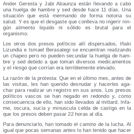
Ander Geres­ta y Jabi Abaun­za están lle­van­do a cabo
una huel­ga de ham­bre y sed des­de hace 11 días. Una
situa­ción que está mer­man­do de for­ma noto­ria su
salud. Y es que el des­gas­te que con­lle­va no inge­rir nin­
gún ali­men­to liqui­do ni sóli­do es bru­tal para el
organismo.
Los otros dos pre­sos polí­ti­cos allí dis­per­sa­dos, Iña­ki
Lizun­dia e Ismael Bera­sa­te­gi se encuen­tran rea­li­zan­do
un cha­peo pero no pue­den secun­dar la huel­ga de ham­
bre y sed debi­do a que toman diver­sos medi­ca­men­tos
y el ries­go que corrían era terri­ble­men­te elevado.
La razón de la pro­tes­ta: Que en el últi­mo mes, antes de
las visi­tas, les han que­ri­do des­nu­dar y hacer­les aga­
char para rea­li­zar un regis­tro en sus anos. Los pre­sos
polí­ti­cos vas­cos se han nega­do en redon­do y, como
con­se­cuen­cia de ello, han sido lle­va­dos al mit­tard. Infa­
me, oscu­ra, sucia y minus­cu­la cel­da de cas­ti­go en la
que los pre­sos deben pasar 22 horas al día.
Para denun­ciar­lo, han toma­do el camino de la lucha. Al
igual que pocas sema­nas antes lo han teni­do que hacer