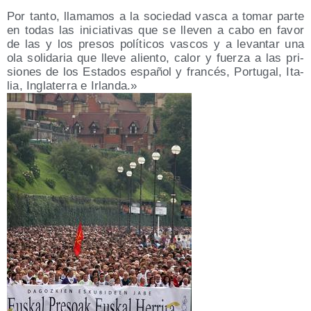
Por tan­to, lla­ma­mos a la socie­dad vas­ca a tomar par­te
en todas las ini­cia­ti­vas que se lle­ven a cabo en favor
de las y los pre­sos polí­ti­cos vas­cos y a levan­tar una
ola soli­da­ria que lle­ve alien­to, calor y fuer­za a las pri­
sio­nes de los Esta­dos espa­ñol y fran­cés, Por­tu­gal, Ita­
lia, Ingla­te­rra e Irlanda.»