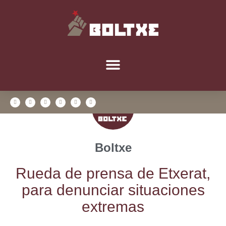
Boltxe
Rue­da de pren­sa de Etxe­rat,
para denun­ciar situa­cio­nes
extremas