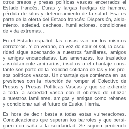
otros pre­sos y pre­sas polí­ti­cas vas­cas ence­rra­dos el
Esta­do fran­cés. Duras y lar­gas huel­gas de ham­bre,
pér­di­da de kilos y dete­rio­ra­mien­to de la salud. Esa es
par­te de la ofer­ta del Esta­do fran­cés: Dis­per­sión, ais­la­
mien­to, sole­dad, cacheos, humi­lla­cio­nes, con­di­cio­nes
de vida extremas…
En el Esta­do espa­ñol, las cosas van por los mis­mos
derro­te­ros. Y en verano, en vez de salir el sol, la oscu­
ri­dad sigue ace­chan­do a nues­tros fami­lia­res, ami­gos
y ami­gas encar­ce­la­das. Las ame­na­zas, los tras­la­dos
abso­lu­ta­men­te arbi­tra­rios, insul­tos o el chan­ta­je cons­
tan­te son par­te de la reali­dad coti­da­na de las y los pre­
sos polí­ti­cos vas­cos. Un chan­ta­je que comien­za en las
pre­sio­nes con la inten­ción de rom­per al Colec­ti­vo de
Pre­sos y Pre­sas Polí­ti­cas Vas­cas y que se extien­de
a toda la socie­dad vas­ca con el obje­ti­vo de uti­li­zar
a nues­tros fami­lia­res, ami­gos y ami­gas como rehe­nes
y con­di­cio­nar así el futu­ro de Eus­kal Herria.
Es hora de decir bas­ta a todas estas vul­ne­ra­cio­nes.
Con­cul­ca­cio­nes que supe­ran los barro­tes y que per­si­
guen con saña a la soli­da­ri­dad. Se siguen per­dien­do