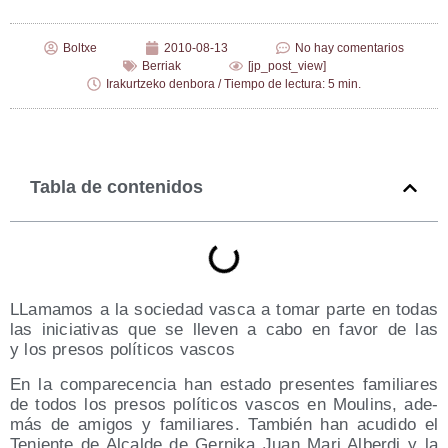
Boltxe
2010-08-13
No hay comentarios
Berriak
[jp_post_view]
Irakurtzeko denbora / Tiempo de lectura: 5 min.
Tabla de contenidos
LLa­ma­mos a la socie­dad vas­ca a tomar par­te en todas
las ini­cia­ti­vas que se lle­ven a cabo en favor de las
y los pre­sos polí­ti­cos vas­cos
En la com­pa­re­cen­cia han esta­do pre­sen­tes fami­lia­res
de todos los pre­sos polí­ti­cos vas­cos en Mou­lins, ade­
más de ami­gos y fami­lia­res. Tam­bién han acu­di­do el
Tenien­te de Alcal­de de Ger­ni­ka Juan Mari Alber­di y la