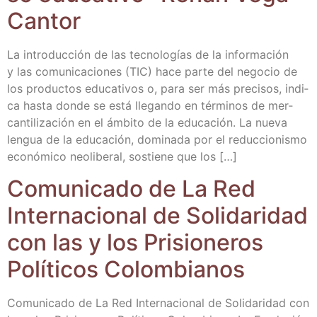
Cantor
La intro­duc­ción de las tec­no­lo­gías de la infor­ma­ción
y las comu­ni­ca­cio­nes (TIC) hace par­te del nego­cio de
los pro­duc­tos edu­ca­ti­vos o, para ser más pre­ci­sos, indi­
ca has­ta don­de se está lle­gan­do en tér­mi­nos de mer­
can­ti­li­za­ción en el ámbi­to de la edu­ca­ción. La nue­va
len­gua de la edu­ca­ción, domi­na­da por el reduc­cio­nis­mo
eco­nó­mi­co neo­li­be­ral, sos­tie­ne que los […]
Comu­ni­ca­do de La Red
Inter­na­cio­nal de Soli­da­ri­dad
con las y los Pri­sio­ne­ros
Polí­ti­cos Colombianos
Comu­ni­ca­do de La Red Inter­na­cio­nal de Soli­da­ri­dad con