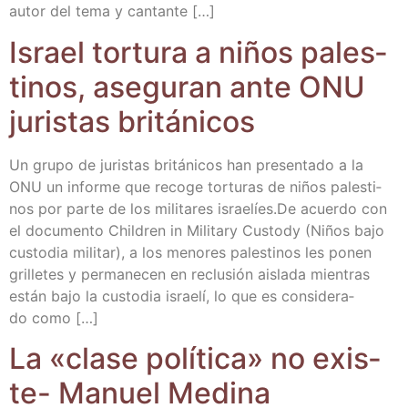
autor del tema y cantante […]
Israel tor­tu­ra a niños pales­
ti­nos, ase­gu­ran ante ONU
juris­tas británicos
Un gru­po de juris­tas bri­tá­ni­cos han pre­sen­ta­do a la
ONU un infor­me que reco­ge tor­tu­ras de niños pales­ti­
nos por par­te de los mili­ta­res israe­líes.De acuer­do con
el docu­men­to Chil­dren in Mili­tary Cus­tody (Niños bajo
cus­to­dia mili­tar), a los meno­res pales­ti­nos les ponen
gri­lle­tes y per­ma­ne­cen en reclu­sión ais­la­da mien­tras
están bajo la cus­to­dia israe­lí, lo que es con­si­de­ra­
do como […]
La «cla­se polí­ti­ca» no exis­
te- Manuel Medina