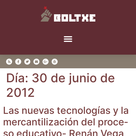
Día:
30 de junio de
2012
Las nue­vas tec­no­lo­gías y la
mer­can­ti­li­za­ción del pro­ce­
so edu­ca­ti­vo- Renán Vega