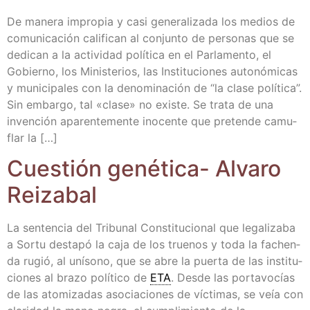
De mane­ra impro­pia y casi gene­ra­li­za­da los medios de
comu­ni­ca­ción cali­fi­can al con­jun­to de per­so­nas que se
dedi­can a la acti­vi­dad polí­ti­ca en el Par­la­men­to, el
Gobierno, los Minis­te­rios, las Ins­ti­tu­cio­nes auto­nó­mi­cas
y muni­ci­pa­les con la deno­mi­na­ción de “la cla­se polí­ti­ca”.
Sin embar­go, tal «cla­se» no exis­te. Se tra­ta de una
inven­ción apa­ren­te­men­te ino­cen­te que pre­ten­de camu­
flar la […]
Cues­tión gené­ti­ca- Alva­ro
Reizabal
La sen­ten­cia del Tri­bu­nal Cons­ti­tu­cio­nal que lega­li­za­ba
a Sor­tu des­ta­pó la caja de los true­nos y toda la fachen­
da rugió, al uní­sono, que se abre la puer­ta de las ins­ti­tu­
cio­nes al bra­zo polí­ti­co de
ETA
. Des­de las por­ta­vo­cías
de las ato­mi­za­das aso­cia­cio­nes de víc­ti­mas, se veía con