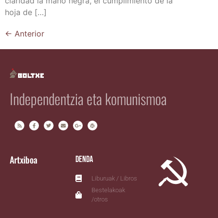
cla­ri­dad la mano negra, el cum­pli­mien­to de la
hoja de […]
←
Anterior
Independentzia eta komunismoa
Artxiboa
Denda
Liburuak / Libros
Bestelakoak
/otros