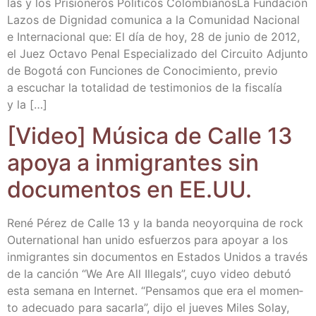
las y los Pri­sio­ne­ros Polí­ti­cos Colom­bia­nos­La Fun­da­ción
Lazos de Dig­ni­dad comu­ni­ca a la Comu­ni­dad Nacio­nal
e Inter­na­cio­nal que: El día de hoy, 28 de junio de 2012,
el Juez Octa­vo Penal Espe­cia­li­za­do del Cir­cui­to Adjun­to
de Bogo­tá con Fun­cio­nes de Cono­ci­mien­to, pre­vio
a escu­char la tota­li­dad de tes­ti­mo­nios de la fis­ca­lía
y la […]
[Video] Músi­ca de Calle 13
apo­ya a inmi­gran­tes sin
docu­men­tos en EE.UU.
René Pérez de Calle 13 y la ban­da neo­yor­qui­na de rock
Outer­na­tio­nal han uni­do esfuer­zos para apo­yar a los
inmi­gran­tes sin docu­men­tos en Esta­dos Uni­dos a tra­vés
de la can­ción “We Are All Ille­gals”, cuyo video debu­tó
esta sema­na en Inter­net. “Pen­sa­mos que era el momen­
to ade­cua­do para sacar­la”, dijo el jue­ves Miles Solay,