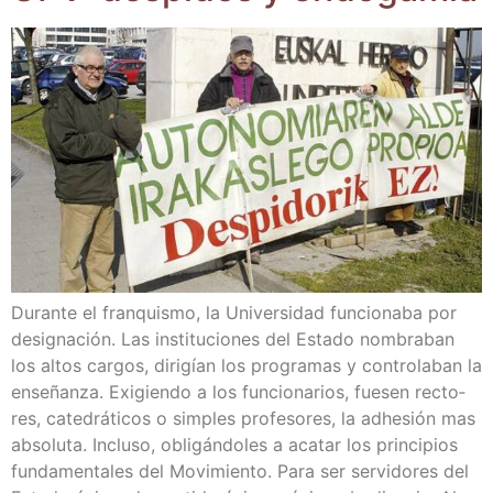
Duran­te el fran­quis­mo, la Uni­ver­si­dad fun­cio­na­ba por
desig­na­ción. Las ins­ti­tu­cio­nes del Esta­do nom­bra­ban
los altos car­gos, diri­gían los pro­gra­mas y con­tro­la­ban la
ense­ñan­za. Exi­gien­do a los fun­cio­na­rios, fue­sen rec­to­
res, cate­drá­ti­cos o sim­ples pro­fe­so­res, la adhe­sión mas
abso­lu­ta. Inclu­so, obli­gán­do­les a aca­tar los prin­ci­pios
fun­da­men­ta­les del Movi­mien­to. Para ser ser­vi­do­res del