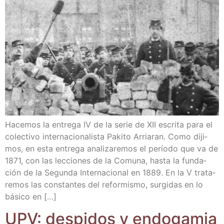
Hace­mos la entre­ga IV de la serie de XII escri­ta para el
colec­ti­vo inter­na­cio­na­lis­ta Paki­to Arria­ran. Como diji­
mos, en esta entre­ga ana­li­za­re­mos el perío­do que va de
1871, con las lec­cio­nes de la Comu­na, has­ta la fun­da­
ción de la Segun­da Inter­na­cio­nal en 1889. En la V tra­ta­
re­mos las cons­tan­tes del refor­mis­mo, sur­gi­das en lo
bási­co en […]
UPV: des­pi­dos y endogamia