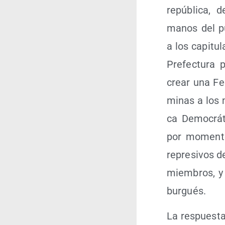
repú­bli­ca, 
manos del pue­
a los capi­tu­l
Pre­fec­tu­ra 
crear una Fed
minas a los m
ca Demo­crá­t
por momen­to
repre­si­vos d
miem­bros, y 
burgués.
La res­pues­t