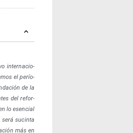
o inter­na­cio­
e­mos el perío­
­da­ción de la
­tes del refor­
en lo esen­cial
o será sucin­ta
ra­ción más en