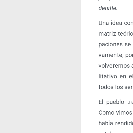
detalle.
Una idea cons
matriz teó­ri
pa­cio­nes se 
va­men­te, por 
vol­ve­re­mos
li­ta­ti­vo en
todos los sen
El pue­blo tr
Como vimos en 
había ren­di­