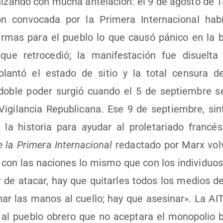
ni­zan­do con mucha ante­la­ción: el 9 de agos­to de
ión con­vo­ca­da por la Pri­me­ra Inter­na­cio­nal habí
 armas para el pue­blo lo que cau­só páni­co en la b
a que retro­ce­dió; la mani­fes­ta­ción fue disuel­t
lan­tó el esta­do de sitio y la total cen­su­ra d
oble poder sur­gió cuan­do el 5 de sep­tiem­bre se
gi­lan­cia Repu­bli­ca­na. Ese 9 de sep­tiem­bre, sin­t
 la his­to­ria para ayu­dar al pro­le­ta­ria­do fran­cé
 la Pri­me­ra Inter­na­cio­nal
redac­ta­do por Marx vol­v
 con las nacio­nes lo mis­mo que con los indi­vi­duos.
 de ata­car, hay que qui­tar­les todos los medios de
ar las manos al cue­llo; hay que ase­si­nar». La AI
al pue­blo obre­ro que no acep­ta­ra el mono­po­lio 