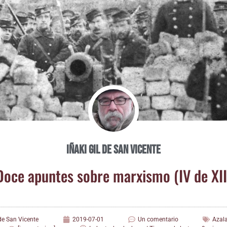
Iñaki Gil de San Vicente
Doce apun­tes sobre mar­xis­mo (IV de XII
 de San Vicente
2019-07-01
Un comentario
Azal