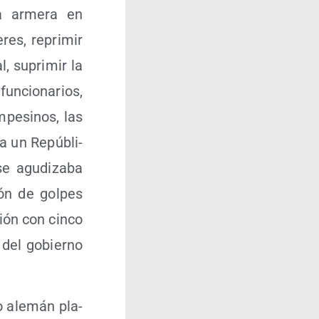
ria arme­ra en
­res, repri­mir
al, supri­mir la
un­cio­na­rios,
pe­si­nos, las
a un Repú­bli­
e agu­di­za­ba
ón de gol­pes
ción con cin­co
n del gobierno
o ale­mán pla­