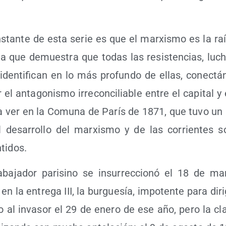
­tan­te de esta serie es que el mar­xis­mo es la raíz
­ca que demues­tra que todas las resis­ten­cias, luc
iden­ti­fi­can en lo más pro­fun­do de ellas, conec­tán­
el anta­go­nis­mo irre­con­ci­lia­ble entre el capi­tal y 
 a ver en la Comu­na de París de 1871, que tuvo un
 el desa­rro­llo del mar­xis­mo y de las corrien­tes so
tidos.
a­ba­ja­dor pari­sino se insu­rrec­cio­nó el 18 de m
la entre­ga III, la bur­gue­sía, impo­ten­te para diri­
do al inva­sor el 29 de enero de ese año, pero la cla