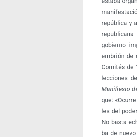
esta­ba orga­
mani­fes­ta­c
repú­bli­ca y
repu­bli­ca­n
gobierno imp
embrión de d
Comi­tés de Vi
lec­cio­nes de
Mani­fies­to de
que: «Ocu­rre
les del poder
No bas­ta ech
ba de nue­vo 