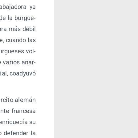
ba­ja­do­ra ya
de la bur­gue­
o era más débil
e, cuan­do las
ur­gue­ses vol­
de varios anar­
al, coad­yu­vó
r­ci­to ale­mán
n­te fran­ce­sa
 enri­que­cía su
o defen­der la