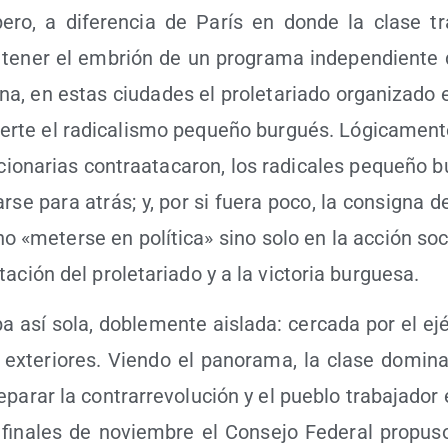
ero, a dife­ren­cia de París en don­de la cla­se tra­
tener el embrión de un pro­gra­ma inde­pen­dien­te 
a­na, en estas ciu­da­des el pro­le­ta­ria­do orga­ni­za­d
r­te el radi­ca­lis­mo peque­ño bur­gués. Lógi­ca­men­t
cio­na­rias con­tra­ata­ca­ron, los radi­ca­les peque­ño b
r­se para atrás; y, por si fue­ra poco, la con­sig­na 
o «meter­se en polí­ti­ca» sino solo en la acción soci
ta­ción del pro­le­ta­ria­do y a la vic­to­ria burguesa.
a así sola, doble­men­te ais­la­da: cer­ca­da por el ejé
 exte­rio­res. Vien­do el pano­ra­ma, la cla­se domi­na
a­rar la con­tra­rre­vo­lu­ción y el pue­blo tra­ba­ja­dor
 fina­les de noviem­bre el Con­se­jo Fede­ral pro­pu­s