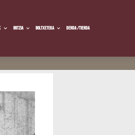
k
Iritzia
Boltxe­te­ka
Den­da /​Tien­da