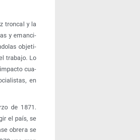
 tron­cal y la
has y eman­ci­
do­las obje­ti­
el tra­ba­jo. Lo
 impac­to cua­
cia­lis­tas, en
ar­zo de 1871.
gir el país, se
­se obre­ra se