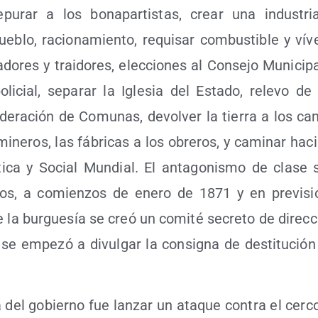
depu­rar a los bona­par­tis­tas, crear una indus­t
blo, racio­na­mien­to, requi­sar com­bus­ti­ble y víve
a­do­res y trai­do­res, elec­cio­nes al Con­se­jo Muni­ci­p
poli­cial, sepa­rar la Igle­sia del Esta­do, rele­vo de f
e­ra­ción de Comu­nas, devol­ver la tie­rra a los cam­
ine­ros, las fábri­cas a los obre­ros, y cami­nar haci
i­ca y Social Mun­dial. El anta­go­nis­mo de cla­se s
s, a comien­zos de enero de 1871 y en pre­vi­si
e la bur­gue­sía se creó un comi­té secre­to de direc­
se empe­zó a divul­gar la con­sig­na de des­ti­tu­ció
a del gobierno fue lan­zar un ata­que con­tra el cer­c