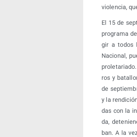
vio­len­cia, 
El 15 de sep­
pro­gra­ma de 
gir a todos l
Nacio­nal, pu
pro­le­ta­ria­
ros y bata­ll
de sep­tiem­b
y la ren­di­ci
das con la in
da, dete­nien
ban. A la ve