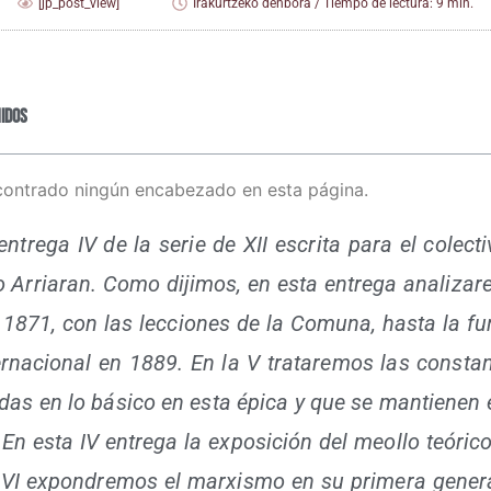
[jp_post_view]
Irakurtzeko denbora / Tiempo de lectura: 9 min.
idos
contrado ningún encabezado en esta página.
tre­ga IV de la serie de XII escri­ta para el colec­ti­v
­to Arria­ran. Como diji­mos, en esta entre­ga ana­li­za­r
1871, con las lec­cio­nes de la Comu­na, has­ta la fun
­na­cio­nal en 1889. En la V tra­ta­re­mos las cons­tan
­das en lo bási­co en esta épi­ca y que se man­tie­nen 
 En esta IV entre­ga la expo­si­ción del meo­llo teó­ri­c
 VI expon­dre­mos el mar­xis­mo en su pri­me­ra gene­