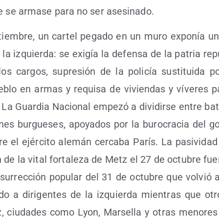
que se arma­se para no ser asesinado.
tiem­bre, un car­tel pega­do en un muro expo­nía u
la izquier­da: se exi­gía la defen­sa de la patria repu­
os car­gos, supre­sión de la poli­cía sus­ti­tui­da p
e­blo en armas y requi­sa de vivien­das y víve­res p
do. La Guar­dia Nacio­nal empe­zó a divi­dir­se entre bat
o­nes bur­gue­ses, apo­ya­dos por la buro­cra­cia del g
re el ejér­ci­to ale­mán cer­ca­ba París. La pasi­vi­da
ón de la vital for­ta­le­za de Metz el 27 de octu­bre fue­
su­rrec­ción popu­lar del 31 de octu­bre que vol­vió a
­do a diri­gen­tes de la izquier­da mien­tras que otr
z, ciu­da­des como Lyon, Mar­se­lla y otras meno­re