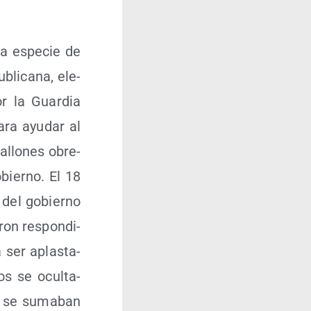
na espe­cie de
bli­ca­na, ele­
or la Guar­dia
ara ayu­dar al
a­llo­nes obre­
obierno. El 18
d del gobierno
ron res­pon­di­
 ser aplas­ta­
os se ocul­ta­
s se suma­ban