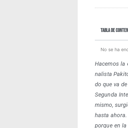
Tabla de conten
No se ha en
Hace­mos la en
na­lis­ta Paki
do que va de 
Segun­da Inter
mis­mo, sur­gi
has­ta aho­ra.
por­que en la