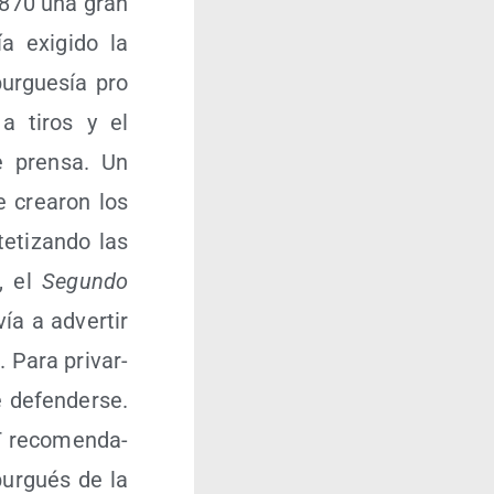
 1870 una gran
a exi­gi­do la
ur­gue­sía pro
a a tiros y el
e pren­sa. Un
 crea­ron los
e­ti­zan­do las
s, el
Segun­do
ía a adver­tir
 Para pri­var­
 defen­der­se.
T reco­men­da­
bur­gués de la