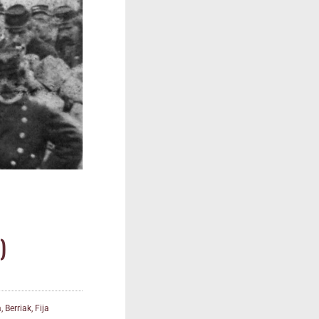
)
a
,
Berriak
,
Fija