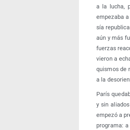
a la lucha, p
empe­za­ba a 
sía repu­bli­c
aún y más fue
fuer­zas reac­
vie­ron a echa
quis­mos de n
a la des­orien­
París que­da­b
y sin alia­dos
empe­zó a pre­p
pro­gra­ma: a