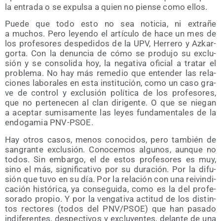
la entra­da o se expul­sa a quien no pien­se como ellos.
Pue­de que todo esto no sea noti­cia, ni extra­ñe
a muchos. Pero leyen­do el artícu­lo de hace un mes de
los pro­fe­so­res des­pe­di­dos de la UPV, Herre­ro y Azkar­
gor­ta. Con la denun­cia de cómo se pro­du­jo su exclu­
sión y se con­so­li­da hoy, la nega­ti­va ofi­cial a tra­tar el
pro­ble­ma. No hay más reme­dio que enten­der las rela­
cio­nes labo­ra­les en esta ins­ti­tu­ción, como un caso gra­
ve de con­trol y exclu­sión polí­ti­ca de los pro­fe­so­res,
que no per­te­ne­cen al clan diri­gen­te. O que se nie­gan
a acep­tar sumi­sa­men­te las leyes fun­da­men­ta­les de la
endo­ga­mia PNV-PSOE.
Hay otros casos, menos cono­ci­dos, pero tam­bién de
san­gran­te exclu­sión. Cono­ce­mos algu­nos, aun­que no
todos. Sin embar­go, el de estos pro­fe­so­res es muy,
sino el más, sig­ni­fi­ca­ti­vo por su dura­ción. Por la difu­
sión que tuvo en su día. Por la rela­ción con una rei­vin­di­
ca­ción his­tó­ri­ca, ya con­se­gui­da, como es la del pro­fe­
so­ra­do pro­pio. Y por la ven­ga­ti­va acti­tud de los dis­tin­
tos rec­to­res (todos del PNV/​PSOE) que han pasa­do
indi­fe­ren­tes, des­pec­ti­vos y exclu­yen­tes, delan­te de una