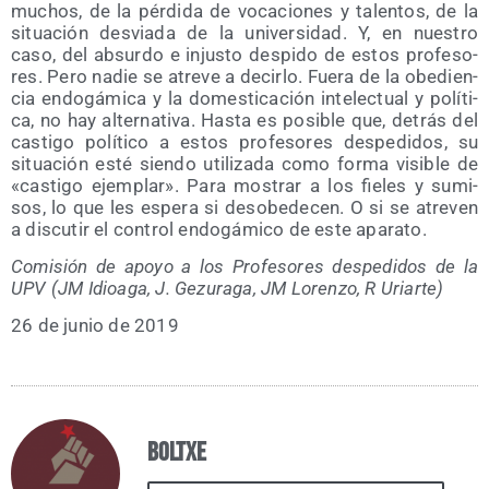
muchos, de la pér­di­da de voca­cio­nes y talen­tos, de la
situa­ción des­via­da de la uni­ver­si­dad. Y, en nues­tro
caso, del absur­do e injus­to des­pi­do de estos pro­fe­so­
res. Pero nadie se atre­ve a decir­lo. Fue­ra de la obe­dien­
cia endo­gá­mi­ca y la domes­ti­ca­ción inte­lec­tual y polí­ti­
ca, no hay alter­na­ti­va. Has­ta es posi­ble que, detrás del
cas­ti­go polí­ti­co a estos pro­fe­so­res des­pe­di­dos, su
situa­ción esté sien­do uti­li­za­da como for­ma visi­ble de
«cas­ti­go ejem­plar». Para mos­trar a los fie­les y sumi­
sos, lo que les espe­ra si des­obe­de­cen. O si se atre­ven
a dis­cu­tir el con­trol endo­gá­mi­co de este aparato.
Comi­sión de apo­yo a los Pro­fe­so­res des­pe­di­dos de la
UPV (JM Idioa­ga, J. Gezu­ra­ga, JM Loren­zo, R Uriarte)
26 de junio de 2019
Boltxe