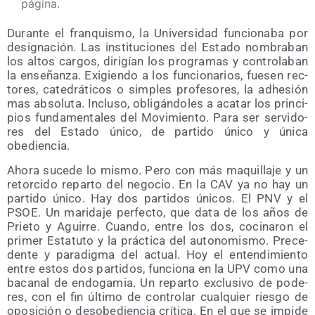
página.
Duran­te el fran­quis­mo, la Uni­ver­si­dad fun­cio­na­ba por
desig­na­ción. Las ins­ti­tu­cio­nes del Esta­do nom­bra­ban
los altos car­gos, diri­gían los pro­gra­mas y con­tro­la­ban
la ense­ñan­za. Exi­gien­do a los fun­cio­na­rios, fue­sen rec­
to­res, cate­drá­ti­cos o sim­ples pro­fe­so­res, la adhe­sión
mas abso­lu­ta. Inclu­so, obli­gán­do­les a aca­tar los prin­ci­
pios fun­da­men­ta­les del Movi­mien­to. Para ser ser­vi­do­
res del Esta­do úni­co, de par­ti­do úni­co y úni­ca
obediencia.
Aho­ra suce­de lo mis­mo. Pero con más maqui­lla­je y un
retor­ci­do repar­to del nego­cio. En la CAV ya no hay un
par­ti­do úni­co. Hay dos par­ti­dos úni­cos. El PNV y el
PSOE. Un mari­da­je per­fec­to, que data de los años de
Prie­to y Agui­rre. Cuan­do, entre los dos, coci­na­ron el
pri­mer Esta­tu­to y la prác­ti­ca del auto­no­mis­mo. Pre­ce­
den­te y para­dig­ma del actual. Hoy el enten­di­mien­to
entre estos dos par­ti­dos, fun­cio­na en la UPV como una
baca­nal de endo­ga­mia. Un repar­to exclu­si­vo de pode­
res, con el fin últi­mo de con­tro­lar cual­quier ries­go de
opo­si­ción o des­obe­dien­cia crí­ti­ca. En el que se impi­de