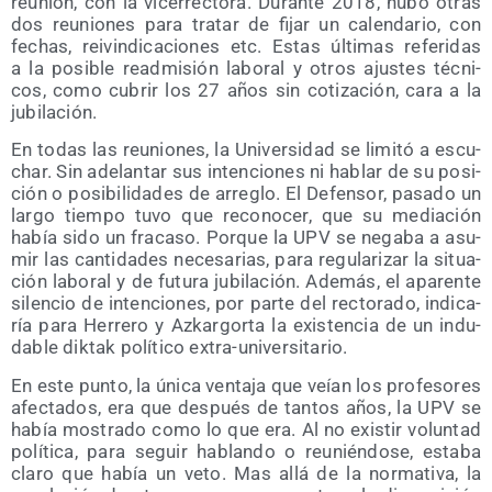
reu­nión, con la vice­rrec­to­ra. Duran­te 2018, hubo otras
dos reunio­nes para tra­tar de fijar un calen­da­rio, con
fechas, rei­vin­di­ca­cio­nes etc. Estas últi­mas refe­ri­das
a la posi­ble read­mi­sión labo­ral y otros ajus­tes téc­ni­
cos, como cubrir los 27 años sin coti­za­ción, cara a la
jubilación.
En todas las reunio­nes, la Uni­ver­si­dad se limi­tó a escu­
char. Sin ade­lan­tar sus inten­cio­nes ni hablar de su posi­
ción o posi­bi­li­da­des de arre­glo. El Defen­sor, pasa­do un
lar­go tiem­po tuvo que reco­no­cer, que su media­ción
había sido un fra­ca­so. Por­que la UPV se nega­ba a asu­
mir las can­ti­da­des nece­sa­rias, para regu­la­ri­zar la situa­
ción labo­ral y de futu­ra jubi­la­ción. Ade­más, el apa­ren­te
silen­cio de inten­cio­nes, por par­te del rec­to­ra­do, indi­ca­
ría para Herre­ro y Azkar­gor­ta la exis­ten­cia de un indu­
da­ble dik­tak polí­ti­co extra-universitario.
En este pun­to, la úni­ca ven­ta­ja que veían los pro­fe­so­res
afec­ta­dos, era que des­pués de tan­tos años, la UPV se
había mos­tra­do como lo que era. Al no exis­tir volun­tad
polí­ti­ca, para seguir hablan­do o reu­nién­do­se, esta­ba
cla­ro que había un veto. Mas allá de la nor­ma­ti­va, la