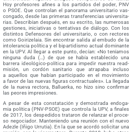
Hoy pro­fe­so­res afi­nes a los par­ti­dos del poder, PNV
o PSOE. Que con­tro­lan el pano­ra­ma uni­ver­si­ta­rio vas­
con­ga­do, des­de las pri­me­ras trans­fe­ren­cias uni­ver­si­ta­
rias. Des­cri­bían des­pués, en su escri­to, las nume­ro­sas
ges­tio­nes, ini­cia­ti­vas o ten­ta­ti­vas de diá­lo­go. Con los
dis­tin­tos Defen­so­res del uni­ver­si­ta­rio, o con rec­to­res
como Goi­ri­ze­laia. Sin encon­trar sali­da al embu­do de la
into­le­ran­cia polí­ti­ca y el bipar­ti­dis­mo actual domi­nan­te
en la UPV. Al lle­gar a este pun­to, decían: «No tenía­mos
nin­gu­na duda (…) de que se había esta­ble­ci­do una
barre­ra ideo­ló­gi­co-polí­ti­ca para impe­dir nues­tra read­
mi­sión, un cor­dón sani­ta­rio que atra­pa­ba inclu­so
a aque­llos que habían par­ti­ci­pa­do en el movi­mien­to
a favor de las nue­vas figu­ras con­trac­tua­les». La lle­ga­da
de la nue­va rec­to­ra, Balluer­ka, no hizo sino con­fir­mar
las peo­res impresiones.
A pesar de esta cons­ta­ta­ción y demos­tra­da endo­ga­
mia polí­ti­ca (PNV-PSOE) que con­tro­la la UPV, a fina­les
de 2017, los des­pe­di­dos tra­ta­ron de relan­zar el pro­ce­
so nego­cia­dor. Man­te­nien­do una reu­nión con el nue­vo
Adez­le (Iñi­go Urru­tia). En la que se acor­dó soli­ci­tar una