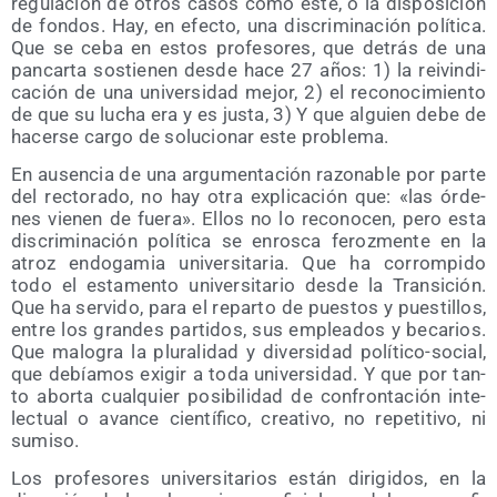
regu­la­ción de otros casos como este, o la dis­po­si­ción
de fon­dos. Hay, en efec­to, una dis­cri­mi­na­ción polí­ti­ca.
Que se ceba en estos pro­fe­so­res, que detrás de una
pan­car­ta sos­tie­nen des­de hace 27 años: 1) la rei­vin­di­
ca­ción de una uni­ver­si­dad mejor, 2) el reco­no­ci­mien­to
de que su lucha era y es jus­ta, 3) Y que alguien debe de
hacer­se car­go de solu­cio­nar este problema.
En ausen­cia de una argu­men­ta­ción razo­na­ble por par­te
del rec­to­ra­do, no hay otra expli­ca­ción que: «las órde­
nes vie­nen de fue­ra». Ellos no lo reco­no­cen, pero esta
dis­cri­mi­na­ción polí­ti­ca se enros­ca feroz­men­te en la
atroz endo­ga­mia uni­ver­si­ta­ria. Que ha corrom­pi­do
todo el esta­men­to uni­ver­si­ta­rio des­de la Tran­si­ción.
Que ha ser­vi­do, para el repar­to de pues­tos y pues­ti­llos,
entre los gran­des par­ti­dos, sus emplea­dos y beca­rios.
Que malo­gra la plu­ra­li­dad y diver­si­dad polí­ti­co-social,
que debía­mos exi­gir a toda uni­ver­si­dad. Y que por tan­
to abor­ta cual­quier posi­bi­li­dad de con­fron­ta­ción inte­
lec­tual o avan­ce cien­tí­fi­co, crea­ti­vo, no repe­ti­ti­vo, ni
sumiso.
Los pro­fe­so­res uni­ver­si­ta­rios están diri­gi­dos, en la