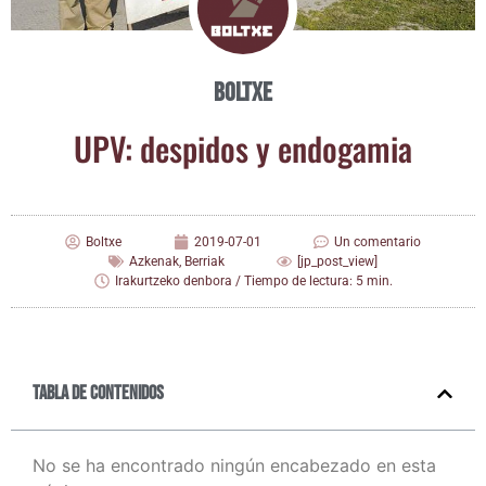
Boltxe
UPV: des­pi­dos y endogamia
Boltxe
2019-07-01
Un comentario
Azkenak
,
Berriak
[jp_post_view]
Irakurtzeko denbora / Tiempo de lectura: 5 min.
Tabla de contenidos
No se ha encontrado ningún encabezado en esta