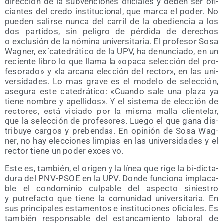
direc­ción de la sub­ven­cio­nes ofi­cia­les y deben ser ofi­
cian­tes del cre­do ins­ti­tu­cio­nal, que mar­ca el poder. No
pue­den salir­se nun­ca del carril de la obe­dien­cia a los
dos par­ti­dos, sin peli­gro de pér­di­da de dere­chos
o exclu­sión de la nómi­na uni­ver­si­ta­ria. El pro­fe­sor Sosa
Wag­ner, ex´catedrático de la UPV, ha denun­cia­do, en un
recien­te libro lo que lla­ma la «opa­ca selec­ción del pro­
fe­so­ra­do» y «la arca­na elec­ción del rec­tor», en las uni­
ver­si­da­des. Lo mas gra­ve es el mode­lo de selec­ción,
ase­gu­ra este cate­drá­ti­co: «Cuan­do sale una pla­za ya
tie­ne nom­bre y ape­lli­dos». Y el sis­te­ma de elec­ción de
rec­to­res, está vicia­do por la mis­ma malla clien­te­lar,
que la selec­ción de pro­fe­so­res. Lue­go el que gana dis­
tri­bu­ye car­gos y pre­ben­das. En opi­nión de Sosa Wag­
ner, no hay elec­cio­nes lim­pias en las uni­ver­si­da­des y el
rec­tor tie­ne un poder excesivo.
Este es, tam­bién, el ori­gen y la línea que rige la bi-dic­ta­
du­ra del PNV-PSOE en la UPV. Don­de fun­cio­na impla­ca­
ble el con­do­mi­nio cul­pa­ble del aspec­to sinies­tro
y putre­fac­to que tie­ne la comu­ni­dad uni­ver­si­ta­ria. En
sus prin­ci­pa­les esta­men­tos e ins­ti­tu­cio­nes ofi­cia­les. Es
tam­bién res­pon­sa­ble del estan­ca­mien­to labo­ral de