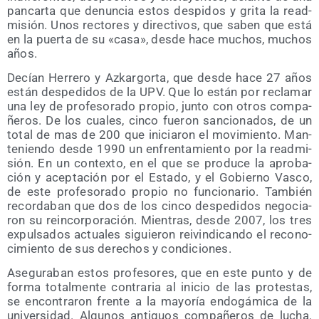
pan­car­ta que denun­cia estos des­pi­dos y gri­ta la read­
mi­sión. Unos rec­to­res y direc­ti­vos, que saben que está
en la puer­ta de su «casa», des­de hace muchos, muchos
años.
Decían Herre­ro y Azkar­gor­ta, que des­de hace 27 años
están des­pe­di­dos de la UPV. Que lo están por recla­mar
una ley de pro­fe­so­ra­do pro­pio, jun­to con otros com­pa­
ñe­ros. De los cua­les, cin­co fue­ron san­cio­na­dos, de un
total de mas de 200 que ini­cia­ron el movi­mien­to. Man­
te­nien­do des­de 1990 un enfren­ta­mien­to por la read­mi­
sión. En un con­tex­to, en el que se pro­du­ce la apro­ba­
ción y acep­ta­ción por el Esta­do, y el Gobierno Vas­co,
de este pro­fe­so­ra­do pro­pio no fun­cio­na­rio. Tam­bién
recor­da­ban que dos de los cin­co des­pe­di­dos nego­cia­
ron su rein­cor­po­ra­ción. Mien­tras, des­de 2007, los tres
expul­sa­dos actua­les siguie­ron rei­vin­di­can­do el reco­no­
ci­mien­to de sus dere­chos y condiciones.
Ase­gu­ra­ban estos pro­fe­so­res, que en este pun­to y de
for­ma total­men­te con­tra­ria al ini­cio de las pro­tes­tas,
se encon­tra­ron fren­te a la mayo­ría endo­gá­mi­ca de la
uni­ver­si­dad. Algu­nos anti­guos com­pa­ñe­ros de lucha.