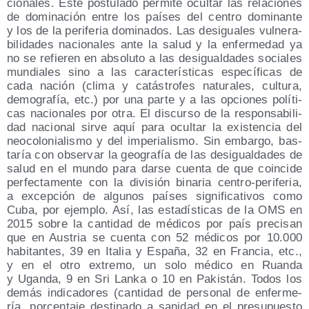
cio­na­les. Este pos­tu­la­do per­mi­te ocul­tar las rela­cio­nes
de domi­na­ción entre los paí­ses del cen­tro domi­nan­te
y los de la peri­fe­ria domi­na­dos. Las des­igua­les vul­ne­ra­
bi­li­da­des nacio­na­les ante la salud y la enfer­me­dad ya
no se refie­ren en abso­lu­to a las des­igual­da­des socia­les
mun­dia­les sino a las carac­te­rís­ti­cas espe­cí­fi­cas de
cada nación (cli­ma y catás­tro­fes natu­ra­les, cul­tu­ra,
demo­gra­fía, etc.) por una par­te y a las opcio­nes polí­ti­
cas nacio­na­les por otra. El dis­cur­so de la res­pon­sa­bi­li­
dad nacio­nal sir­ve aquí para ocul­tar la exis­ten­cia del
neo­co­lo­nia­lis­mo y del impe­ria­lis­mo. Sin embar­go, bas­
ta­ría con obser­var la geo­gra­fía de las des­igual­da­des de
salud en el mun­do para dar­se cuen­ta de que coin­ci­de
per­fec­ta­men­te con la divi­sión bina­ria cen­tro-peri­fe­ria,
a excep­ción de algu­nos paí­ses sig­ni­fi­ca­ti­vos como
Cuba, por ejem­plo. Así, las esta­dís­ti­cas de la OMS en
2015 sobre la can­ti­dad de médi­cos por país pre­ci­san
que en Aus­tria se cuen­ta con 52 médi­cos por 10.000
habi­tan­tes, 39 en Ita­lia y Espa­ña, 32 en Fran­cia, etc.,
y en el otro extre­mo, un solo médi­co en Ruan­da
y Ugan­da, 9 en Sri Lan­ka o 10 en Pakis­tán. Todos los
demás indi­ca­do­res (can­ti­dad de per­so­nal de enfer­me­
ría, por­cen­ta­je des­ti­na­do a sani­dad en el pre­su­pues­to