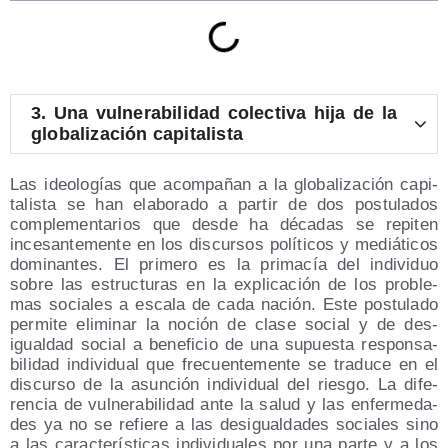
3.
Una vul­ne­ra­bi­li­dad colec­ti­va hija de la
glo­ba­li­za­ción capitalista
Las ideo­lo­gías que acom­pa­ñan a la glo­ba­li­za­ción capi­
ta­lis­ta se han ela­bo­ra­do a par­tir de dos pos­tu­la­dos
com­ple­men­ta­rios que des­de ha déca­das se repi­ten
ince­san­te­men­te en los dis­cur­sos polí­ti­cos y mediá­ti­cos
domi­nan­tes. El pri­me­ro es la pri­ma­cía del indi­vi­duo
sobre las estruc­tu­ras en la expli­ca­ción de los pro­ble­
mas socia­les a esca­la de cada nación. Este pos­tu­la­do
per­mi­te eli­mi­nar la noción de cla­se social y de des­
igual­dad social a bene­fi­cio de una supues­ta res­pon­sa­
bi­li­dad indi­vi­dual que fre­cuen­te­men­te se tra­du­ce en el
dis­cur­so de la asun­ción indi­vi­dual del ries­go. La dife­
ren­cia de vul­ne­ra­bi­li­dad ante la salud y las enfer­me­da­
des ya no se refie­re a las des­igual­da­des socia­les sino
a las carac­te­rís­ti­cas indi­vi­dua­les por una par­te y a los