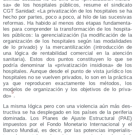
sa» de los hos­pi­ta­les públi­cos, resu­me el sin­di­ca­to
CGT Sani­dad: «La pri­va­ti­za­ción de los hos­pi­ta­les se ha
hecho por par­tes, poco a poco, al hilo de las suce­si­vas
refor­mas. Ha habi­do al menos dos eta­pas fun­da­men­ta­
les para com­pren­der la trans­for­ma­ción de los hos­pi­ta­
les públi­cos: la geren­cia­li­za­ción (la modi­fi­ca­ción de la
orga­ni­za­ción de los hos­pi­ta­les según las moda­li­da­des
de lo pri­va­do) y la mer­can­ti­li­za­ción (intro­duc­ción de
una lógi­ca de ren­ta­bi­li­dad comer­cial en la aten­ción
sani­ta­ria). Estos dos pun­tos cons­ti­tu­yen lo que se
podría deno­mi­nar la «pri­va­ti­za­ción insi­dio­sa» de los
hos­pi­ta­les. Aun­que des­de el pun­to de vis­ta jurí­di­co los
hos­pi­ta­les no se vuel­ven pri­va­dos, lo son en la prác­ti­ca
ya que repro­du­cen exac­ta­men­te los méto­dos, los
mode­los de orga­ni­za­ción y los obje­ti­vos de lo pri­va­
5
do»
.
La mis­ma lógi­ca pero con una vio­len­cia aún más des­
truc­ti­va se ha des­ple­ga­do en los paí­ses de la peri­fe­ria
domi­na­da. Los Pla­nes de Ajus­te Estruc­tu­ral (PAE)
impues­tos por el Fon­do Mone­ta­rio Inter­na­cio­nal y el
Ban­co Mun­dial, es decir, por las poten­cias impe­ria­lis­