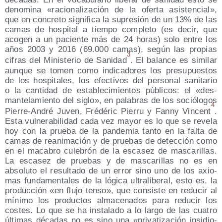
deno­mi­na «racio­na­li­za­ción de la ofer­ta asis­ten­cial»,
que en con­cre­to sig­ni­fi­ca la supre­sión de un 13% de las
camas de hos­pi­tal a tiem­po com­ple­to (es decir, que
aco­gen a un pacien­te más de 24 horas) solo entre los
años 2003 y 2016 (69.000 camas), según las pro­pias
3
cifras del Minis­te­rio de Sani­dad
. El balan­ce es simi­lar
aun­que se tomen como indi­ca­do­res los pre­su­pues­tos
de los hos­pi­ta­les, los efec­ti­vos del per­so­nal sani­ta­rio
o la can­ti­dad de esta­ble­ci­mien­tos públi­cos: el «des­
man­te­la­mien­to del siglo», en pala­bras de los soció­lo­gos
4
Pie­rre-André Juven, Fré­dé­ric Pie­rru y Fanny Vin­cent
.
Esta vul­ne­ra­bi­li­dad cada vez mayor es lo que se reve­la
hoy con la prue­ba de la pan­de­mia tan­to en la fal­ta de
camas de reani­ma­ción y de prue­bas de detec­ción como
en el maca­bro cule­brón de la esca­sez de mas­ca­ri­llas.
La esca­sez de prue­bas y de mas­ca­ri­llas no es en
abso­lu­to el resul­ta­do de un error sino uno de los axio­
mas fun­da­men­ta­les de la lógi­ca ultra­li­be­ral, esto es, la
pro­duc­ción «en flu­jo ten­so», que con­sis­te en redu­cir al
míni­mo los pro­duc­tos alma­ce­na­dos para redu­cir los
cos­tes. Lo que se ha ins­ta­la­do a lo lar­go de las cua­tro
últi­mas déca­das no es sino una «pri­va­ti­za­ción insi­dio­