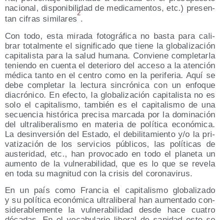
nacio­nal, dis­po­ni­bi­li­dad de medi­ca­men­tos, etc.) pre­sen­
2
tan cifras simi­la­res
.
Con todo, esta mira­da foto­grá­fi­ca no bas­ta para cali­
brar total­men­te el sig­ni­fi­ca­do que tie­ne la glo­ba­li­za­ción
capi­ta­lis­ta para la salud huma­na. Con­vie­ne com­ple­tar­la
tenien­do en cuen­ta el dete­rio­ro del acce­so a la aten­ción
médi­ca tan­to en el cen­tro como en la peri­fe­ria. Aquí se
debe com­ple­tar la lec­tu­ra sin­cró­ni­ca con un enfo­que
dia­cró­ni­co. En efec­to, la glo­ba­li­za­ción capi­ta­lis­ta no es
solo el capi­ta­lis­mo, tam­bién es el capi­ta­lis­mo de una
secuen­cia his­tó­ri­ca pre­ci­sa mar­ca­da por la domi­na­ción
del ultra­li­be­ra­lis­mo en mate­ria de polí­ti­ca eco­nó­mi­ca.
La des­in­ver­sión del Esta­do, el debi­li­ta­mien­to y/​o la pri­
va­ti­za­ción de los ser­vi­cios públi­cos, las polí­ti­cas de
aus­te­ri­dad, etc., han pro­vo­ca­do en todo el pla­ne­ta un
aumen­to de la vul­ne­ra­bi­li­dad, que es lo que se reve­la
en toda su mag­ni­tud con la cri­sis del coronavirus.
En un país como Fran­cia el capi­ta­lis­mo glo­ba­li­za­do
y su polí­ti­ca eco­nó­mi­ca ultra­li­be­ral han aumen­ta­do con­
si­de­ra­ble­men­te la vul­ne­ra­bi­li­dad des­de hace cua­tro
déca­das. En el voca­bu­la­rio libe­ral de sani­dad esto se