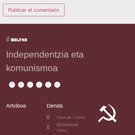
Independentzia eta
komunismoa
Artxiboa
Denda
Liburuak / Libros
Bestelakoak
/otros