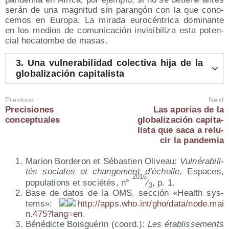
serán de una mag­ni­tud sin paran­gón con la que cono­
ce­mos en Euro­pa. La mira­da euro­cén­tri­ca domi­nan­te
en los medios de comu­ni­ca­ción invi­si­bi­li­za esta poten­
cial heca­tom­be de masas.
3.
Una vul­ne­ra­bi­li­dad colec­ti­va hija de la
glo­ba­li­za­ción capitalista
Pre­vious
Next
Pre­ci­sio­nes
Las apo­rías de la
conceptuales
glo­ba­li­za­ción capi­ta­
lis­ta que saca a relu­
cir la pandemia
Marion Bor­de­ron et Sébas­tien Oli­veau:
Vul­né­ra­bi­li­
tés socia­les et chan­ge­ment d’échelle
, Espa­ces,
2016
popu­la­tions et socié­tés, n°
⁄
, p. 1.
3
Base de datos de la OMS, sec­ción «Health sys­
tems»:
http://​apps​.who​.int/​g​h​o​/​d​a​t​a​/​n​o​d​e​.​m​a​i​
n​.​4​7​5​?​l​a​n​g​=en
.
Béné­dic­te Bois­gué­rin (coord.):
Les éta­blis­se­ments