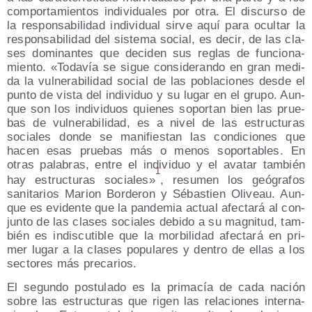
com­por­ta­mien­tos indi­vi­dua­les por otra. El dis­cur­so de
la res­pon­sa­bi­li­dad indi­vi­dual sir­ve aquí para ocul­tar la
res­pon­sa­bi­li­dad del sis­te­ma social, es decir, de las cla­
ses domi­nan­tes que deci­den sus reglas de fun­cio­na­
mien­to. «Toda­vía se sigue con­si­de­ran­do en gran medi­
da la vul­ne­ra­bi­li­dad social de las pobla­cio­nes des­de el
pun­to de vis­ta del indi­vi­duo y su lugar en el gru­po. Aun­
que son los indi­vi­duos quie­nes sopor­tan bien las prue­
bas de vul­ne­ra­bi­li­dad, es a nivel de las estruc­tu­ras
socia­les don­de se mani­fies­tan las con­di­cio­nes que
hacen esas prue­bas más o menos sopor­ta­bles. En
otras pala­bras, entre el indi­vi­duo y el ava­tar tam­bién
1
hay estruc­tu­ras socia­les»
, resu­men los geó­gra­fos
sani­ta­rios Marion Bor­de­ron y Sébas­tien Oli­veau. Aun­
que es evi­den­te que la pan­de­mia actual afec­ta­rá al con­
jun­to de las cla­ses socia­les debi­do a su mag­ni­tud, tam­
bién es indis­cu­ti­ble que la mor­bi­li­dad afec­ta­rá en pri­
mer lugar a la cla­ses popu­la­res y den­tro de ellas a los
sec­to­res más precarios.
El segun­do pos­tu­la­do es la pri­ma­cía de cada nación
sobre las estruc­tu­ras que rigen las rela­cio­nes inter­na­