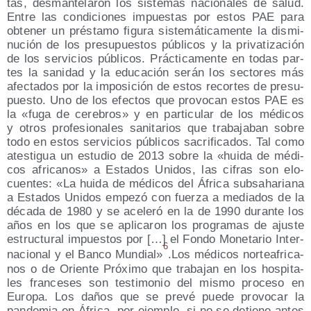
tas, des­man­te­la­ron los sis­te­mas nacio­na­les de salud.
Entre las con­di­cio­nes impues­tas por estos PAE para
obte­ner un prés­ta­mo figu­ra sis­te­má­ti­ca­men­te la dis­mi­
nu­ción de los pre­su­pues­tos públi­cos y la pri­va­ti­za­ción
de los ser­vi­cios públi­cos. Prác­ti­ca­men­te en todas par­
tes la sani­dad y la edu­ca­ción serán los sec­to­res más
afec­ta­dos por la impo­si­ción de estos recor­tes de pre­su­
pues­to. Uno de los efec­tos que pro­vo­can estos PAE es
la «fuga de cere­bros» y en par­ti­cu­lar de los médi­cos
y otros pro­fe­sio­na­les sani­ta­rios que tra­ba­ja­ban sobre
todo en estos ser­vi­cios públi­cos sacri­fi­ca­dos. Tal como
ates­ti­gua un estu­dio de 2013 sobre la «hui­da de médi­
cos afri­ca­nos» a Esta­dos Uni­dos, las cifras son elo­
cuen­tes: «La hui­da de médi­cos del Áfri­ca sub­saha­ria­na
a Esta­dos Uni­dos empe­zó con fuer­za a media­dos de la
déca­da de 1980 y se ace­le­ró en la de 1990 duran­te los
años en los que se apli­ca­ron los pro­gra­mas de ajus­te
estruc­tu­ral impues­tos por […] el Fon­do Mone­ta­rio Inter­
6
na­cio­nal y el Ban­co Mun­dial»
.Los médi­cos nor­te­afri­ca­
nos o de Orien­te Pró­xi­mo que tra­ba­jan en los hos­pi­ta­
les fran­ce­ses son tes­ti­mo­nio del mis­mo pro­ce­so en
Euro­pa. Los daños que se pre­vé pue­de pro­vo­car la
pan­de­mia en Áfri­ca, por ejem­plo, si no se detie­ne antes