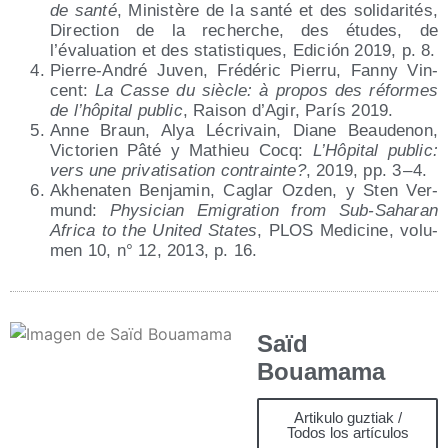
de san­té
, Minis­tè­re de la san­té et des soli­da­ri­tés,
Direc­tion de la recher­che, des étu­des, de
l’évaluation et des sta­tis­ti­ques, Edi­ción 2019, p. 8.
Pie­rre-André Juven, Fré­dé­ric Pie­rru, Fanny Vin­
cent:
La Cas­se du siè­cle: à pro­pos des réfor­mes
de l’hôpital public
, Rai­son d’Agir, París 2019.
Anne Braun, Alya Lécri­vain, Dia­ne Beau­de­non,
Vic­to­rien Pâté y Mathieu Cocq:
L’Hôpital public:
vers une pri­va­ti­sa­tion con­tra­in­te?
, 2019, pp. 3 – 4.
Akhe­na­ten Ben­ja­min, Caglar Ozden, y Sten Ver­
mund:
Phy­si­cian Emi­gra­tion from Sub-Saha­ran
Afri­ca to the Uni­ted Sta­tes
, PLOS Medi­ci­ne, volu­
men 10, n° 12, 2013, p. 16.
Saïd
Bouamama
Artikulo guztiak /
Todos los artículos