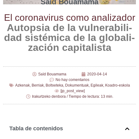
Saïd Bouamama
El coro­na­vi­rus como analizador
Autop­sia de la vul­ne­ra­bi­li­
dad sis­té­mi­ca de la glo­ba­li­
za­ción capitalista
Saïd Bouamama
2020-04-14
No hay comentarios
Azkenak
,
Berriak
,
Boltxeteka
,
Dokumentuak
,
Egileak
,
Koadro-eskola
[jp_post_view]
Irakurtzeko denbora / Tiempo de lectura: 13 min.
Tabla de contenidos