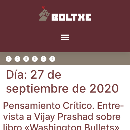
Día:
27 de
septiembre de 2020
Pen­sa­mien­to Crí­ti­co. Entre­
vis­ta a Vijay Prashad sobre
libro «Washing­ton Bullets»