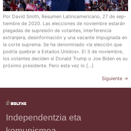
Por David Smith, Resu­men Lati­no­ame­ri­cano, 27 de sep­
tiem­bre de 2020. Las elec­cio­nes de noviem­bre esta­rán
pla­ga­das de supre­sión de votan­tes, inter­fe­ren­cia
extran­je­ra, des­in­for­ma­ción y una vacan­te impug­na­da en
la cor­te supre­ma. Se ha deno­mi­na­do «la elec­ción que
podría que­brar a Esta­dos Uni­dos». El 3 de noviem­bre,
los votan­tes deci­den si Donald Trump o Joe Biden es su
pró­xi­mo pre­si­den­te. Pero esta vez lo […]
Siguiente
→
Independentzia eta
komunismoa