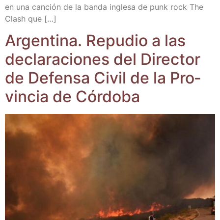
en una can­ción de la ban­da ingle­sa de punk rock The
Clash que […]
Argen­ti­na. Repu­dio a las
decla­ra­cio­nes del Direc­tor
de Defen­sa Civil de la Pro­
vin­cia de Córdoba