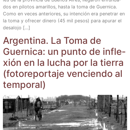
dos en pilo­tos ama­ri­llos, has­ta la toma de Guer­ni­ca.
Como en veces ante­rio­res, su inten­ción era pene­trar en
la toma y ofre­cer dine­ro (45 mil pesos) para apu­rar el
desalojo […]
Argen­ti­na. La Toma de
Guer­ni­ca: un pun­to de infle­
xión en la lucha por la tie­rra
(foto­re­por­ta­je ven­cien­do al
temporal)