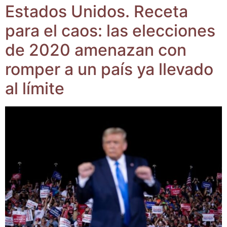
Esta­dos Uni­dos. Rece­ta
para el caos: las elec­cio­nes
de 2020 ame­na­zan con
rom­per a un país ya lle­va­do
al límite