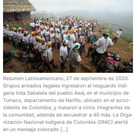
Resu­men Lati­no­ame­ri­cano, 27 de sep­tiem­bre de 2020.
Gru­pos arma­dos ile­ga­les ingre­sa­ron al res­guar­do indí­
ge­na Inda Saba­le­ta del pue­blo Awá, en el muni­ci­pio de
Tuma­co, depar­ta­men­to de Nari­ño, ubi­ca­do en el suroc­
ci­den­te de Colom­bia, y mata­ron a cin­co inte­gran­tes de
la comu­ni­dad, ade­más de secues­trar a 40 más. La Orga­
ni­za­ción Nacio­nal Indí­ge­na de Colom­bia (ONIC) aler­tó
en un men­sa­je colocado […]