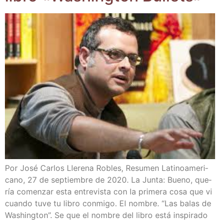
Por José Car­los Lle­re­na Robles, Resu­men Lati­no­ame­ri­
cano, 27 de sep­tiem­bre de 2020. La Jun­ta: Bueno, que­
ría comen­zar esta entre­vis­ta con la pri­me­ra cosa que vi
cuan­do tuve tu libro con­mi­go. El nom­bre. “Las balas de
Washing­ton”. Se que el nom­bre del libro está ins­pi­ra­do