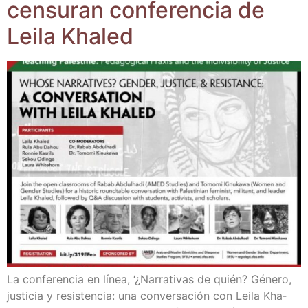
cen­su­ran con­fe­ren­cia de
Lei­la Khaled
La con­fe­ren­cia en línea, ‘¿Narra­ti­vas de quién? Géne­ro,
jus­ti­cia y resis­ten­cia: una con­ver­sa­ción con Lei­la Kha­