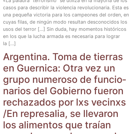
«La pala­bra “terro­ris­mo” se uti­li­za en la mayo­ría de los
casos para des­cri­bir la vio­len­cia revo­lu­cio­na­ria. Esta es
una peque­ña vic­to­ria para los cam­peo­nes del orden, en
cuyas filas, de nin­gún modo resul­tan des­co­no­ci­dos los
usos del terror […] Sin duda, hay momen­tos his­tó­ri­cos
en los que la lucha arma­da es nece­sa­ria para lograr
la […]
Argen­ti­na. Toma de tie­rras
en Guer­ni­ca: Otra vez un
gru­po nume­ro­so de fun­cio­
na­rios del Gobierno fue­ron
recha­za­dos por lxs vecinxs
/​En repre­sa­lia, se lle­va­ron
los ali­men­tos que traían