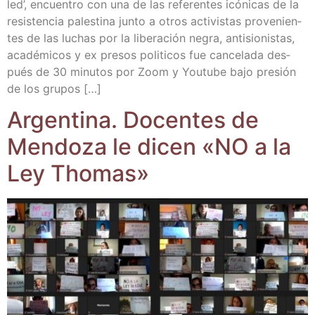
led’, encuen­tro con una de las refe­ren­tes icó­ni­cas de la
resis­ten­cia pales­ti­na jun­to a otros acti­vis­tas pro­ve­nien­
tes de las luchas por la libe­ra­ción negra, anti­sio­nis­tas,
aca­dé­mi­cos y ex pre­sos poli­ti­cos fue can­ce­la­da des­
pués de 30 minu­tos por Zoom y You­tu­be bajo pre­sión
de los grupos […]
Argen­ti­na. Docen­tes de
Men­do­za le dicen «NO a la
Ley Thomas»