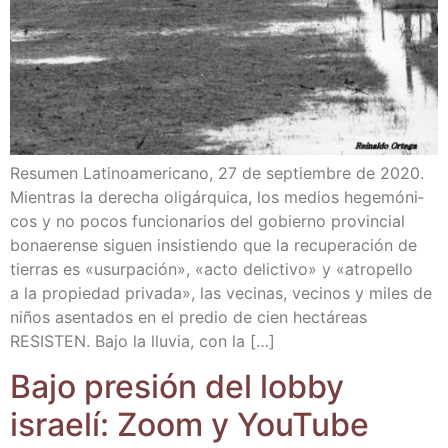
Resu­men Lati­no­ame­ri­cano, 27 de sep­tiem­bre de 2020.
Mien­tras la dere­cha oli­gár­qui­ca, los medios hege­mó­ni­
cos y no pocos fun­cio­na­rios del gobierno pro­vin­cial
bonae­ren­se siguen insis­tien­do que la recu­pe­ra­ción de
tie­rras es «usur­pa­ción», «acto delic­ti­vo» y «atro­pe­llo
a la pro­pie­dad pri­va­da», las veci­nas, veci­nos y miles de
niños asen­ta­dos en el pre­dio de cien hec­tá­reas
RESISTEN. Bajo la llu­via, con la […]
Bajo pre­sión del lobby
israe­lí: Zoom y You­Tu­be