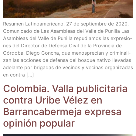
Resu­men Lati­no­ame­ri­cano, 27 de sep­tiem­bre de 2020.
Comu­ni­ca­do de Las Asam­bleas del Valle de Puni­lla Las
Asam­bleas del Valle de Puni­lla repu­dia­mos las expre­sio­
nes del Direc­tor de Defen­sa Civil de la Pro­vin­cia de
Cór­do­ba, Die­go Con­cha, que menos­pre­cian y cri­mi­na­li­
zan las accio­nes de defen­sa del bos­que nati­vo lle­va­das
ade­lan­te por bri­ga­das de veci­nos y veci­nas orga­ni­za­das
en contra […]
Colom­bia. Valla publi­ci­ta­ria
con­tra Uri­be Vélez en
Barran­ca­ber­me­ja expre­sa
opi­nión popular