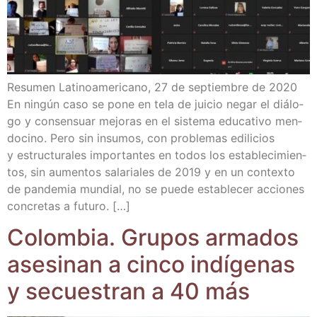
Resu­men Lati­no­ame­ri­cano, 27 de sep­tiem­bre de 2020
En nin­gún caso se pone en tela de jui­cio negar el diá­lo­
go y con­sen­suar mejo­ras en el sis­te­ma edu­ca­ti­vo men­
do­cino. Pero sin insu­mos, con pro­ble­mas edi­li­cios
y estruc­tu­ra­les impor­tan­tes en todos los esta­ble­ci­mien­
tos, sin aumen­tos sala­ria­les de 2019 y en un con­tex­to
de pan­de­mia mun­dial, no se pue­de esta­ble­cer accio­nes
con­cre­tas a futuro. […]
Colom­bia. Gru­pos arma­dos
ase­si­nan a cin­co indí­ge­nas
y secues­tran a 40 más