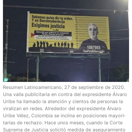
Resu­men Lati­no­ame­ri­cano, 27 de sep­tiem­bre de 2020.
Una valla publi­ci­ta­ria en con­tra del expre­si­den­te Álva­ro
Uri­be ha lla­ma­do la aten­ción y cien­tos de per­so­nas la
vira­li­zan en redes. Alre­de­dor del expre­si­den­te Álva­ro
Uri­be Vélez, Colom­bia se incli­na en posi­cio­nes mayo­ri­
ta­rias de recha­zo. Hace unos meses, cuan­do la Cor­te
Supre­ma de Jus­ti­cia soli­ci­tó medi­da de ase­gu­ra­mien­to