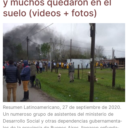
y muchos que­da­ron en el
sue­lo (videos + fotos)
Resu­men Lati­no­ame­ri­cano, 27 de sep­tiem­bre de 2020.
Un nume­ro­so gru­po de asis­ten­tes del minis­te­rio de
Desa­rro­llo Social y otras depen­den­cias guber­na­men­ta­
les de la pro­vin­cia de Bue­nos Aires, lle­ga­ron enfun­da­