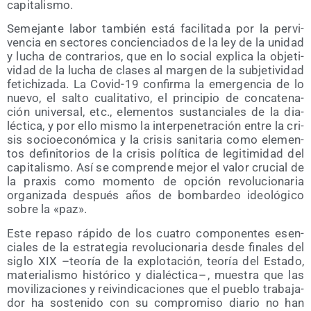
capitalismo.
Seme­jan­te labor tam­bién está faci­li­ta­da por la per­vi­
ven­cia en sec­to­res con­cien­cia­dos de la ley de la uni­dad
y lucha de con­tra­rios, que en lo social expli­ca la obje­ti­
vi­dad de la lucha de cla­ses al mar­gen de la sub­je­ti­vi­dad
feti­chi­za­da. La Covid-19 con­fir­ma la emer­gen­cia de lo
nue­vo, el sal­to cua­li­ta­ti­vo, el prin­ci­pio de con­ca­te­na­
ción uni­ver­sal, etc., ele­men­tos sus­tan­cia­les de la dia­
léc­ti­ca, y por ello mis­mo la inter­pe­ne­tra­ción entre la cri­
sis socio­eco­nó­mi­ca y la cri­sis sani­ta­ria como ele­men­
tos defi­ni­to­rios de la cri­sis polí­ti­ca de legi­ti­mi­dad del
capi­ta­lis­mo. Así se com­pren­de mejor el valor cru­cial de
la pra­xis como momen­to de opción revo­lu­cio­na­ria
orga­ni­za­da des­pués años de bom­bar­deo ideo­ló­gi­co
sobre la «paz».
Este repa­so rápi­do de los cua­tro com­po­nen­tes esen­
cia­les de la estra­te­gia revo­lu­cio­na­ria des­de fina­les del
siglo XIX –teo­ría de la explo­ta­ción, teo­ría del Esta­do,
mate­ria­lis­mo his­tó­ri­co y dia­léc­ti­ca – , mues­tra que las
movi­li­za­cio­nes y rei­vin­di­ca­cio­nes que el pue­blo tra­ba­ja­
dor ha sos­te­ni­do con su com­pro­mi­so dia­rio no han