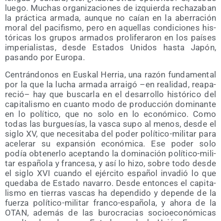
lue­go. Muchas orga­ni­za­cio­nes de izquier­da recha­za­ban
la prác­ti­ca arma­da, aun­que no caían en la abe­rra­ción
moral del paci­fis­mo, pero en aque­llas con­di­cio­nes his­
tó­ri­cas los gru­pos arma­dos pro­li­fe­ra­ron en los paí­ses
impe­ria­lis­tas, des­de Esta­dos Uni­dos has­ta Japón,
pasan­do por Europa.
Cen­trán­do­nos en Eus­kal Herria, una razón fun­da­men­tal
por la que la lucha arma­da arrai­gó –en reali­dad, reapa­
re­ció– hay que bus­car­la en el desa­rro­llo his­tó­ri­co del
capi­ta­lis­mo en cuan­to modo de pro­duc­ción domi­nan­te
en lo polí­ti­co, que no solo en lo eco­nó­mi­co. Como
todas las bur­gue­sías, la vas­ca supo al menos, des­de el
siglo XV, que nece­si­ta­ba del poder polí­ti­co-mili­tar para
ace­le­rar su expan­sión eco­nó­mi­ca. Ese poder solo
podía obte­ner­lo acep­tan­do la domi­na­ción polí­ti­co-mili­
tar espa­ño­la y fran­ce­sa, y así lo hizo, sobre todo des­de
el siglo XVI cuan­do el ejér­ci­to espa­ñol inva­dió lo que
que­da­ba de Esta­do nava­rro. Des­de enton­ces el capi­ta­
lis­mo en tie­rras vas­cas ha depen­di­do y depen­de de la
fuer­za polí­ti­co-mili­tar fran­co-espa­ño­la, y aho­ra de la
OTAN, ade­más de las buro­cra­cias socio­eco­nó­mi­cas