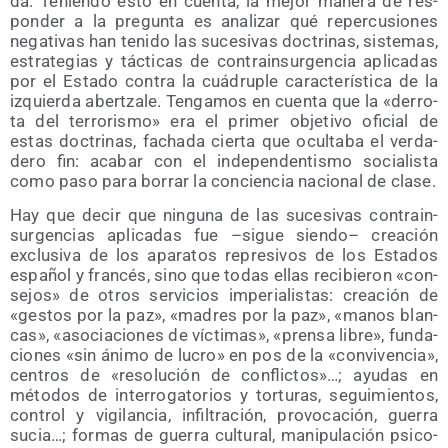
da. Tenien­do esto en cuen­ta, la mejor mane­ra de res­
pon­der a la pre­gun­ta es ana­li­zar qué reper­cu­sio­nes
nega­ti­vas han teni­do las suce­si­vas doc­tri­nas, sis­te­mas,
estra­te­gias y tác­ti­cas de con­tra­in­sur­gen­cia apli­ca­das
por el Esta­do con­tra la cuá­dru­ple carac­te­rís­ti­ca de la
izquier­da aber­tza­le. Ten­ga­mos en cuen­ta que la «derro­
ta del terro­ris­mo» era el pri­mer obje­ti­vo ofi­cial de
estas doc­tri­nas, facha­da cier­ta que ocul­ta­ba el ver­da­
de­ro fin: aca­bar con el inde­pen­den­tis­mo socia­lis­ta
como paso para borrar la con­cien­cia nacio­nal de clase.
Hay que decir que nin­gu­na de las suce­si­vas con­tra­in­
sur­gen­cias apli­ca­das fue –sigue sien­do– crea­ción
exclu­si­va de los apa­ra­tos repre­si­vos de los Esta­dos
espa­ñol y fran­cés, sino que todas ellas reci­bie­ron «con­
se­jos» de otros ser­vi­cios impe­ria­lis­tas: crea­ción de
«ges­tos por la paz», «madres por la paz», «manos blan­
cas», «aso­cia­cio­nes de víc­ti­mas», «pren­sa libre», fun­da­
cio­nes «sin áni­mo de lucro» en pos de la «con­vi­ven­cia»,
cen­tros de «reso­lu­ción de con­flic­tos»…; ayu­das en
méto­dos de inte­rro­ga­to­rios y tor­tu­ras, segui­mien­tos,
con­trol y vigi­lan­cia, infil­tra­ción, pro­vo­ca­ción, gue­rra
sucia…; for­mas de gue­rra cul­tu­ral, mani­pu­la­ción psi­co­