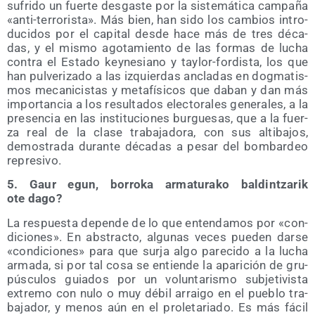
sufri­do un fuer­te des­gas­te por la sis­te­má­ti­ca cam­pa­ña
«anti-terro­ris­ta». Más bien, han sido los cam­bios intro­
du­ci­dos por el capi­tal des­de hace más de tres déca­
das, y el mis­mo ago­ta­mien­to de las for­mas de lucha
con­tra el Esta­do key­ne­siano y tay­lor-for­dis­ta, los que
han pul­ve­ri­za­do a las izquier­das ancla­das en dog­ma­tis­
mos meca­ni­cis­tas y meta­fí­si­cos que daban y dan más
impor­tan­cia a los resul­ta­dos elec­to­ra­les gene­ra­les, a la
pre­sen­cia en las ins­ti­tu­cio­nes bur­gue­sas, que a la fuer­
za real de la cla­se tra­ba­ja­do­ra, con sus alti­ba­jos,
demos­tra­da duran­te déca­das a pesar del bom­bar­deo
represivo.
5. Gaur egun, borro­ka arma­tu­ra­ko bal­din­tza­rik
ote dago?
La res­pues­ta depen­de de lo que enten­da­mos por «con­
di­cio­nes». En abs­trac­to, algu­nas veces pue­den dar­se
«con­di­cio­nes» para que sur­ja algo pare­ci­do a la lucha
arma­da, si por tal cosa se entien­de la apa­ri­ción de gru­
púscu­los guia­dos por un volun­ta­ris­mo sub­je­ti­vis­ta
extre­mo con nulo o muy débil arrai­go en el pue­blo tra­
ba­ja­dor, y menos aún en el pro­le­ta­ria­do. Es más fácil