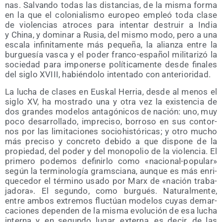
nas. Sal­van­do todas las dis­tan­cias, de la mis­ma for­ma
en la que el colo­nia­lis­mo euro­peo empleó toda cla­se
de vio­len­cias atro­ces para inten­tar des­truir a India
y Chi­na, y domi­nar a Rusia, del mis­mo modo, pero a una
esca­la infi­ni­ta­men­te más peque­ña, la alian­za entre la
bur­gue­sía vas­ca y el poder fran­co-espa­ñol mili­ta­ri­zó la
socie­dad para impo­ner­se polí­ti­ca­men­te des­de fina­les
del siglo XVIII, habién­do­lo inten­ta­do con anterioridad.
La lucha de cla­ses en Eus­kal Herria, des­de al menos el
siglo XV, ha mos­tra­do una y otra vez la exis­ten­cia de
dos gran­des mode­los anta­gó­ni­cos de nación: uno, muy
poco desa­rro­lla­do, impre­ci­so, borro­so en sus con­tor­
nos por las limi­ta­cio­nes socio­his­tó­ri­cas; y otro mucho
más pre­ci­so y con­cre­to debi­do a que dis­po­ne de la
pro­pie­dad, del poder y del mono­po­lio de la vio­len­cia. El
pri­me­ro pode­mos defi­nir­lo como «nacio­nal-popu­lar»
según la ter­mi­no­lo­gía grams­cia­na, aun­que es más enri­
que­ce­dor el tér­mino usa­do por Marx de «nación tra­ba­
ja­do­ra». El segun­do, como bur­gués. Natu­ral­men­te,
entre ambos extre­mos fluc­túan mode­los cuyas demar­
ca­cio­nes depen­den de la mis­ma evo­lu­ción de esa lucha
inter­na y, en segun­do lugar, exter­na, es decir, de las