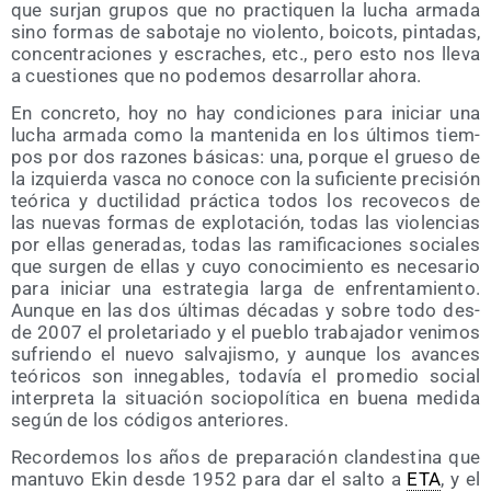
que sur­jan gru­pos que no prac­ti­quen la lucha arma­da
sino for­mas de sabo­ta­je no vio­len­to, boi­cots, pin­ta­das,
con­cen­tra­cio­nes y escra­ches, etc., pero esto nos lle­va
a cues­tio­nes que no pode­mos desa­rro­llar ahora.
En con­cre­to, hoy no hay con­di­cio­nes para ini­ciar una
lucha arma­da como la man­te­ni­da en los últi­mos tiem­
pos por dos razo­nes bási­cas: una, por­que el grue­so de
la izquier­da vas­ca no cono­ce con la sufi­cien­te pre­ci­sión
teó­ri­ca y duc­ti­li­dad prác­ti­ca todos los reco­ve­cos de
las nue­vas for­mas de explo­ta­ción, todas las vio­len­cias
por ellas gene­ra­das, todas las rami­fi­ca­cio­nes socia­les
que sur­gen de ellas y cuyo cono­ci­mien­to es nece­sa­rio
para ini­ciar una estra­te­gia lar­ga de enfren­ta­mien­to.
Aun­que en las dos últi­mas déca­das y sobre todo des­
de 2007 el pro­le­ta­ria­do y el pue­blo tra­ba­ja­dor veni­mos
sufrien­do el nue­vo sal­va­jis­mo, y aun­que los avan­ces
teó­ri­cos son inne­ga­bles, toda­vía el pro­me­dio social
inter­pre­ta la situa­ción socio­po­lí­ti­ca en bue­na medi­da
según de los códi­gos anteriores.
Recor­de­mos los años de pre­pa­ra­ción clan­des­ti­na que
man­tu­vo Ekin des­de 1952 para dar el sal­to a
ETA
, y el