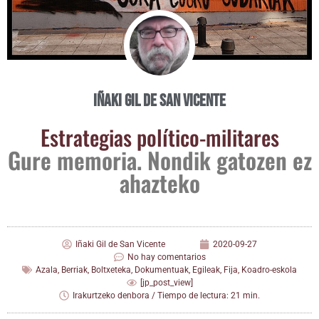
Iñaki Gil de San Vicente
Estra­te­gias político-militares
Gure memo­ria. Non­dik gato­zen ez
ahazteko
Iñaki Gil de San Vicente
2020-09-27
No hay comentarios
Azala
,
Berriak
,
Boltxeteka
,
Dokumentuak
,
Egileak
,
Fija
,
Koadro-eskola
[jp_post_view]
Irakurtzeko denbora / Tiempo de lectura: 21 min.