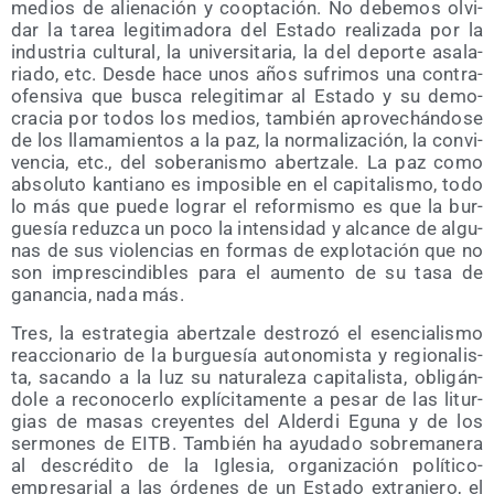
medios de alie­na­ción y coop­ta­ción. No debe­mos olvi­
dar la tarea legi­ti­ma­do­ra del Esta­do rea­li­za­da por la
indus­tria cul­tu­ral, la uni­ver­si­ta­ria, la del depor­te asa­la­
ria­do, etc. Des­de hace unos años sufri­mos una con­tra­
ofen­si­va que bus­ca rele­gi­ti­mar al Esta­do y su demo­
cra­cia por todos los medios, tam­bién apro­ve­chán­do­se
de los lla­ma­mien­tos a la paz, la nor­ma­li­za­ción, la con­vi­
ven­cia, etc., del sobe­ra­nis­mo aber­tza­le. La paz como
abso­lu­to kan­tiano es impo­si­ble en el capi­ta­lis­mo, todo
lo más que pue­de lograr el refor­mis­mo es que la bur­
gue­sía reduz­ca un poco la inten­si­dad y alcan­ce de algu­
nas de sus vio­len­cias en for­mas de explo­ta­ción que no
son impres­cin­di­bles para el aumen­to de su tasa de
ganan­cia, nada más.
Tres, la estra­te­gia aber­tza­le des­tro­zó el esen­cia­lis­mo
reac­cio­na­rio de la bur­gue­sía auto­no­mis­ta y regio­na­lis­
ta, sacan­do a la luz su natu­ra­le­za capi­ta­lis­ta, obli­gán­
do­le a reco­no­cer­lo explí­ci­ta­men­te a pesar de las litur­
gias de masas cre­yen­tes del Alder­di Egu­na y de los
ser­mo­nes de EITB. Tam­bién ha ayu­da­do sobre­ma­ne­ra
al des­cré­di­to de la Igle­sia, orga­ni­za­ción polí­ti­co-
empre­sa­rial a las órde­nes de un Esta­do extran­je­ro, el