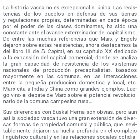
La his­to­ria vas­ca no es excep­cio­nal ni úni­ca. Las resis­
ten­cias de los pue­blos en defen­sa de sus tie­rras
y regu­la­cio­nes pro­pias, deter­mi­na­das en cada épo­ca
por el poder de las cla­ses domi­nan­tes, ha sido una
cons­tan­te ante el avan­ce exter­mi­na­dor del capi­ta­lis­mo.
De entre las muchas refe­ren­cias que Marx y Engels
deja­ron sobre estas resis­ten­cias, aho­ra des­ta­ca­mos la
del libro III de
El Capi­tal
, en su capí­tu­lo XX dedi­ca­do
a la expan­sión del capi­tal comer­cial, don­de se ana­li­za
la gran capa­ci­dad de resis­ten­cia de los «sis­te­mas
nacio­na­les de pro­duc­ción pre­ca­pi­ta­lis­ta», basa­dos
mayor­men­te en las comu­nas, en las inter­ac­cio­nes
entre la peque­ña pro­duc­ción domés­ti­ca y local, etc.
Marx cita a India y Chi­na como gran­des ejem­plos. Lue­
go vino el deba­te de Marx sobre el poten­cial revo­lu­cio­
na­rio de la comu­na cam­pe­si­na rusa…
Sus dife­ren­cias con Eus­kal Herria son obvias, pero aun
así la socie­dad vas­ca tuvo una gran exten­sión de diver­
sas for­mas de pro­pie­dad comu­nal y públi­ca, que inevi­
ta­ble­men­te deja­ron su hue­lla pro­fun­da en el com­ple­jo
lin­güís­ti­co-cul­tu­ral y en las rela­cio­nes socia­les coti­dia­