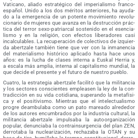
Vati­cano, alia­do estra­té­gi­co del impe­ria­lis­mo fran­co-
espa­ñol. Uni­do a los dos méri­tos ante­rio­res, ha ayu­da­
do a la emer­gen­cia de un poten­te movi­mien­to revo­lu­
cio­na­rio de muje­res que avan­za en la des­truc­ción prác­
ti­ca del terror sexo-patriar­cal sos­te­ni­do en el esen­cia­
lis­mo y en la reli­gión, con efec­tos libe­ra­do­res casi
incal­cu­la­bles. La recu­pe­ra­ción de colec­ti­vos de izquier­
da aber­tza­le tam­bién tie­ne que ver con la inma­nen­cia
del mate­ria­lis­mo his­tó­ri­co apli­ca­do has­ta hace unos
años: es la lucha de cla­ses inter­na a Eus­kal Herria y,
a esca­la más amplia, inter­na al capi­ta­lis­mo mun­dial, la
que deci­de el pre­sen­te y el futu­ro de nues­tro pueblo.
Cua­tro, la estra­te­gia aber­tza­le faci­li­tó que la mili­tan­cia
y los sec­to­res cons­cien­tes emplea­sen la ley de la con­
tra­dic­ción en su vida coti­dia­na, superan­do la meta­fí­si­
ca y el posi­ti­vis­mo. Mien­tras que el inte­lec­tua­lis­mo
pro­gre deam­bu­la­ba como un pato marea­do alre­de­dor
de los auto­res encum­bra­dos por la indus­tria cul­tu­ral, la
mili­tan­cia aber­tza­le impul­sa­ba la auto­or­ga­ni­za­ción
popu­lar, denun­cia­ba la con­tra­in­sur­gen­cia del plan ZEN,
derro­ta­ba la nuclea­ri­za­ción, recha­za­ba la OTAN y su
base de tiro, humi­lla­ba la tram­pa cons­ti­tu­cio­nal, derro­