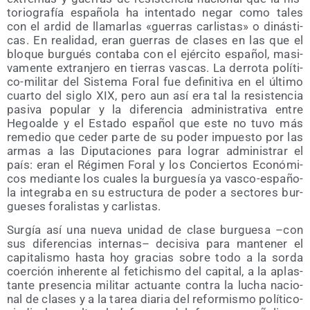
to­rio­gra­fía espa­ño­la ha inten­ta­do negar como tales
con el ardid de lla­mar­las «gue­rras car­lis­tas» o dinás­ti­
cas. En reali­dad, eran gue­rras de cla­ses en las que el
blo­que bur­gués con­ta­ba con el ejér­ci­to espa­ñol, masi­
va­men­te extran­je­ro en tie­rras vas­cas. La derro­ta polí­ti­
co-mili­tar del Sis­te­ma Foral fue defi­ni­ti­va en el últi­mo
cuar­to del siglo XIX, pero aun así era tal la resis­ten­cia
pasi­va popu­lar y la dife­ren­cia admi­nis­tra­ti­va entre
Hegoal­de y el Esta­do espa­ñol que este no tuvo más
reme­dio que ceder par­te de su poder impues­to por las
armas a las Dipu­tacio­nes para lograr admi­nis­trar el
país: eran el Régi­men Foral y los Con­cier­tos Eco­nó­mi­
cos median­te los cua­les la bur­gue­sía ya vas­co-espa­ño­
la inte­gra­ba en su estruc­tu­ra de poder a sec­to­res bur­
gue­ses fora­lis­tas y carlistas.
Sur­gía así una nue­va uni­dad de cla­se bur­gue­sa –con
sus dife­ren­cias inter­nas– deci­si­va para man­te­ner el
capi­ta­lis­mo has­ta hoy gra­cias sobre todo a la sor­da
coer­ción inhe­ren­te al feti­chis­mo del capi­tal, a la aplas­
tan­te pre­sen­cia mili­tar actuan­te con­tra la lucha nacio­
nal de cla­ses y a la tarea dia­ria del refor­mis­mo polí­ti­co-