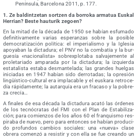
Penín­su­la, Bar­ce­lo­na 2011, p. 177.
1. Ze bal­din­tze­tan sor­tzen da borro­ka arma­tua Eus­kal
Herrian? Bes­te hau­tu­rik zegoen?
En la mitad de la déca­da de 1950 se habían esfu­ma­do
defi­ni­ti­va­men­te varias espe­ran­zas sobre la posi­ble
demo­cra­ti­za­ción polí­ti­ca: el impe­ria­lis­mo y la Igle­sia
apo­ya­ban la dic­ta­du­ra; el PNV no la com­ba­tía y la bur­
gue­sía «nacio­na­lis­ta» sobrex­plo­ta­ba sal­va­je­men­te al
pro­le­ta­ria­do ampa­ra­da por la dic­ta­du­ra; la izquier­da
esta­ta­lis­ta esta­ba des­man­te­la­da; las gran­des huel­gas
ini­cia­das en 1947 habían sido derro­ta­das; la opre­sión
lin­güís­ti­co-cul­tu­ral era impla­ca­ble y el eus­ka­ra retro­ce­
día rápi­da­men­te; la autar­quía era un fra­ca­so y la pobre­
za crecía…
A fina­les de esa déca­da la dic­ta­du­ra aca­tó las órde­nes
de los tec­nó­cra­tas del FMI con el Plan de Esta­bi­li­za­
ción; para comien­zos de los años 60 el fran­quis­mo res­
pi­ra­ba de nue­vo, pero para enton­ces se habían pro­du­ci­
do pro­fun­dos cam­bios socia­les: una «nue­va» cla­se
obre­ra comen­zó a resis­tir y con ella se fue crean­do un