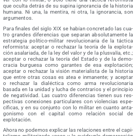
que ocul­ta detrás de su supi­na igno­ran­cia de la his­to­ria
huma­na. Ni una, la men­ti­ra, ni otra, la igno­ran­cia, son
argumentos.
Para fina­les del siglo XIX se habían con­cre­ta­do las cua­
tro gran­des dife­ren­cias que sepa­ran abso­lu­ta­men­te la
estra­te­gia polí­ti­co-mili­tar revo­lu­cio­na­ria de la tác­ti­ca
refor­mis­ta: acep­tar o recha­zar la teo­ría de la explo­ta­
ción asa­la­ria­da, de la ley del valor y de la plus­va­lía, etc.;
acep­tar o recha­zar la teo­ría del Esta­do y de la demo­
cra­cia bur­gue­sa como garan­tes de esa explo­ta­ción;
acep­tar o recha­zar la visión mate­ria­lis­ta de la his­to­ria
que entre otras cosas es atea e inma­nen­te; y acep­tar
o recha­zar la dia­léc­ti­ca como arma revo­lu­cio­na­ria
basa­da en la uni­dad y lucha de con­tra­rios y el prin­ci­pio
de nega­ti­vi­dad. Las cua­tro dife­ren­cias tie­nen sus res­
pec­ti­vas cone­xio­nes par­ti­cu­la­res con vio­len­cias espe­
cí­fi­cas, y en su con­jun­to con lo mili­tar en cuan­to anta­
go­nis­mo con el capi­tal como rela­ción social de
explotación.
Aho­ra no pode­mos expli­car las rela­cio­nes entre el capi­
ta­lis­mo mili­ta­ri­za­do vas­co y la cuá­dru­ple demar­ca­ción