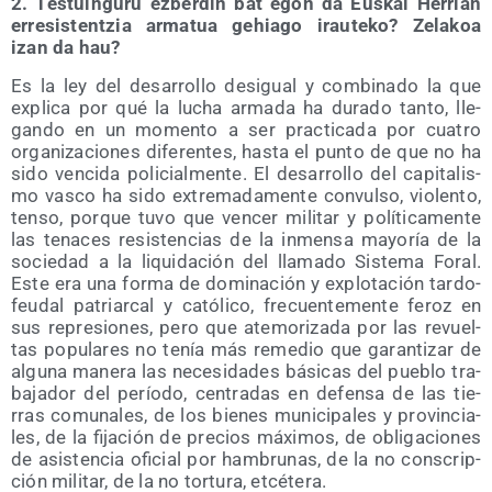
2. Tes­tuin­gu­ru ezber­din bat egon da Eus­kal Herrian
erre­sis­ten­tzia arma­tua gehia­go irau­te­ko? Zela­koa
izan da hau?
Es la ley del desa­rro­llo des­igual y com­bi­na­do la que
expli­ca por qué la lucha arma­da ha dura­do tan­to, lle­
gan­do en un momen­to a ser prac­ti­ca­da por cua­tro
orga­ni­za­cio­nes dife­ren­tes, has­ta el pun­to de que no ha
sido ven­ci­da poli­cial­men­te. El desa­rro­llo del capi­ta­lis­
mo vas­co ha sido extre­ma­da­men­te con­vul­so, vio­len­to,
ten­so, por­que tuvo que ven­cer mili­tar y polí­ti­ca­men­te
las tena­ces resis­ten­cias de la inmen­sa mayo­ría de la
socie­dad a la liqui­da­ción del lla­ma­do Sis­te­ma Foral.
Este era una for­ma de domi­na­ción y explo­ta­ción tar­do­
feu­dal patriar­cal y cató­li­co, fre­cuen­te­men­te feroz en
sus repre­sio­nes, pero que ate­mo­ri­za­da por las revuel­
tas popu­la­res no tenía más reme­dio que garan­ti­zar de
algu­na mane­ra las nece­si­da­des bási­cas del pue­blo tra­
ba­ja­dor del perío­do, cen­tra­das en defen­sa de las tie­
rras comu­na­les, de los bie­nes muni­ci­pa­les y pro­vin­cia­
les, de la fija­ción de pre­cios máxi­mos, de obli­ga­cio­nes
de asis­ten­cia ofi­cial por ham­bru­nas, de la no cons­crip­
ción mili­tar, de la no tor­tu­ra, etcétera.