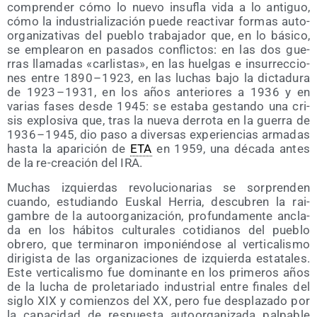
com­pren­der cómo lo nue­vo insu­fla vida a lo anti­guo,
cómo la indus­tria­li­za­ción pue­de reac­ti­var for­mas auto­
or­ga­ni­za­ti­vas del pue­blo tra­ba­ja­dor que, en lo bási­co,
se emplea­ron en pasa­dos con­flic­tos: en las dos gue­
rras lla­ma­das «car­lis­tas», en las huel­gas e insu­rrec­cio­
nes entre 1890 – 1923, en las luchas bajo la dic­ta­du­ra
de 1923 – 1931, en los años ante­rio­res a 1936 y en
varias fases des­de 1945: se esta­ba ges­tan­do una cri­
sis explo­si­va que, tras la nue­va derro­ta en la gue­rra de
1936 – 1945, dio paso a diver­sas expe­rien­cias arma­das
has­ta la apa­ri­ción de
ETA
en 1959, una déca­da antes
de la re-crea­ción del IRA.
Muchas izquier­das revo­lu­cio­na­rias se sor­pren­den
cuan­do, estu­dian­do Eus­kal Herria, des­cu­bren la rai­
gam­bre de la auto­or­ga­ni­za­ción, pro­fun­da­men­te ancla­
da en los hábi­tos cul­tu­ra­les coti­dia­nos del pue­blo
obre­ro, que ter­mi­na­ron impo­nién­do­se al ver­ti­ca­lis­mo
diri­gis­ta de las orga­ni­za­cio­nes de izquier­da esta­ta­les.
Este ver­ti­ca­lis­mo fue domi­nan­te en los pri­me­ros años
de la lucha de pro­le­ta­ria­do indus­trial entre fina­les del
siglo XIX y comien­zos del XX, pero fue des­pla­za­do por
la capa­ci­dad de res­pues­ta auto­or­ga­ni­za­da pal­pa­ble