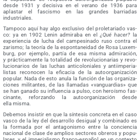
des­de 1931 y deci­si­va en el verano de 1936 para
aplas­tar el fas­cis­mo en las gran­des barria­das
industriales.
Tam­po­co aquí hay algo exclu­si­vo del pro­le­ta­ria­do vas­
co: ya en 1902 Lenin admi­ra­ba en el
¿Qué hacer?
la
expe­rien­cia de lucha del cam­pe­si­na­do ruso con­tra el
zaris­mo; la teo­ría de la espon­ta­nei­dad de Rosa Luxem­
burg, por ejem­plo, par­tía de esa mis­ma admi­ra­ción,
y prác­ti­ca­men­te la tota­li­dad de revo­lu­cio­na­rias y revo­
lu­cio­na­rios de las luchas anti­co­lo­nia­les y anti­im­pe­ria­
lis­tas reco­no­cen la efi­ca­cia de la auto­or­ga­ni­za­ción
popu­lar. Nada de esto anu­la la fun­ción de las orga­ni­za­
cio­nes mili­tan­tes, de las lla­ma­das «van­guar­dias» que
se han gana­do su influen­cia a pul­so, con heroís­mo fas­
ci­nan­te, refor­zan­do la auto­or­ga­ni­za­ción des­de
ella misma.
Debe­mos insis­tir en que la sín­te­sis con­cre­ta en el caso
vas­co de la ley del desa­rro­llo des­igual y com­bi­na­do es
la for­ma­da por el anta­go­nis­mo entre la con­cien­cia
nacio­nal de cla­se de amplios sec­to­res obre­ros y popu­
la­res, y el impe­ria­lis­mo fran­co-espa­ñol en un con­tex­to