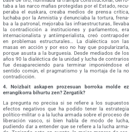
ta­ba a las nar­co mafias pro­te­gi­das por el Esta­do, recu­
pe­ra­ba el eus­ka­ra, crea­ba medios de pren­sa crí­ti­ca,
lucha­ba por la Amnis­tía y denun­cia­ba la tor­tu­ra, fre­na­
ba a la patro­nal, mejo­ra­ba las infra­es­truc­tu­ras, lle­va­ba
la con­tra­dic­ción a ins­ti­tu­cio­nes y par­la­men­tos, era
inter­na­cio­na­lis­ta y anti­im­pe­ria­lis­ta, creó con­tra­po­der
en pro­ble­mas estruc­tu­ra­les… La dia­léc­ti­ca son las
masas en acción y por eso no hay que popu­la­ri­zar­la,
por­que asus­ta a la bur­gue­sía. Des­de media­dos de los
años 90 la dia­léc­ti­ca de la uni­dad y lucha de con­tra­rios
fue des­apa­re­cien­do para ter­mi­nar impo­nién­do­se el
sen­ti­do común, el prag­ma­tis­mo y la mor­ta­ja de la no
contradicción.
4. Noiz­bait aska­pen pro­ze­suan borro­ka mol­de ez
erran­gi­ko­rra bihur­tu zen? Zergatik?
La pre­gun­ta no pre­ci­sa si se refie­re a los supues­tos
efec­tos nega­ti­vos que ha podi­do tener la estra­te­gia
polí­ti­co-mili­tar o a la lucha arma­da sobre el pro­ce­so de
libe­ra­ción vas­co, si bien habla de modo de lucha,
pudien­do dar a enten­der que se refie­re a la lucha arma­