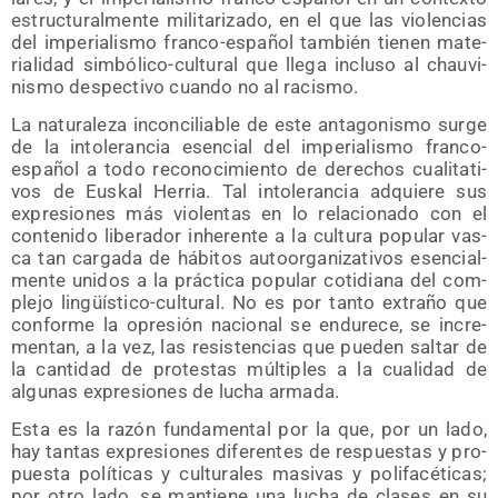
estruc­tu­ral­men­te mili­ta­ri­za­do, en el que las vio­len­cias
del impe­ria­lis­mo fran­co-espa­ñol tam­bién tie­nen mate­
ria­li­dad sim­bó­li­co-cul­tu­ral que lle­ga inclu­so al chau­vi­
nis­mo des­pec­ti­vo cuan­do no al racismo.
La natu­ra­le­za incon­ci­lia­ble de este anta­go­nis­mo sur­ge
de la into­le­ran­cia esen­cial del impe­ria­lis­mo fran­co-
espa­ñol a todo reco­no­ci­mien­to de dere­chos cua­li­ta­ti­
vos de Eus­kal Herria. Tal into­le­ran­cia adquie­re sus
expre­sio­nes más vio­len­tas en lo rela­cio­na­do con el
con­te­ni­do libe­ra­dor inhe­ren­te a la cul­tu­ra popu­lar vas­
ca tan car­ga­da de hábi­tos auto­or­ga­ni­za­ti­vos esen­cial­
men­te uni­dos a la prác­ti­ca popu­lar coti­dia­na del com­
ple­jo lin­güís­ti­co-cul­tu­ral. No es por tan­to extra­ño que
con­for­me la opre­sión nacio­nal se endu­re­ce, se incre­
men­tan, a la vez, las resis­ten­cias que pue­den sal­tar de
la can­ti­dad de pro­tes­tas múl­ti­ples a la cua­li­dad de
algu­nas expre­sio­nes de lucha armada.
Esta es la razón fun­da­men­tal por la que, por un lado,
hay tan­tas expre­sio­nes dife­ren­tes de res­pues­tas y pro­
pues­ta polí­ti­cas y cul­tu­ra­les masi­vas y poli­fa­cé­ti­cas;
por otro lado, se man­tie­ne una lucha de cla­ses en su