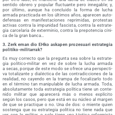
sen­ti­do obre­ro y popu­lar fluc­tuan­te pero inne­ga­ble; y,
por últi­mo, aun­que ha con­clui­do la for­ma de lucha
arma­da prac­ti­ca­da en los últi­mos años, apa­re­cen auto­
de­fen­sas en mani­fes­ta­cio­nes repri­mi­das, pro­tes­tas
acti­vas con­tra la impu­ni­dad fas­cis­ta, con­tra la estra­te­
gia car­ce­la­ria de exter­mi­nio, con­tra la pre­po­ten­cia cíni­
ca de la gran banca…
3. Zerk eman dio EHko aska­pen pro­ze­sua­ri estra­te­gia
politiko-militarrak?
Es muy correc­to que la pre­gun­ta sea sobre la estra­te­
gia polí­ti­co-mili­tar en vez de sobre la lucha arma­da
a secas, por­que de este modo se ofre­ce una pers­pec­ti­
va tota­li­zan­te y dia­léc­ti­ca de las con­tra­dic­cio­nes de la
reali­dad, no cayen­do en la tram­pa de foca­li­zar­lo todo
en el tér­mino tan mani­pu­la­ble de lucha arma­da. Toda,
abso­lu­ta­men­te toda estra­te­gia polí­ti­ca tie­ne un con­te­
ni­do mili­tar que apa­re­ce­rá más o menos explí­ci­to
según los casos, pero que está en su núcleo al mar­gen
de que se prac­ti­que o no. Una de dos: o mien­te quien
sos­ten­ga que su estra­te­gia polí­ti­ca no tie­ne nada que
ver con lo mili­tar, o solo tie­ne una tác­ti­ca refor­mis­ta