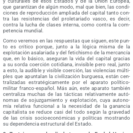
y cul­tu­ra­les de esos Esta­dos y de la Unión Euro­pea,
que garan­ti­zan de algún modo, mal que bien, las con­di­
cio­nes de repro­duc­ción amplia­da del capi­tal tan­to con­
tra las resis­ten­cias del pro­le­ta­ria­do vas­co, es decir,
con­tra la lucha de cla­ses inter­na, como con­tra la com­
pe­ten­cia mundial.
Como vere­mos en las res­pues­tas que siguen, este pun­
to es crí­ti­co por­que, jun­to a la lógi­ca mis­ma de la
explo­ta­ción asa­la­ria­da y del feti­chis­mo de la mer­can­cía
que, en lo bási­co, ase­gu­ran la vida del capi­tal gra­cias
a su sor­da coer­ción coti­dia­na, invi­si­ble pero real, jun­to
a esto, la audi­ble y visi­ble coer­ción, las vio­len­cias múl­ti­
ples que apun­ta­lan la civi­li­za­ción bur­gue­sa, están cen­
tra­li­za­das estra­té­gi­ca­men­te por el apa­ra­to polí­ti­co-
mili­tar fran­co-espa­ñol. Más aún, este apa­ra­to tam­bién
cen­tra­li­za muchas de las tác­ti­cas rela­ti­va­men­te autó­
no­mas de sojuz­ga­mien­to y explo­ta­ción, cuya auto­no­
mía rela­ti­va fun­cio­nal a la nece­si­dad de la ganan­cia
capi­ta­lis­ta se redu­ce casi del todo según la gra­ve­dad
de las cri­sis socio­eco­nó­mi­cas y polí­ti­cas mos­tran­do
su depen­den­cia estruc­tu­ral del Estado.