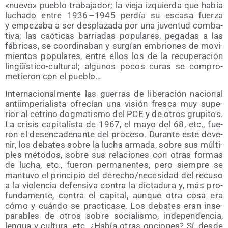
«nue­vo» pue­blo tra­ba­ja­dor; la vie­ja izquier­da que había
lucha­do entre 1936 – 1945 per­día su esca­sa fuer­za
y empe­za­ba a ser des­pla­za­da por una juven­tud com­ba­
ti­va; las caó­ti­cas barria­das popu­la­res, pega­das a las
fábri­cas, se coor­di­na­ban y sur­gían embrio­nes de movi­
mien­tos popu­la­res, entre ellos los de la recu­pe­ra­ción
lin­güís­ti­co-cul­tu­ral; algu­nos pocos curas se com­pro­
me­tie­ron con el pueblo…
Inter­na­cio­nal­men­te las gue­rras de libe­ra­ción nacio­nal
anti­im­pe­ria­lis­ta ofre­cían una visión fres­ca muy supe­
rior al cetrino dog­ma­tis­mo del PCE y de otros gru­pi­tos.
La cri­sis capi­ta­lis­ta de 1967, el mayo del 68, etc., fue­
ron el des­en­ca­de­nan­te del pro­ce­so. Duran­te este deve­
nir, los deba­tes sobre la lucha arma­da, sobre sus múl­ti­
ples méto­dos, sobre sus rela­cio­nes con otras for­mas
de lucha, etc., fue­ron per­ma­nen­tes, pero siem­pre se
man­tu­vo el prin­ci­pio del derecho/​necesidad del recu­so
a la vio­len­cia defen­si­va con­tra la dic­ta­du­ra y, más pro­
fun­da­men­te, con­tra el capi­tal, aun­que otra cosa era
cómo y cuán­do se prac­ti­ca­se. Los deba­tes eran inse­
pa­ra­bles de otros sobre socia­lis­mo, inde­pen­den­cia,
len­gua y cul­tu­ra, etc. ¿Había otras opcio­nes? Sí, des­de