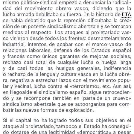
mis­mo polí­ti­co-sin­di­cal empe­zó a denun­ciar la radi­ca­li­
dad del movi­mien­to obre­ro vas­co, dicien­do que la
lucha arma­da debi­li­ta­ba su fuer­za. En la his­to­ria de
ETA
se había deba­ti­do que la repre­sión difi­cul­ta­ba la crea­
ción de un poten­te sin­di­ca­lis­mo aber­tza­le y se toma­ron
medi­das al res­pec­to. Los ata­ques al pro­le­ta­ria­do vas­
co vinie­ron des­de todos los fren­tes: des­man­te­la­mien­to
indus­trial, inten­tos de aca­bar con el mar­co vas­co de
rela­cio­nes labo­ra­les, defen­sa de los Esta­dos espa­ñol
y fran­cés como úni­cos garan­tes de mejo­ras socia­les,
recha­zo casi total de cual­quier lucha o huel­ga lar­ga
y de casi todas las huel­gas gene­ra­les, indi­fe­ren­cia
o recha­zo de la len­gua y cul­tu­ra vas­ca en la lucha obre­
ra, nega­ti­va a estre­char lazos con el movi­mien­to popu­
lar y veci­nal, lucha con­tra el «terro­ris­mo», etc. Aun así,
en Hegoal­de el sin­di­ca­lis­mo espa­ñol sigue retro­ce­dien­
do y se recom­po­ne tam­bién en Ipa­rral­de un «nue­vo»
sin­di­ca­lis­mo aber­tza­le que se auto­or­ga­ni­za para com­
ba­tir las nue­vas for­mas de explotación.
Si el capi­tal no ha logra­do todos sus obje­ti­vos en el
ata­que al pro­le­ta­ria­do, tam­po­co el Esta­do ha con­se­gui­
do dotar­se de una legi­ti­mi­dad «demo­crá­ti­ca» a pesar