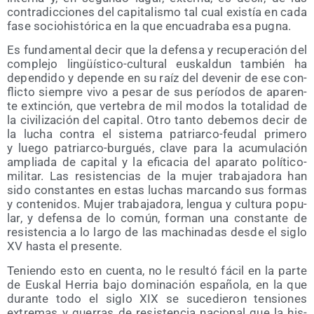
con­tra­dic­cio­nes del capi­ta­lis­mo tal cual exis­tía en cada
fase socio­his­tó­ri­ca en la que encua­dra­ba esa pugna.
Es fun­da­men­tal decir que la defen­sa y recu­pe­ra­ción del
com­ple­jo lin­güís­ti­co-cul­tu­ral eus­kal­dun tam­bién ha
depen­di­do y depen­de en su raíz del deve­nir de ese con­
flic­to siem­pre vivo a pesar de sus perío­dos de apa­ren­
te extin­ción, que ver­te­bra de mil modos la tota­li­dad de
la civi­li­za­ción del capi­tal. Otro tan­to debe­mos decir de
la lucha con­tra el sis­te­ma patriar­co-feu­dal pri­me­ro
y lue­go patriar­co-bur­gués, cla­ve para la acu­mu­la­ción
amplia­da de capi­tal y la efi­ca­cia del apa­ra­to polí­ti­co-
mili­tar. Las resis­ten­cias de la mujer tra­ba­ja­do­ra han
sido cons­tan­tes en estas luchas mar­can­do sus for­mas
y con­te­ni­dos. Mujer tra­ba­ja­do­ra, len­gua y cul­tu­ra popu­
lar, y defen­sa de lo común, for­man una cons­tan­te de
resis­ten­cia a lo lar­go de las machi­na­das des­de el siglo
XV has­ta el presente.
Tenien­do esto en cuen­ta, no le resul­tó fácil en la par­te
de Eus­kal Herria bajo domi­na­ción espa­ño­la, en la que
duran­te todo el siglo XIX se suce­die­ron ten­sio­nes
extre­mas y gue­rras de resis­ten­cia nacio­nal que la his­