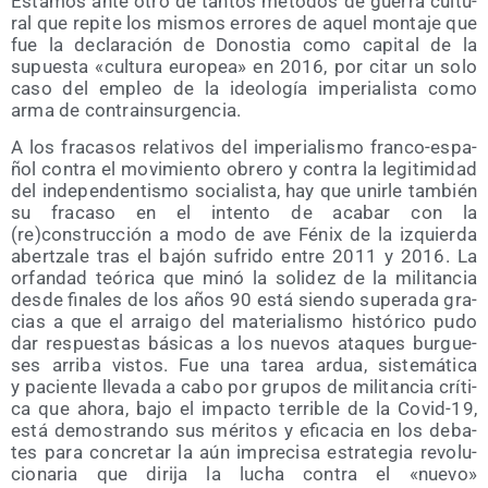
Esta­mos ante otro de tan­tos méto­dos de gue­rra cul­tu­
ral que repi­te los mis­mos erro­res de aquel mon­ta­je que
fue la decla­ra­ción de Donos­tia como capi­tal de la
supues­ta «cul­tu­ra euro­pea» en 2016, por citar un solo
caso del empleo de la ideo­lo­gía impe­ria­lis­ta como
arma de contrainsurgencia.
A los fra­ca­sos rela­ti­vos del impe­ria­lis­mo fran­co-espa­
ñol con­tra el movi­mien­to obre­ro y con­tra la legi­ti­mi­dad
del inde­pen­den­tis­mo socia­lis­ta, hay que unir­le tam­bién
su fra­ca­so en el inten­to de aca­bar con la
(re)construcción a modo de ave Fénix de la izquier­da
aber­tza­le tras el bajón sufri­do entre 2011 y 2016. La
orfan­dad teó­ri­ca que minó la soli­dez de la mili­tan­cia
des­de fina­les de los años 90 está sien­do supe­ra­da gra­
cias a que el arrai­go del mate­ria­lis­mo his­tó­ri­co pudo
dar res­pues­tas bási­cas a los nue­vos ata­ques bur­gue­
ses arri­ba vis­tos. Fue una tarea ardua, sis­te­má­ti­ca
y pacien­te lle­va­da a cabo por gru­pos de mili­tan­cia crí­ti­
ca que aho­ra, bajo el impac­to terri­ble de la Covid-19,
está demos­tran­do sus méri­tos y efi­ca­cia en los deba­
tes para con­cre­tar la aún impre­ci­sa estra­te­gia revo­lu­
cio­na­ria que diri­ja la lucha con­tra el «nue­vo»