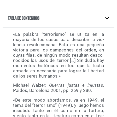
Tabla de contenidos
«La pala­bra “terro­ris­mo” se uti­li­za en la
mayo­ría de los casos para des­cri­bir la vio­
len­cia revo­lu­cio­na­ria. Esta es una peque­ña
vic­to­ria para los cam­peo­nes del orden, en
cuyas filas, de nin­gún modo resul­tan des­co­
no­ci­dos los usos del terror […] Sin duda, hay
momen­tos his­tó­ri­cos en los que la lucha
arma­da es nece­sa­ria para lograr la liber­tad
de los seres humanos.»
Michael Wal­zer:
Gue­rras jus­tas e injus­tas
,
Pai­dós, Bar­ce­lo­na 2001, pp. 269 y 280.
«De este modo abor­da­mos, ya en 1949, el
tema del “terro­ris­mo” (1949), y lue­go hemos
insis­ti­do tan­to en él como en la tor­tu­ra;
y esto tan­to en la lite­ra­tu­ra como en el tea­