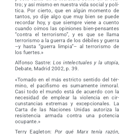
tro; y así mis­mo en nues­tra vida social y polí­
ti­ca. Por cier­to, que en algún momen­to de
tan­tos, yo dije algo que muy bien se pue­de
recor­dar hoy, y que siem­pre vie­ne a cuen­to
cuan­do oímos las opi­nio­nes bien-pen­san­tes
“con­tra el terro­ris­mo”, y es que se lla­ma
terro­ris­mo a la gue­rra de los débi­les y gue­rra
–y has­ta “gue­rra lim­pia”– al terro­ris­mo de
los fuertes.»
Alfon­so Sas­tre:
Los inte­lec­tua­les y la uto­pía
,
Deba­te, Madrid 2002, p. 39.
«Toma­do en el más estric­to sen­ti­do del tér­
mino, el paci­fis­mo es suma­men­te inmo­ral.
Casi todo el mun­do está de acuer­do con la
nece­si­dad de emplear la vio­len­cia en cir­
cuns­tan­cias extre­mas y excep­cio­na­les. La
Car­ta de las Nacio­nes Uni­das auto­ri­za la
resis­ten­cia arma­da con­tra una poten­cia
ocupante.»
Terry Eagle­ton:
Por qué Marx tenía razón
,