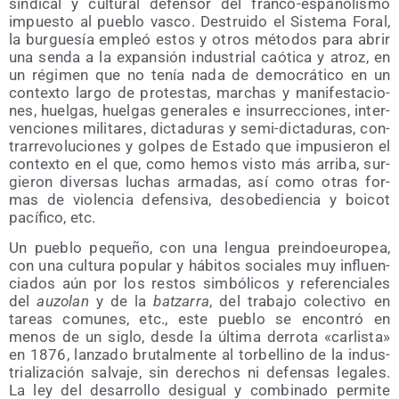
sin­di­cal y cul­tu­ral defen­sor del fran­co-espa­ño­lis­mo
impues­to al pue­blo vas­co. Des­trui­do el Sis­te­ma Foral,
la bur­gue­sía empleó estos y otros méto­dos para abrir
una sen­da a la expan­sión indus­trial caó­ti­ca y atroz, en
un régi­men que no tenía nada de demo­crá­ti­co en un
con­tex­to lar­go de pro­tes­tas, mar­chas y mani­fes­ta­cio­
nes, huel­gas, huel­gas gene­ra­les e insu­rrec­cio­nes, inter­
ven­cio­nes mili­ta­res, dic­ta­du­ras y semi-dic­ta­du­ras, con­
tra­rre­vo­lu­cio­nes y gol­pes de Esta­do que impu­sie­ron el
con­tex­to en el que, como hemos vis­to más arri­ba, sur­
gie­ron diver­sas luchas arma­das, así como otras for­
mas de vio­len­cia defen­si­va, des­obe­dien­cia y boi­cot
pací­fi­co, etc.
Un pue­blo peque­ño, con una len­gua pre­in­do­euro­pea,
con una cul­tu­ra popu­lar y hábi­tos socia­les muy influen­
cia­dos aún por los res­tos sim­bó­li­cos y refe­ren­cia­les
del
auzo­lan
y de la
batza­rra
, del tra­ba­jo colec­ti­vo en
tareas comu­nes, etc., este pue­blo se encon­tró en
menos de un siglo, des­de la últi­ma derro­ta «car­lis­ta»
en 1876, lan­za­do bru­tal­men­te al tor­be­llino de la indus­
tria­li­za­ción sal­va­je, sin dere­chos ni defen­sas lega­les.
La ley del desa­rro­llo des­igual y com­bi­na­do per­mi­te