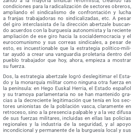
zan­do a la mayo­ría sin­di­cal refor­mis­ta, crean­do las
con­di­cio­nes para la radi­ca­li­za­ción de sec­to­res obre­ros,
amplian­do el sin­di­ca­lis­mo de con­fron­ta­ción y lucha
a fran­jas tra­ba­ja­do­ras no sin­di­ca­li­za­das, etc. A pesar
del giro inter­cla­sis­ta de la direc­ción aber­tza­le bus­can­
do acuer­dos con la bur­gue­sía auto­no­mis­ta y la recien­te
amplia­ción de ese giro hacia la social­de­mo­cra­cia y el
euro­co­mu­nis­mo y sus correas sin­di­ca­les, a pesar de
esto, es incues­tio­na­ble que la estra­te­gia polí­ti­co-mili­
tar ayu­dó a crear una van­guar­dia pro­le­ta­ria den­tro del
pue­blo tra­ba­ja­dor que hoy, aho­ra, empie­za a mos­trar
su fuerza.
Dos, la estra­te­gia aber­tza­le logró des­le­gi­ti­mar el Esta­
do y la monar­quía mili­tar como nin­gu­na otra fuer­za en
la penín­su­la: en Hego Eus­kal Herria, el Esta­do espa­ñol
y su tra­mo­ya par­la­men­ta­ria no se han man­te­ni­do gra­
cias a la decre­cien­te legi­ti­ma­ción que tenía en los sec­
to­res unio­nis­tas de la pobla­ción vas­ca, cla­ra­men­te en
retro­ce­so, sino a la pre­sen­cia pal­pa­ble y a la vez difu­sa
de sus fuer­zas mili­ta­res, inclui­das en ellas las poli­cías
regio­na­les y la indus­tria de la segu­ri­dad, y al apo­yo
incon­di­cio­nal y per­ma­nen­te de la bur­gue­sía local y sus