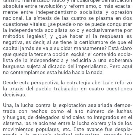
abso­lu­ta entre revo­lu­ción y refor­mis­mo, o más exac­ta­
men­te entre inde­pen­den­tis­mo socia­lis­ta y opre­sión
nacio­nal. La sín­te­sis de las cua­tro se plas­ma en dos
cues­tio­nes vita­les: ¿se pue­de o no se pue­de con­quis­tar
la inde­pen­den­cia socia­lis­ta solo y exclu­si­va­men­te por
méto­dos lega­les?, y ¿qué hacer si la res­pues­ta es
nega­ti­va, es decir, si se tie­ne la cer­ti­dum­bre de que el
capi­tal jamás se va a sui­ci­dar man­sa­men­te? Está cla­ro
que que­da la ter­ce­ra opción: excluir el con­te­ni­do socia­
lis­ta de la inde­pen­den­cia y redu­cir­la a una sobe­ra­nía
bur­gue­sa suje­ta al dic­ta­do del impe­ria­lis­mo. Pero aquí
no con­tem­pla­mos esta hui­da hacia la nada.
Des­de esta pers­pec­ti­va, la estra­te­gia aber­tza­le refor­zó
la pra­xis del pue­blo tra­ba­ja­dor en cua­tro cues­tio­nes
decisivas.
Una, la lucha con­tra la explo­ta­ción asa­la­ria­da demos­
tra­da con hechos como el alto núme­ro de luchas
y huel­gas, de dele­ga­dos sin­di­ca­les no inte­gra­dos en el
sis­te­ma, las rela­cio­nes entre la lucha obre­ra y la de los
movi­mien­tos popu­la­res, etc. Este avan­ce fue des­pla­