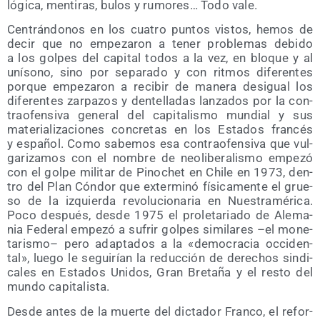
ló­gi­ca, men­ti­ras, bulos y rumo­res… Todo vale.
Cen­trán­do­nos en los cua­tro pun­tos vis­tos, hemos de
decir que no empe­za­ron a tener pro­ble­mas debi­do
a los gol­pes del capi­tal todos a la vez, en blo­que y al
uní­sono, sino por sepa­ra­do y con rit­mos dife­ren­tes
por­que empe­za­ron a reci­bir de mane­ra des­igual los
dife­ren­tes zar­pa­zos y den­te­lla­das lan­za­dos por la con­
tra­ofen­si­va gene­ral del capi­ta­lis­mo mun­dial y sus
mate­ria­li­za­cio­nes con­cre­tas en los Esta­dos fran­cés
y espa­ñol. Como sabe­mos esa con­tra­ofen­si­va que vul­
ga­ri­za­mos con el nom­bre de neo­li­be­ra­lis­mo empe­zó
con el gol­pe mili­tar de Pino­chet en Chi­le en 1973, den­
tro del Plan Cón­dor que exter­mi­nó físi­ca­men­te el grue­
so de la izquier­da revo­lu­cio­na­ria en Nues­tra­mé­ri­ca.
Poco des­pués, des­de 1975 el pro­le­ta­ria­do de Ale­ma­
nia Fede­ral empe­zó a sufrir gol­pes simi­la­res –el mone­
ta­ris­mo– pero adap­ta­dos a la «demo­cra­cia occi­den­
tal», lue­go le segui­rían la reduc­ción de dere­chos sin­di­
ca­les en Esta­dos Uni­dos, Gran Bre­ta­ña y el res­to del
mun­do capitalista.
Des­de antes de la muer­te del dic­ta­dor Fran­co, el refor­