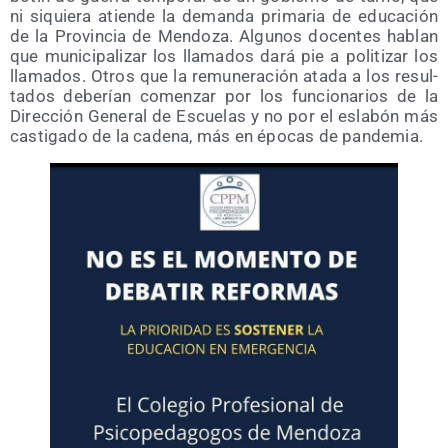
ni siquie­ra atien­de la deman­da pri­ma­ria de edu­ca­ción
de la Pro­vin­cia de Men­do­za. Algu­nos docen­tes hablan
que muni­ci­pa­li­zar los lla­ma­dos dará pie a poli­ti­zar los
lla­ma­dos. Otros que la remu­ne­ra­ción ata­da a los resul­
ta­dos debe­rían comen­zar por los fun­cio­na­rios de la
Direc­ción Gene­ral de Escue­las y no por el esla­bón más
cas­ti­ga­do de la cade­na, más en épo­cas de pandemia.