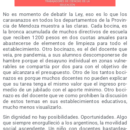
No es momen­to de deba­tir la Ley, eso es lo que los
cara­va­na­zos en todos los depar­ta­men­tos de la Pro­vin­
cia de Men­do­za mues­tra a las cla­ras. Cada boci­na, es
la bron­ca acu­mu­la­da de muchos direc­ti­vos de escue­la
que reci­ben 1200 pesos en dos cuo­tas anua­les para
abas­te­cer­se de ele­men­tos de lim­pie­za para todo el
esta­ble­ci­mien­to. Otro boci­na­zo, es el del docen­te que
veía, pre pan­de­mia, a sus alum­nos des­com­po­ner­se de
ham­bre por­que el desa­yuno indi­vi­dual en zonas vul­ne­
ra­bles se com­par­tía por dos para con el obje­ti­vo de
que alcan­za­ra el pre­su­pues­to. Otro de los tan­tos boci­
na­zos es por­que muchos docen­tes no pue­den expli­car
que su tarea ten­ga el mis­mo valor que el ingre­so pro­
me­dio de un jubi­la­do con el apor­te míni­mo. Otro boci­
na­zo es del docen­te que ve como prohí­ben la dis­cu­sión
de estos temas en sus esta­ble­ci­mien­tos edu­ca­ti­vos,
mucho menos visualizarlo.
Sin dig­ni­dad no hay posi­bi­li­da­des. Opor­tu­ni­da­des. Algo
que siem­pre enor­gu­lle­ció a los argen­ti­nos, la movi­li­dad
social ascen­den­te. Un niño con docen­tes bas­tar­dea­