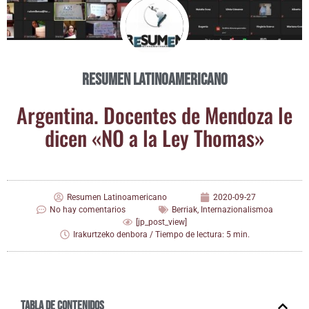
Resumen Latinoamericano
Argen­ti­na. Docen­tes de Men­do­za le
dicen «NO a la Ley Thomas»
Resumen Latinoamericano
2020-09-27
No hay comentarios
Berriak
,
Internazionalismoa
[jp_post_view]
Irakurtzeko denbora / Tiempo de lectura: 5 min.
Tabla de contenidos