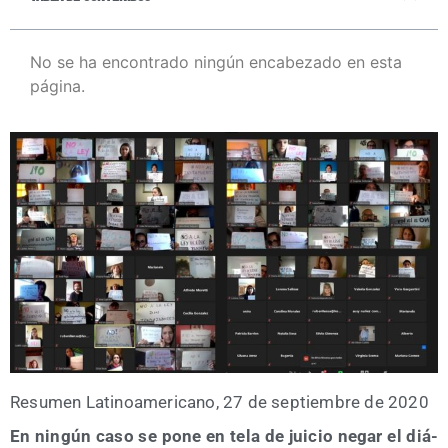
No se ha encontrado ningún encabezado en esta
página.
Resu­men Lati­no­ame­ri­cano, 27 de sep­tiem­bre de 2020
En nin­gún caso se pone en tela de jui­cio negar el diá­