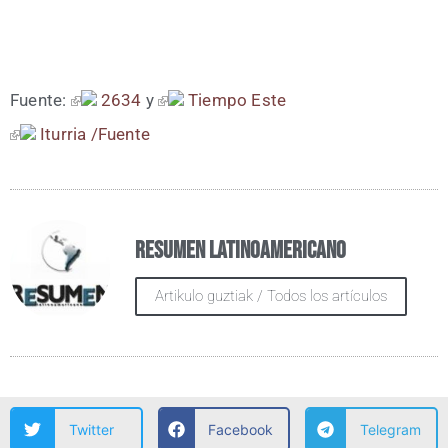
Fuen­te:
2634
y
Tiem­po Este
Itu­rria /​Fuen­te
Resumen Latinoamericano
Artikulo guztiak / Todos los artículos
Twitter
Facebook
Telegram