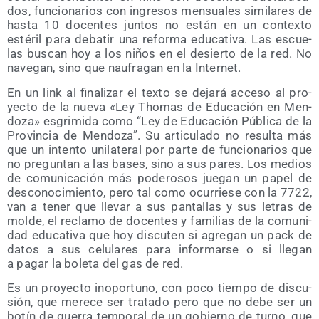
dos, fun­cio­na­rios con ingre­sos men­sua­les simi­la­res de
has­ta 10 docen­tes jun­tos no están en un con­tex­to
esté­ril para deba­tir una refor­ma edu­ca­ti­va. Las escue­
las bus­can hoy a los niños en el desier­to de la red. No
nave­gan, sino que nau­fra­gan en la Internet.
En un link al fina­li­zar el tex­to se deja­rá acce­so al pro­
yec­to de la nue­va «Ley Tho­mas de Edu­ca­ción en Men­
do­za» esgri­mi­da como “Ley de Edu­ca­ción Públi­ca de la
Pro­vin­cia de Men­do­za”. Su arti­cu­la­do no resul­ta más
que un inten­to uni­la­te­ral por par­te de fun­cio­na­rios que
no pre­gun­tan a las bases, sino a sus pares. Los medios
de comu­ni­ca­ción más pode­ro­sos jue­gan un papel de
des­co­no­ci­mien­to, pero tal como ocu­rrie­se con la 7722,
van a tener que lle­var a sus pan­ta­llas y sus letras de
mol­de, el recla­mo de docen­tes y fami­lias de la comu­ni­
dad edu­ca­ti­va que hoy dis­cu­ten si agre­gan un pack de
datos a sus celu­la­res para infor­mar­se o si lle­gan
a pagar la bole­ta del gas de red.
Es un pro­yec­to inopor­tuno, con poco tiem­po de dis­cu­
sión, que mere­ce ser tra­ta­do pero que no debe ser un
botín de gue­rra tem­po­ral de un gobierno de turno, que