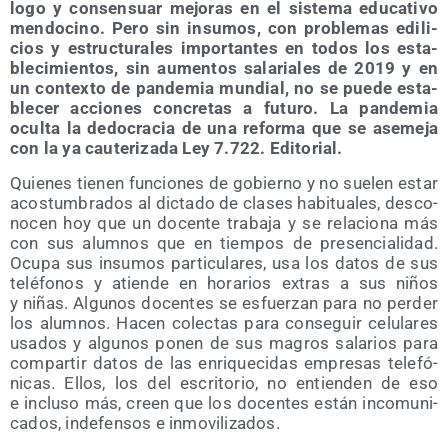
lo­go y con­sen­suar mejo­ras en el sis­te­ma edu­ca­ti­vo
men­do­cino. Pero sin insu­mos, con pro­ble­mas edi­li­
cios y estruc­tu­ra­les impor­tan­tes en todos los esta­
ble­ci­mien­tos, sin aumen­tos sala­ria­les de 2019 y en
un con­tex­to de pan­de­mia mun­dial, no se pue­de esta­
ble­cer accio­nes con­cre­tas a futu­ro. La pan­de­mia
ocul­ta la dedo­cra­cia de una refor­ma que se ase­me­ja
con la ya cau­te­ri­za­da Ley 7.722. Editorial.
Quie­nes tie­nen fun­cio­nes de gobierno y no sue­len estar
acos­tum­bra­dos al dic­ta­do de cla­ses habi­tua­les, des­co­
no­cen hoy que un docen­te tra­ba­ja y se rela­cio­na más
con sus alum­nos que en tiem­pos de pre­sen­cia­li­dad.
Ocu­pa sus insu­mos par­ti­cu­la­res, usa los datos de sus
telé­fo­nos y atien­de en hora­rios extras a sus niños
y niñas. Algu­nos docen­tes se esfuer­zan para no per­der
los alum­nos. Hacen colec­tas para con­se­guir celu­la­res
usa­dos y algu­nos ponen de sus magros sala­rios para
com­par­tir datos de las enri­que­ci­das empre­sas tele­fó­
ni­cas. Ellos, los del escri­to­rio, no entien­den de eso
e inclu­so más, creen que los docen­tes están inco­mu­ni­
ca­dos, inde­fen­sos e inmovilizados.