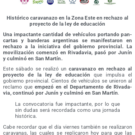
His­tó­ri­co cara­va­na­zo en la Zona Este en recha­zo al
pro­yec­to de la ley de educación
Una impac­tan­te can­ti­dad de vehícu­los por­tan­do pan­
car­tas y ban­de­ras argen­ti­nas se mani­fes­ta­ron en
recha­zo a la ini­cia­ti­va del gobierno pro­vin­cial. La
movi­li­za­ción comen­zó en Riva­da­via, pasó por Junín
y cul­mi­nó en San Martín.
Este sába­do se reali­zó un
cara­va­na­zo en recha­zo al
pro­yec­to de la ley de edu­ca­ción
que impul­sa el
gobierno pro­vin­cial. Cien­tos de vehícu­los se unie­ron al
recla­mo que
empe­zó en el Depar­ta­men­to de Riva­da­
via, con­ti­nuó por Junín y cul­mi­nó en San Mar­tín
.
La con­vo­ca­to­ria fue impac­tan­te, por lo que
sin dudas será recor­da­da como una jor­na­da
histórica.
Cabe recor­dar que el día vier­nes tam­bién se rea­li­za­ron
cara­va­nas, las cua­les se repli­ca­ron hoy para que las