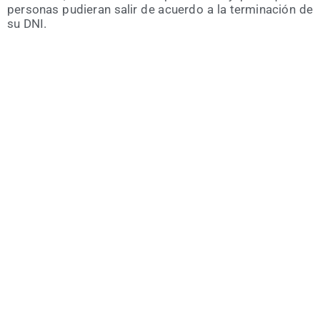
per­so­nas pudie­ran salir de acuer­do a la ter­mi­na­ción de
su DNI.