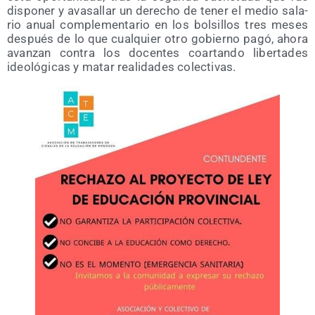
dis­po­ner y ava­sa­llar un dere­cho de tener el medio sala­
rio anual com­ple­men­ta­rio en los bol­si­llos tres meses
des­pués de lo que cual­quier otro gobierno pagó, aho­ra
avan­zan con­tra los docen­tes coar­tan­do liber­ta­des
ideo­ló­gi­cas y matar reali­da­des colectivas.