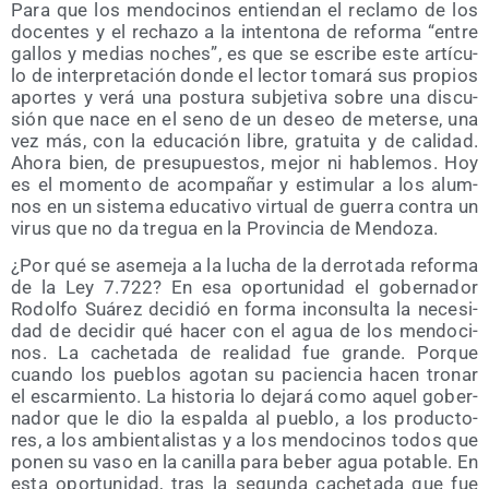
Para que los men­do­ci­nos entien­dan el recla­mo de los
docen­tes y el recha­zo a la inten­to­na de refor­ma “entre
gallos y medias noches”, es que se escri­be este artícu­
lo de inter­pre­ta­ción don­de el lec­tor toma­rá sus pro­pios
apor­tes y verá una pos­tu­ra sub­je­ti­va sobre una dis­cu­
sión que nace en el seno de un deseo de meter­se, una
vez más, con la edu­ca­ción libre, gra­tui­ta y de cali­dad.
Aho­ra bien, de pre­su­pues­tos, mejor ni hable­mos. Hoy
es el momen­to de acom­pa­ñar y esti­mu­lar a los alum­
nos en un sis­te­ma edu­ca­ti­vo vir­tual de gue­rra con­tra un
virus que no da tre­gua en la Pro­vin­cia de Mendoza.
¿Por qué se ase­me­ja a la lucha de la derro­ta­da refor­ma
de la Ley 7.722? En esa opor­tu­ni­dad el gober­na­dor
Rodol­fo Suá­rez deci­dió en for­ma incon­sul­ta la nece­si­
dad de deci­dir qué hacer con el agua de los men­do­ci­
nos. La cache­ta­da de reali­dad fue gran­de. Por­que
cuan­do los pue­blos ago­tan su pacien­cia hacen tro­nar
el escar­mien­to. La his­to­ria lo deja­rá como aquel gober­
na­dor que le dio la espal­da al pue­blo, a los pro­duc­to­
res, a los ambien­ta­lis­tas y a los men­do­ci­nos todos que
ponen su vaso en la cani­lla para beber agua pota­ble. En
esta opor­tu­ni­dad, tras la segun­da cache­ta­da que fue