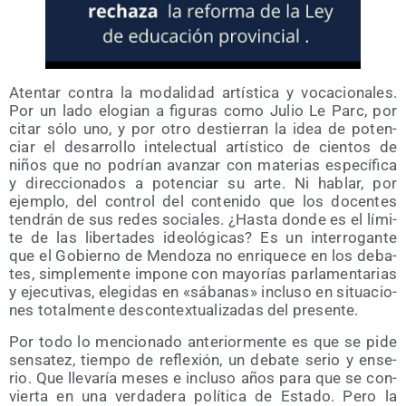
Aten­tar con­tra la moda­li­dad artís­ti­ca y voca­cio­na­les.
Por un lado elo­gian a figu­ras como Julio Le Parc, por
citar sólo uno, y por otro des­tie­rran la idea de poten­
ciar el desa­rro­llo inte­lec­tual artís­ti­co de cien­tos de
niños que no podrían avan­zar con mate­rias espe­cí­fi­ca
y direc­cio­na­dos a poten­ciar su arte. Ni hablar, por
ejem­plo, del con­trol del con­te­ni­do que los docen­tes
ten­drán de sus redes socia­les. ¿Has­ta don­de es el lími­
te de las liber­ta­des ideo­ló­gi­cas? Es un inte­rro­gan­te
que el Gobierno de Men­do­za no enri­que­ce en los deba­
tes, sim­ple­men­te impo­ne con mayo­rías par­la­men­ta­rias
y eje­cu­ti­vas, ele­gi­das en «sába­nas» inclu­so en situa­cio­
nes total­men­te des­con­tex­tua­li­za­das del presente.
Por todo lo men­cio­na­do ante­rior­men­te es que se pide
sen­sa­tez, tiem­po de refle­xión, un deba­te serio y ense­
rio. Que lle­va­ría meses e inclu­so años para que se con­
vier­ta en una ver­da­de­ra polí­ti­ca de Esta­do. Pero la