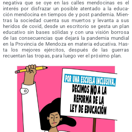
nega­ti­va que se oye en las calles men­do­ci­nas es el
inte­rés por dis­fra­zar un posi­ble aten­ta­do a la edu­ca­
ción men­do­ci­na en tiem­pos de y post pan­de­mia. Mien­
tras la socie­dad cuen­ta sus muer­tos y levan­ta a sus
heri­dos de covid, des­de un escri­to­rio se ges­ta un plan
edu­ca­ti­vo sin bases sóli­das y con una visión borro­sa
de las con­se­cuen­cias que deja­rá la pan­de­mia mun­dial
en la Pro­vin­cia de Men­do­za en mate­ria edu­ca­ti­va. Has­
ta los mejo­res ejér­ci­tos, des­pués de las gue­rras
recuen­tan las tro­pas, para lue­go ver el pró­xi­mo plan.