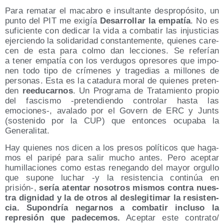
Para rema­tar el maca­bro e insul­tan­te des­pro­pó­si­to, un
pun­to del PIT me exi­gía
Desa­rro­llar la empa­tía
. No es
sufi­cien­te con dedi­car la vida a com­ba­tir las injus­ti­cias
ejer­cien­do la soli­da­ri­dad cons­tan­te­men­te, quie­nes care­
cen de esta para col­mo dan lec­cio­nes. Se refe­rían
a tener empa­tía con los ver­du­gos opre­so­res que impo­
nen todo tipo de crí­me­nes y tra­ge­dias a millo­nes de
per­so­nas. Esta es la cata­du­ra moral de quie­nes pre­ten­
den
reedu­car­nos
. Un Pro­gra­ma de Tra­ta­mien­to pro­pio
del fas­cis­mo ‑pre­ten­dien­do con­tro­lar has­ta las
emociones‑, ava­la­do por el Govern de ERC y Junts
(sos­te­ni­do por la CUP) que enton­ces ocu­pa­ba la
Generalitat.
Hay quie­nes nos dicen a los pre­sos polí­ti­cos que haga­
mos el pari­pé para salir mucho antes. Pero acep­tar
humi­lla­cio­nes como estas rene­gan­do del mayor orgu­llo
que supo­ne luchar ‑y la resis­ten­cia con­ti­núa en
prisión‑,
sería aten­tar noso­tros mis­mos con­tra nues­
tra dig­ni­dad y la de otros al des­le­gi­ti­mar la resis­ten­
cia. Supon­dría negar­nos a com­ba­tir inclu­so la
repre­sión que pade­ce­mos.
Acep­tar este contrato/​