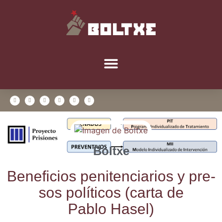
Boltxe
Bene­fi­cios peni­ten­cia­rios y pre­
sos polí­ti­cos (car­ta de
Pablo Hasel)