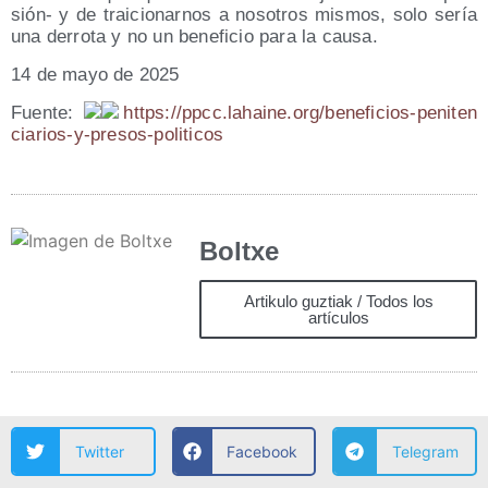
sión- y de trai­cio­nar­nos a noso­tros mis­mos, solo sería
una derro­ta y no un bene­fi­cio para la causa.
14 de mayo de 2025
Fuen­te:
https://​ppcc​.lahai​ne​.org/​b​e​n​e​f​i​c​i​o​s​-​p​e​n​i​t​e​n​
c​i​a​r​i​o​s​-​y​-​p​r​e​s​o​s​-​p​o​l​i​t​i​cos
Boltxe
Artikulo guztiak / Todos los
artículos
Twitter
Facebook
Telegram