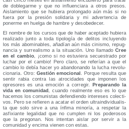
casi cin­co meses en ais­la­mien­to encu­bier­to para tra­tar
de doble­gar­me y que no influen­cia­ra a otros pre­sos.
Ais­la­mien­to que se hubie­ra pro­lon­ga­do aún más si no
fue­ra por la pre­sión soli­da­ria y mi adver­ten­cia de
poner­me en huel­ga de ham­bre y desobedecer.
El nom­bre de los cur­sos que de haber acep­ta­do hubie­ra
rea­li­za­do jun­to a toda tipo­lo­gía de deli­tos inclu­yen­do
los más abo­mi­na­bles, aña­dían aún más cinis­mo, repug­
nan­cia y surrea­lis­mo a la situa­ción. Uno lla­ma­do
Cree
en el cam­bio
, ¡como si no estu­vie­ra secues­tra­do por
luchar por el cam­bio! Pero cla­ro, se refe­rían a que el
cam­bio lo debía hacer yo aban­do­nan­do la lucha revo­lu­
cio­na­ria. Otro:
Ges­tión emo­cio­nal
. Por­que resul­ta que
sen­tir rabia con­tra las atro­ci­da­des que impo­nen los
opre­so­res es una emo­ción a corre­gir.
Pre­pa­ran­do la
vida en comu­ni­dad
, cuan­do real­men­te eso es lo que
hace­mos los comu­nis­tas defen­dien­do intere­ses colec­ti­
vos. Pero se refie­ren a aca­tar el orden ultra­in­di­vi­dua­lis­
ta que solo sir­ve a una ínfi­ma mino­ría, a res­pe­tar la
asfi­xian­te lega­li­dad que no cum­plen ni los pode­ro­sos
que la pre­go­nan. Nos inten­tan ais­lar por ser­vir a la
comu­ni­dad y enci­ma vie­nen con estas.