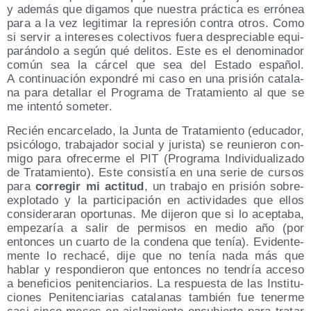
y ade­más que diga­mos que nues­tra prác­ti­ca es erró­nea
para a la vez legi­ti­mar la repre­sión con­tra otros. Como
si ser­vir a intere­ses colec­ti­vos fue­ra des­pre­cia­ble equi­
pa­rán­do­lo a según qué deli­tos. Este es el deno­mi­na­dor
común sea la cár­cel que sea del Esta­do espa­ñol.
A con­ti­nua­ción expon­dré mi caso en una pri­sión cata­la­
na para deta­llar el Pro­gra­ma de Tra­ta­mien­to al que se
me inten­tó someter.
Recién encar­ce­la­do, la Jun­ta de Tra­ta­mien­to (edu­ca­dor,
psi­có­lo­go, tra­ba­ja­dor social y juris­ta) se reu­nie­ron con­
mi­go para ofre­cer­me el PIT (Pro­gra­ma Indi­vi­dua­li­za­do
de Tra­ta­mien­to). Este con­sis­tía en una serie de cur­sos
para
corre­gir mi acti­tud
, un tra­ba­jo en pri­sión sobre­
ex­plo­ta­do y la par­ti­ci­pa­ción en acti­vi­da­des que ellos
con­si­de­ra­ran opor­tu­nas. Me dije­ron que si lo acep­ta­ba,
empe­za­ría a salir de per­mi­sos en medio año (por
enton­ces un cuar­to de la con­de­na que tenía). Evi­den­te­
men­te lo recha­cé, dije que no tenía nada más que
hablar y res­pon­die­ron que enton­ces no ten­dría acce­so
a bene­fi­cios peni­ten­cia­rios. La res­pues­ta de las Ins­ti­tu­
cio­nes Peni­ten­cia­rias cata­la­nas tam­bién fue tener­me