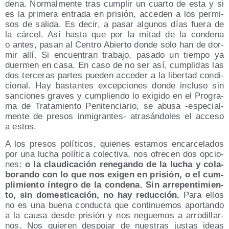
de­na. Nor­mal­men­te tras cum­plir un cuar­to de esta y si
es la pri­me­ra entra­da en pri­sión, acce­den a los per­mi­
sos de sali­da. Es decir, a pasar algu­nos días fue­ra de
la cár­cel. Así has­ta que por la mitad de la con­de­na
o antes, pasan al Cen­tro Abier­to don­de solo han de dor­
mir allí. Si encuen­tran tra­ba­jo, pasa­do un tiem­po ya
duer­men en casa. En caso de no ser así, cum­pli­das las
dos ter­ce­ras par­tes pue­den acce­der a la liber­tad con­di­
cio­nal. Hay bas­tan­tes excep­cio­nes don­de inclu­so sin
san­cio­nes gra­ves y cum­plien­do lo exi­gi­do en el Pro­gra­
ma de Tra­ta­mien­to Peni­ten­cia­rio, se abu­sa ‑espe­cial­
men­te de pre­sos inmi­gran­tes- atra­sán­do­les el acce­so
a estos.
A los pre­sos polí­ti­cos, quie­nes esta­mos encar­ce­la­dos
por una lucha polí­ti­ca colec­ti­va, nos ofre­cen dos opcio­
nes:
o la clau­di­ca­ción rene­gan­do de la lucha y cola­
bo­ran­do con lo que nos exi­gen en pri­sión, o el cum­
pli­mien­to ínte­gro de la con­de­na. Sin arre­pen­ti­mien­
to, sin domes­ti­ca­ción, no hay reduc­ción.
Para ellos
no es una bue­na con­duc­ta que con­ti­nue­mos apor­tan­do
a la cau­sa des­de pri­sión y nos negue­mos a arro­di­llar­
nos. Nos quie­ren des­po­jar de nues­tras jus­tas ideas