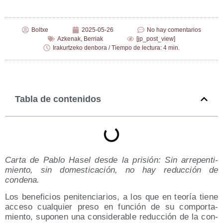
Boltxe
2025-05-26
No hay comentarios
Azkenak
,
Berriak
[jp_post_view]
Irakurtzeko denbora / Tiempo de lectura: 4 min.
Tabla de contenidos
Car­ta de Pablo Hasel des­de la pri­sión: Sin arre­pen­ti­
mien­to, sin domes­ti­ca­ción, no hay reduc­ción de
condena.
Los bene­fi­cios peni­ten­cia­rios, a los que en teo­ría tie­ne
acce­so cual­quier pre­so en fun­ción de su com­por­ta­
mien­to, supo­nen una con­si­de­ra­ble reduc­ción de la con­