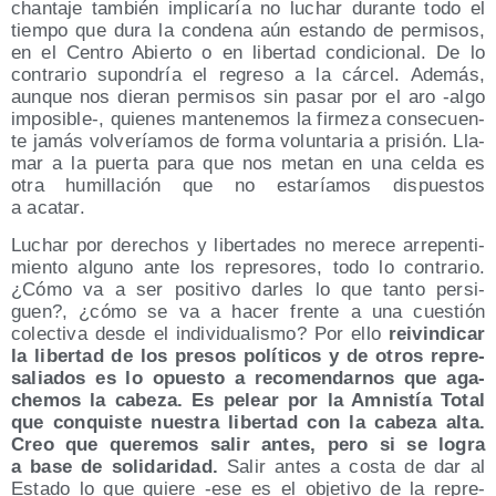
chantaje tam­bién impli­ca­ría no luchar duran­te todo el
tiem­po que dura la con­de­na aún estan­do de per­mi­sos,
en el Cen­tro Abier­to o en liber­tad con­di­cio­nal. De lo
con­tra­rio supon­dría el regre­so a la cár­cel. Ade­más,
aun­que nos die­ran per­mi­sos sin pasar por el aro ‑algo
imposible‑, quie­nes man­te­ne­mos la fir­me­za con­se­cuen­
te jamás vol­ve­ría­mos de for­ma volun­ta­ria a pri­sión. Lla­
mar a la puer­ta para que nos metan en una cel­da es
otra humi­lla­ción que no esta­ría­mos dis­pues­tos
a acatar.
Luchar por dere­chos y liber­ta­des no mere­ce arre­pen­ti­
mien­to alguno ante los repre­so­res, todo lo con­tra­rio.
¿Cómo va a ser posi­ti­vo dar­les lo que tan­to per­si­
guen?, ¿cómo se va a hacer fren­te a una cues­tión
colec­ti­va des­de el indi­vi­dua­lis­mo? Por ello
rei­vin­di­car
la liber­tad de los pre­sos polí­ti­cos y de otros repre­
sa­lia­dos es lo opues­to a reco­men­dar­nos que aga­
che­mos la cabe­za. Es pelear por la Amnis­tía Total
que con­quis­te nues­tra liber­tad con la cabe­za alta.
Creo que que­re­mos salir antes, pero si se logra
a base de soli­da­ri­dad.
Salir antes a cos­ta de dar al
Esta­do lo que quie­re ‑ese es el obje­ti­vo de la repre­