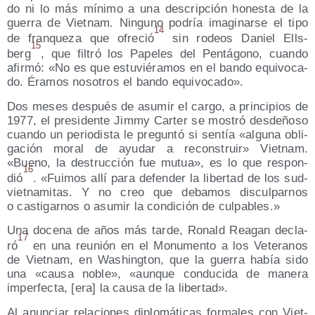
do ni lo más míni­mo a una des­crip­ción hones­ta de la
gue­rra de Viet­nam. Nin­guno podría ima­gi­nar­se el tipo
14
de fran­que­za que ofre­ció
sin rodeos Daniel Ells­
15
berg
, que fil­tró los Pape­les del Pen­tá­gono, cuan­do
afir­mó: «No es que estu­vié­ra­mos en el ban­do equi­vo­ca­
do. Éra­mos noso­tros el ban­do equivocado».
Dos meses des­pués de asu­mir el car­go, a prin­ci­pios de
1977, el pre­si­den­te Jimmy Car­ter se mos­tró des­de­ño­so
cuan­do un perio­dis­ta le pre­gun­tó si sen­tía «algu­na obli­
ga­ción moral de ayu­dar a recons­truir» Viet­nam.
«Bueno, la des­truc­ción fue mutua», es lo que res­pon­
16
dió
. «Fui­mos allí para defen­der la liber­tad de los sud­
viet­na­mi­tas. Y no creo que deba­mos dis­cul­par­nos
o cas­ti­gar­nos o asu­mir la con­di­ción de culpables.»
Una doce­na de años más tar­de, Ronald Reagan decla­
17
ró
en una reu­nión en el Monu­men­to a los Vete­ra­nos
de Viet­nam, en Washing­ton, que la gue­rra había sido
una «cau­sa noble», «aun­que con­du­ci­da de mane­ra
imper­fec­ta, [era] la cau­sa de la libertad».
Al anun­ciar rela­cio­nes diplo­má­ti­cas for­ma­les con Viet­