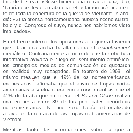
tiñó de tris­te­za. «Si se hicie­ra una retrac­ta­ción», dijo,
“habría que lle­var a cabo una retrac­ta­ción prác­ti­ca­men­
te de toda la cober­tu­ra de la gue­rra de Viet­nam”. Y aña­
dió: «Si la pren­sa nor­te­ame­ri­ca­na hubie­ra hecho su tra­
ba­jo y el Con­gre­so el suyo, nun­ca nos habría­mos vis­to
implicados».
En el fren­te interno, los opo­si­to­res a la gue­rra tuvie­ron
que librar una ardua bata­lla con­tra el
esta­blish­ment
mediá­ti­co. Con­tra­ria­men­te al mito de que la cober­tu­ra
infor­ma­ti­va avi­va­ba el fue­go del sen­ti­mien­to anti­bé­li­co,
los prin­ci­pa­les medios de comu­ni­ca­ción se que­da­ron
en reali­dad muy reza­ga­dos. En febre­ro de 1968 –el
mis­mo mes en que el 49% de los nor­te­ame­ri­ca­nos
5
encues­ta­dos
afir­ma­ba que el envío de tro­pas nor­te­
ame­ri­ca­nas a Viet­nam era «un error», mien­tras que el
41% decla­ra­ba que no lo era– el
Bos­ton Glo­be
reali­zó
una encues­ta entre 39 de los prin­ci­pa­les perió­di­cos
nor­te­ame­ri­ca­nos. Ni uno solo había edi­to­ria­li­za­do
a favor de la reti­ra­da de las tro­pas nor­te­ame­ri­ca­nas de
Vietnam.
Mien­tras tan­to, las infor­ma­cio­nes sobre la gue­rra