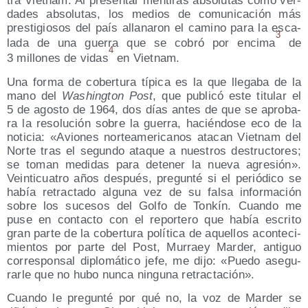
tra Viet­nam. Al pre­sen­tar men­ti­ras abso­lu­tas como ver­
da­des abso­lu­tas, los medios de comu­ni­ca­ción más
pres­ti­gio­sos del país alla­na­ron el camino para la esca­
3
la­da de una gue­rra que se cobró por enci­ma
de
4
3 millo­nes de vidas
en Vietnam.
Una for­ma de cober­tu­ra típi­ca es la que lle­ga­ba de la
mano del
Washing­ton Post
, que publi­có este titu­lar el
5 de agos­to de 1964, dos días antes de que se apro­ba­
ra la reso­lu­ción sobre la gue­rra, hacién­do­se eco de la
noti­cia: «Avio­nes nor­te­ame­ri­ca­nos ata­can Viet­nam del
Nor­te tras el segun­do ata­que a nues­tros des­truc­to­res;
se toman medi­das para dete­ner la nue­va agre­sión».
Vein­ti­cua­tro años des­pués, pre­gun­té si el perió­di­co se
había retrac­ta­do algu­na vez de su fal­sa infor­ma­ción
sobre los suce­sos del Gol­fo de Ton­kín. Cuan­do me
puse en con­tac­to con el repor­te­ro que había escri­to
gran par­te de la cober­tu­ra polí­ti­ca de aque­llos acon­te­ci­
mien­tos por par­te del Post, Murraey Mar­der, anti­guo
corres­pon­sal diplo­má­ti­co jefe, me dijo: «Pue­do ase­gu­
rar­le que no hubo nun­ca nin­gu­na retractación».
Cuan­do le pre­gun­té por qué no, la voz de Mar­der se