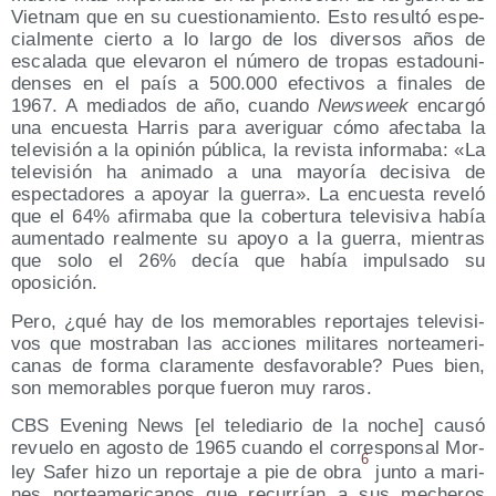
Viet­nam que en su cues­tio­na­mien­to. Esto resul­tó espe­
cial­men­te cier­to a lo lar­go de los diver­sos años de
esca­la­da que ele­va­ron el núme­ro de tro­pas esta­dou­ni­
den­ses en el país a 500.000 efec­ti­vos a fina­les de
1967. A media­dos de año, cuan­do
News­week
encar­gó
una encues­ta Harris para ave­ri­guar cómo afec­ta­ba la
tele­vi­sión a la opi­nión públi­ca, la revis­ta infor­ma­ba: «La
tele­vi­sión ha ani­ma­do a una mayo­ría deci­si­va de
espec­ta­do­res a apo­yar la gue­rra». La encues­ta reve­ló
que el 64% afir­ma­ba que la cober­tu­ra tele­vi­si­va había
aumen­ta­do real­men­te su apo­yo a la gue­rra, mien­tras
que solo el 26% decía que había impul­sa­do su
oposición.
Pero, ¿qué hay de los memo­ra­bles repor­ta­jes tele­vi­si­
vos que mos­tra­ban las accio­nes mili­ta­res nor­te­ame­ri­
ca­nas de for­ma cla­ra­men­te des­fa­vo­ra­ble? Pues bien,
son memo­ra­bles por­que fue­ron muy raros.
CBS Eve­ning News [el tele­dia­rio de la noche] cau­só
revue­lo en agos­to de 1965 cuan­do el corres­pon­sal Mor­
6
ley Safer hizo un repor­ta­je a pie de obra
jun­to a mari­
nes nor­te­ame­ri­ca­nos que recu­rrían a sus meche­ros