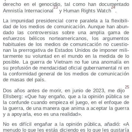
dere­cho en el geno­ci­dio, tal como han docu­men­ta­do
23
24
Amnis­tía Inter­na­cio­nal
y Human Rights Watch
.
La impu­ni­dad pre­si­den­cial corre para­le­la a la fle­xi­bi­li­
dad de los medios de comu­ni­ca­ción. Aun­que han abun­
da­do las con­tro­ver­sias sobre una amplia gama de
esfuer­zos béli­cos nor­te­ame­ri­ca­nos, los argu­men­tos
habi­tua­les de los medios de comu­ni­ca­ción no cues­tio­
nan la pre­rro­ga­ti­va de Esta­dos Uni­dos de impo­ner mili­
tar­men­te su volun­tad en el mun­do en la medi­da de lo
posi­ble. La gue­rra de Viet­nam no fue una ano­ma­lía en
su pro­fu­sión de men­da­ci­dad ofi­cial guber­na­men­tal ni en
la con­for­mi­dad gene­ral de los medios de comu­ni­ca­ción
de masas del país.
25
Dos años antes de morir, en junio de 2023, me dijo
Ells­berg: «Que hay enga­ño, que a la opi­nión públi­ca se
la con­fun­de cuan­do empie­za el jue­go, en el enfo­que de
la gue­rra, de una mane­ra que ani­ma a acep­tar la gue­rra
y a apo­yar­la, eso es una realidad».
No es difí­cil enga­ñar a la opi­nión públi­ca, aña­dió: «A
menu­do lo que les estás dicien­do es lo que les gus­ta­ría