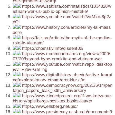
e​s​e​-​q​e​m​b​e​r​s​-​o​f​-​w​a​rq/
https://​www​.sta​tis​ta​.com/​s​t​a​t​i​s​t​i​c​s​/​1​3​3​4​3​2​8​/​v​
i​e​t​n​a​m​-​w​a​r​-​u​s​-​p​u​b​l​i​c​-​o​p​i​n​i​o​n​-​m​i​s​t​a​ke/
https://​www​.you​tu​be​.com/​w​a​t​c​h​?​v​=​M​x​o​-​8​p​2​z​
dQI
https://​www​.his​tory​.com/​a​r​t​i​c​l​e​s​/​m​y​-​l​a​i​-​m​a​s​s​
a​cre
https://​fair​.org/​a​r​t​i​c​l​e​/​t​h​e​-​m​y​t​h​-​o​f​-​t​h​e​-​m​e​d​i​a​s​-​
r​o​l​e​-​i​n​-​v​i​e​t​n​am/
https://​chomsky​.info/​d​i​s​s​e​n​t​02/
https://​www​.com​mon​dreams​.org/​v​i​e​w​s​/​2​0​0​9​/​
0​7​/​2​0​/​b​e​y​o​n​d​-​h​y​p​e​-​c​r​o​n​k​i​t​e​-​a​n​d​-​v​i​e​t​n​a​m​-​war
https://​www​.you​tu​be​.com/​w​a​t​c​h​?​a​p​p​=​d​e​s​k​t​o​p​
&
​v​=​V​2​e​v​-​G​a​l​Tng
https://​www​.digi​talhis​tory​.uh​.edu/​a​c​t​i​v​e​_​l​e​a​r​n​i​
n​g​/​e​x​p​l​o​r​a​t​i​o​n​s​/​v​i​e​t​n​a​m​/​c​r​o​n​k​i​t​e​.​cfm
https://​www​.demo​cracy​now​.org/​2​0​2​1​/​6​/​1​4​/​p​e​n​
t​a​g​o​n​_​p​a​p​e​r​s​_​l​e​a​k​_​5​0​t​h​_​a​n​n​i​v​e​r​s​ary
https://​www​.zin​ned​pro​ject​.org/​i​f​-​w​e​-​k​n​e​w​-​o​u​r​-​
h​i​s​t​o​r​y​/​s​p​i​e​l​b​e​r​g​s​-​p​o​s​t​-​t​e​x​t​b​o​o​k​s​-​l​e​a​ve/
https://​www​.ells​berg​.net/​b​io/
https://​www​.pre​si​dency​.ucsb​.edu/​d​o​c​u​m​e​n​t​s​/​t​