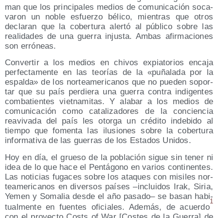
man que los prin­ci­pa­les medios de comu­ni­ca­ción soca­
va­ron un noble esfuer­zo béli­co, mien­tras que otros
decla­ran que la cober­tu­ra aler­tó al públi­co sobre las
reali­da­des de una gue­rra injus­ta. Ambas afir­ma­cio­nes
son erróneas.
Con­ver­tir a los medios en chi­vos expia­to­rios enca­ja
per­fec­ta­men­te en las teo­rías de la «puña­la­da por la
espal­da» de los nor­te­ame­ri­ca­nos que no pue­den sopor­
tar que su país per­die­ra una gue­rra con­tra indi­gen­tes
com­ba­tien­tes viet­na­mi­tas. Y ala­bar a los medios de
comu­ni­ca­ción como cata­li­za­do­res de la con­cien­cia
reavi­va­da del país les otor­ga un cré­di­to inde­bi­do al
tiem­po que fomen­ta las ilu­sio­nes sobre la cober­tu­ra
infor­ma­ti­va de las gue­rras de los Esta­dos Unidos.
Hoy en día, el grue­so de la pobla­ción sigue sin tener ni
idea de lo que hace el Pen­tá­gono en varios con­ti­nen­tes.
Las noti­cias fuga­ces sobre los ata­ques con misi­les nor­
te­ame­ri­ca­nos en diver­sos paí­ses –inclui­dos Irak, Siria,
Yemen y Soma­lia des­de el año pasa­do– se basan habi­
1
tual­men­te en fuen­tes ofi­cia­les. Ade­más, de acuer­do
con el pro­yec­to Costs of War [Cos­tes de la Gue­rra] de