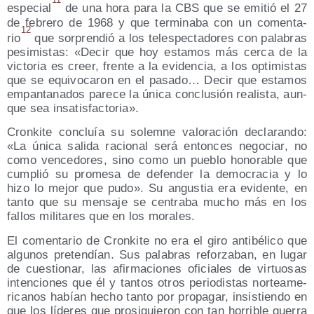
11
espe­cial
de una hora para la CBS que se emi­tió el 27
de febre­ro de 1968 y que ter­mi­na­ba con un comen­ta­
12
rio
que sor­pren­dió a los teles­pec­ta­do­res con pala­bras
pesi­mis­tas: «Decir que hoy esta­mos más cer­ca de la
vic­to­ria es creer, fren­te a la evi­den­cia, a los opti­mis­tas
que se equi­vo­ca­ron en el pasa­do… Decir que esta­mos
empan­ta­na­dos pare­ce la úni­ca con­clu­sión rea­lis­ta, aun­
que sea insatisfactoria».
Cron­ki­te con­cluía su solem­ne valo­ra­ción decla­ran­do:
«La úni­ca sali­da racio­nal será enton­ces nego­ciar, no
como ven­ce­do­res, sino como un pue­blo hono­ra­ble que
cum­plió su pro­me­sa de defen­der la demo­cra­cia y lo
hizo lo mejor que pudo». Su angus­tia era evi­den­te, en
tan­to que su men­sa­je se cen­tra­ba mucho más en los
fallos mili­ta­res que en los morales.
El comen­ta­rio de Cron­ki­te no era el giro anti­bé­li­co que
algu­nos pre­ten­dían. Sus pala­bras refor­za­ban, en lugar
de cues­tio­nar, las afir­ma­cio­nes ofi­cia­les de vir­tuo­sas
inten­cio­nes que él y tan­tos otros perio­dis­tas nor­te­ame­
ri­ca­nos habían hecho tan­to por pro­pa­gar, insis­tien­do en
que los líde­res que pro­si­guie­ron con tan horri­ble gue­rra