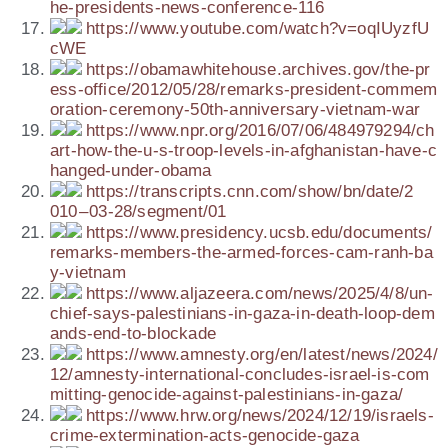
h​e​-​p​r​e​s​i​d​e​n​t​s​-​n​e​w​s​-​c​o​n​f​e​r​e​n​c​e​-​116
https://​www​.you​tu​be​.com/​w​a​t​c​h​?​v​=​o​q​I​U​y​z​f​U​
cWE
https://​oba​mawhi​tehou​se​.archi​ves​.gov/​t​h​e​-​p​r​
e​s​s​-​o​f​f​i​c​e​/​2​0​1​2​/​0​5​/​2​8​/​r​e​m​a​r​k​s​-​p​r​e​s​i​d​e​n​t​-​c​o​m​m​e​m​
o​r​a​t​i​o​n​-​c​e​r​e​m​o​n​y​-​5​0​t​h​-​a​n​n​i​v​e​r​s​a​r​y​-​v​i​e​t​n​a​m​-​war
https://​www​.npr​.org/​2​0​1​6​/​0​7​/​0​6​/​4​8​4​9​7​9​2​9​4​/​c​h​
a​r​t​-​h​o​w​-​t​h​e​-​u​-​s​-​t​r​o​o​p​-​l​e​v​e​l​s​-​i​n​-​a​f​g​h​a​n​i​s​t​a​n​-​h​a​v​e​-​c​
h​a​n​g​e​d​-​u​n​d​e​r​-​o​b​ama
https://​trans​cripts​.cnn​.com/​s​h​o​w​/​b​n​/​d​a​t​e​/​2​
010 – 03-28/­seg­men­t/01
https://​www​.pre​si​dency​.ucsb​.edu/​d​o​c​u​m​e​n​t​s​/​
r​e​m​a​r​k​s​-​m​e​m​b​e​r​s​-​t​h​e​-​a​r​m​e​d​-​f​o​r​c​e​s​-​c​a​m​-​r​a​n​h​-​b​a​
y​-​v​i​e​t​nam
https://​www​.alja​zee​ra​.com/​n​e​w​s​/​2​0​2​5​/​4​/​8​/​u​n​-​
c​h​i​e​f​-​s​a​y​s​-​p​a​l​e​s​t​i​n​i​a​n​s​-​i​n​-​g​a​z​a​-​i​n​-​d​e​a​t​h​-​l​o​o​p​-​d​e​m​
a​n​d​s​-​e​n​d​-​t​o​-​b​l​o​c​k​ade
https://​www​.amnesty​.org/​e​n​/​l​a​t​e​s​t​/​n​e​w​s​/​2​0​2​4​/​
1​2​/​a​m​n​e​s​t​y​-​i​n​t​e​r​n​a​t​i​o​n​a​l​-​c​o​n​c​l​u​d​e​s​-​i​s​r​a​e​l​-​i​s​-​c​o​m​
m​i​t​t​i​n​g​-​g​e​n​o​c​i​d​e​-​a​g​a​i​n​s​t​-​p​a​l​e​s​t​i​n​i​a​n​s​-​i​n​-​g​a​za/
https://​www​.hrw​.org/​n​e​w​s​/​2​0​2​4​/​1​2​/​1​9​/​i​s​r​a​e​l​s​-​
c​r​i​m​e​-​e​x​t​e​r​m​i​n​a​t​i​o​n​-​a​c​t​s​-​g​e​n​o​c​i​d​e​-​g​aza