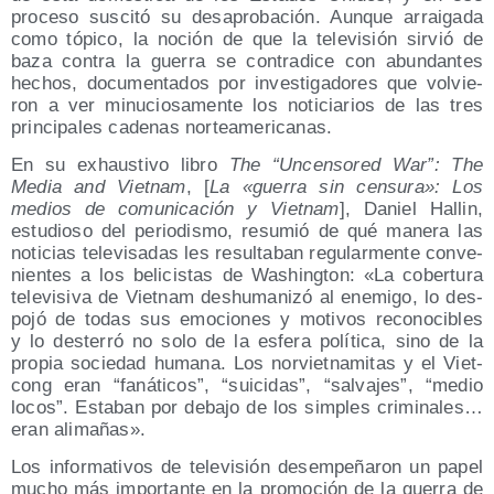
pro­ce­so sus­ci­tó su des­apro­ba­ción. Aun­que arrai­ga­da
como tópi­co, la noción de que la tele­vi­sión sir­vió de
baza con­tra la gue­rra se con­tra­di­ce con abun­dan­tes
hechos, docu­men­ta­dos por inves­ti­ga­do­res que vol­vie­
ron a ver minu­cio­sa­men­te los noti­cia­rios de las tres
prin­ci­pa­les cade­nas norteamericanas.
En su exhaus­ti­vo libro
The “Uncen­so­red War”: The
Media and Viet­nam
, [
La «gue­rra sin cen­su­ra»: Los
medios de comu­ni­ca­ción y Viet­nam
], Daniel Hallin,
estu­dio­so del perio­dis­mo, resu­mió de qué mane­ra las
noti­cias tele­vi­sa­das les resul­ta­ban regu­lar­men­te con­ve­
nien­tes a los beli­cis­tas de Washing­ton: «La cober­tu­ra
tele­vi­si­va de Viet­nam des­hu­ma­ni­zó al enemi­go, lo des­
po­jó de todas sus emo­cio­nes y moti­vos reco­no­ci­bles
y lo des­te­rró no solo de la esfe­ra polí­ti­ca, sino de la
pro­pia socie­dad huma­na. Los nor­viet­na­mi­tas y el Viet­
cong eran “faná­ti­cos”, “sui­ci­das”, “sal­va­jes”, “medio
locos”. Esta­ban por deba­jo de los sim­ples cri­mi­na­les…
eran alimañas».
Los infor­ma­ti­vos de tele­vi­sión desem­pe­ña­ron un papel
mucho más impor­tan­te en la pro­mo­ción de la gue­rra de