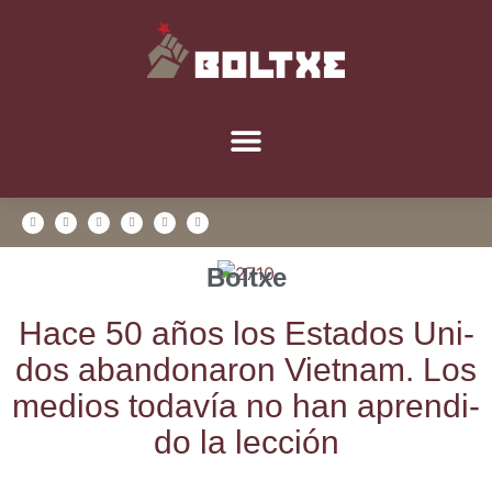
Boltxe
Hace 50 años los Esta­dos Uni­
dos aban­do­na­ron Viet­nam. Los
medios toda­vía no han apren­di­
do la lección