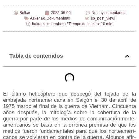
Boltxe
2025-06-09
No hay comentarios
Azkenak
,
Dokumentuak
[jp_post_view]
Irakurtzeko denbora / Tiempo de lectura: 10 min.
Tabla de contenidos
El últi­mo heli­cóp­te­ro que des­pe­gó del teja­do de la
emba­ja­da nor­te­ame­ri­ca­na en Sai­gón el 30 de abril de
1975 mar­có el final de la gue­rra de Viet­nam. Cin­cuen­ta
años des­pués, la mito­lo­gía sobre la cober­tu­ra de la
gue­rra por par­te de los medios de comu­ni­ca­ción nor­te­
ame­ri­ca­nos se basa en la erró­nea pre­mi­sa de que los
medios fue­ron fun­da­men­ta­les para que los nor­te­ame­ri­
ca­nos se vol­vie­ran en con­tra de la gue­rra. Algu­nos afir­