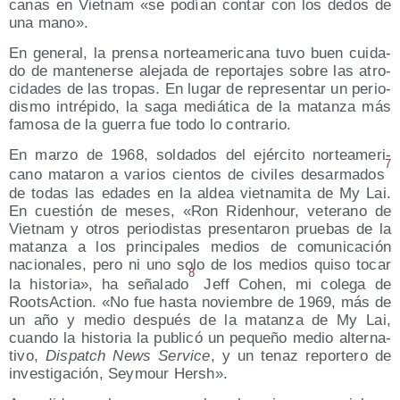
ca­nas en Viet­nam «se podían con­tar con los dedos de
una mano».
En gene­ral, la pren­sa nor­te­ame­ri­ca­na tuvo buen cui­da­
do de man­te­ner­se ale­ja­da de repor­ta­jes sobre las atro­
ci­da­des de las tro­pas. En lugar de repre­sen­tar un perio­
dis­mo intré­pi­do, la saga mediá­ti­ca de la matan­za más
famo­sa de la gue­rra fue todo lo contrario.
En mar­zo de 1968, sol­da­dos del ejér­ci­to nor­te­ame­ri­
7
cano mata­ron a varios cien­tos de civi­les des­ar­ma­dos
de todas las eda­des en la aldea viet­na­mi­ta de My Lai.
En cues­tión de meses, «Ron Ridenhour, vete­rano de
Viet­nam y otros perio­dis­tas pre­sen­ta­ron prue­bas de la
matan­za a los prin­ci­pa­les medios de comu­ni­ca­ción
nacio­na­les, pero ni uno solo de los medios qui­so tocar
8
la his­to­ria», ha seña­la­do
Jeff Cohen, mi cole­ga de
RootsAc­tion. «No fue has­ta noviem­bre de 1969, más de
un año y medio des­pués de la matan­za de My Lai,
cuan­do la his­to­ria la publi­có un peque­ño medio alter­na­
ti­vo,
Dis­patch News Ser­vi­ce
, y un tenaz repor­te­ro de
inves­ti­ga­ción, Sey­mour Hersh».