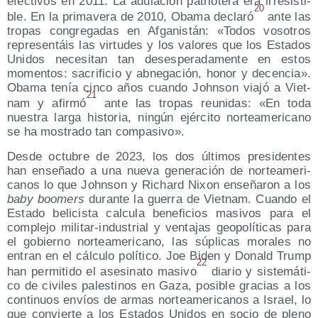
efec­ti­vos en 2011. La adu­la­ción patrio­te­ra era irre­sis­ti­
20
ble. En la pri­ma­ve­ra de 2010, Oba­ma decla­ró
ante las
tro­pas con­gre­ga­das en Afga­nis­tán: «Todos voso­tros
repre­sen­táis las vir­tu­des y los valo­res que los Esta­dos
Uni­dos nece­si­tan tan deses­pe­ra­da­men­te en estos
momen­tos: sacri­fi­cio y abne­ga­ción, honor y decen­cia».
Oba­ma tenía cin­co años cuan­do John­son via­jó a Viet­
21
nam y afir­mó
ante las tro­pas reu­ni­das: «En toda
nues­tra lar­ga his­to­ria, nin­gún ejér­ci­to nor­te­ame­ri­cano
se ha mos­tra­do tan compasivo».
Des­de octu­bre de 2023, los dos últi­mos pre­si­den­tes
han ense­ña­do a una nue­va gene­ra­ción de nor­te­ame­ri­
ca­nos lo que John­son y Richard Nixon ense­ña­ron a los
baby boo­mers
duran­te la gue­rra de Viet­nam. Cuan­do el
Esta­do beli­cis­ta cal­cu­la bene­fi­cios masi­vos para el
com­ple­jo mili­tar-indus­trial y ven­ta­jas geo­po­lí­ti­cas para
el gobierno nor­te­ame­ri­cano, las súpli­cas mora­les no
entran en el cálcu­lo polí­ti­co. Joe Biden y Donald Trump
22
han per­mi­ti­do el ase­si­na­to masi­vo
dia­rio y sis­te­má­ti­
co de civi­les pales­ti­nos en Gaza, posi­ble gra­cias a los
con­ti­nuos envíos de armas nor­te­ame­ri­ca­nos a Israel, lo
que con­vier­te a los Esta­dos Uni­dos en socio de pleno