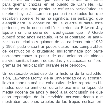
para que­mar cho­zas en el pue­blo de Cam Ne. «El
hecho de que este par­ti­cu­lar esfuer­zo perio­dís­ti­co se
cele­bre hoy prác­ti­ca­men­te por par­te de todos los que
escri­ben sobre el tema no sig­ni­fi­ca, sin embar­go, que
ejem­pli­fi­ca­ra la cober­tu­ra de la gue­rra duran­te este
perio­do», es lo que escri­bió el perio­dis­ta Edward Jay
Eps­tein en una serie de inves­ti­ga­ción que TV Gui­de
publi­có ocho años des­pués. «Por el con­tra­rio, al ana­li­
zar los noti­cia­rios y guio­nes de las cade­nas entre 1962
y 1968, pude encon­trar pocos casos más com­pa­ra­bles
de des­truc­ción o bru­ta­li­dad indis­cri­mi­na­da por par­te
nor­te­ame­ri­ca­na» a pesar de que «cien­tos de aldeas
sur­viet­na­mi­tas fue­ron des­trui­das y eva­cua­das en “pro­
gra­mas de reubi­ca­ción” duran­te este periodo».
Un des­ta­ca­do estu­dio­so de la his­to­ria de la radio­di­fu­
sión, Law­ren­ce Lichty, de la Uni­ver­si­dad de Wis­con­sin,
lle­vó a cabo un aná­li­sis exhaus­ti­vo de los repor­ta­jes fil­
ma­dos que se emi­tie­ron duran­te ese mis­mo lap­so de
media doce­na de años y lle­gó a la con­clu­sión de que
esos repor­ta­jes de la tele­vi­sión nor­te­ame­ri­ca­na que
mos­tra­ban accio­nes crue­les de las tro­pas nor­te­ame­ri­