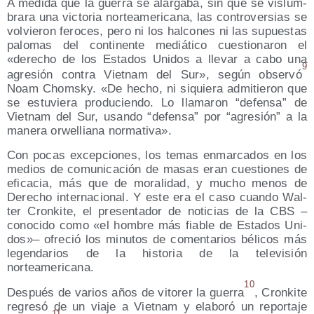
A medi­da que la gue­rra se alar­ga­ba, sin que se vis­lum­
bra­ra una vic­to­ria nor­te­ame­ri­ca­na, las con­tro­ver­sias se
vol­vie­ron fero­ces, pero ni los hal­co­nes ni las supues­tas
palo­mas del con­ti­nen­te mediá­ti­co cues­tio­na­ron el
«dere­cho de los Esta­dos Uni­dos a lle­var a cabo una
9
agre­sión con­tra Viet­nam del Sur», según obser­vó
Noam Chomsky. «De hecho, ni siquie­ra admi­tie­ron que
se estu­vie­ra pro­du­cien­do. Lo lla­ma­ron “defen­sa” de
Viet­nam del Sur, usan­do “defen­sa” por “agre­sión” a la
mane­ra orwe­llia­na normativa».
Con pocas excep­cio­nes, los temas enmar­ca­dos en los
medios de comu­ni­ca­ción de masas eran cues­tio­nes de
efi­ca­cia, más que de mora­li­dad, y mucho menos de
Dere­cho inter­na­cio­nal. Y este era el caso cuan­do Wal­
ter Cron­ki­te, el pre­sen­ta­dor de noti­cias de la CBS –
cono­ci­do como «el hom­bre más fia­ble de Esta­dos Uni­
dos»– ofre­ció los minu­tos de comen­ta­rios béli­cos más
legen­da­rios de la his­to­ria de la tele­vi­sión
norteamericana.
10
Des­pués de varios años de vito­rer la gue­rra
, Cron­ki­te
regre­só de un via­je a Viet­nam y ela­bo­ró un repor­ta­je