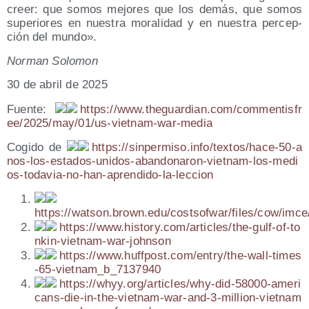
creer: que somos mejo­res que los demás, que somos
supe­rio­res en nues­tra mora­li­dad y en nues­tra per­cep­
ción del mundo».
Nor­man Solomon
30 de abril de 2025
Fuen­te:
https://​www​.the​guar​dian​.com/​c​o​m​m​e​n​t​i​s​f​r​
e​e​/​2​0​2​5​/​m​a​y​/​0​1​/​u​s​-​v​i​e​t​n​a​m​-​w​a​r​-​m​e​dia
Cogi­do de
https://​sin​per​mi​so​.info/​t​e​x​t​o​s​/​h​a​c​e​-​5​0​-​a​
n​o​s​-​l​o​s​-​e​s​t​a​d​o​s​-​u​n​i​d​o​s​-​a​b​a​n​d​o​n​a​r​o​n​-​v​i​e​t​n​a​m​-​l​o​s​-​m​e​d​i​
o​s​-​t​o​d​a​v​i​a​-​n​o​-​h​a​n​-​a​p​r​e​n​d​i​d​o​-​l​a​-​l​e​c​c​ion
https://watson.brown.edu/costsofwar/files/cow/
https://​www​.his​tory​.com/​a​r​t​i​c​l​e​s​/​t​h​e​-​g​u​l​f​-​o​f​-​t​o​
n​k​i​n​-​v​i​e​t​n​a​m​-​w​a​r​-​j​o​h​n​son
https://​www​.huff​post​.com/​e​n​t​r​y​/​t​h​e​-​w​a​l​l​-​t​i​m​e​s​
-​6​5​-​v​i​e​t​n​a​m​_​b​_​7​1​3​7​940
https://​whyy​.org/​a​r​t​i​c​l​e​s​/​w​h​y​-​d​i​d​-​5​8​0​0​0​-​a​m​e​r​i​
c​a​n​s​-​d​i​e​-​i​n​-​t​h​e​-​v​i​e​t​n​a​m​-​w​a​r​-​a​n​d​-​3​-​m​i​l​l​i​o​n​-​v​i​e​t​n​a​m​