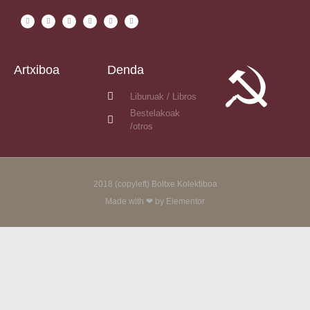
Artxiboa
Denda
Liburuak / Libros
Bestelakoak
/otros
2018 (copyleft) Boltxe Kolektiboa
Made with ❤ by Elementor