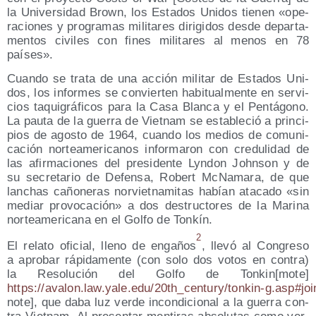
la Uni­ver­si­dad Brown, los Esta­dos Uni­dos tie­nen «ope­
ra­cio­nes y pro­gra­mas mili­ta­res diri­gi­dos des­de depar­ta­
men­tos civi­les con fines mili­ta­res al menos en 78
países».
Cuan­do se tra­ta de una acción mili­tar de Esta­dos Uni­
dos, los infor­mes se con­vier­ten habi­tual­men­te en ser­vi­
cios taqui­grá­fi­cos para la Casa Blan­ca y el Pen­tá­gono.
La pau­ta de la gue­rra de Viet­nam se esta­ble­ció a prin­ci­
pios de agos­to de 1964, cuan­do los medios de comu­ni­
ca­ción nor­te­ame­ri­ca­nos infor­ma­ron con cre­du­li­dad de
las afir­ma­cio­nes del pre­si­den­te Lyn­don John­son y de
su secre­ta­rio de Defen­sa, Robert McNa­ma­ra, de que
lan­chas caño­ne­ras nor­viet­na­mi­tas habían ata­ca­do «sin
mediar pro­vo­ca­ción» a dos des­truc­to­res de la Mari­na
nor­te­ame­ri­ca­na en el Gol­fo de Tonkín.
2
El rela­to ofi­cial, lleno de enga­ños
, lle­vó al Con­gre­so
a apro­bar rápi­da­men­te (con solo dos votos en con­tra)
la Reso­lu­ción del Gol­fo de Tonkin[mote]
https://avalon.law.yale.edu/20th_century/tonkin‑g.asp#joi
note], que daba luz ver­de incon­di­cio­nal a la gue­rra con­