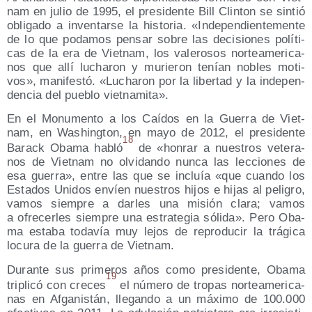
nam en julio de 1995, el pre­si­den­te Bill Clin­ton se sin­tió
obli­ga­do a inven­tar­se la his­to­ria. «Inde­pen­dien­te­men­te
de lo que poda­mos pen­sar sobre las deci­sio­nes polí­ti­
cas de la era de Viet­nam, los vale­ro­sos nor­te­ame­ri­ca­
nos que allí lucha­ron y murie­ron tenían nobles moti­
vos», mani­fes­tó. «Lucha­ron por la liber­tad y la inde­pen­
den­cia del pue­blo vietnamita».
En el Monu­men­to a los Caí­dos en la Gue­rra de Viet­
nam, en Washing­ton, en mayo de 2012, el pre­si­den­te
18
Barack Oba­ma habló
de «hon­rar a nues­tros vete­ra­
nos de Viet­nam no olvi­dan­do nun­ca las lec­cio­nes de
esa gue­rra», entre las que se incluía «que cuan­do los
Esta­dos Uni­dos envíen nues­tros hijos e hijas al peli­gro,
vamos siem­pre a dar­les una misión cla­ra; vamos
a ofre­cer­les siem­pre una estra­te­gia sóli­da». Pero Oba­
ma esta­ba toda­vía muy lejos de repro­du­cir la trá­gi­ca
locu­ra de la gue­rra de Vietnam.
Duran­te sus pri­me­ros años como pre­si­den­te, Oba­ma
19
tri­pli­có con cre­ces
el núme­ro de tro­pas nor­te­ame­ri­ca­
nas en Afga­nis­tán, lle­gan­do a un máxi­mo de 100.000