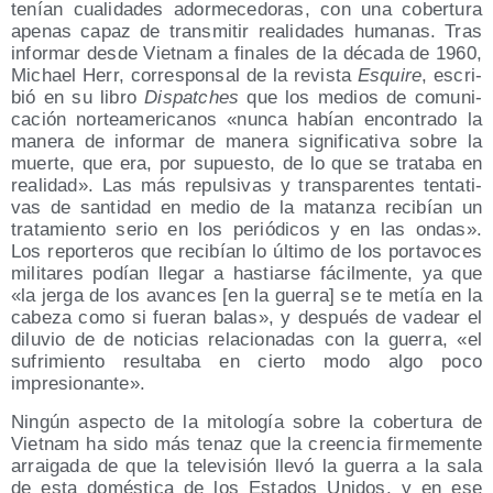
tenían cua­li­da­des ador­me­ce­do­ras, con una cober­tu­ra
ape­nas capaz de trans­mi­tir reali­da­des huma­nas. Tras
infor­mar des­de Viet­nam a fina­les de la déca­da de 1960,
Michael Herr, corres­pon­sal de la revis­ta
Esqui­re
, escri­
bió en su libro
Dis­pat­ches
que los medios de comu­ni­
ca­ción nor­te­ame­ri­ca­nos «nun­ca habían encon­tra­do la
mane­ra de infor­mar de mane­ra sig­ni­fi­ca­ti­va sobre la
muer­te, que era, por supues­to, de lo que se tra­ta­ba en
reali­dad». Las más repul­si­vas y trans­pa­ren­tes ten­ta­ti­
vas de san­ti­dad en medio de la matan­za reci­bían un
tra­ta­mien­to serio en los perió­di­cos y en las ondas».
Los repor­te­ros que reci­bían lo últi­mo de los por­ta­vo­ces
mili­ta­res podían lle­gar a has­tiar­se fácil­men­te, ya que
«la jer­ga de los avan­ces [en la gue­rra] se te metía en la
cabe­za como si fue­ran balas», y des­pués de vadear el
dilu­vio de de noti­cias rela­cio­na­das con la gue­rra, «el
sufri­mien­to resul­ta­ba en cier­to modo algo poco
impresionante».
Nin­gún aspec­to de la mito­lo­gía sobre la cober­tu­ra de
Viet­nam ha sido más tenaz que la creen­cia fir­me­men­te
arrai­ga­da de que la tele­vi­sión lle­vó la gue­rra a la sala
de esta domés­ti­ca de los Esta­dos Uni­dos, y en ese