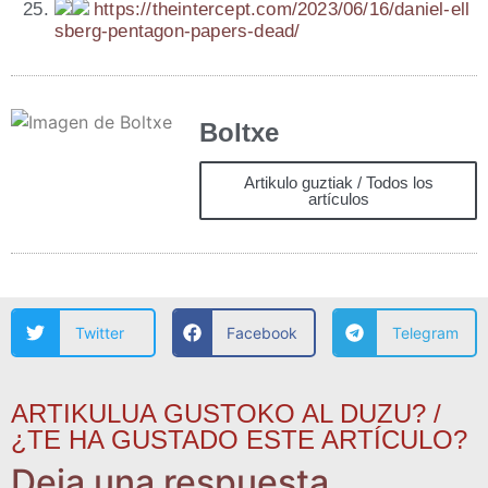
https://​thein​ter​cept​.com/​2​0​2​3​/​0​6​/​1​6​/​d​a​n​i​e​l​-​e​l​l​
s​b​e​r​g​-​p​e​n​t​a​g​o​n​-​p​a​p​e​r​s​-​d​e​ad/
Boltxe
Artikulo guztiak / Todos los
artículos
Twitter
Facebook
Telegram
ARTIKULUA GUSTOKO AL DUZU? /
¿TE HA GUSTADO ESTE ARTÍCULO?
Deja una respuesta