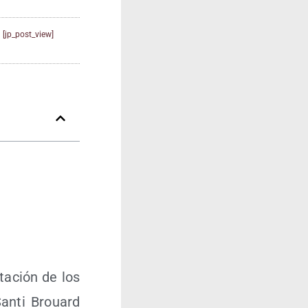
[jp_post_view]
­ta­ción de los
San­ti Brouard