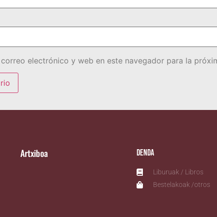
correo electrónico y web en este navegador para la próx
Artxiboa
Denda
Liburuak / Libros
Bestelakoak /otros