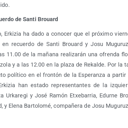
ido.
er­do de San­ti Brouard
, Erki­zia ha dado a cono­cer que el pró­xi­mo vier­nes
 en recuer­do de San­ti Brouard y Josu Mugu­ru
las 11.00 de la maña­na rea­li­za­rán una ofren­da flo­
­la y a las 12.00 en la pla­za de Rekal­de. Por la tar­
o polí­ti­co en el fron­tón de la Espe­ran­za a par­tir
ki­zia han esta­do repre­sen­tan­tes de la izquier­
a Urka­re­gi y José Ramón Etxe­ba­rria, Edur­ne Bro
d, y Ele­na Bar­to­lo­mé, com­pa­ñe­ra de Josu Muguru