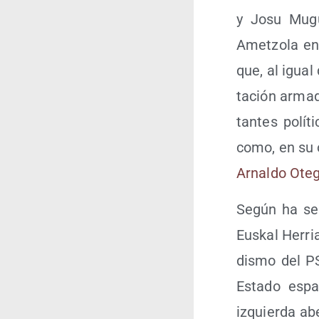
y Josu Mugu­
Ametzo­la en h
que, al igual
ta­ción arma­d
tan­tes polí­t
como, en su o
Arnal­do Ote­
Según ha señ
Eus­kal Herria
dis­mo del P
Esta­do espa
izquier­da ab