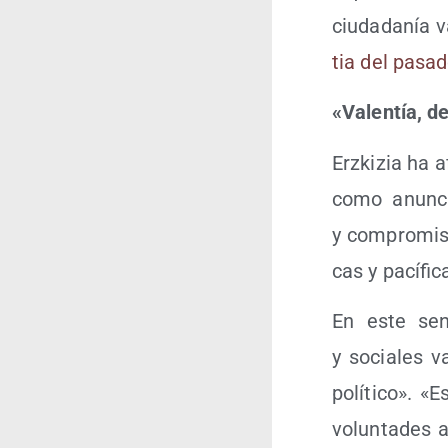
ciu­da­da­nía
tia del pasa­
«Valen­tía, d
Erz­ki­zia ha 
como anun­c
y com­pro­mi­s
cas y pacífic
En este sen­t
y socia­les v
polí­ti­co». 
volun­ta­des