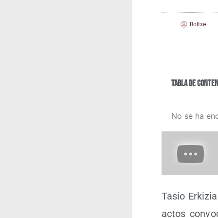
Boltxe
Tabla de conten
No se ha en
Tasio Erki­zia
actos con­vo­