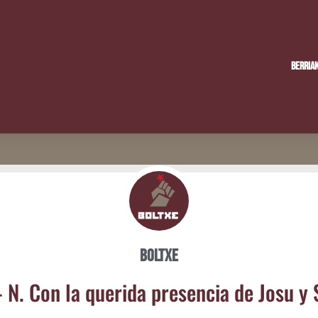
Berria
Boltxe
 N. Con la que­ri­da pre­sen­cia de Josu y 