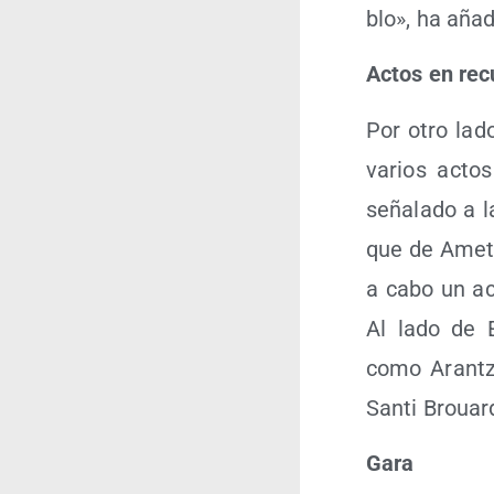
blo», ha añad
Actos en recu
Por otro lado
varios actos
seña­la­do a 
que de Ametzo
a cabo un act
Al lado de Er
como Aran­tz
San­ti Brouar
Gara