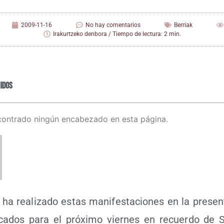
2009-11-16
No hay comentarios
Berriak
Irakurtzeko denbora / Tiempo de lectura: 2 min.
idos
contrado ningún encabezado en esta página.
 ha rea­li­za­do estas mani­fes­ta­cio­nes en la pre­sen
ca­dos para el pró­xi­mo vier­nes en recuer­do de 