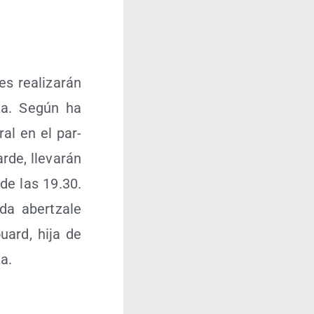
 rea­li­za­rán
­za. Según ha
ral en el par­
de, lle­va­rán
 de las 19.30.
da aber­tza­le
uard, hija de
za.