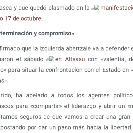
 vas­ca y que que­dó plas­ma­do en la
mani­fes­ta­
do 17 de octu­bre
.
eter­mi­na­ción y compromiso»
afir­ma­do que la izquier­da aber­tza­le va a defen­der 
ia­ron el sába­do
en Altsa­su
con «valen­tía, de
o» para situar la con­fron­ta­ción con el Esta­do en «c
as».
i­do, ha ape­la­do a todos los agen­tes polí­ti­cos,
as­cos para «com­par­tir» el lide­raz­go y abrir un «
«Esta­mos segu­ros de que vamos a crear una gran i
 apos­tan­do por dar un paso más hacia la liber­tad