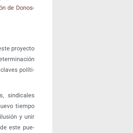
ción de Donos­
este pro­yec­to
ter­mi­na­ción
la­ves polí­ti­
 sin­di­ca­les
nue­vo tiem­po
lu­sión y unir
 de este pue­