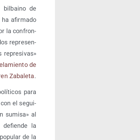
 bil­baino de
e ha afir­ma­do
r la con­fron­
 dos repre­sen­
s repre­si­vas»
e­la­mien­to de
ren Zaba­le­ta
.
í­ti­cos para
P con el segui­
n sumi­sa» al
 defien­de la
popu­lar de la