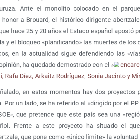
ru­za. Ante el mono­li­to colo­ca­do en el par­que
onor a Brouard, el his­tó­ri­co diri­gen­te aber­tza­l
 que hace 25 y 20 años el Esta­do espa­ñol apos­tó po
a y el blo­queo «pla­ni­fi­can­do» las muer­tes de los
i­cos, en la actua­li­dad sigue defen­dien­do las «vía
pi­nión, ha que­da­do demos­tra­do con el
encar­c
gi, Rafa Díez, Arkaitz Rodrí­guez, Sonia Jacin­to y Mi
a­la­do, en estos momen­tos hay dos pro­yec­tos pol
. Por un lado, se ha refe­ri­do al «diri­gi­do por el P
SOE», que pre­ten­de que este país sea una «regió
­ñol. Fren­te a este pro­yec­to ha situa­do el que
er­tza­le, que pone como «úni­co lími­te» la volun­tad 