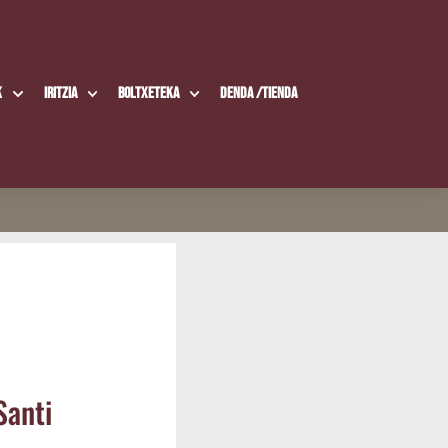
k
Iritzia
Boltxe­te­ka
Den­da /​Tien­da
Santi