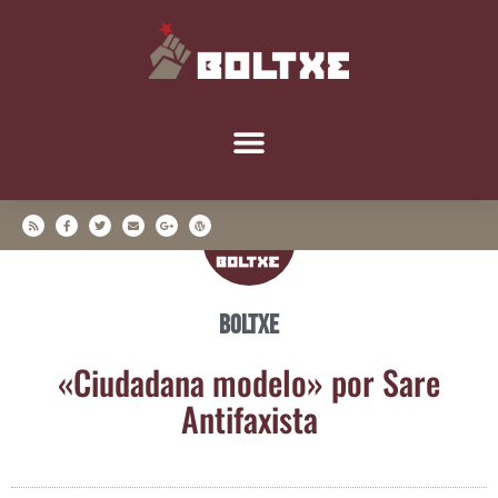
Boltxe
«Ciu­da­da­na mode­lo» por Sare
Antifaxista