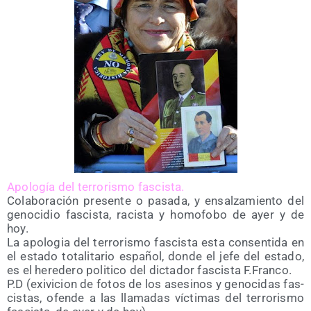
Apo­lo­gía del terro­ris­mo fascista.
Cola­bo­ra­ción pre­sen­te o pasa­da, y ensal­za­mien­to del
geno­ci­dio fas­cis­ta, racis­ta y homo­fo­bo de ayer y de
hoy.
La apo­lo­gia del terro­ris­mo fas­cis­ta esta con­sen­ti­da en
el esta­do tota­li­ta­rio espa­ñol, don­de el jefe del esta­do,
es el here­de­ro poli­ti­co del dic­ta­dor fas­cis­ta F.Franco.
P.D (exivi­cion de fotos de los ase­si­nos y geno­ci­das fas­
cis­tas, ofen­de a las lla­ma­das víc­ti­mas del terro­ris­mo