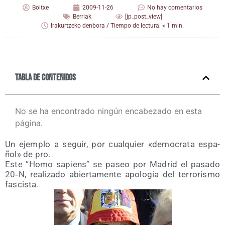
Boltxe
2009-11-26
No hay comentarios
Berriak
[jp_post_view]
Irakurtzeko denbora / Tiempo de lectura: < 1 min.
Tabla de contenidos
No se ha encontrado ningún encabezado en esta
página.
Un ejem­plo a seguir, por cual­quier «demo­cra­ta espa­
ñol» de pro.
Este “Homo sapiens” se paseo por Madrid el pasa­do
20‑N, rea­li­za­do abier­ta­men­te apo­lo­gía del terro­ris­mo
fas­cis­ta.