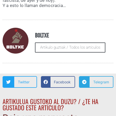
fas­cis­ta, de ayer y de hoy).
Y a esto lo lla­man democracia…
Boltxe
Artikulo guztiak / Todos los artículos
Twitter
Facebook
Telegram
ARTIKULUA GUSTOKO AL DUZU? / ¿TE HA
GUSTADO ESTE ARTÍCULO?