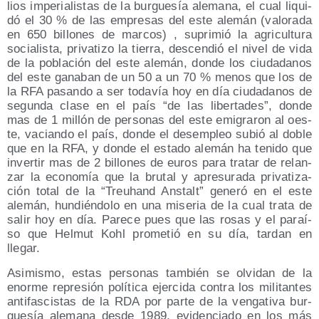
lios impe­ria­lis­tas de la bur­gue­sía ale­ma­na, el cual liqui­
dó el 30 % de las empre­sas del este ale­mán (valo­ra­da
en 650 billo­nes de mar­cos) , supri­mió la agri­cul­tu­ra
socia­lis­ta, pri­va­ti­zo la tie­rra, des­cen­dió el nivel de vida
de la pobla­ción del este ale­mán, don­de los ciu­da­da­nos
del este gana­ban de un 50 a un 70 % menos que los de
la RFA pasan­do a ser toda­vía hoy en día ciu­da­da­nos de
segun­da cla­se en el país “de las liber­ta­des”, don­de
mas de 1 millón de per­so­nas del este emi­gra­ron al oes­
te, vacian­do el país, don­de el des­em­pleo subió al doble
que en la RFA, y don­de el esta­do ale­mán ha teni­do que
inver­tir mas de 2 billo­nes de euros para tra­tar de relan­
zar la eco­no­mía que la bru­tal y apre­su­ra­da pri­va­ti­za­
ción total de la “Treuhand Ans­talt” gene­ró en el este
ale­mán, hun­dién­do­lo en una mise­ria de la cual tra­ta de
salir hoy en día. Pare­ce pues que las rosas y el paraí­
so que Hel­mut Kohl pro­me­tió en su día, tar­dan en
llegar.
Asi­mis­mo, estas per­so­nas tam­bién se olvi­dan de la
enor­me repre­sión polí­ti­ca ejer­ci­da con­tra los mili­tan­tes
anti­fas­cis­tas de la RDA por par­te de la ven­ga­ti­va bur­
gue­sía ale­ma­na des­de 1989, evi­den­cia­do en los más