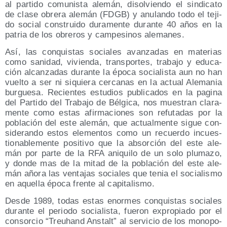
al par­ti­do comu­nis­ta ale­mán, disol­vien­do el sin­di­ca­to
de cla­se obre­ra ale­mán (FDGB) y anu­lan­do todo el teji­
do social cons­trui­do dura­men­te duran­te 40 años en la
patria de los obre­ros y cam­pe­si­nos alemanes.
Así, las con­quis­tas socia­les avan­za­das en mate­rias
como sani­dad, vivien­da, trans­por­tes, tra­ba­jo y edu­ca­
ción alcan­za­das duran­te la épo­ca socia­lis­ta aun no han
vuel­to a ser ni siquie­ra cer­ca­nas en la actual Ale­ma­nia
bur­gue­sa. Recien­tes estu­dios publi­ca­dos en la pagi­na
del Par­ti­do del Tra­ba­jo de Bél­gi­ca, nos mues­tran cla­ra­
men­te como estas afir­ma­cio­nes son refu­ta­das por la
pobla­ción del este ale­mán, que actual­men­te sigue con­
si­de­ran­do estos ele­men­tos como un recuer­do incues­
tio­na­ble­men­te posi­ti­vo que la absor­ción del este ale­
mán por par­te de la RFA ani­qui­lo de un solo plu­ma­zo,
y don­de mas de la mitad de la pobla­ción del este ale­
mán año­ra las ven­ta­jas socia­les que tenia el socia­lis­mo
en aque­lla épo­ca fren­te al capitalismo.
Des­de 1989, todas estas enor­mes con­quis­tas socia­les
duran­te el perio­do socia­lis­ta, fue­ron expro­pia­do por el
con­sor­cio “Treuhand Ans­talt” al ser­vi­cio de los mono­po­