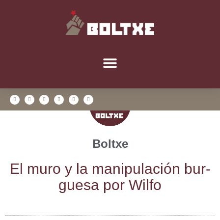
Boltxe
El muro y la mani­pu­la­ción bur­
gue­sa por Wilfo