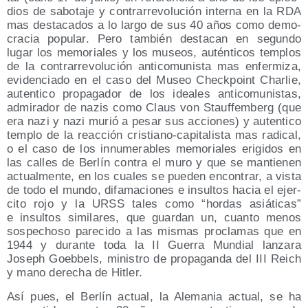
dios de sabo­ta­je y con­tra­rre­vo­lu­ción inter­na en la RDA
mas des­ta­ca­dos a lo lar­go de sus 40 años como demo­
cra­cia popu­lar. Pero tam­bién des­ta­can en segun­do
lugar los memo­ria­les y los museos, autén­ti­cos tem­plos
de la con­tra­rre­vo­lu­ción anti­co­mu­nis­ta mas enfer­mi­za,
evi­den­cia­do en el caso del Museo Check­point Char­lie,
auten­ti­co pro­pa­ga­dor de los idea­les anti­co­mu­nis­tas,
admi­ra­dor de nazis como Claus von Stauf­fem­berg (que
era nazi y nazi murió a pesar sus accio­nes) y auten­ti­co
tem­plo de la reac­ción cris­tiano-capi­ta­lis­ta mas radi­cal,
o el caso de los innu­me­ra­bles memo­ria­les eri­gi­dos en
las calles de Ber­lín con­tra el muro y que se man­tie­nen
actual­men­te, en los cua­les se pue­den encon­trar, a vis­ta
de todo el mun­do, difa­ma­cio­nes e insul­tos hacia el ejer­
ci­to rojo y la URSS tales como “hor­das asiá­ti­cas”
e insul­tos simi­la­res, que guar­dan un, cuan­to menos
sos­pe­cho­so pare­ci­do a las mis­mas pro­cla­mas que en
1944 y duran­te toda la II Gue­rra Mun­dial lan­za­ra
Joseph Goeb­bels, minis­tro de pro­pa­gan­da del III Reich
y mano dere­cha de Hitler.
Así pues, el Ber­lín actual, la Ale­ma­nia actual, se ha