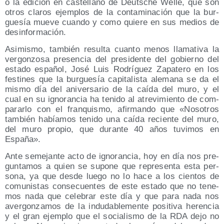
o la edi­ción en cas­te­llano de Deu­ts­che Welle, que son
otros cla­ros ejem­plos de la con­ta­mi­na­ción que la bur­
gue­sía mue­ve cuan­do y como quie­re en sus medios de
desinformación.
Asi­mis­mo, tam­bién resul­ta cuan­to menos lla­ma­ti­va la
ver­gon­zo­sa pre­sen­cia del pre­si­den­te del gobierno del
esta­do espa­ñol, José Luis Rodrí­guez Zapa­te­ro en los
fes­ti­nes que la bur­gue­sía capi­ta­lis­ta ale­ma­na se da el
mis­mo día del ani­ver­sa­rio de la caí­da del muro, y el
cual en su igno­ran­cia ha teni­do al atre­vi­mien­to de com­
pa­rar­lo con el fran­quis­mo, afir­man­do que «Noso­tros
tam­bién había­mos teni­do una caí­da recien­te del muro,
del muro pro­pio, que duran­te 40 años tuvi­mos en
España».
Ante seme­jan­te acto de igno­ran­cia, hoy en día nos pre­
gun­ta­mos a quien se supo­ne que repre­sen­ta esta per­
so­na, ya que des­de lue­go no lo hace a los cien­tos de
comu­nis­tas con­se­cuen­tes de este esta­do que no tene­
mos nada que cele­brar este día y que para nada nos
aver­gon­za­mos de la indu­da­ble­men­te posi­ti­va heren­cia
y el gran ejem­plo que el socia­lis­mo de la RDA dejo no