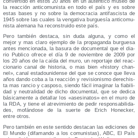
con­ver­ti­do en estos 20 años en un auten­ti­co museo de
la reac­ción anti­co­mu­nis­ta en todo el país y es sobre
estas bases y no sobre la demo­cra­cia anti­fas­cis­ta de
1945 sobre las cua­les la ven­ga­ti­va bur­gue­sía anti­co­mu­
nis­ta ale­ma­na ha recons­trui­do este país.
Pero tam­bién des­ta­ca, sin duda algu­na, y como el
mejor y mas cla­ro ejem­plo de la pro­pa­gan­da bur­gue­sa
antes men­cio­na­da, la basu­ra de docu­men­tal que el dia­
rio Publi­co ofre­ce el día 9 de noviem­bre de 2009 por
los 20 años de la caí­da del muro, un repor­ta­je del reac­
cio­na­rio canal de his­to­ria, o mas bien «his­tory chan­
nel», canal esta­dou­ni­den­se del que se cono­ce que lle­va
años dan­do coba a la reac­ción y revi­sio­nis­mo dere­chis­
ta mas ran­cio y cas­po­so, sien­do fácil ima­gi­nar la fia­bi­li­
dad y neu­tra­li­dad de dicho docu­men­tal, que se dedi­ca
bási­ca­men­te a deta­llar los «ase­si­na­tos» en el muro de
la RDA, y tie­ne el atre­vi­mien­to de pedir res­pon­sa­bi­li­da­
des, mofán­do­se de la suer­te de Erich Honec­ker,
entre otros.
Pero tam­bién en este sen­ti­do des­ta­can las edi­cio­nes de
El Mun­do (difa­man­do a los comu­nis­tas), ABC, El País