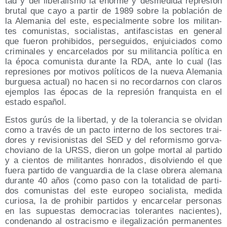
tad y del libe­ra­lis­mo la enor­me y des­me­di­da repre­sión
bru­tal que cayo a par­tir de 1989 sobre la pobla­ción de
la Ale­ma­nia del este, espe­cial­men­te sobre los mili­tan­
tes comu­nis­tas, socia­lis­tas, anti­fas­cis­tas en gene­ral
que fue­ron prohi­bi­dos, per­se­gui­dos, enjui­cia­dos como
cri­mi­na­les y encar­ce­la­dos por su mili­tan­cia polí­ti­ca en
la épo­ca comu­nis­ta duran­te la RDA, ante lo cual (las
repre­sio­nes por moti­vos polí­ti­cos de la nue­va Ale­ma­nia
bur­gue­sa actual) no hacen si no recor­dar­nos con cla­ros
ejem­plos las épo­cas de la repre­sión fran­quis­ta en el
esta­do español.
Estos gurús de la liber­tad, y de la tole­ran­cia se olvi­dan
como a tra­vés de un pac­to interno de los sec­to­res trai­
do­res y revi­sio­nis­tas del SED y del refor­mis­mo gor­va­
cho­viano de la URSS, die­ron un gol­pe mor­tal al par­ti­do
y a cien­tos de mili­tan­tes hon­ra­dos, disol­vien­do el que
fue­ra par­ti­do de van­guar­dia de la cla­se obre­ra ale­ma­na
duran­te 40 años (como paso con la tota­li­dad de par­ti­
dos comu­nis­tas del este euro­peo socia­lis­ta, medi­da
curio­sa, la de prohi­bir par­ti­dos y encar­ce­lar per­so­nas
en las supues­tas demo­cra­cias tole­ran­tes nacien­tes),
con­de­nan­do al ostra­cis­mo e ile­ga­li­za­ción per­ma­nen­tes