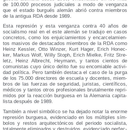
de 100.000 pro­ce­sos judi­cia­les a modo de ven­gan­za
que el esta­do bur­gués ale­mán abrió con­tra miem­bros
de la anti­gua RDA des­de 1989.
Esta repre­sión y esta ven­gan­za con­tra 40 años de
socia­lis­mo real en el este ale­mán se tra­du­jo en casos
con­cre­tos, como los enjui­cia­mien­tos y encar­ce­la­mien­
tos masi­vos de des­ta­ca­dos miem­bros de la RDA como
Heinz Kess­ler, Otto Win­zer, Kurt Hager, Erich Honec­
ker, Mar­kus Wolf, Willy Stoph, Erich Miel­ke, Fritz Stre­
letz, Heinz Albrecht, Hey­mann, y tan­tos cien­tos de
comu­nis­tas cuyo úni­co deli­to fue su enco­mia­ble acti­vi­
dad polí­ti­ca. Pero tam­bién des­ta­ca el caso de la pur­ga
de los 75.000 direc­to­res de escue­la y docen­tes, miem­
bros de las fuer­zas de segu­ri­dad, juris­tas, cien­tí­fi­cos,
médi­cos y tan­tos otros pro­fe­sio­na­les bru­tal­men­te repri­
mi­dos por la reac­ción bur­gue­sa en la Ale­ma­nia capi­ta­
lis­ta des­pués de 1989.
Tam­bién a nivel sim­bó­li­co se ha deja­do notar la enor­me
repre­sión bur­gue­sa, evi­den­cia­do en los múl­ti­ples sím­
bo­los y res­tos arqui­tec­tó­ni­cos del perio­do socia­lis­ta,
total­men­te eli­mi­na­dos y des­trui­dos, evi­den­cia­do per­fec­