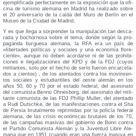
ejem­pli­fi­ca­da per­fec­ta­men­te en la expo­si­ción que la ofi­
ci­na de turis­mo ale­ma­na en Madrid ha rea­li­za­do sobre
el 20 ani­ver­sa­rio de la caí­da del Muro de Ber­lín en el
Museo de la Ciu­dad de Madrid.
Y es que lle­ga a sor­pren­der la mani­pu­la­ción tan des­ca­
ra­da y bochor­no­sa sobre el tema, don­de según la pro­
pa­gan­da bur­gue­sa ale­ma­na, la RFA era un país de
«liber­ta­des polí­ti­cas y socia­les y una eco­no­mía flo­re­
cien­te», aun­que no deben acor­dar­se ni de las prohi­bi­
cio­nes e ile­ga­li­za­cio­nes del KPD y de la FDJ (cuyos
mili­tan­tes, solo por el hecho de ser­lo fue­ron encar­ce­la­
dos a cien­tos) , de los aten­ta­dos con­tra los movi­mien­
tos socia­les y estu­dian­ti­les del oes­te ale­mán en los
años 50, 60 y 70 por el esta­do fede­ral, del ase­si­na­to
del comu­nis­ta Benno Ohnes­borg, del ase­si­na­to del mili­
tan­te comu­nis­ta de las FDJ Phi­llip Muller, del aten­ta­do
a Rudi Dutsch­ke, de las mani­fes­ta­cio­nes con­tra el Sha
de Per­sia bru­tal­men­te repri­mi­das por la poli­cía fede­ral
ale­ma­na, de las cri­sis eco­nó­mi­cas bru­ta­les de los 70,
de las cam­pa­ñas masi­vas del gobierno de Bonn con­tra
el Par­ti­do Comu­nis­ta Ale­mán y la Juven­tud Libre Ale­
ma­na que en 1951 (cuan­do eran una fuer­za masi­va en