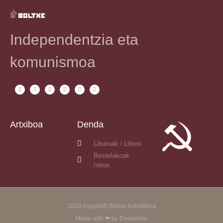
Independentzia eta
komunismoa
Artxiboa
Denda
Liburuak / Libros
Bestelakoak
/otros
2018 (copyleft) Boltxe Kolektiboa
Made with ❤ by Elementor