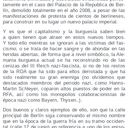
ta­men­te en el caso del Pala­cio de la Repu­bli­ca de Ber­
lín, demo­li­do total­men­te en el año 2008, a pesar de las
mani­fes­ta­cio­nes de pro­tes­ta de cien­tos de ber­li­ne­ses,
para cons­truir en su lugar un nue­vo pala­cio imperial.
Y es que el capi­ta­lis­mo y la bur­gue­sía saben bien
a quien tie­nen que atraer en estos nue­vos tiem­pos.
Y todo ello mien­tras se igno­ran a las vic­ti­mas del fas­
cis­mo, o se tra­ta de hacer san­gre y de ahon­dar en las
heri­das abier­tas, de for­ma que a nivel sim­bó­li­co, la Ale­
ma­nia bur­gue­sa actual se ha recons­trui­do no de las
ceni­zas del III Reich nazi-fas­cis­ta, si no de los res­tos
de la RDA que ha sido para ellos derro­ta­da y que ha
sido real­men­te su gran enemi­ga (no olvi­de­mos que
des­ta­ca­dos miem­bros del perio­do nazi, como Hanns-
Mar­tin Schle­yer, copa­ron altos pues­tos de poder en la
RFA, así como los mono­po­lios cola­bo­ra­cio­nis­tas de
épo­ca nazi como Bayern, Thysen..).
Dos bue­nos y cla­ros ejem­plos de ello, son que la calle
prin­ci­pal de Ber­lín siga con­ser­van­do el mis­mo nom­bre
que en la épo­ca de la gue­rra fría en su tra­mo occi­den­
tal (calle 17 de junio) en refe­ren­cia a uno de los epi­so­