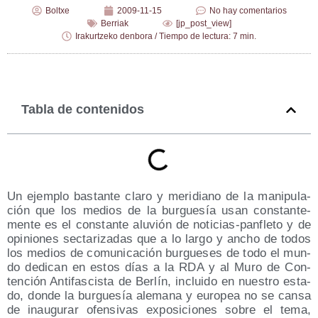
Boltxe
2009-11-15
No hay comentarios
Berriak
[jp_post_view]
Irakurtzeko denbora / Tiempo de lectura: 7 min.
Tabla de contenidos
Un ejem­plo bas­tan­te cla­ro y meri­diano de la mani­pu­la­
ción que los medios de la bur­gue­sía usan cons­tan­te­
men­te es el cons­tan­te alu­vión de noti­cias-pan­fle­to y de
opi­nio­nes sec­ta­ri­za­das que a lo lar­go y ancho de todos
los medios de comu­ni­ca­ción bur­gue­ses de todo el mun­
do dedi­can en estos días a la RDA y al Muro de Con­
ten­ción Anti­fas­cis­ta de Ber­lín, inclui­do en nues­tro esta­
do, don­de la bur­gue­sía ale­ma­na y euro­pea no se can­sa
de inau­gu­rar ofen­si­vas expo­si­cio­nes sobre el tema,