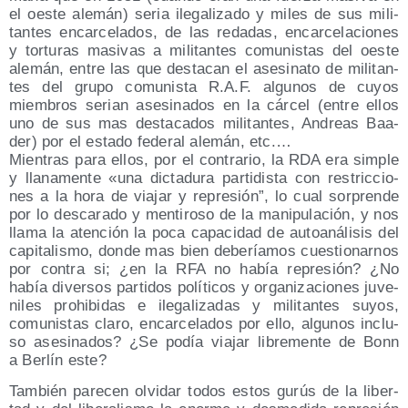
el oes­te ale­mán) seria ile­ga­li­za­do y miles de sus mili­
tan­tes encar­ce­la­dos, de las reda­das, encar­ce­la­cio­nes
y tor­tu­ras masi­vas a mili­tan­tes comu­nis­tas del oes­te
ale­mán, entre las que des­ta­can el ase­si­na­to de mili­tan­
tes del gru­po comu­nis­ta R.A.F. algu­nos de cuyos
miem­bros serian ase­si­na­dos en la cár­cel (entre ellos
uno de sus mas des­ta­ca­dos mili­tan­tes, Andreas Baa­
der) por el esta­do fede­ral ale­mán, etc.…
Mien­tras para ellos, por el con­tra­rio, la RDA era sim­ple
y lla­na­men­te «una dic­ta­du­ra par­ti­dis­ta con res­tric­cio­
nes a la hora de via­jar y repre­sión”, lo cual sor­pren­de
por lo des­ca­ra­do y men­ti­ro­so de la mani­pu­la­ción, y nos
lla­ma la aten­ción la poca capa­ci­dad de auto­aná­li­sis del
capi­ta­lis­mo, don­de mas bien debe­ría­mos cues­tio­nar­nos
por con­tra si; ¿en la RFA no había repre­sión? ¿No
había diver­sos par­ti­dos polí­ti­cos y orga­ni­za­cio­nes juve­
ni­les prohi­bi­das e ile­ga­li­za­das y mili­tan­tes suyos,
comu­nis­tas cla­ro, encar­ce­la­dos por ello, algu­nos inclu­
so ase­si­na­dos? ¿Se podía via­jar libre­men­te de Bonn
a Ber­lín este?
Tam­bién pare­cen olvi­dar todos estos gurús de la liber­