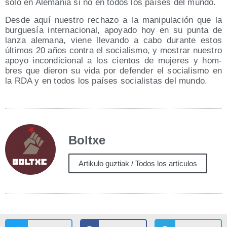
solo en Ale­ma­nia si no en todos los paí­ses del mundo.
Des­de aquí nues­tro recha­zo a la mani­pu­la­ción que la
bur­gue­sía inter­na­cio­nal, apo­ya­do hoy en su pun­ta de
lan­za ale­ma­na, vie­ne lle­van­do a cabo duran­te estos
últi­mos 20 años con­tra el socia­lis­mo, y mos­trar nues­tro
apo­yo incon­di­cio­nal a los cien­tos de muje­res y hom­
bres que die­ron su vida por defen­der el socia­lis­mo en
la RDA y en todos los paí­ses socia­lis­tas del mundo.
Boltxe
Artikulo guztiak / Todos los artículos