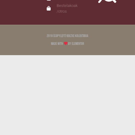
Bestelakoak
/otros
2018 (copyleft) Boltxe Kolektiboa
Made with
by Elementor