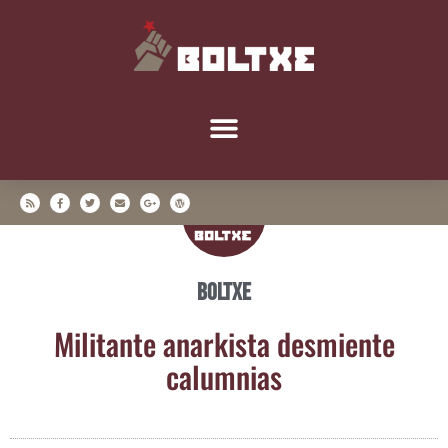
Boltxe
Mili­tan­te anar­kis­ta des­mien­te
calumnias