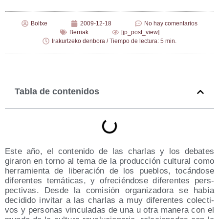
Boltxe
2009-12-18
No hay comentarios
Berriak
[jp_post_view]
Irakurtzeko denbora / Tiempo de lectura: 5 min.
Tabla de contenidos
Este año, el con­te­ni­do de las char­las y los deba­tes
gira­ron en torno al tema de la pro­duc­ción cul­tu­ral como
herra­mien­ta de libe­ra­ción de los pue­blos, tocán­do­se
dife­ren­tes temá­ti­cas, y ofre­cién­do­se dife­ren­tes pers­
pec­ti­vas. Des­de la comi­sión orga­ni­za­do­ra se había
deci­di­do invi­tar a las char­las a muy dife­ren­tes colec­ti­
vos y per­so­nas vin­cu­la­das de una u otra mane­ra con el