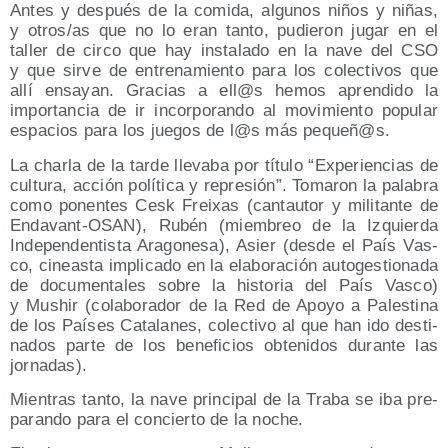
Antes y des­pués de la comi­da, algu­nos niños y niñas,
y otros/​as que no lo eran tan­to, pudie­ron jugar en el
taller de cir­co que hay ins­ta­la­do en la nave del CSO
y que sir­ve de entre­na­mien­to para los colec­ti­vos que
allí ensa­yan. Gra­cias a ell@s hemos apren­di­do la
impor­tan­cia de ir incor­po­ran­do al movi­mien­to popu­lar
espa­cios para los jue­gos de l@s más pequeñ@s.
La char­la de la tar­de lle­va­ba por títu­lo “Expe­rien­cias de
cul­tu­ra, acción polí­ti­ca y repre­sión”. Toma­ron la pala­bra
como ponen­tes Cesk Frei­xas (can­tau­tor y mili­tan­te de
Enda­vant-OSAN), Rubén (miem­breo de la Izquier­da
Inde­pen­den­tis­ta Ara­go­ne­sa), Asier (des­de el País Vas­
co, cineas­ta impli­ca­do en la ela­bo­ra­ción auto­ges­tio­na­da
de docu­men­ta­les sobre la his­to­ria del País Vas­co)
y Mushir (cola­bo­ra­dor de la Red de Apo­yo a Pales­ti­na
de los Paí­ses Cata­la­nes, colec­ti­vo al que han ido des­ti­
na­dos par­te de los bene­fi­cios obte­ni­dos duran­te las
jornadas).
Mien­tras tan­to, la nave prin­ci­pal de la Tra­ba se iba pre­
pa­ran­do para el con­cier­to de la noche.