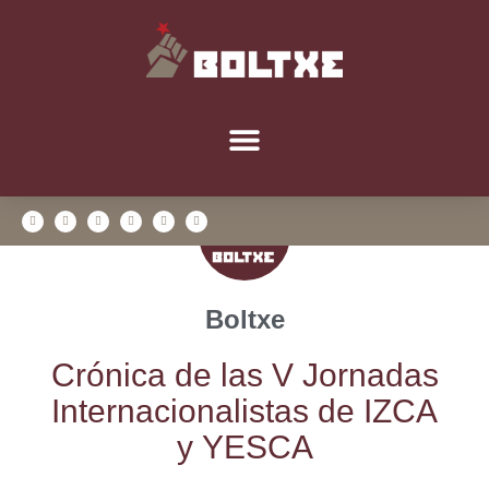
Boltxe
Cró­ni­ca de las V Jor­na­das
Inter­na­cio­na­lis­tas de IZCA
y YESCA