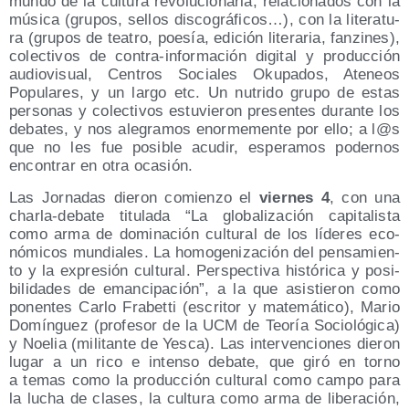
mun­do de la cul­tu­ra revo­lu­cio­na­ria, rela­cio­na­dos con la
músi­ca (gru­pos, sellos dis­co­grá­fi­cos…), con la lite­ra­tu­
ra (gru­pos de tea­tro, poe­sía, edi­ción lite­ra­ria, fan­zi­nes),
colec­ti­vos de con­tra-infor­ma­ción digi­tal y pro­duc­ción
audio­vi­sual, Cen­tros Socia­les Oku­pa­dos, Ate­neos
Popu­la­res, y un lar­go etc. Un nutri­do gru­po de estas
per­so­nas y colec­ti­vos estu­vie­ron pre­sen­tes duran­te los
deba­tes, y nos ale­gra­mos enor­me­men­te por ello; a l@s
que no les fue posi­ble acu­dir, espe­ra­mos poder­nos
encon­trar en otra ocasión.
Las Jor­na­das die­ron comien­zo el
vier­nes 4
, con una
char­la-deba­te titu­la­da “La glo­ba­li­za­ción capi­ta­lis­ta
como arma de domi­na­ción cul­tu­ral de los líde­res eco­
nó­mi­cos mun­dia­les. La homo­ge­ni­za­ción del pen­sa­mien­
to y la expre­sión cul­tu­ral. Pers­pec­ti­va his­tó­ri­ca y posi­
bi­li­da­des de eman­ci­pa­ción”, a la que asis­tie­ron como
ponen­tes Car­lo Fra­bet­ti (escri­tor y mate­má­ti­co), Mario
Domín­guez (pro­fe­sor de la UCM de Teo­ría Socio­ló­gi­ca)
y Noe­lia (mili­tan­te de Yes­ca). Las inter­ven­cio­nes die­ron
lugar a un rico e inten­so deba­te, que giró en torno
a temas como la pro­duc­ción cul­tu­ral como cam­po para
la lucha de cla­ses, la cul­tu­ra como arma de libe­ra­ción,