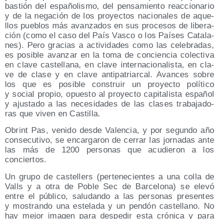
bas­tión del espa­ño­lis­mo, del pen­sa­mien­to reac­cio­na­rio
y de la nega­ción de los pro­yec­tos nacio­na­les de aque­
llos pue­blos más avan­za­dos en sus pro­ce­sos de libe­ra­
ción (como el caso del País Vas­co o los Paí­ses Cata­la­
nes). Pero gra­cias a acti­vi­da­des como las cele­bra­das,
es posi­ble avan­zar en la toma de con­cien­cia colec­ti­va
en cla­ve cas­te­lla­na, en cla­ve inter­na­cio­na­lis­ta, en cla­
ve de cla­se y en cla­ve anti­pa­triar­cal. Avan­ces sobre
los que es posi­ble cons­truir un pro­yec­to polí­ti­co
y social pro­pio, opues­to al pro­yec­to capi­ta­lis­ta espa­ñol
y ajus­ta­do a las nece­si­da­des de las cla­ses tra­ba­ja­do­
ras que viven en Castilla.
Obrint Pas, veni­do des­de Valen­cia, y por segun­do año
con­se­cu­ti­vo, se encar­ga­ron de cerrar las jor­na­das ante
las más de 1200 per­so­nas que acu­die­ron a los
conciertos.
Un gru­po de cas­te­llers (per­te­ne­cien­tes a una colla de
Valls y a otra de Poble Sec de Bar­ce­lo­na) se ele­vó
entre el públi­co, salu­dan­do a las per­so­nas pre­sen­tes
y mos­tran­do una este­la­da y un pen­dón cas­te­llano. No
hay mejor ima­gen para des­pe­dir esta cró­ni­ca y para