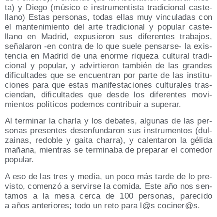
ta) y Die­go (músi­co e ins­tru­men­tis­ta tra­di­cio­nal cas­te­
llano) Estas per­so­nas, todas ellas muy vin­cu­la­das con
el man­te­ni­mien­to del arte tra­di­cio­nal y popu­lar cas­te­
llano en Madrid, expu­sie­ron sus dife­ren­tes tra­ba­jos,
seña­la­ron ‑en con­tra de lo que sue­le pen­sar­se- la exis­
ten­cia en Madrid de una enor­me rique­za cul­tu­ral tra­di­
cio­nal y popu­lar, y advir­tie­ron tam­bién de las gran­des
difi­cul­ta­des que se encuen­tran por par­te de las ins­ti­tu­
cio­nes para que estas mani­fes­ta­cio­nes cul­tu­ra­les tras­
cien­dan, difi­cul­ta­des que des­de los dife­ren­tes movi­
mien­tos polí­ti­cos pode­mos con­tri­buir a superar.
Al ter­mi­nar la char­la y los deba­tes, algu­nas de las per­
so­nas pre­sen­tes des­en­fun­da­ron sus ins­tru­men­tos (dul­
zai­nas, redo­ble y gai­ta cha­rra), y calen­ta­ron la géli­da
maña­na, mien­tras se ter­mi­na­ba de pre­pa­rar el come­dor
popular.
A eso de las tres y media, un poco más tar­de de lo pre­
vis­to, comen­zó a ser­vir­se la comi­da. Este año nos sen­
ta­mos a la mesa cer­ca de 100 per­so­nas, pare­ci­do
a años ante­rio­res; todo un reto para l@s cociner@s.