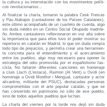
la cul­tu­ra y su inter­re­la­ción con los movi­mien­tos polí­ti­
cos revolucionarios…
Al fina­li­zar la char­la, toma­ron la pala­bra Cesk Frei­xas
y Pau Ala­ba­jos (can­tau­to­res de los Paí­ses Cata­la­nes),
este últi­mo acom­pa­ña­do de un cuar­te­to de cuer­da, algo
sin duda iné­di­to en un Cen­tro Social Oku­pa­do madri­le­
ño. Ambos can­tau­to­res refle­xio­na­ron en voz alta sobre
la impor­tan­cia que para ellos tuvo el poder mos­trar su
reper­to­rio en cata­lán en Madrid, lo que sin duda rom­pía
todo tipo de pre­jui­cios, y per­mi­tía crear una herra­mien­
ta con­cre­ta para el enten­di­mien­to y el acer­ca­mien­to
entre los pue­blos, algo muy nece­sa­rio para opo­ner la
estra­te­gia del odio pro­mo­vi­da por el espa­ño­lis­mo fas­
cis­ta. No fal­ta­ron dife­ren­tes can­cio­nes en home­na­je
a Lluis Llach (L’estaca), Rai­mon (Al Vent) u Ovi­di (en
home­na­je a Ovi­di Montllor i Men­gual, can­tau­tor y actor
ali­can­tino, mili­tan­te del PSUC), des­ta­ca­das per­so­nas
com­pro­me­ti­das con el arte popu­lar cata­lán, y que se
han con­ver­ti­do en patri­mo­nio no sólo de ese pue­blo,
sino de todos aque­llos pue­blos que luchan.
La char­la del vier­nes por la tar­de nos dejó sin duda