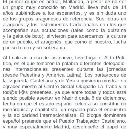
El pri­mer gru­po en actuar, Malla­can, a pesar de no ser
un gru­po muy cono­ci­do en Madrid, lle­va más de 14
años subién­do­se a los esce­na­rios, y es sin duda uno
de los gru­pos ara­go­ne­ses de refe­ren­cia. Sus letras en
ara­go­nés, y los ins­tru­men­tos tra­di­cio­na­les con los que
acom­pa­ñan sus actua­cio­nes (tales como la dul­zai­na
y la gai­ta de boto), sir­vie­ron para acer­car­nos la cul­tu­ra
de un pue­blo, el ara­go­nés, que como el nues­tro, lucha
por su futu­ro y su soberanía.
Al fina­li­zar, a eso de las nue­ve, tuvo lugar el Acto Polí­
ti­co, en el que toma­ron la pala­bra dife­ren­tes dele­ga­cio­
nes inter­na­cio­na­les pre­sen­tes duran­te las jor­na­das
(des­de Pales­ti­na y Amé­ri­ca Lati­na). Los por­ta­vo­ces de
la Izquier­da Cas­te­lla­na y de Yes­ca qui­sie­ron mos­trar su
agra­de­ci­mien­to al Cen­tro Social Oku­pa­do La Tra­ba y a
tod@s l@s pre­sen­tes, ya que entre todas y todos está
sien­do posi­ble asen­tar en Madrid cada 6 de diciem­bre,
fecha en que el esta­do espa­ñol cele­bra su cons­ti­tu­ción
monár­qui­ca y capi­ta­lis­ta, un espa­cio para el encuen­tro
y la soli­da­ri­dad inter­na­cio­na­lis­ta. El blo­que domi­nan­te
espa­ñol pre­ten­de que el Pue­blo Tra­ba­ja­dor Cas­te­llano,
y muy espe­cial­men­te Madrid, desem­pe­ñe el papel de