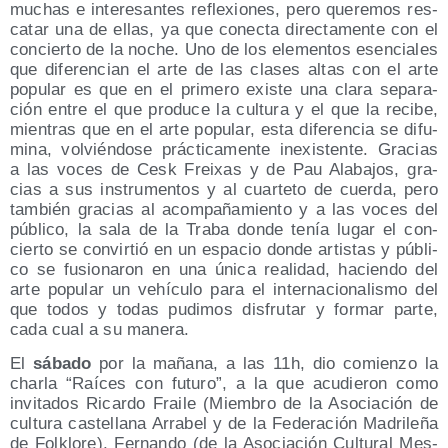
muchas e intere­san­tes refle­xio­nes, pero que­re­mos res­
ca­tar una de ellas, ya que conec­ta direc­ta­men­te con el
con­cier­to de la noche. Uno de los ele­men­tos esen­cia­les
que dife­ren­cian el arte de las cla­ses altas con el arte
popu­lar es que en el pri­me­ro exis­te una cla­ra sepa­ra­
ción entre el que pro­du­ce la cul­tu­ra y el que la reci­be,
mien­tras que en el arte popu­lar, esta dife­ren­cia se difu­
mi­na, vol­vién­do­se prác­ti­ca­men­te inexis­ten­te. Gra­cias
a las voces de Cesk Frei­xas y de Pau Ala­ba­jos, gra­
cias a sus ins­tru­men­tos y al cuar­te­to de cuer­da, pero
tam­bién gra­cias al acom­pa­ña­mien­to y a las voces del
públi­co, la sala de la Tra­ba don­de tenía lugar el con­
cier­to se con­vir­tió en un espa­cio don­de artis­tas y públi­
co se fusio­na­ron en una úni­ca reali­dad, hacien­do del
arte popu­lar un vehícu­lo para el inter­na­cio­na­lis­mo del
que todos y todas pudi­mos dis­fru­tar y for­mar par­te,
cada cual a su manera.
El
sába­do
por la maña­na, a las 11h, dio comien­zo la
char­la “Raí­ces con futu­ro”, a la que acu­die­ron como
invi­ta­dos Ricar­do Frai­le (Miem­bro de la Aso­cia­ción de
cul­tu­ra cas­te­lla­na Arra­bel y de la Fede­ra­ción Madri­le­ña
de Fol­klo­re), Fer­nan­do (de la Aso­cia­ción Cul­tu­ral Mes­