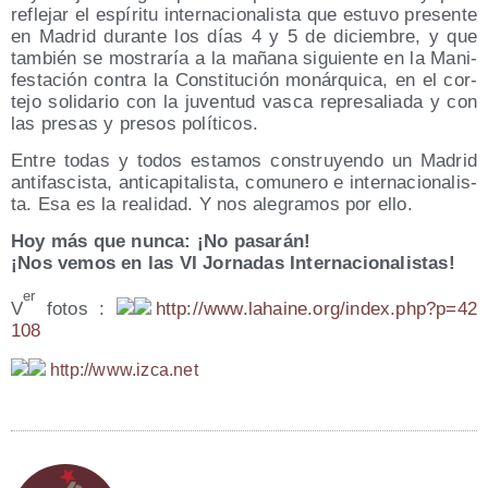
refle­jar el espí­ri­tu inter­na­cio­na­lis­ta que estu­vo pre­sen­te
en Madrid duran­te los días 4 y 5 de diciem­bre, y que
tam­bién se mos­tra­ría a la maña­na siguien­te en la Mani­
fes­ta­ción con­tra la Cons­ti­tu­ción monár­qui­ca, en el cor­
te­jo soli­da­rio con la juven­tud vas­ca repre­sa­lia­da y con
las pre­sas y pre­sos políticos.
Entre todas y todos esta­mos cons­tru­yen­do un Madrid
anti­fas­cis­ta, anti­ca­pi­ta­lis­ta, comu­ne­ro e inter­na­cio­na­lis­
ta. Esa es la reali­dad. Y nos ale­gra­mos por ello.
Hoy más que nun­ca: ¡No pasarán!
¡Nos vemos en las VI Jor­na­das Internacionalistas!
er
V
fotos :
http://​www​.lahai​ne​.org/​i​n​d​e​x​.​p​h​p​?​p​=​4​2​
108
http://​www​.izca​.net