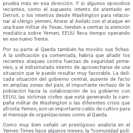
prue­ba más en esa direc­ción. Y si algu­nos epi­so­dios
recien­tes, como el supues­to inten­to de aten­ta­do en
Detroit, o los inten­tos des­de Washing­ton para rela­cio­
nar al clé­ri­go yeme­ní, Anwar al Awla­ki con el ata­que en
una base mili­tar de Texas, tien­den a cen­trar la aten­ción
mediá­ti­ca sobre Yemen, EEUU lle­va tiem­po ope­ran­do
en ese nue­vo frente.
Por su par­te al Qae­da tam­bién ha movi­do sus fichas.
A la uni­fi­ca­ción ya comen­ta­da, habría que aña­dir los
recien­tes ata­ques con­tra fuer­zas de segu­ri­dad yeme­
níes, y al indi­si­mu­la­do inten­to de apro­ve­char­se de una
situa­ción que le pue­de resul­tar muy favo­ra­ble. La deli­
ca­da situa­ción del gobierno cen­tral, ausen­te de fac­to
en amplias zonas del país, el impor­tan­te recha­zo de la
pobla­ción hacia la cola­bo­ra­ción de su gobierno con
EEUU, las víc­ti­mas civi­les que está gene­ran­do la cam­
pa­ña mili­tar de Washing­ton o las dife­ren­tes cri­sis que
afron­ta Yemen, son un impor­tan­te cal­do de cul­ti­vo para
el men­sa­je de orga­ni­za­cio­nes como al Qaeda.
Como muy bien seña­ló un pres­ti­gio­so ana­lis­ta en el
Yemen Times hace algu­nos meses, la ?comu­ni­dad polí­