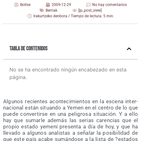
Boltxe
2009-12-29
No hay comentarios
Berriak
[jp_post_view]
Irakurtzeko denbora / Tiempo de lectura: 5 min.
Tabla de contenidos
No se ha encontrado ningún encabezado en esta
página.
Algu­nos recien­tes acon­te­ci­mien­tos en la esce­na inter­
na­cio­nal están situan­do a Yemen en el cen­tro de lo que
pue­de con­ver­tir­se en una peli­gro­sa situa­ción. Y a ello
hay que sumar­le ade­más las serias caren­cias que el
pro­pio esta­do yeme­ní pre­sen­ta a día de hoy, y que ha
lle­va­do a algu­nos ana­lis­tas a seña­lar la posi­bi­li­dad de
que este país aca­be sumán­do­se a la lis­ta de ?esta­dos