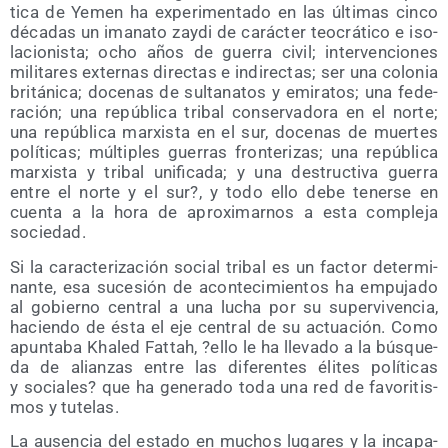
ti­ca de Yemen ha expe­ri­men­ta­do en las últi­mas cin­co
déca­das un ima­na­to zay­di de carác­ter teo­crá­ti­co e iso­
la­cio­nis­ta; ocho años de gue­rra civil; inter­ven­cio­nes
mili­ta­res exter­nas direc­tas e indi­rec­tas; ser una colo­nia
bri­tá­ni­ca; doce­nas de sul­ta­na­tos y emi­ra­tos; una fede­
ra­ción; una repú­bli­ca tri­bal con­ser­va­do­ra en el nor­te;
una repú­bli­ca mar­xis­ta en el sur, doce­nas de muer­tes
polí­ti­cas; múl­ti­ples gue­rras fron­te­ri­zas; una repú­bli­ca
mar­xis­ta y tri­bal uni­fi­ca­da; y una des­truc­ti­va gue­rra
entre el nor­te y el sur?, y todo ello debe tener­se en
cuen­ta a la hora de apro­xi­mar­nos a esta com­ple­ja
sociedad.
Si la carac­te­ri­za­ción social tri­bal es un fac­tor deter­mi­
nan­te, esa suce­sión de acon­te­ci­mien­tos ha empu­ja­do
al gobierno cen­tral a una lucha por su super­vi­ven­cia,
hacien­do de ésta el eje cen­tral de su actua­ción. Como
apun­ta­ba Kha­led Fat­tah, ?ello le ha lle­va­do a la bús­que­
da de alian­zas entre las dife­ren­tes éli­tes polí­ti­cas
y socia­les? que ha gene­ra­do toda una red de favo­ri­tis­
mos y tutelas.
La ausen­cia del esta­do en muchos luga­res y la inca­pa­