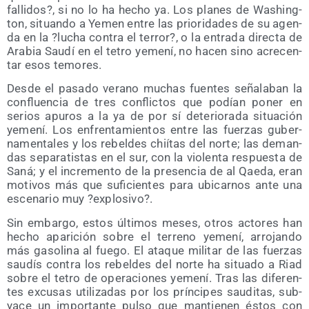
falli­dos?, si no lo ha hecho ya. Los pla­nes de Washing­
ton, situan­do a Yemen entre las prio­ri­da­des de su agen­
da en la ?lucha con­tra el terror?, o la entra­da direc­ta de
Ara­bia Sau­dí en el tetro yeme­ní, no hacen sino acre­cen­
tar esos temores.
Des­de el pasa­do verano muchas fuen­tes seña­la­ban la
con­fluen­cia de tres con­flic­tos que podían poner en
serios apu­ros a la ya de por sí dete­rio­ra­da situa­ción
yeme­ní. Los enfren­ta­mien­tos entre las fuer­zas guber­
na­men­ta­les y los rebel­des chií­tas del nor­te; las deman­
das sepa­ra­tis­tas en el sur, con la vio­len­ta res­pues­ta de
Saná; y el incre­men­to de la pre­sen­cia de al Qae­da, eran
moti­vos más que sufi­cien­tes para ubi­car­nos ante una
esce­na­rio muy ?explo­si­vo?.
Sin embar­go, estos últi­mos meses, otros acto­res han
hecho apa­ri­ción sobre el terreno yeme­ní, arro­jan­do
más gaso­li­na al fue­go. El ata­que mili­tar de las fuer­zas
sau­dís con­tra los rebel­des del nor­te ha situa­do a Riad
sobre el tetro de ope­ra­cio­nes yeme­ní. Tras las dife­ren­
tes excu­sas uti­li­za­das por los prín­ci­pes sau­di­tas, sub­
ya­ce un impor­tan­te pul­so que man­tie­nen éstos con