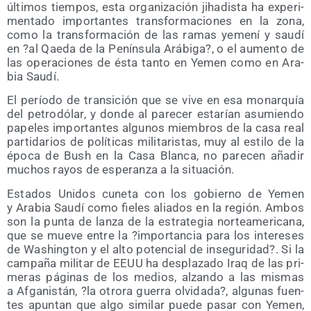
últi­mos tiem­pos, esta orga­ni­za­ción jiha­dis­ta ha expe­ri­
men­ta­do impor­tan­tes trans­for­ma­cio­nes en la zona,
como la trans­for­ma­ción de las ramas yeme­ní y sau­dí
en ?al Qae­da de la Penín­su­la Ará­bi­ga?, o el aumen­to de
las ope­ra­cio­nes de ésta tan­to en Yemen como en Ara­
bia Saudí.
El perío­do de tran­si­ción que se vive en esa monar­quía
del petro­dó­lar, y don­de al pare­cer esta­rían asu­mien­do
pape­les impor­tan­tes algu­nos miem­bros de la casa real
par­ti­da­rios de polí­ti­cas mili­ta­ris­tas, muy al esti­lo de la
épo­ca de Bush en la Casa Blan­ca, no pare­cen aña­dir
muchos rayos de espe­ran­za a la situación.
Esta­dos Uni­dos cune­ta con los gobierno de Yemen
y Ara­bia Sau­dí como fie­les alia­dos en la región. Ambos
son la pun­ta de lan­za de la estra­te­gia nor­te­ame­ri­ca­na,
que se mue­ve entre la ?impor­tan­cia para los intere­ses
de Washing­ton y el alto poten­cial de inse­gu­ri­dad?. Si la
cam­pa­ña mili­tar de EEUU ha des­pla­za­do Iraq de las pri­
me­ras pági­nas de los medios, alzan­do a las mis­mas
a Afga­nis­tán, ?la otro­ra gue­rra olvi­da­da?, algu­nas fuen­
tes apun­tan que algo simi­lar pue­de pasar con Yemen,