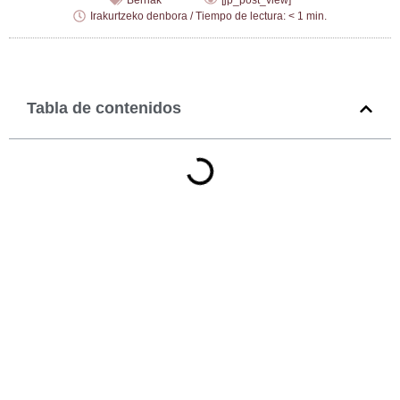
Berriak
[jp_post_view]
Irakurtzeko denbora / Tiempo de lectura: < 1 min.
Tabla de contenidos