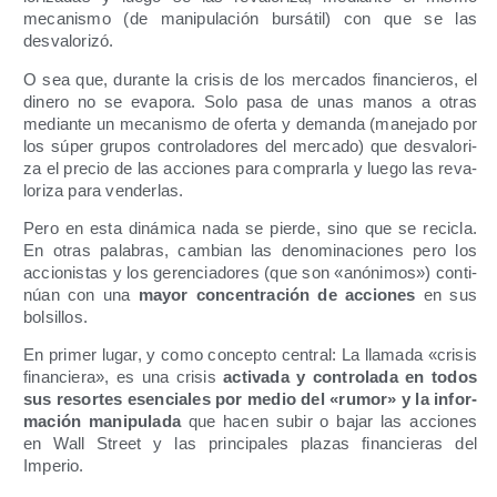
meca­nis­mo (de mani­pu­la­ción bur­sá­til) con que se las
desvalorizó.
O sea que, duran­te la cri­sis de los mer­ca­dos finan­cie­ros, el
dine­ro no se eva­po­ra. Solo pasa de unas manos a otras
median­te un meca­nis­mo de ofer­ta y deman­da (mane­ja­do por
los súper gru­pos con­tro­la­do­res del mer­ca­do) que des­va­lo­ri­
za el pre­cio de las accio­nes para com­prar­la y lue­go las reva­
lo­ri­za para venderlas.
Pero en esta diná­mi­ca nada se pier­de, sino que se reci­cla.
En otras pala­bras, cam­bian las deno­mi­na­cio­nes pero los
accio­nis­tas y los geren­cia­do­res (que son «anó­ni­mos») con­ti­
núan con una
mayor con­cen­tra­ción de accio­nes
en sus
bolsillos.
En pri­mer lugar, y como con­cep­to cen­tral: La lla­ma­da «cri­sis
finan­cie­ra», es una cri­sis
acti­va­da y con­tro­la­da en todos
sus resor­tes esen­cia­les por medio del «rumor» y la infor­
ma­ción mani­pu­la­da
que hacen subir o bajar las accio­nes
en Wall Street y las prin­ci­pa­les pla­zas finan­cie­ras del
Imperio.