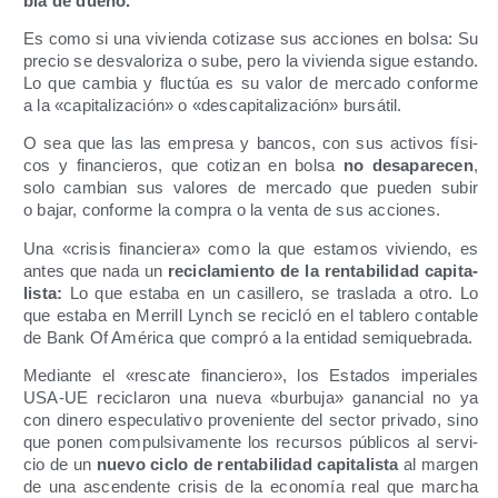
bia de dueño.
Es como si una vivien­da coti­za­se sus accio­nes en bol­sa: Su
pre­cio se des­va­lo­ri­za o sube, pero la vivien­da sigue estan­do.
Lo que cam­bia y fluc­túa es su valor de mer­ca­do con­for­me
a la «capi­ta­li­za­ción» o «des­ca­pi­ta­li­za­ción» bursátil.
O sea que las las empre­sa y ban­cos, con sus acti­vos físi­
cos y finan­cie­ros, que coti­zan en bol­sa
no des­apa­re­cen
,
solo cam­bian sus valo­res de mer­ca­do que pue­den subir
o bajar, con­for­me la com­pra o la ven­ta de sus acciones.
Una «cri­sis finan­cie­ra» como la que esta­mos vivien­do, es
antes que nada un
reci­cla­mien­to de la ren­ta­bi­li­dad capi­ta­
lis­ta:
Lo que esta­ba en un casi­lle­ro, se tras­la­da a otro. Lo
que esta­ba en Merrill Lynch se reci­cló en el table­ro con­ta­ble
de Bank Of Amé­ri­ca que com­pró a la enti­dad semiquebrada.
Median­te el «res­ca­te finan­cie­ro», los Esta­dos impe­ria­les
USA-UE reci­cla­ron una nue­va «bur­bu­ja» ganan­cial no ya
con dine­ro espe­cu­la­ti­vo pro­ve­nien­te del sec­tor pri­va­do, sino
que ponen com­pul­si­va­men­te los recur­sos públi­cos al ser­vi­
cio de un
nue­vo ciclo de ren­ta­bi­li­dad capi­ta­lis­ta
al mar­gen
de una ascen­den­te cri­sis de la eco­no­mía real que mar­cha