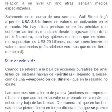
rela­ción a su nivel un año atrás, seña­lan medios
especializados.
Sola­men­te en el cur­so de una sema­na, Wall Street lle­gó
a per­der
USA 2.5 billo­nes
en valo­res de coti­za­ción en el
mer­ca­do. No hay cifras pre­ci­sas sobre las pér­di­das que
sufrie­ron las bol­sas mun­dia­les des­de el agra­va­mien­to de la
cri­sis finan­cie­ra, pero hay quie­nes sos­tie­nen que los núme­
ros supe­ra­rían los US$ 20 billo­nes, que se
«per­die­ron»
en
valo­res accio­na­rios (más ade­lan­te vere­mos que no es lite­ral­
men­te así).
Dine­ro «poten­cial»
Cuan­do se refie­ren a la baja de accio­nes bur­sá­ti­les los ana­
lis­tas del sis­te­ma hablan de
«pér­di­das»,
dejan­do la sen­sa­
ción de una
«eva­po­ra­ción del dine­ro»
que en la reali­dad no
existe.
Las accio­nes son «dine­ro de papel» (accio­nes de empre­sas
o ban­cos) que adquie­ren su valor de mer­ca­do en la diná­mi­ca
del sube y baja de las bol­sas. De mane­ra tal, que en las bol­
sas no se pier­de dine­ro en for­ma direc­ta, sino que
se pier­de