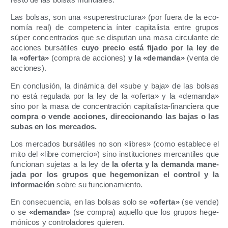
Las bol­sas, son una «super­es­truc­tu­ra» (por fue­ra de la eco­
no­mía real) de com­pe­ten­cia ínter capi­ta­lis­ta entre gru­pos
súper con­cen­tra­dos que se dispu­tan una masa cir­cu­lan­te de
accio­nes bur­sá­ti­les
cuyo pre­cio está fija­do por la ley de
la «ofer­ta»
(com­pra de accio­nes)
y la «deman­da»
(ven­ta de
acciones).
En con­clu­sión, la diná­mi­ca del «sube y baja» de las bol­sas
no está regu­la­da por la ley de la «ofer­ta» y la «deman­da»
sino por la masa de con­cen­tra­ción capi­ta­lis­ta-finan­cie­ra que
com­pra o ven­de accio­nes, direc­cio­nan­do las bajas o las
subas en los mercados.
Los mer­ca­dos bur­sá­ti­les no son «libres» (como esta­ble­ce el
mito del «libre comer­cio») sino ins­ti­tu­cio­nes mer­can­ti­les que
fun­cio­nan suje­tas a la ley de
la ofer­ta y la deman­da mane­
ja­da por los gru­pos que hege­mo­ni­zan el con­trol y la
infor­ma­ción
sobre su funcionamiento.
En con­se­cuen­cia, en las bol­sas solo se
«ofer­ta»
(se ven­de)
o se
«deman­da»
(se com­pra) aque­llo que los gru­pos hege­
mó­ni­cos y con­tro­la­do­res quieren.