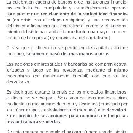
La quie­bra en cade­na de ban­cos o de ins­ti­tu­cio­nes finan­cie­
ras es indu­ci­da, mani­pu­la­da y estra­té­gi­ca­men­te ope­ra­da
para pro­du­cir un
reci­cla­mien­to de la ren­ta­bi­li­dad finan­cie­
ra
(en cri­sis con el colap­so sub­pri­me) y una recon­ver­sión
del sis­te­ma finan­cie­ro que cen­tra­li­ce el con­trol y el fun­cio­na­
mien­to del sis­te­ma capi­ta­lis­ta median­te una mayor con­cen­
tra­ción de la rique­za (ley dar­wi­nia­na del capitalismo).
O sea que el dine­ro no se per­dió en des­ca­pi­ta­li­za­ción de
mer­ca­do,
sola­men­te pasó de unas manos a otras.
Las accio­nes empre­sa­ria­les y ban­ca­rias se com­pran des­va­
lo­ri­za­das y lue­go se las reva­lo­ri­za, median­te el mis­mo
meca­nis­mo (de mani­pu­la­ción bur­sá­til) con que se las
desvalorizó.
Es decir que, duran­te la cri­sis de los mer­ca­dos finan­cie­ros,
el dine­ro no se eva­po­ra. Solo pasa de unas manos a otras
median­te un meca­nis­mo de ofer­ta y deman­da (mane­ja­do por
los súper gru­pos con­tro­la­do­res del mer­ca­do) que
des­va­lo­ri­
za el pre­cio de las accio­nes para com­prar­la y lue­go las
reva­lo­ri­za para venderlas.
De esta mane­ra se cum­ple el axio­ma núme­ro uno del sio­nis­