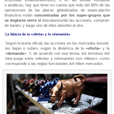
o asiá­ti­cas, hay que tener en cuen­ta que más del 80% de las
ope­ra­cio­nes de las pla­zas glo­ba­li­za­das de espe­cu­la­ción
finan­cie­ra están
con­cen­tra­das por los super-gru­pos que
se deglu­ten entre sí
des­va­lo­ri­zan­do las accio­nes, com­pran­
do bara­to, y lue­go uno de ellos absor­be al otro.
La fala­cia de la «ofer­ta» y la «deman­da»
Según la teo­ría ofi­cial, las accio­nes en los mer­ca­dos bur­sá­ti­
les bajan o suben, según la diná­mi­ca de la
«ofer­ta»
y la
«deman­da»
. Y, de acuer­do con esa teo­ría, los tér­mi­nos del
inter-jue­go entre «ofer­ta» y «deman­da» son «libres», como
corres­pon­de a las reglas fun­cio­na­les del «libre mercado».