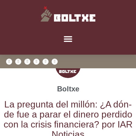
Boltxe
La pre­gun­ta del millón: ¿A dón­
de fue a parar el dine­ro per­di­do
con la cri­sis finan­cie­ra? por IAR
Noticias