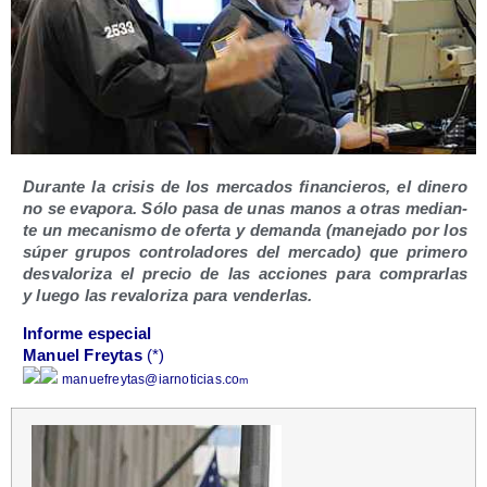
Duran­te la cri­sis de los mer­ca­dos finan­cie­ros, el dine­ro
no se eva­po­ra. Sólo pasa de unas manos a otras median­
te un meca­nis­mo de ofer­ta y deman­da (mane­ja­do por los
súper gru­pos con­tro­la­do­res del mer­ca­do) que pri­me­ro
des­va­lo­ri­za el pre­cio de las accio­nes para com­prar­las
y lue­go las reva­lo­ri­za para venderlas.
Infor­me especial
Manuel Frey­tas
(*)
manuefreytas@​iarnoticias.​co
m