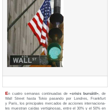
E
n cua­tro sema­nas con­ti­nua­das de
«cri­sis bur­sá­til»
, de
Wall Street has­ta Tokio pasan­do por Lon­dres, Frank­furt
y París, los prin­ci­pa­les mer­ca­dos de accio­nes inter­na­cio­na­
les mues­tran caí­das ver­ti­gi­no­sas, entre el 30% y el 50% en