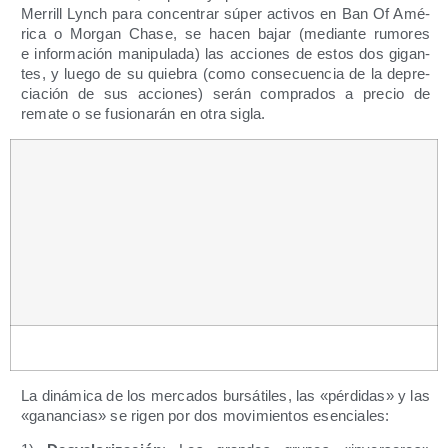
Merrill Lynch para con­cen­trar súper acti­vos en Ban Of Amé­
ri­ca o Mor­gan Cha­se, se hacen bajar (median­te rumo­res
e infor­ma­ción mani­pu­la­da) las accio­nes de estos dos gigan­
tes, y lue­go de su quie­bra (como con­se­cuen­cia de la depre­
cia­ción de sus accio­nes) serán com­pra­dos a pre­cio de
rema­te o se fusio­na­rán en otra sigla.
La diná­mi­ca de los mer­ca­dos bur­sá­ti­les, las «pér­di­das» y las
«ganan­cias» se rigen por dos movi­mien­tos esenciales: