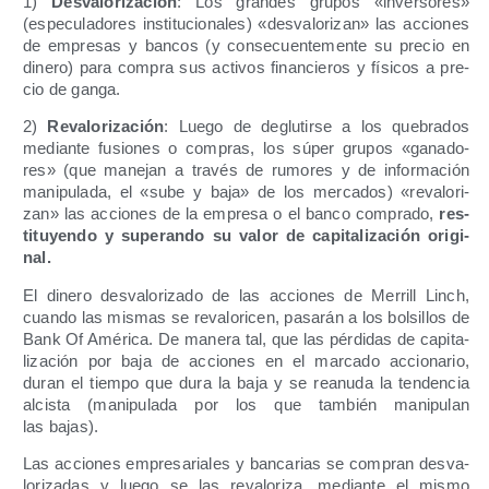
1)
Des­va­lo­ri­za­ción
: Los gran­des gru­pos «inver­so­res»
(espe­cu­la­do­res ins­ti­tu­cio­na­les) «des­va­lo­ri­zan» las accio­nes
de empre­sas y ban­cos (y con­se­cuen­te­men­te su pre­cio en
dine­ro) para com­pra sus acti­vos finan­cie­ros y físi­cos a pre­
cio de ganga.
2)
Reva­lo­ri­za­ción
: Lue­go de deglu­tir­se a los que­bra­dos
median­te fusio­nes o com­pras, los súper gru­pos «gana­do­
res» (que mane­jan a tra­vés de rumo­res y de infor­ma­ción
mani­pu­la­da, el «sube y baja» de los mer­ca­dos) «reva­lo­ri­
zan» las accio­nes de la empre­sa o el ban­co com­pra­do,
res­
ti­tu­yen­do y superan­do su valor de capi­ta­li­za­ción ori­gi­
nal.
El dine­ro des­va­lo­ri­za­do de las accio­nes de Merrill Linch,
cuan­do las mis­mas se reva­lo­ri­cen, pasa­rán a los bol­si­llos de
Bank Of Amé­ri­ca. De mane­ra tal, que las pér­di­das de capi­ta­
li­za­ción por baja de accio­nes en el mar­ca­do accio­na­rio,
duran el tiem­po que dura la baja y se reanu­da la ten­den­cia
alcis­ta (mani­pu­la­da por los que tam­bién mani­pu­lan
las bajas).
Las accio­nes empre­sa­ria­les y ban­ca­rias se com­pran des­va­
lo­ri­za­das y lue­go se las reva­lo­ri­za, median­te el mis­mo