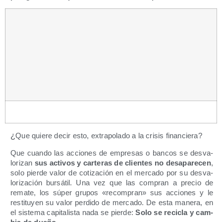
¿
Que quie­re decir esto, extra­po­la­do a la cri­sis financiera?
Que cuan­do las accio­nes de empre­sas o ban­cos se des­va­
lo­ri­zan
sus acti­vos y car­te­ras de clien­tes no des­apa­re­cen
,
solo pier­de valor de coti­za­ción en el mer­ca­do por su des­va­
lo­ri­za­ción bur­sá­til. Una vez que las com­pran a pre­cio de
rema­te, los súper gru­pos «recom­pran» sus accio­nes y le
res­ti­tu­yen su valor per­di­do de mer­ca­do. De esta mane­ra, en
el sis­te­ma capi­ta­lis­ta nada se pier­de:
Solo se reci­cla y cam­