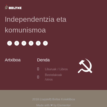
Independentzia eta
komunismoa
Artxiboa
Denda
Liburuak / Libros
Bestelakoak
/otros
2018 (copyleft) Boltxe Kolektiboa
Made with ❤ by Elementor