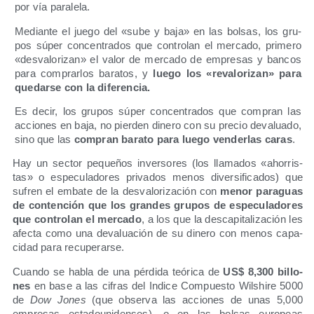
por vía paralela.
Median­te el jue­go del «sube y baja» en las bol­sas, los gru­
pos súper con­cen­tra­dos que con­tro­lan el mer­ca­do, pri­me­ro
«des­va­lo­ri­zan» el valor de mer­ca­do de empre­sas y ban­cos
para com­prar­los bara­tos, y
lue­go los «reva­lo­ri­zan» para
que­dar­se con la diferencia.
Es decir
, los gru­pos súper con­cen­tra­dos que com­pran las
accio­nes en baja, no pier­den dine­ro con su pre­cio deva­lua­do,
sino que las
com­pran bara­to para lue­go ven­der­las caras
.
Hay un sec­tor peque­ños inver­so­res (los lla­ma­dos «aho­rris­
tas» o espe­cu­la­do­res pri­va­dos menos diver­si­fi­ca­dos) que
sufren el emba­te de la des­va­lo­ri­za­ción con
menor para­guas
de con­ten­ción que los gran­des gru­pos de espe­cu­la­do­res
que con­tro­lan el mer­ca­do
, a los que la des­ca­pi­ta­li­za­ción les
afec­ta como una deva­lua­ción de su dine­ro con menos capa­
ci­dad para recuperarse.
Cuan­do se habla de una pér­di­da teó­ri­ca de
US$ 8,300 billo­
nes
en base a las cifras del Indi­ce Com­pues­to Wilshi­re 5000
de
Dow Jones
(que obser­va las accio­nes de unas 5,000
empre­sas esta­dou­ni­den­ses), o en las bol­sas euro­peas