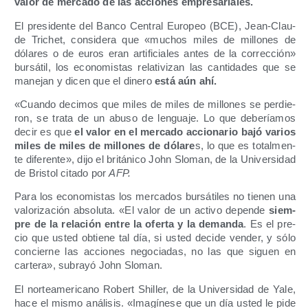
valor de mer­ca­do de las accio­nes empresariales.
El pre­si­den­te del Ban­co Cen­tral Euro­peo (BCE), Jean-Clau­
de Tri­chet, con­si­de­ra que «muchos miles de millo­nes de
dóla­res o de euros eran arti­fi­cia­les antes de la correc­ción»
bur­sá­til, los eco­no­mis­tas rela­ti­vi­zan las can­ti­da­des que se
mane­jan y dicen que el dine­ro
está aún ahí.
«Cuan­do deci­mos que miles de miles de millo­nes se per­die­
ron, se tra­ta de un abu­so de len­gua­je. Lo que debe­ría­mos
decir es que
el valor en el mer­ca­do accio­na­rio bajó varios
miles de miles de millo­nes de dóla­re
s, lo que es total­men­
te dife­ren­te», dijo el bri­tá­ni­co John Slo­man, de la Uni­ver­si­dad
de Bris­tol cita­do por
AFP.
Para los eco­no­mis­tas los mer­ca­dos bur­sá­ti­les no tie­nen una
valo­ri­za­ción abso­lu­ta. «El valor de un acti­vo depen­de
siem­
pre de la rela­ción entre la ofer­ta y la deman­da
. Es el pre­
cio que usted obtie­ne tal día, si usted deci­de ven­der, y sólo
con­cier­ne las accio­nes nego­cia­das, no las que siguen en
car­te­ra», sub­ra­yó John Sloman.
El nor­te­ame­ri­cano Robert Shi­ller, de la Uni­ver­si­dad de Yale,
hace el mis­mo aná­li­sis. «Ima­gí­ne­se que un día usted le pide