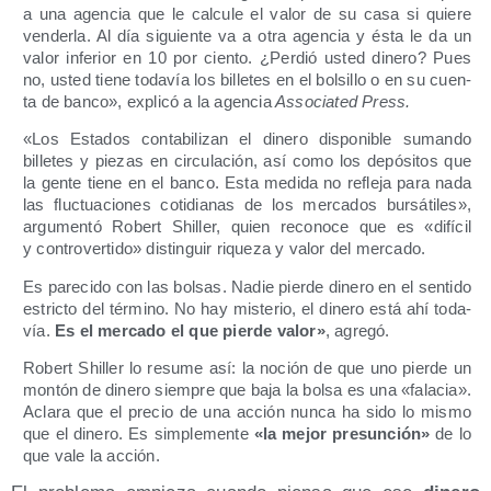
a una agen­cia que le cal­cu­le el valor de su casa si quie­re
ven­der­la. Al día siguien­te va a otra agen­cia y ésta le da un
valor infe­rior en 10 por cien­to. ¿Per­dió usted dine­ro? Pues
no, usted tie­ne toda­vía los bille­tes en el bol­si­llo o en su cuen­
ta de ban­co», expli­có a la agen­cia
Asso­cia­ted Press.
«Los Esta­dos con­ta­bi­li­zan el dine­ro dis­po­ni­ble suman­do
bille­tes y pie­zas en cir­cu­la­ción, así como los depó­si­tos que
la gen­te tie­ne en el ban­co. Esta medi­da no refle­ja para nada
las fluc­tua­cio­nes coti­dia­nas de los mer­ca­dos bur­sá­ti­les»,
argu­men­tó Robert Shi­ller, quien reco­no­ce que es «difí­cil
y con­tro­ver­ti­do» dis­tin­guir rique­za y valor del mercado.
Es pare­ci­do con las bol­sas. Nadie pier­de dine­ro en el sen­ti­do
estric­to del tér­mino. No hay mis­te­rio, el dine­ro está ahí toda­
vía.
Es el mer­ca­do el que pier­de valor»
, agre­gó.
Robert Shi­ller lo resu­me así: la noción de que uno pier­de un
mon­tón de dine­ro siem­pre que baja la bol­sa es una «fala­cia».
Acla­ra que el pre­cio de una acción nun­ca ha sido lo mis­mo
que el dine­ro. Es sim­ple­men­te
«la mejor pre­sun­ción»
de lo
que vale la acción.