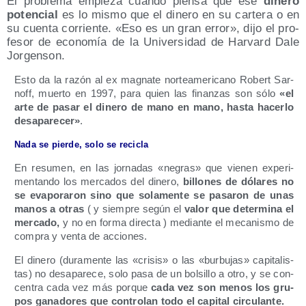
El pro­ble­ma empie­za cuan­do pien­sa que ese
dine­ro
poten­cial
es lo mis­mo que el dine­ro en su car­te­ra o en
su cuen­ta corrien­te. «Eso es un gran error», dijo el pro­
fe­sor de eco­no­mía de la Uni­ver­si­dad de Har­vard Dale
Jorgenson.
Esto da la razón al ex mag­na­te nor­te­ame­ri­cano Robert Sar­
noff, muer­to en 1997, para quien las finan­zas son sólo
«el
arte de pasar el dine­ro de mano en mano, has­ta hacer­lo
des­apa­re­cer»
.
Nada se pier­de, solo se recicla
En resu­men, en las jor­na­das «negras» que vie­nen expe­ri­
men­tan­do los mer­ca­dos del dine­ro,
billo­nes de dóla­res no
se eva­po­ra­ron sino que sola­men­te se pasa­ron de unas
manos a otras
( y siem­pre según el
valor que deter­mi­na el
mer­ca­do,
y no en for­ma direc­ta ) median­te el meca­nis­mo de
com­pra y ven­ta de acciones.
El
dine­ro (dura­men­te las «cri­sis» o las «bur­bu­jas» capi­ta­lis­
tas) no des­apa­re­ce, solo pasa de un bol­si­llo a otro, y se con­
cen­tra cada vez más por­que
cada vez son menos los gru­
pos gana­do­res que con­tro­lan todo el capi­tal circulante.