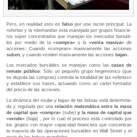
Pero, en reali­dad esto es
fal­so
por una razón prin­ci­pal: La
«ofer­ta» y la «deman­da» está mane­ja­da por gru­pos finan­cie­
ros súper con­cen­tra­dos que mane­jan los mer­ca­dos bur­sá­ti­
les por medio de la
«com­pra»
o la
«ven­ta masi­va»
de
accio­nes: Cuan­do «com­pran» masi­va­men­te las accio­nes
suben
, y cuan­do ven­den masi­va­men­te las accio­nes
bajan.
Los mer­ca­dos bur­sá­ti­les se mane­jan como las
casas de
rema­te públi­co
: Sólo un peque­ño gru­po hege­mó­ni­co (que
se dispu­ta las com­pras) con­tro­la la tota­li­dad de las «ofer­tas»
y esta­ble­ce sus bases, actuan­do como un car­tel for­ma­dor
del pre­cio de las acciones.
La diná­mi­ca del «sube y baja» de las bol­sas está deter­mi­na­
da y regu­la­da por una
rela­ción mate­má­ti­ca entre la masa
de capi­tal que «com­pra»
(sube)
y la masa de capi­tal que
«ven­de»
(baja)
, por lo cual el pro­ce­so está con­tro­la­do por
los gru­pos con mayor capa­ci­dad finan­cie­ra que con­cen­tran
la mayo­ría de las ope­ra­cio­nes bur­sá­ti­les en Wall Street y el
res­to de las bol­sas mundiales.