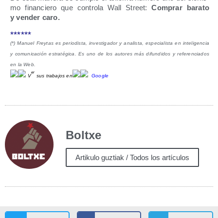
mo finan­cie­ro que con­tro­la Wall Street:
Com­prar bara­to
y ven­der caro.
******
(*) Manuel Frey­tas es perio­dis­ta, inves­ti­ga­dor y ana­lis­ta, espe­cia­lis­ta en inte­li­gen­cia
y comu­ni­ca­ción estra­té­gi­ca. Es uno de los auto­res más difun­di­dos y refe­ren­cia­dos
en la Web.
er
V
sus tra­ba­jos en
Goo­gle
Boltxe
Artikulo guztiak / Todos los artículos