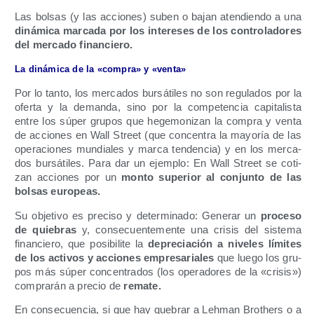
Las bol­sas (y las accio­nes) suben o bajan aten­dien­do a una
diná­mi­ca mar­ca­da por los intere­ses de los con­tro­la­do­res
del mer­ca­do financiero.
La diná­mi­ca de la «com­pra» y «ven­ta»
Por lo tan­to, los mer­ca­dos bur­sá­ti­les no son regu­la­dos por la
ofer­ta y la deman­da, sino por la com­pe­ten­cia capi­ta­lis­ta
entre los súper gru­pos que hege­mo­ni­zan la com­pra y ven­ta
de accio­nes en Wall Street (que con­cen­tra la mayo­ría de las
ope­ra­cio­nes mun­dia­les y mar­ca ten­den­cia) y en los mer­ca­
dos bur­sá­ti­les. Para dar un ejem­plo: En Wall Street se coti­
zan accio­nes por un
mon­to supe­rior al con­jun­to de las
bol­sas europeas.
Su obje­ti­vo es pre­ci­so y deter­mi­na­do: Gene­rar un
pro­ce­so
de quie­bras
y, con­se­cuen­te­men­te una cri­sis del sis­te­ma
finan­cie­ro, que posi­bi­li­te la
depre­cia­ción a nive­les lími­tes
de los acti­vos y accio­nes empre­sa­ria­les
que lue­go los gru­
pos más súper con­cen­tra­dos (los ope­ra­do­res de la «cri­sis»)
com­pra­rán a pre­cio de
rema­te.
En con­se­cuen­cia, si que hay que­brar a Leh­man Brothers o a