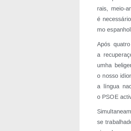
rais, meio-a
é neces­sá­ri
mo espanhol
Após qua­tro
a recu­pe­r
umha beli­ge­
o nos­so idio­
a lín­gua nac
o PSOE acti­
Simul­ta­nea­me
se tra­balha­