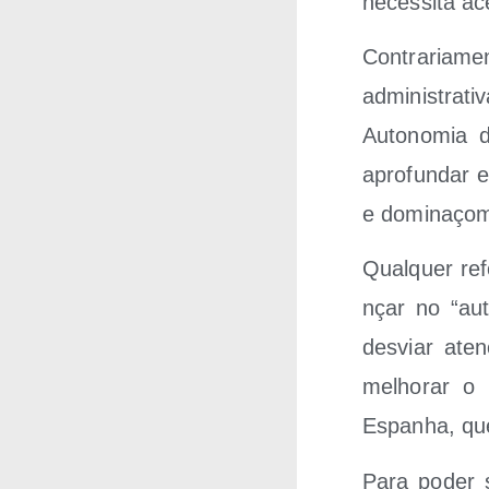
neces­si­ta a
Con­tra­ria­m
admi­nis­tra­t
Auto­no­mia 
apro­fun­dar 
e domi­naçom
Qual­quer ref
nçar no “aut
des­viar ate
melho­rar o 
Espanha, que
Para poder so