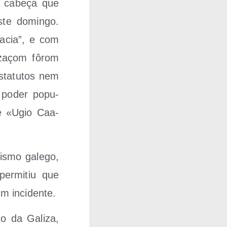
 de cabeça que
­te domin­go.
a­cia”, e com
i­zaçom fôrom
ta­tu­tos nem
e, poder popu­
e «Ugio Caa­
is­mo gale­go,
er­mi­tiu que
um incidente.
o da Gali­za,