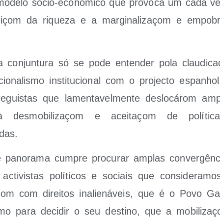
ode­lo socio-eco­nó­mi­co que pro­vo­ca um cada v
­buiçom da rique­za e a mar­gi­na­li­zaçom e empo­br
.
a con­jun­tu­ra só se pode enten­der pola clau­di­c
­na­lis­mo ins­ti­tu­cio­nal com o pro­jec­to espanh
tre­guis­tas que lamen­ta­vel­men­te des­lo­cá­rom amp
à des­mo­bi­li­zaçom e acei­taçom de polí­ti­ca
das.
e pano­ra­ma cum­pre pro­cu­rar amplas con­ver­gên­
cti­vis­tas polí­ti­cos e sociais que con­si­de­ra­m
 com direi­tos inalie­ná­veis, que é o Povo Gal
­ti­mo para deci­dir o seu des­tino, que a mobi­li­za