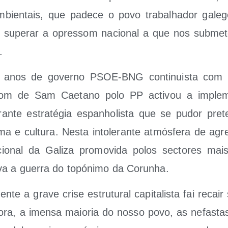
mbien­tais, que pade­ce o povo tra­balha­dor gale­g
o supe­rar a opres­som nacio­nal a que nos sub­me­te 
.
 anos de governo PSOE-BNG con­ti­nuis­ta com o
açom de Sam Cae­tano polo PP acti­vou a imple­
ran­te estra­té­gia espanho­lis­ta que se pudor pre­te
ma e cul­tu­ra. Nes­ta into­le­ran­te atmós­fe­ra de ag
io­nal da Gali­za pro­mo­vi­da polos sec­to­res mais
va a gue­rra do topó­ni­mo da Corunha.
n­te a gra­ve cri­se estru­tu­ral capi­ta­lis­ta fai reca
do­ra, a imen­sa maio­ria do nos­so povo, as nefas­ta