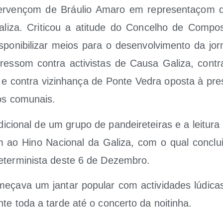
r­ve­nçom de Bráu­lio Ama­ro em repre­sen­taçom da
i­za. Cri­ti­cou a ati­tu­de do Con­celho de Com­pos
po­ni­bi­li­zar meios para o des­en­vol­vi­men­to da jor­n
pres­som con­tra acti­vis­tas de Cau­sa Gali­za, con­tr
e con­tra vizinha­nça de Pon­te Vedra opos­ta à pre­
ios comunais.
i­cio­nal de um gru­po de pan­dei­re­te­iras e a lei­tu­r
m ao Hino Nacio­nal da Gali­za, com o qual con­clui
­ter­mi­nis­ta des­te 6 de Dezembro.
ça­va um jan­tar popu­lar com acti­vi­da­des lúdi­c
­te toda a tar­de até o con­cer­to da noitinha.