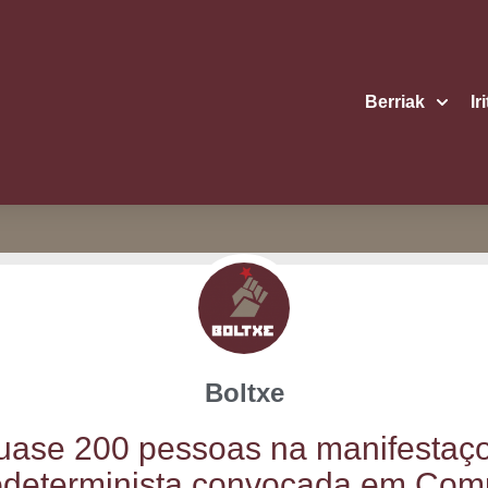
Berriak
Ir
Boltxe
a­se 200 pes­soas na mani­fes­ta
­de­ter­mi­nis­ta con­vo­ca­da em Com