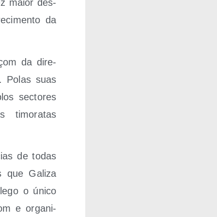
ez maior des­
e­ci­men­to da
açom da dire­
ol. Polas suas
los sec­to­res
s timo­ra­tas
cias de todas
os que Gali­za
e­go o úni­co
çom e orga­ni­