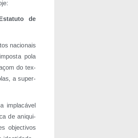
oje:
sta­tu­to de
tos nacio­nais
impos­ta pola
vaçom do tex­
­las, a super­
 impla­cá­vel
ca de ani­qui­
objec­ti­vos