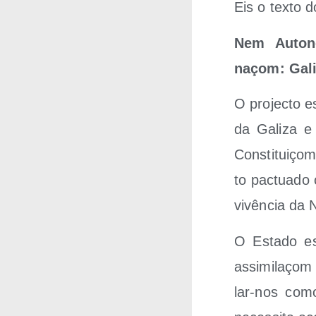
Eis o tex­to 
Nem Auto­no
naçom: Gali
O pro­jec­to 
da Gali­za e
Cons­ti­tuiç
to pac­tua­do
vi­vên­cia d
O Esta­do es
assi­mi­laçom
lar-nos com