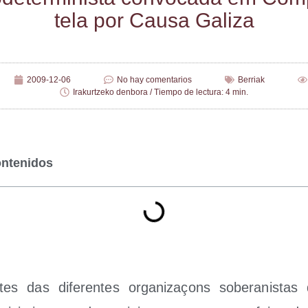
te­la por Cau­sa Galiza
2009-12-06
No hay comentarios
Berriak
Irakurtzeko denbora / Tiempo de lectura: 4 min.
ontenidos
n­tes das dife­ren­tes orga­ni­zaçons sobe­ra­nis­t