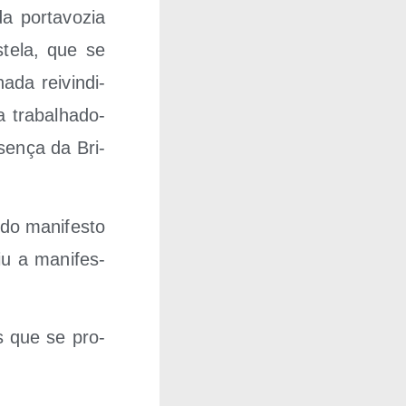
 por­ta­vo­zia
­te­la, que se
a­da rei­vin­di­
a tra­balha­do­
se­nça da Bri­
a do mani­fes­to
u a mani­fes­
as que se pro­