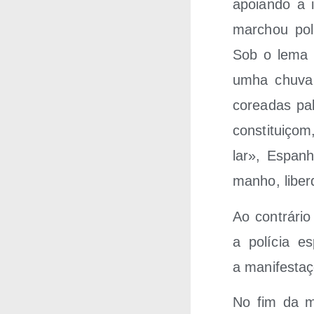
apoian­do a i
mar­chou pol
Sob o lema “
umha chu­va 
corea­das pa
cons­ti­tuiço
lar», Espan
manho, liber
Ao con­trá­ri
a polí­cia e
a mani­fes­ta
No fim da ma