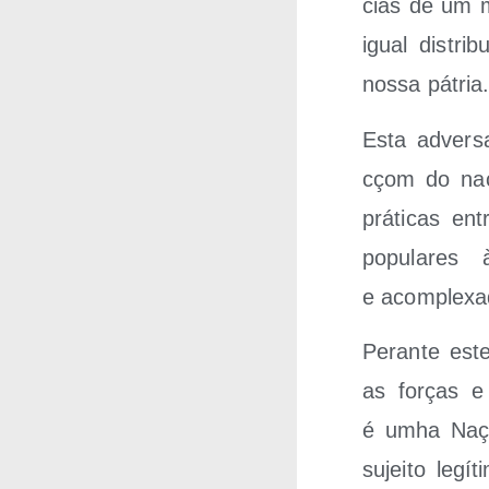
cias de um m
igual dis­tri
nos­sa pátria
Esta adver­s
cçom do nacio
prá­ti­cas en
popu­la­res 
e acomplexa
Peran­te est
as forças e a
é umha Naçom
sujei­to legí