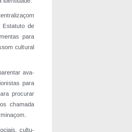
sa identidade.
n­tra­li­zaçom
r Esta­tu­to de
­men­tas para
som cul­tu­ral
a­ren­tar ava­
­nis­tas para
ra pro­cu­rar
vos cha­ma­da
erminaçom.
ciais, cul­tu­