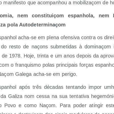
do mani­fes­to que acom­panhou a mobi­li­zaçom de h
­mia, nem cons­ti­tuiçom espanho­la, nem E
­za pola Autodeterminaçom
espanhol acha-se em ple­na ofen­si­va con­tra os direi­
 do res­to de naçons sub­me­ti­das à domi­naçom 
om de 1978. Hoje, trin­ta e um anos depois da apro­
 com o fran­quis­mo polas prin­ci­pais forças espanho
a Naçom Gale­ga acha-se em perigo.
panhol após três déca­das ten­tan­do impor umha
 da Gali­za nom ces­sa na sua ten­ta­ti­va hege­mó­ni­
o Povo e como Naçom. Para poder atin­gir estes 