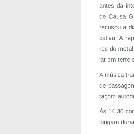
antes da inte
de Cau­sa Gal
recu­sou a dis­
ca­ti­va. A re
res do metal 
lat em terre
A músi­ca tra­d
de pas­sa­ge
taçom auto­de
Às 14.30 come
lon­gam duran