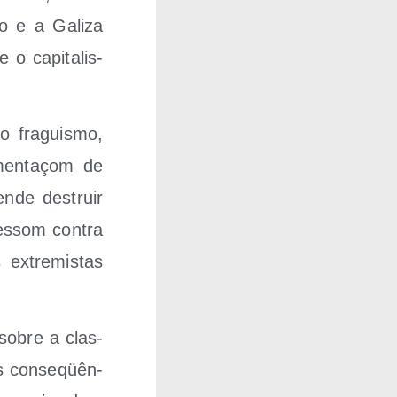
o e a Gali­za
o capi­ta­lis­
 fra­guis­mo,
men­taçom de
n­de des­truir
res­som con­tra
 extre­mis­tas
ir sobre a clas­
s con­se­qüên­