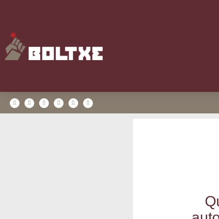
Qu
auto