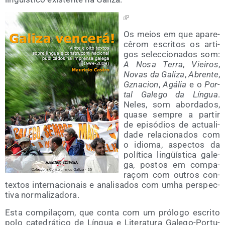
Os meios em que apa­re­
cê­rom escri­tos os arti­
gos selec­cio­na­dos som:
A Nosa Terra
,
Viei­ros
,
Novas da Gali­za
,
Abren­te
,
Gzna­cion
,
Agá­lia
e o
Por­
tal Gale­go da Lín­gua
.
Neles, som abor­da­dos,
qua­se sem­pre a par­tir
de epi­só­dios de actua­li­
da­de rela­cio­na­dos com
o idio­ma, aspec­tos da
polí­ti­ca lin­güís­ti­ca gale­
ga, postos em com­pa­
raçom com outros con­
tex­tos inter­na­cio­nais e ana­li­sa­dos com umha pers­pec­
ti­va normalizadora.
Esta com­pi­laçom, que con­ta com um pró­lo­go escri­to
polo cate­drá­ti­co de Lín­gua e Lite­ra­tu­ra Gale­go-Por­tu­