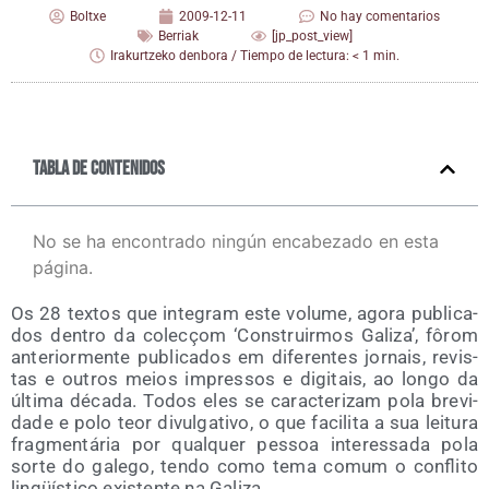
Boltxe
2009-12-11
No hay comentarios
Berriak
[jp_post_view]
Irakurtzeko denbora / Tiempo de lectura: < 1 min.
Tabla de contenidos
No se ha encontrado ningún encabezado en esta
página.
Os 28 tex­tos que inte­gram este volu­me, ago­ra publi­ca­
dos den­tro da cole­cçom ‘Cons­truir­mos Gali­za’, fôrom
ante­rior­men­te publi­ca­dos em dife­ren­tes jor­nais, revis­
tas e outros meios impres­sos e digi­tais, ao lon­go da
últi­ma déca­da. Todos eles se carac­te­ri­zam pola bre­vi­
da­de e polo teor divul­ga­ti­vo, o que faci­li­ta a sua lei­tu­ra
frag­men­tá­ria por qual­quer pes­soa inter­es­sa­da pola
sor­te do gale­go, ten­do como tema comum o con­fli­to
lin­güís­ti­co exis­ten­te na Galiza.