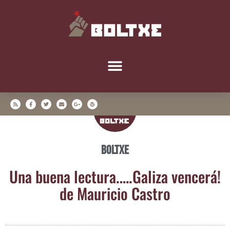
Boltxe
Una bue­na lectura.….Galiza ven­ce­rá!
de Mau­ri­cio Castro