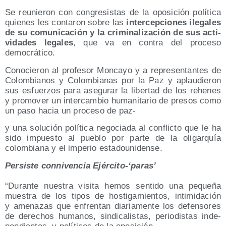
Se reu­nie­ron con con­gre­sis­tas de la opo­si­ción polí­ti­ca
quie­nes les con­ta­ron sobre las
inter­cep­cio­nes ile­ga­les
de su comu­ni­ca­ción y la cri­mi­na­li­za­ción de sus acti­
vi­da­des lega­les
, que va en con­tra del pro­ce­so
democrático.
Cono­cie­ron al pro­fe­sor Mon­ca­yo y a repre­sen­tan­tes de
Colom­bia­nos y Colom­bia­nas por la Paz y aplau­die­ron
sus esfuer­zos para ase­gu­rar la liber­tad de los rehe­nes
y pro­mo­ver un inter­cam­bio huma­ni­ta­rio de pre­sos como
un paso hacia un pro­ce­so de paz-
y una solu­ción polí­ti­ca nego­cia­da al con­flic­to que le ha
sido impues­to al pue­blo por par­te de la oli­gar­quía
colom­bia­na y el impe­rio estadounidense.
Per­sis­te con­ni­ven­cia Ejército-‘paras’
“Duran­te nues­tra visi­ta hemos sen­ti­do una peque­ña
mues­tra de los tipos de hos­ti­ga­mien­tos, inti­mi­da­ción
y ame­na­zas que enfren­tan dia­ria­men­te los defen­so­res
de dere­chos huma­nos, sin­di­ca­lis­tas, perio­dis­tas inde­