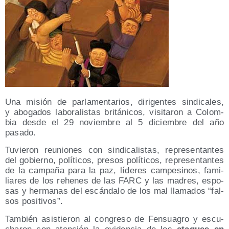
Una misión de par­la­men­ta­rios, diri­gen­tes sin­di­ca­les,
y abo­ga­dos labo­ra­lis­tas bri­tá­ni­cos, visi­ta­ron a Colom­
bia des­de el 29 noviem­bre al 5 diciem­bre del año
pasado.
Tuvie­ron reunio­nes con sin­di­ca­lis­tas, repre­sen­tan­tes
del gobierno, polí­ti­cos, pre­sos polí­ti­cos, repre­sen­tan­tes
de la cam­pa­ña para la paz, líde­res cam­pe­si­nos, fami­
lia­res de los rehe­nes de las FARC y las madres, espo­
sas y her­ma­nas del escán­da­lo de los mal lla­ma­dos “fal­
sos positivos”.
Tam­bién asis­tie­ron al con­gre­so de Fen­sua­gro y escu­