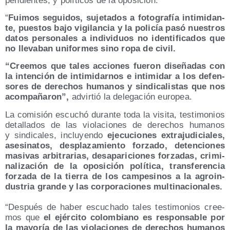
pen­dien­tes, y polí­ti­cos de la oposición.
“
Fui­mos segui­dos, suje­ta­dos a foto­gra­fía inti­mi­dan­
te, pues­tos bajo vigi­lan­cia y la poli­cía pasó nues­tros
datos per­so­na­les a indi­vi­duos no iden­ti­fi­ca­dos que
no lle­va­ban uni­for­mes sino ropa de civil.
“Cree­mos que tales accio­nes fue­ron dise­ña­das con
la inten­ción de inti­mi­dar­nos e inti­mi­dar a los defen­
so­res de dere­chos huma­nos y sin­di­ca­lis­tas que nos
acom­pa­ña­ron”,
advir­tió la dele­ga­ción europea.
La comi­sión escu­chó duran­te toda la visi­ta, tes­ti­mo­nios
deta­lla­dos de las vio­la­cio­nes de dere­chos huma­nos
y sin­di­ca­les, inclu­yen­do
eje­cu­cio­nes extra­ju­di­cia­les,
ase­si­na­tos, des­pla­za­mien­to for­za­do, deten­cio­nes
masi­vas arbi­tra­rias, des­apa­ri­cio­nes for­za­das, cri­mi­
na­li­za­ción de la opo­si­ción polí­ti­ca, trans­fe­ren­cia
for­za­da de la tie­rra de los cam­pe­si­nos a la agro­in­
dus­tria gran­de y las cor­po­ra­cio­nes multinacionales.
“Des­pués de haber escu­cha­do tales tes­ti­mo­nios cree­
mos que
el ejér­ci­to colom­biano es res­pon­sa­ble por
la mayo­ría de las vio­la­cio­nes de dere­chos huma­nos