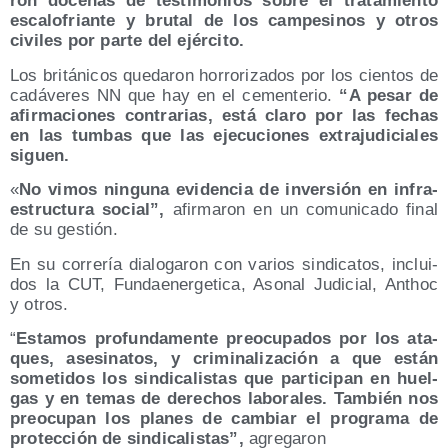
ron doce­nas de tes­ti­mo­nios sobre el tra­ta­mien­to
esca­lo­frian­te y bru­tal de los cam­pe­si­nos y otros
civi­les por par­te del ejército.
Los bri­tá­ni­cos que­da­ron horro­ri­za­dos por los cien­tos de
cadá­ve­res NN que hay en el cemen­te­rio.
“A pesar de
afir­ma­cio­nes con­tra­rias, está cla­ro por las fechas
en las tum­bas que las eje­cu­cio­nes extra­ju­di­cia­les
siguen.
«
No vimos nin­gu­na evi­den­cia de inver­sión en infra­
es­truc­tu­ra social”,
afir­ma­ron en un comu­ni­ca­do final
de su gestión.
En su corre­ría dia­lo­ga­ron con varios sin­di­ca­tos, inclui­
dos la CUT, Fun­dae­ner­ge­ti­ca, Aso­nal Judi­cial, Anthoc
y otros.
“
Esta­mos pro­fun­da­men­te preo­cu­pa­dos por los ata­
ques, ase­si­na­tos, y cri­mi­na­li­za­ción a que están
some­ti­dos los sin­di­ca­lis­tas que par­ti­ci­pan en huel­
gas y en temas de dere­chos labo­ra­les. Tam­bién nos
preo­cu­pan los pla­nes de cam­biar el pro­gra­ma de
pro­tec­ción de sin­di­ca­lis­tas”,
agregaron