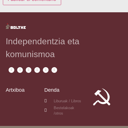
Independentzia eta
komunismoa
Artxiboa
Denda
Liburuak / Libros
Bestelakoak
/otros