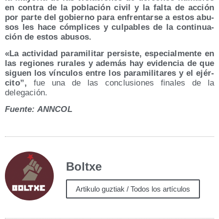
en con­tra de la pobla­ción civil y la fal­ta de acción
por par­te del gobierno para enfren­tar­se a estos abu­
sos les hace cóm­pli­ces y cul­pa­bles de la con­ti­nua­
ción de estos abusos.
«La acti­vi­dad para­mi­li­tar per­sis­te, espe­cial­men­te en
las regio­nes rura­les y ade­más hay evi­den­cia de que
siguen los víncu­los entre los para­mi­li­ta­res y el ejér­
ci­to”,
fue una de las con­clu­sio­nes fina­les de la
delegación.
Fuen­te: ANNCOL
Boltxe
Artikulo guztiak / Todos los artículos