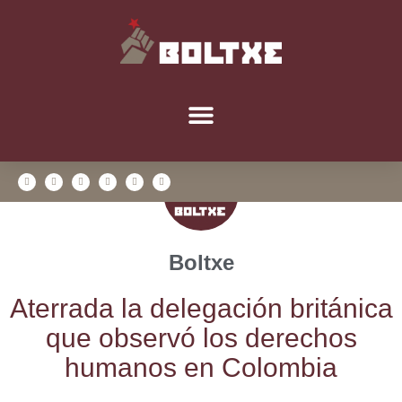
Boltxe
Ate­rra­da la dele­ga­ción bri­tá­ni­ca
que obser­vó los dere­chos
huma­nos en Colombia