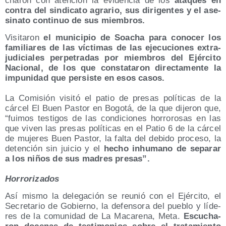
cha­ron con aten­ción la evi­den­cia de los
ata­ques en
con­tra del sin­di­ca­to agra­rio, sus diri­gen­tes y el ase­
si­na­to con­ti­nuo de sus miembros.
Visi­ta­ron
el muni­ci­pio de Soa­cha para cono­cer los
fami­lia­res de las víc­ti­mas de las eje­cu­cio­nes extra­
ju­di­cia­les per­pe­tra­das por miem­bros del Ejér­ci­to
Nacio­nal, de los que cons­ta­ta­ron direc­ta­men­te la
impu­ni­dad que per­sis­te en esos casos.
La Comi­sión visi­tó el patio de pre­sas polí­ti­cas de la
cár­cel El Buen Pas­tor en Bogo­tá, de la que dije­ron que,
“fui­mos tes­ti­gos de las con­di­cio­nes horro­ro­sas en las
que viven las pre­sas polí­ti­cas en el Patio 6 de la cár­cel
de muje­res Buen Pas­tor, la fal­ta del debi­do pro­ce­so, la
deten­ción sin jui­cio y el
hecho inhu­mano de sepa­rar
a los niños de sus madres presas”.
Horro­ri­za­dos
Así mis­mo la dele­ga­ción se reu­nió con el Ejér­ci­to, el
Secre­ta­rio de Gobierno, la defen­so­ra del pue­blo y líde­
res de la comu­ni­dad de La Maca­re­na, Meta.
Escu­cha­