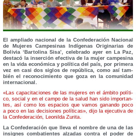
E
l amplia­do nacio­nal de la Con­fe­de­ra­ción Nacio­nal
de Muje­res Cam­pe­si­nas Indí­ge­nas Ori­gi­na­rias de
Boli­via ‘Bar­to­li­na Sisa’, cele­bra­do ayer en La Paz,
des­ta­có la inser­ción efec­ti­va de la mujer cam­pe­si­na
en la vida eco­nó­mi­ca y polí­ti­ca del país, por pri­me­ra
vez en casi dos siglos de repú­bli­ca, como así tam­
bién el reco­no­ci­mien­to que goza en la comu­ni­dad
internacional.
«Las capa­ci­ta­cio­nes de las muje­res en el ámbi­to polí­ti­
co, social y en el cam­po de la salud han sido impor­tan­
tes, así como los espa­cios que vamos ganan­do poco
a poco en las deci­sio­nes polí­ti­cas», dijo la eje­cu­ti­va de
la Con­fe­de­ra­ción, Leo­nil­da Zurita.
La Con­fe­de­ra­ción que lle­va el nom­bre de una de las
insig­nes com­ba­tien­tes alza­das con­tra el poder de