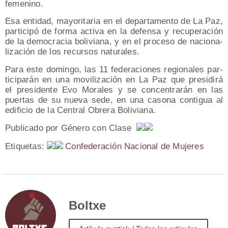
femenino.
Esa enti­dad, mayo­ri­ta­ria en el depar­ta­men­to de La Paz,
par­ti­ci­pó de for­ma acti­va en la defen­sa y recu­pe­ra­ción
de la demo­cra­cia boli­via­na, y en el pro­ce­so de nacio­na­
li­za­ción de los recur­sos naturales.
Para este domin­go, las 11 fede­ra­cio­nes regio­na­les par­
ti­ci­pa­rán en una movi­li­za­ción en La Paz que pre­si­di­rá
el pre­si­den­te Evo Mora­les y se con­cen­tra­rán en las
puer­tas de su nue­va sede, en una caso­na con­ti­gua al
edi­fi­cio de la Cen­tral Obre­ra Boliviana.
Publi­ca­do por Géne­ro con Cla­se
Eti­que­tas:
Con­fe­de­ra­ción Nacio­nal de Mujeres
Boltxe