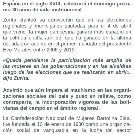
Espa­ña en el siglo XVIII, cele­bra­rá el domin­go pró­xi­
mo 30 años de vida institucional.
Zuri­ta plan­teó su con­vic­ción que en las elec­cio­nes
regio­na­les y muni­ci­pa­les pau­ta­das para el 4 de abril
que vie­ne, la mujer cam­pe­si­na gana­rá más espa­cio en
la polí­ti­ca crio­lla aún del que ha gana­do en la últi­ma
déca­da con acen­to en el pri­mer man­da­to del pre­si­den­te
Evo Mora­les entre 2006 y 2010.
«Que­da pen­dien­te la par­ti­ci­pa­ción más amplia de
las muje­res en las gober­na­cio­nes y en las alcal­días
lue­go de las elec­cio­nes que se rea­li­za­rán en abril»,
dijo Zurita.
Advir­tió que aún impe­ra el machis­mo en las orga­ni­
za­cio­nes socia­les del país y puso en relie­ve, como
con­tra­par­te, la incor­po­ra­ción vigo­ro­sa de las boli­
via­nas del cam­po en el ámbi­to regional.
La Con­fe­de­ra­ción Nacio­nal de Muje­res Bar­to­li­na Sisa,
fue fun­da­da el 10 de enero de 1980 como una orga­ni­za­
ción social de van­guar­dia en la lucha del sec­tor