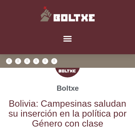
Boltxe
Boli­via: Cam­pe­si­nas salu­dan
su inser­ción en la polí­ti­ca por
Géne­ro con clase