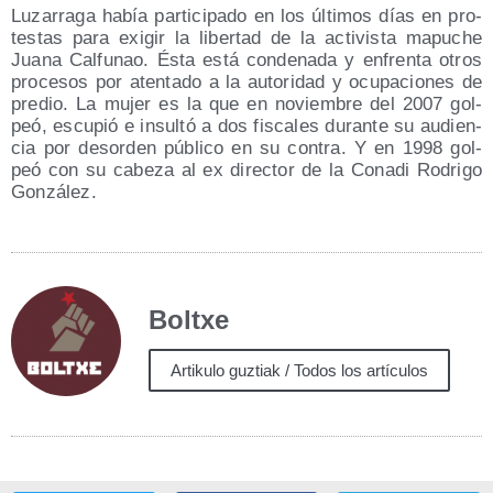
Luza­rra­ga había par­ti­ci­pa­do en los últi­mos días en pro­
tes­tas para exi­gir la liber­tad de la acti­vis­ta mapu­che
Jua­na Cal­fu­nao. Ésta está con­de­na­da y enfren­ta otros
pro­ce­sos por aten­ta­do a la auto­ri­dad y ocu­pa­cio­nes de
pre­dio. La mujer es la que en noviem­bre del 2007 gol­
peó, escu­pió e insul­tó a dos fis­ca­les duran­te su audien­
cia por des­or­den públi­co en su con­tra. Y en 1998 gol­
peó con su cabe­za al ex direc­tor de la Cona­di Rodri­go
González.
Boltxe
Artikulo guztiak / Todos los artículos