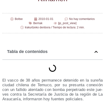
Boltxe
2010-01-01
No hay comentarios
Berriak
[jp_post_view]
Irakurtzeko denbora / Tiempo de lectura: 2 min.
Tabla de contenidos
El vas­co de 38 años per­ma­ne­ce dete­ni­do en la sure­ña
ciu­dad chi­le­na de Temu­co, por su pre­sun­ta cone­xión
con un falli­do aten­ta­do con bom­ba per­pe­tra­do este jue­
ves con­tra la Secre­ta­ría de Jus­ti­cia de la región de La
Arau­ca­nía, infor­ma­ron hoy fuen­tes policiales.