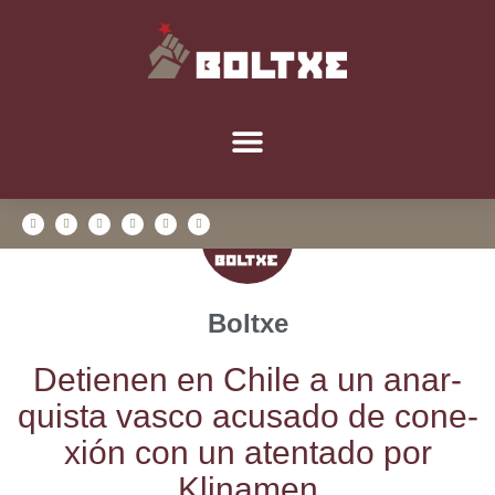
Boltxe
Detie­nen en Chi­le a un anar­
quis­ta vas­co acu­sa­do de cone­
xión con un aten­ta­do por
Klinamen