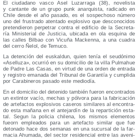
El ciu­da­dano vas­co Asel Luza­rra­ga (38), nove­lis­ta
y can­tan­te de un gru­po punk anar­quis­ta, radi­ca­do en
Chi­le des­de el año pasa­do, es el sos­pe­cho­so núme­ro
uno del frus­tra­do aten­ta­do explo­si­vo que des­co­no­ci­dos
pre­ten­die­ron per­pe­trar con­tra el edi­fi­cio de la Secre­ta­
ría Minis­te­rial de Jus­ti­cia, ubi­ca­da en ola esqui­na de
las calles Bil­bao con Vicu­ña Mac­ken­na, a una cua­dra
del cerro Ñelol, de Temuco.
La deten­ción del eus­kal­dun, quien tenía el seu­dó­ni­mo
«Ase­llu­za», ocu­rrió en su domi­ci­lio de la villa Pul­mahue
de Padre Las Casas, en vir­tud de una orden de entra­da
y regis­tro ema­na­da del Tri­bu­nal de Garan­tía y cum­pli­da
por Cara­bi­ne­ros pasa­do este mediodía.
En el domi­ci­lio del dete­ni­do tam­bién fue­ron encon­tra­dos
un extin­tor vacío, mechas y pól­vo­ra para la fabri­ca­ción
de arte­fac­tos explo­si­vos case­ros simi­la­res al encon­tra­
do esta maña­na en el ante­jar­dín de la repar­ti­ción esta­
tal. Segun la poli­cia chi­le­na, los mis­mos ele­men­tos
fueorn emplea­dos para un arte­fac­to simi­lar que fue
deto­na­do hace dos sema­nas en una sucur­sal de la far­
ma­cia Ahu­ma­da, del sec­tor resi­den­cial entre las ave­ni­