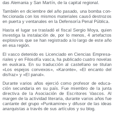
das Ale­ma­nia y San Mar­tín, de la capi­tal regional.
Tam­bién en diciem­bre del año pasa­do, una bom­ba con­
fec­cio­na­da con los mis­mos mate­ria­les cau­só des­tro­zos
en puer­ta y ven­ta­na­les en la Defen­so­ría Penal Pública.
Has­ta el lugar se tras­la­dó el fis­cal Ser­gio Moya, quien
inves­ti­ga la ins­ta­la­ción de, por lo menos, 4 arte­fac­tos
explo­si­vos que se han regis­tra­do a lo lar­go de este año
en esa región.
El vas­co dete­ni­do es Licen­cia­do en Cien­cias Empre­sa­
ria­les y en Filo­so­fía vas­ca, ha publi­ca­do cua­tro nove­las
en eus­ka­ra. En su tra­duc­ción al cas­te­llano se titu­lan
«Los espe­jos con­ve­xos», «Karon­te», «El encan­to del
dis­fraz» y «El panal».
Duran­te varios años ejer­ció como pro­fe­sor de edu­ca­
ción secun­da­ria en su país. Fue miem­bro de la jun­ta
direc­ti­va de la Aso­cia­ción de Escri­to­res Vas­cos. Al
mar­gen de la acti­vi­dad lite­ra­ria, duran­te varios años fue
can­tan­te del gru­po «Pun­ka­mi­ne» y difu­sor de las ideas
anar­quis­tas a tra­vés de sus artícu­los y su blog.