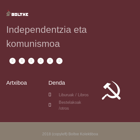
Independentzia eta
komunismoa
Artxiboa
Denda
Liburuak / Libros
Bestelakoak
/otros
2018 (copyleft) Boltxe Kolektiboa