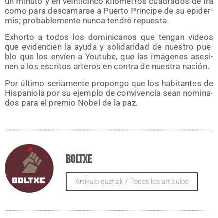
un minu­to y en vein­ti­cin­co kiló­me­tros cua­dra­dos de ira
como para des­ca­mar­se a Puer­to Prín­ci­pe de su epi­der­
mis; pro­ba­ble­men­te nun­ca ten­dré repuesta.
Exhor­to a todos los domi­ni­ca­nos que ten­gan videos
que evi­den­cien la ayu­da y soli­da­ri­dad de nues­tro pue­
blo que los envíen a You­tu­be, que las imá­ge­nes ase­si­
nen a los escri­tos arte­ros en con­tra de nues­tra nación.
Por últi­mo seria­men­te pro­pon­go que los habi­tan­tes de
His­pa­nio­la por su ejem­plo de con­vi­ven­cia sean nomi­na­
dos para el pre­mio Nobel de la paz.
Boltxe
Artikulo guztiak / Todos los artículos