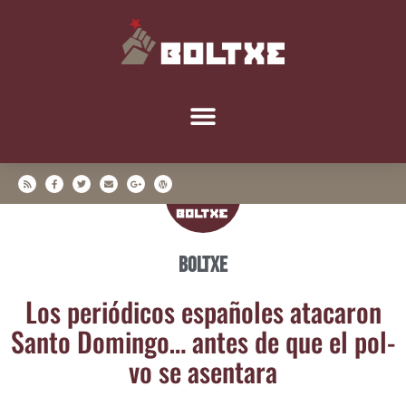
Boltxe
Los perió­di­cos espa­ño­les ata­ca­ron
San­to Domin­go… antes de que el pol­
vo se asentara