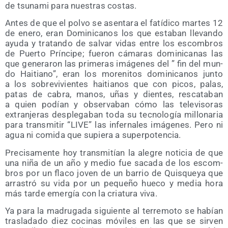
de tsu­na­mi para nues­tras costas.
Antes de que el pol­vo se asen­ta­ra el fatí­di­co mar­tes 12
de enero, eran Domi­ni­ca­nos los que esta­ban lle­van­do
ayu­da y tra­tan­do de sal­var vidas entre los escom­bros
de Puer­to Prín­ci­pe; fue­ron cáma­ras domi­ni­ca­nas las
que gene­ra­ron las pri­me­ras imá­ge­nes del ” fin del mun­
do Hai­tiano”, eran los more­ni­tos domi­ni­ca­nos jun­to
a los sobre­vi­vien­tes hai­tia­nos que con picos, palas,
patas de cabra, manos, uñas y dien­tes, res­ca­ta­ban
a quien podían y obser­va­ban cómo las tele­vi­so­ras
extran­je­ras des­ple­ga­ban toda su tec­no­lo­gía millo­na­ria
para trans­mi­tir “LIVE” las infer­na­les imá­ge­nes. Pero ni
agua ni comi­da que supie­ra a superpotencia.
Pre­ci­sa­men­te hoy trans­mi­tían la ale­gre noti­cia de que
una niña de un año y medio fue saca­da de los escom­
bros por un fla­co joven de un barrio de Quis­que­ya que
arras­tró su vida por un peque­ño hue­co y media hora
más tar­de emer­gía con la cria­tu­ra viva.
Ya para la madru­ga­da siguien­te al terre­mo­to se habían
tras­la­da­do diez coci­nas móvi­les en las que se sir­ven