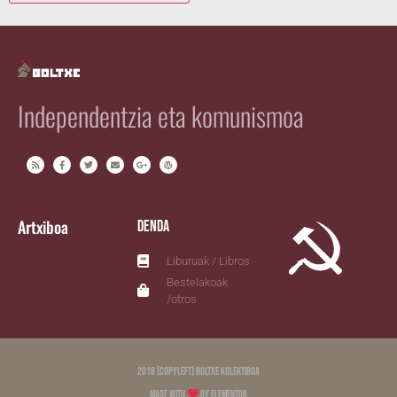
Independentzia eta komunismoa
Artxiboa
Denda
Liburuak / Libros
Bestelakoak
/otros
2018 (copyleft) Boltxe Kolektiboa
Made with
by Elementor