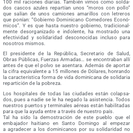
100 mil racio­nes dia­rias. Tam­bién vimos como sol­da­
dos cas­cos azu­les repar­tían unos “moros con pollo”
que salían de unos camio­nes ama­ri­llos con letre­ros
que ponían: “Gobierno Domi­ni­cano Come­do­res Eco­nó­
mi­cos”. Y es que has­ta nues­tro gobierno, tra­di­cio­nal­
men­te des­or­ga­ni­za­do e indo­len­te, ha mos­tra­do una
efec­ti­vi­dad y soli­da­ri­dad des­co­no­ci­das inclu­so para
noso­tros mismos.
El pre­si­den­te de la Repú­bli­ca, Secre­ta­rio de Salud,
Obras Públi­cas, Fuer­zas Arma­das… se encon­tra­ban allí
antes de que el pol­vo se asen­ta­ra. Ade­más de apor­tar
la cifra equi­va­len­te a 15 millo­nes de Dóla­res, hon­ran­do
la carac­te­rís­ti­ca for­ma de vida domi­ni­ca­na de soli­da­ria
repar­ti­ción de la pobreza.
Los hos­pi­ta­les de todas las ciu­da­des están colap­sa­
dos, pues a nadie se le ha nega­do la asis­ten­cia. Todos
nues­tros puer­tos y ter­mi­na­les aéreas están habi­li­ta­das
para que la ayu­da entre a tra­vés de nues­tro país.
Tal ha sido la demos­tra­ción de este pue­blo que el
emba­ja­dor hai­tiano en San­to Domin­go al empe­zar
a agra­de­cer a los domi­ni­ca­nos por su soli­da­ri­dad no