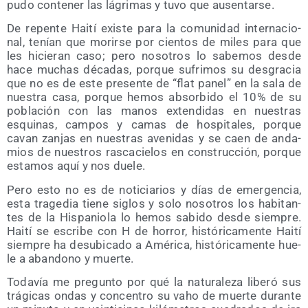
pudo con­te­ner las lágri­mas y tuvo que ausentarse.
De repen­te Hai­tí exis­te para la comu­ni­dad inter­na­cio­
nal, tenían que morir­se por cien­tos de miles para que
les hicie­ran caso; pero noso­tros lo sabe­mos des­de
hace muchas déca­das, por­que sufri­mos su des­gra­cia
que no es de este pre­sen­te de “flat panel” en la sala de
nues­tra casa, por­que hemos absor­bi­do el 10% de su
pobla­ción con las manos exten­di­das en nues­tras
esqui­nas, cam­pos y camas de hos­pi­ta­les, por­que
cavan zan­jas en nues­tras ave­ni­das y se caen de anda­
mios de nues­tros ras­ca­cie­los en cons­truc­ción, por­que
esta­mos aquí y nos duele.
Pero esto no es de noti­cia­rios y días de emer­gen­cia,
esta tra­ge­dia tie­ne siglos y solo noso­tros los habi­tan­
tes de la His­pa­nio­la lo hemos sabi­do des­de siem­pre.
Hai­tí se escri­be con H de horror, his­tó­ri­ca­men­te Hai­tí
siem­pre ha des­ubi­ca­do a Amé­ri­ca, his­tó­ri­ca­men­te hue­
le a aban­dono y muerte.
Toda­vía me pre­gun­to por qué la natu­ra­le­za libe­ró sus
trá­gi­cas ondas y con­cen­tro su vaho de muer­te duran­te