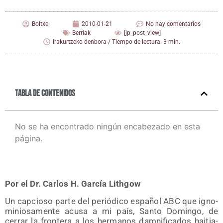
Boltxe
2010-01-21
No hay comentarios
Berriak
[jp_post_view]
Irakurtzeko denbora / Tiempo de lectura: 3 min.
Tabla de contenidos
No se ha encontrado ningún encabezado en esta
página.
Por el Dr. Car­los H. Gar­cía Lithgow
Un cap­cio­so par­te del perió­di­co espa­ñol ABC que igno­
mi­nio­sa­men­te acu­sa a mi país, San­to Domin­go, de
cerrar la fron­te­ra a los her­ma­nos dam­ni­fi­ca­dos hai­tia­