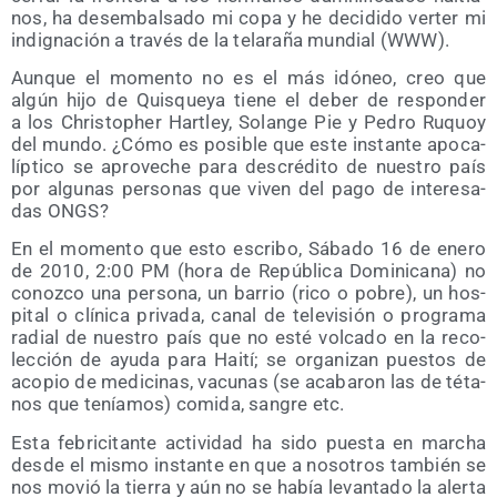
nos, ha des­em­bal­sa­do mi copa y he deci­di­do ver­ter mi
indig­na­ción a tra­vés de la tela­ra­ña mun­dial (WWW).
Aun­que el momen­to no es el más idó­neo, creo que
algún hijo de Quis­que­ya tie­ne el deber de res­pon­der
a los Chris­topher Hartley, Solan­ge Pie y Pedro Ruquoy
del mun­do. ¿Cómo es posi­ble que este ins­tan­te apo­ca­
líp­ti­co se apro­ve­che para des­cré­di­to de nues­tro país
por algu­nas per­so­nas que viven del pago de intere­sa­
das ONGS?
En el momen­to que esto escri­bo, Sába­do 16 de enero
de 2010, 2:00 PM (hora de Repú­bli­ca Domi­ni­ca­na) no
conoz­co una per­so­na, un barrio (rico o pobre), un hos­
pi­tal o clí­ni­ca pri­va­da, canal de tele­vi­sión o pro­gra­ma
radial de nues­tro país que no esté vol­ca­do en la reco­
lec­ción de ayu­da para Hai­tí; se orga­ni­zan pues­tos de
aco­pio de medi­ci­nas, vacu­nas (se aca­ba­ron las de téta­
nos que tenía­mos) comi­da, san­gre etc.
Esta febri­ci­tan­te acti­vi­dad ha sido pues­ta en mar­cha
des­de el mis­mo ins­tan­te en que a noso­tros tam­bién se
nos movió la tie­rra y aún no se había levan­ta­do la aler­ta