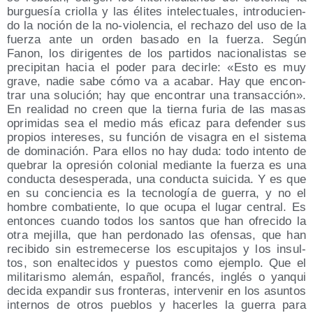
bur­gue­sía crio­lla y las éli­tes inte­lec­tua­les, intro­du­cien­
do la noción de la no-vio­len­cia, el recha­zo del uso de la
fuer­za ante un orden basa­do en la fuer­za. Según
Fanon, los diri­gen­tes de los par­ti­dos nacio­na­lis­tas se
pre­ci­pi­tan hacia el poder para decir­le: «Esto es muy
gra­ve, nadie sabe cómo va a aca­bar. Hay que encon­
trar una solu­ción; hay que encon­trar una tran­sac­ción».
En reali­dad no creen que la tier­na furia de las masas
opri­mi­das sea el medio más efi­caz para defen­der sus
pro­pios intere­ses, su fun­ción de visa­gra en el sis­te­ma
de domi­na­ción. Para ellos no hay duda: todo inten­to de
que­brar la opre­sión colo­nial median­te la fuer­za es una
con­duc­ta deses­pe­ra­da, una con­duc­ta sui­ci­da. Y es que
en su con­cien­cia es la tec­no­lo­gía de gue­rra, y no el
hom­bre com­ba­tien­te, lo que ocu­pa el lugar cen­tral. Es
enton­ces cuan­do todos los san­tos que han ofre­ci­do la
otra meji­lla, que han per­do­na­do las ofen­sas, que han
reci­bi­do sin estre­me­cer­se los escu­pi­ta­jos y los insul­
tos, son enal­te­ci­dos y pues­tos como ejem­plo. Que el
mili­ta­ris­mo ale­mán, espa­ñol, fran­cés, inglés o yan­qui
deci­da expan­dir sus fron­te­ras, inter­ve­nir en los asun­tos
inter­nos de otros pue­blos y hacer­les la gue­rra para