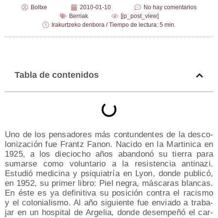
Boltxe
2010-01-10
No hay comentarios
Berriak
[jp_post_view]
Irakurtzeko denbora / Tiempo de lectura: 5 min.
Tabla de contenidos
Uno de los pen­sa­do­res más con­tun­den­tes de la des­co­
lo­ni­za­ción fue Frantz Fanon. Naci­do en la Mar­ti­ni­ca en
1925, a los die­cio­cho años aban­do­nó su tie­rra para
sumar­se como volun­ta­rio a la resis­ten­cia anti­na­zi.
Estu­dió medi­ci­na y psi­quia­tría en Lyon, don­de publi­có,
en 1952, su pri­mer libro: Piel negra, más­ca­ras blan­cas.
En éste es ya defi­ni­ti­va su posi­ción con­tra el racis­mo
y el colo­nia­lis­mo. Al año siguien­te fue envia­do a tra­ba­
jar en un hos­pi­tal de Arge­lia, don­de desem­pe­ñó el car­