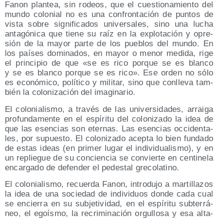
Fanon plan­tea, sin rodeos, que el cues­tio­na­mien­to del
mun­do colo­nial no es una con­fron­ta­ción de pun­tos de
vis­ta sobre sig­ni­fi­ca­dos uni­ver­sa­les, sino una lucha
anta­gó­ni­ca que tie­ne su raíz en la explo­ta­ción y opre­
sión de la mayor par­te de los pue­blos del mun­do. En
los paí­ses domi­na­dos, en mayor o menor medi­da, rige
el prin­ci­pio de que «se es rico por­que se es blan­co
y se es blan­co por­que se es rico». Ese orden no sólo
es eco­nó­mi­co, polí­ti­co y mili­tar, sino que con­lle­va tam­
bién la colo­ni­za­ción del imaginario.
El colo­nia­lis­mo, a tra­vés de las uni­ver­si­da­des, arrai­ga
pro­fun­da­men­te en el espí­ri­tu del colo­ni­za­do la idea de
que las esen­cias son eter­nas. Las esen­cias occi­den­ta­
les, por supues­to. El colo­ni­za­do acep­ta lo bien fun­da­do
de estas ideas (en pri­mer lugar el indi­vi­dua­lis­mo), y en
un replie­gue de su con­cien­cia se con­vier­te en cen­ti­ne­la
encar­ga­do de defen­der el pedes­tal grecolatino.
El colo­nia­lis­mo, recuer­da Fanon, intro­du­jo a mar­ti­lla­zos
la idea de una socie­dad de indi­vi­duos don­de cada cual
se encie­rra en su sub­je­ti­vi­dad, en el espí­ri­tu sub­te­rrá­
neo, el egoís­mo, la recri­mi­na­ción orgu­llo­sa y esa alta­