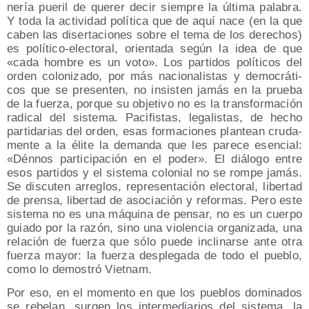
ne­ría pue­ril de que­rer decir siem­pre la últi­ma pala­bra.
Y toda la acti­vi­dad polí­ti­ca que de aquí nace (en la que
caben las diser­ta­cio­nes sobre el tema de los dere­chos)
es polí­ti­co-elec­to­ral, orien­ta­da según la idea de que
«cada hom­bre es un voto». Los par­ti­dos polí­ti­cos del
orden colo­ni­za­do, por más nacio­na­lis­tas y demo­crá­ti­
cos que se pre­sen­ten, no insis­ten jamás en la prue­ba
de la fuer­za, por­que su obje­ti­vo no es la trans­for­ma­ción
radi­cal del sis­te­ma. Paci­fis­tas, lega­lis­tas, de hecho
par­ti­da­rias del orden, esas for­ma­cio­nes plan­tean cru­da­
men­te a la éli­te la deman­da que les pare­ce esen­cial:
«Dén­nos par­ti­ci­pa­ción en el poder». El diá­lo­go entre
esos par­ti­dos y el sis­te­ma colo­nial no se rom­pe jamás.
Se dis­cu­ten arre­glos, repre­sen­ta­ción elec­to­ral, liber­tad
de pren­sa, liber­tad de aso­cia­ción y refor­mas. Pero este
sis­te­ma no es una máqui­na de pen­sar, no es un cuer­po
guia­do por la razón, sino una vio­len­cia orga­ni­za­da, una
rela­ción de fuer­za que sólo pue­de incli­nar­se ante otra
fuer­za mayor: la fuer­za des­ple­ga­da de todo el pue­blo,
como lo demos­tró Vietnam.
Por eso, en el momen­to en que los pue­blos domi­na­dos
se rebe­lan, sur­gen los inter­me­dia­rios del sis­te­ma, la