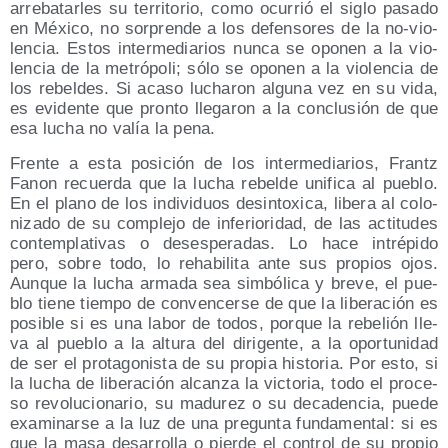
arre­ba­tar­les su terri­to­rio, como ocu­rrió el siglo pasa­do
en Méxi­co, no sor­pren­de a los defen­so­res de la no-vio­
len­cia. Estos inter­me­dia­rios nun­ca se opo­nen a la vio­
len­cia de la metró­po­li; sólo se opo­nen a la vio­len­cia de
los rebel­des. Si aca­so lucha­ron algu­na vez en su vida,
es evi­den­te que pron­to lle­ga­ron a la con­clu­sión de que
esa lucha no valía la pena.
Fren­te a esta posi­ción de los inter­me­dia­rios, Frantz
Fanon recuer­da que la lucha rebel­de uni­fi­ca al pue­blo.
En el plano de los indi­vi­duos des­in­to­xi­ca, libe­ra al colo­
ni­za­do de su com­ple­jo de infe­rio­ri­dad, de las acti­tu­des
con­tem­pla­ti­vas o deses­pe­ra­das. Lo hace intré­pi­do
pero, sobre todo, lo reha­bi­li­ta ante sus pro­pios ojos.
Aun­que la lucha arma­da sea sim­bó­li­ca y bre­ve, el pue­
blo tie­ne tiem­po de con­ven­cer­se de que la libe­ra­ción es
posi­ble si es una labor de todos, por­que la rebe­lión lle­
va al pue­blo a la altu­ra del diri­gen­te, a la opor­tu­ni­dad
de ser el pro­ta­go­nis­ta de su pro­pia his­to­ria. Por esto, si
la lucha de libe­ra­ción alcan­za la vic­to­ria, todo el pro­ce­
so revo­lu­cio­na­rio, su madu­rez o su deca­den­cia, pue­de
exa­mi­nar­se a la luz de una pre­gun­ta fun­da­men­tal: si es
que la masa desa­rro­lla o pier­de el con­trol de su pro­pio