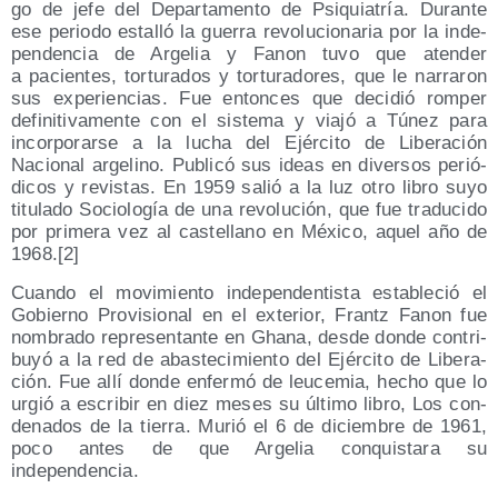
go de jefe del Depar­ta­men­to de Psi­quia­tría. Duran­te
ese perio­do esta­lló la gue­rra revo­lu­cio­na­ria por la inde­
pen­den­cia de Arge­lia y Fanon tuvo que aten­der
a pacien­tes, tor­tu­ra­dos y tor­tu­ra­do­res, que le narra­ron
sus expe­rien­cias. Fue enton­ces que deci­dió rom­per
defi­ni­ti­va­men­te con el sis­te­ma y via­jó a Túnez para
incor­po­rar­se a la lucha del Ejér­ci­to de Libe­ra­ción
Nacio­nal arge­lino. Publi­có sus ideas en diver­sos perió­
di­cos y revis­tas. En 1959 salió a la luz otro libro suyo
titu­la­do Socio­lo­gía de una revo­lu­ción, que fue tra­du­ci­do
por pri­me­ra vez al cas­te­llano en Méxi­co, aquel año de
1968.[2]
Cuan­do el movi­mien­to inde­pen­den­tis­ta esta­ble­ció el
Gobierno Pro­vi­sio­nal en el exte­rior, Frantz Fanon fue
nom­bra­do repre­sen­tan­te en Gha­na, des­de don­de con­tri­
bu­yó a la red de abas­te­ci­mien­to del Ejér­ci­to de Libe­ra­
ción. Fue allí don­de enfer­mó de leu­ce­mia, hecho que lo
urgió a escri­bir en diez meses su últi­mo libro, Los con­
de­na­dos de la tie­rra. Murió el 6 de diciem­bre de 1961,
poco antes de que Arge­lia con­quis­ta­ra su
independencia.