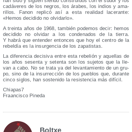
han sido y siguen sien­do cons­trui­dos con el sudor y los
cadá­ve­res de los negros, los ára­bes, los indios y ama­
ri­llos. Fanon repli­có así a esta reali­dad lace­ran­te:
«Hemos deci­di­do no olvidarlo».
A trein­ta años de 1968, tam­bién pode­mos decir: hemos
deci­di­do no olvi­dar a los con­de­na­dos de la tie­rra.
Y habrá que enten­der enton­ces que hoy el cen­tro de la
rebel­día es la insur­gen­cia de los zapatistas.
La dife­ren­cia deci­si­va entre esta rebe­lión y aque­llas de
los años sesen­ta y seten­ta son los suje­tos que la lle­
van a cabo. No se tra­ta ya del levan­ta­mien­to de un gru­
po, sino de la insu­rrec­ción de los pue­blos que, duran­te
cin­co siglos, han sos­te­ni­do la resis­ten­cia más difícil.
Chiapas7
Fraan­cis­co Pineda
Boltxe