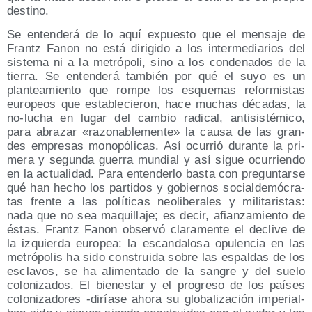
destino.
Se enten­de­rá de lo aquí expues­to que el men­sa­je de
Frantz Fanon no está diri­gi­do a los inter­me­dia­rios del
sis­te­ma ni a la metró­po­li, sino a los con­de­na­dos de la
tie­rra. Se enten­de­rá tam­bién por qué el suyo es un
plan­tea­mien­to que rom­pe los esque­mas refor­mis­tas
euro­peos que esta­ble­cie­ron, hace muchas déca­das, la
no-lucha en lugar del cam­bio radi­cal, anti­sis­té­mi­co,
para abra­zar «razo­na­ble­men­te» la cau­sa de las gran­
des empre­sas mono­pó­li­cas. Así ocu­rrió duran­te la pri­
me­ra y segun­da gue­rra mun­dial y así sigue ocu­rrien­do
en la actua­li­dad. Para enten­der­lo bas­ta con pre­gun­tar­se
qué han hecho los par­ti­dos y gobier­nos social­de­mó­cra­
tas fren­te a las polí­ti­cas neo­li­be­ra­les y mili­ta­ris­tas:
nada que no sea maqui­lla­je; es decir, afian­za­mien­to de
éstas. Frantz Fanon obser­vó cla­ra­men­te el decli­ve de
la izquier­da euro­pea: la escan­da­lo­sa opu­len­cia en las
metró­po­lis ha sido cons­trui­da sobre las espal­das de los
escla­vos, se ha ali­men­ta­do de la san­gre y del sue­lo
colo­ni­za­dos. El bien­es­tar y el pro­gre­so de los paí­ses
colo­ni­za­do­res ‑diría­se aho­ra su glo­ba­li­za­ción impe­rial-