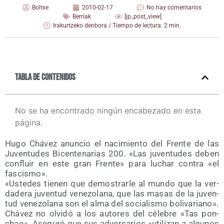
Boltxe
2010-02-17
No hay comentarios
Berriak
[jp_post_view]
Irakurtzeko denbora / Tiempo de lectura: 2 min.
Tabla de contenidos
No se ha encontrado ningún encabezado en esta
página.
Hugo Chá­vez anun­cio el naci­mien­to del Fren­te de las
Juven­tu­des Bicen­te­na­rias 200. «Las juven­tu­des deben
con­fluir en este gran Fren­te» para luchar con­tra «el
fascismo».
«Uste­des tie­nen que demos­trar­le al mun­do que la ver­
da­de­ra juven­tud vene­zo­la­na, que las masas de la juven­
tud vene­zo­la­na son el alma del socia­lis­mo bolivariano».
Chá­vez no olvi­dó a los auto­res del céle­bre «Tas pon­
chao». Ase­gu­ró que sus adver­sa­rios «uti­li­zan a algu­nos