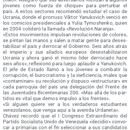
jóve­nes como fuer­za de cho­que» para per­tur­bar el
país. A estos sec­to­res reco­men­dó estu­diar el caso de
Ucra­nia, don­de el pro­rru­so Vík­tor Yanu­ko­vich ven­ció en
los comi­cios pre­si­den­cia­les a Yulia Tymoshen­ko, quien
en 2004 coli­de­ró la lla­ma­da «Revo­lu­ción Naranja».
«Estos movi­mien­tos impul­san revo­lu­cio­nes de colo­res,
se pin­tan las manos y salen a matar gen­te para des­es­
ta­bi­li­zar el país y derro­car el Gobierno. Seis años atrás
el impe­rio y sus alia­dos euro­peos des­es­ta­bi­li­za­ron
Ucra­nia y aho­ra ganó el mis­mo líder derro­ca­do hace
seis años», refle­xio­nó para lue­go aplau­dir a Yanukovich.
El jefe de Esta­do lla­mó a los jóve­nes a com­ba­tir la
corrup­ción, el buro­cra­tis­mo y la inefi­cien­cia, males que
«con­ta­mi­nan» su revo­lu­ción y dis­pu­so «estruc­tu­rar» en
cada parro­quia del país una dele­ga­ción del Fren­te de
las Juven­tu­des Bicen­te­na­rias 200. «Más allá de los par­
ti­dos es vital que demos impul­so a los frentes».
«Si alguien quie­re ver a los ver­da­de­ros estu­dian­tes
vene­zo­la­nos, que ven­ga aquí a la ave­ni­da Urdaneta».
Chá­vez recor­dó que el I Con­gre­so Extra­or­di­na­rio del
Par­ti­do Socia­lis­ta Uni­do de Vene­zue­la «deci­dió» con­vo­
car a pri­ma­rias con el fin selec­cio­nar a sus can­di­da­tos