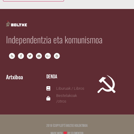
Independentzia eta komunismoa
Artxiboa
Denda
Liburuak / Libros
Bestelakoak
/otros
2018 (copyleft) Boltxe Kolektiboa
Made with
by Elementor