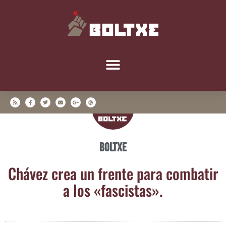
Boltxe
Chá­vez crea un fren­te para com­ba­tir
a los «fas­cis­tas».