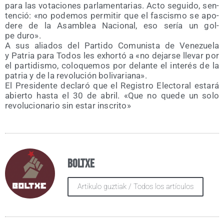
para las vota­cio­nes par­la­men­ta­rias. Acto segui­do, sen­
ten­ció: «no pode­mos per­mi­tir que el fas­cis­mo se apo­
de­re de la Asam­blea Nacio­nal, eso sería un gol­
pe duro».
A sus alia­dos del Par­ti­do Comu­nis­ta de Vene­zue­la
y Patria para Todos les exhor­tó a «no dejar­se lle­var por
el par­ti­dis­mo, colo­que­mos por delan­te el inte­rés de la
patria y de la revo­lu­ción bolivariana».
El Pre­si­den­te decla­ró que el Regis­tro Elec­to­ral esta­rá
abier­to has­ta el 30 de abril. «Que no que­de un solo
revo­lu­cio­na­rio sin estar inscrito»
Boltxe
Artikulo guztiak / Todos los artículos