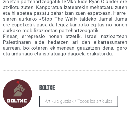
zioe­tan par­tehar­tzea­ga­tik ISM­ko kide Ryan Olan­der ere
atxi­lo­tu zuten. Kan­po­ra­tua iza­tea­re­kin mehatxa­tu zuten
eta hila­be­tea pasa­tu behar izan zuen espetxean. Harre­
sia­ren aur­ka­ko «Stop The Wall» tal­de­ko Jamal Juma
ere espetxe­tik pasa da legez kan­po­ko egi­tas­mo honen
aur­ka­ko mobi­li­za­zioe­tan par­tehar­tzea­ga­tik.
Finean, erre­pre­sio honen atze­tik, Israel nazioar­tean
Pales­ti­na­ren alde hedatzen ari den elkar­ta­su­na­ren
aurrean, boi­ko­ta­ren eki­me­nean gau­zatzen dena, gero
eta urdu­ria­go eta iso­la­tua­go dagoe­la era­kutsi du.
Boltxe
Artikulo guztiak / Todos los artículos