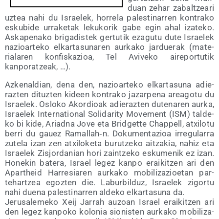
duan zehar zabal­tzea­ri
uztea nahi du Israe­lek, horre­la pales­ti­na­rren kon­tra­ko
esku­bi­de urra­ke­tak leku­ko­rik gabe egin ahal iza­te­ko.
Aska­pe­na­ko bri­ga­dis­tek ger­tu­tik eza­gu­tu dute Israe­lek
nazioar­te­ko elkar­ta­su­na­ren aur­ka­ko jar­due­rak (mate­
ria­la­ren kon­fis­ka­zioa, Tel Avi­ve­ko aire­por­tu­tik
kanporatzeak, …).
Azke­nal­dian, dena den, nazioar­te­ko elkar­ta­su­na adie­
raz­ten dituz­ten kideen kon­tra­ko jazar­pe­na area­go­tu du
Israe­lek. Oslo­ko Akor­dioak adie­raz­ten dute­na­ren aur­ka,
Israe­lek Inter­na­tio­nal Soli­da­rity Move­ment (ISM) tal­de­
ko bi kide, Ariad­na Jove eta Brid­get­te Chap­pell, atxi­lo­tu
berri du gauez Ramallah‑n. Doku­men­ta­zioa irre­gu­la­rra
zute­la izan zen atxi­lo­ke­ta burutze­ko aitza­kia, nahiz eta
Israe­lek Zis­jor­da­nian hori zain­tze­ko esku­me­nik ez izan.
Hone­kin bate­ra, Israel legez kan­po erai­kitzen ari den
Apartheid Harre­sia­ren aur­ka­ko mobi­li­za­zioe­tan par­
tehar­tzea egoz­ten die. Labur­bil­duz, Israe­lek zigor­tu
nahi due­na pales­ti­na­rren alde­ko elkar­ta­su­na da.
Jeru­sa­le­me­ko Xeij Jarrah auzoan Israel erai­kitzen ari
den legez kan­po­ko kolo­nia sio­nis­ten aur­ka­ko mobi­li­za­