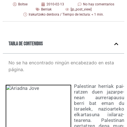
Boltxe
2010-02-13
No hay comentarios
Berriak
[jp_post_view]
Irakurtzeko denbora / Tiempo de lectura: < 1 min.
Tabla de contenidos
No se ha encontrado ningún encabezado en esta
página.
Pales­ti­nar herriak pai­
ratzen duen jazar­pe­
nean aurre­ra­pau­su
berri bat eman du
Israe­lek, nazioar­te­ko
elkar­ta­su­na ixi­la­raz­
tea­re­na. Pales­ti­nan
ger­tatzen dena mun­