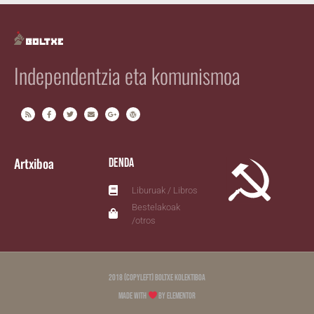
Independentzia eta komunismoa
Artxiboa
Denda
Liburuak / Libros
Bestelakoak
/otros
2018 (copyleft) Boltxe Kolektiboa
Made with
by Elementor