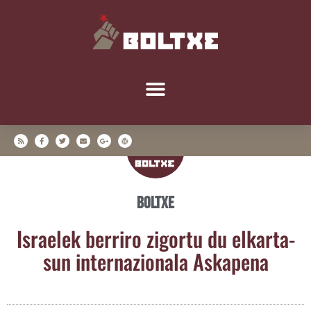
Boltxe
Israe­lek berri­ro zigor­tu du elkar­ta­
sun inter­na­zio­na­la Askapena