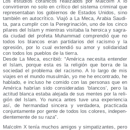
Los estu­dios corá­ni­cos rea­li­za­dos por Mal­colm X lo
con­vir­tie­ron no solo en crí­ti­co del sis­te­ma cri­mi­nal que
repre­sen­ta­ban los gobier­nos de Esta­dos Uni­dos, sino
tam­bién en auto­crí­ti­co. Via­jó a La Meca, Ara­bia Sau­di­
ta, para cum­plir con la Pere­gri­na­ción, uno de los cin­co
pila­res del Islam y mien­tras visi­ta­ba la heroi­ca y sagra­
da ciu­dad del pro­fe­ta Muham­mad com­pren­dió que no
todos los blan­cos eran par­ti­da­rios del racis­mo y la
opre­sión, por lo cual exten­dió su amor y soli­da­ri­dad
con todos los pue­blos de la tierra.
Des­de La Meca, escri­bió: “Amé­ri­ca nece­si­ta enten­der
el Islam, por­que esta es la reli­gión que borra de la
socie­dad el pro­ble­ma del racis­mo. A lo lar­go de mis
via­jes en el mun­do musul­mán, yo me he encon­tra­do, he
habla­do, e inclu­so he comi­do con las per­so­nas que en
Amé­ri­ca habrían sido con­si­de­ra­das ‘blan­cos’, pero la
acti­tud blan­ca esta­ba ale­ja­da de sus men­tes por la reli­
gión del Islam. Yo nun­ca antes tuve una expe­rien­cia
así, de her­man­dad sin­ce­ra y ver­da­de­ra, prac­ti­ca­da
con­jun­ta­men­te por gen­te de todos los colo­res, inde­pen­
dien­te­men­te de su raza”.
Mal­colm X tenía muchos ami­gos y sim­pa­ti­zan­tes, pero