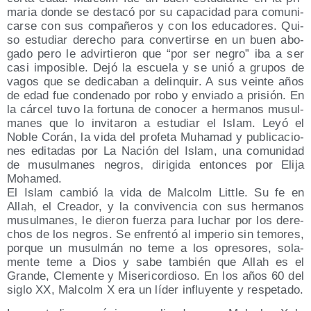
ma­ria don­de se des­ta­có por su capa­ci­dad para comu­ni­
car­se con sus com­pa­ñe­ros y con los edu­ca­do­res. Qui­
so estu­diar dere­cho para con­ver­tir­se en un buen abo­
ga­do pero le advir­tie­ron que “por ser negro” iba a ser
casi impo­si­ble. Dejó la escue­la y se unió a gru­pos de
vagos que se dedi­ca­ban a delin­quir. A sus vein­te años
de edad fue con­de­na­do por robo y envia­do a pri­sión. En
la cár­cel tuvo la for­tu­na de cono­cer a her­ma­nos musul­
ma­nes que lo invi­ta­ron a estu­diar el Islam. Leyó el
Noble Corán, la vida del pro­fe­ta Muha­mad y publi­ca­cio­
nes edi­ta­das por La Nación del Islam, una comu­ni­dad
de musul­ma­nes negros, diri­gi­da enton­ces por Eli­ja
Mohamed.
El Islam cam­bió la vida de Mal­colm Little. Su fe en
Allah, el Crea­dor, y la con­vi­ven­cia con sus her­ma­nos
musul­ma­nes, le die­ron fuer­za para luchar por los dere­
chos de los negros. Se enfren­tó al impe­rio sin temo­res,
por­que un musul­mán no teme a los opre­so­res, sola­
men­te teme a Dios y sabe tam­bién que Allah es el
Gran­de, Cle­men­te y Mise­ri­cor­dio­so. En los años 60 del
siglo XX, Mal­colm X era un líder influ­yen­te y respetado.