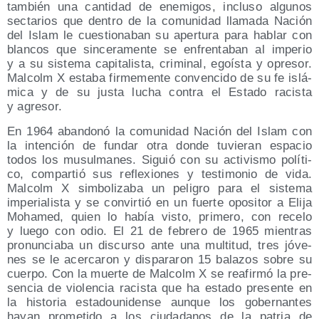
tam­bién una can­ti­dad de enemi­gos, inclu­so algu­nos
sec­ta­rios que den­tro de la comu­ni­dad lla­ma­da Nación
del Islam le cues­tio­na­ban su aper­tu­ra para hablar con
blan­cos que sin­ce­ra­men­te se enfren­ta­ban al impe­rio
y a su sis­te­ma capi­ta­lis­ta, cri­mi­nal, egoís­ta y opre­sor.
Mal­colm X esta­ba fir­me­men­te con­ven­ci­do de su fe islá­
mi­ca y de su jus­ta lucha con­tra el Esta­do racis­ta
y agresor.
En 1964 aban­do­nó la comu­ni­dad Nación del Islam con
la inten­ción de fun­dar otra don­de tuvie­ran espa­cio
todos los musul­ma­nes. Siguió con su acti­vis­mo polí­ti­
co, com­par­tió sus refle­xio­nes y tes­ti­mo­nio de vida.
Mal­colm X sim­bo­li­za­ba un peli­gro para el sis­te­ma
impe­ria­lis­ta y se con­vir­tió en un fuer­te opo­si­tor a Eli­ja
Moha­med, quien lo había vis­to, pri­me­ro, con rece­lo
y lue­go con odio. El 21 de febre­ro de 1965 mien­tras
pro­nun­cia­ba un dis­cur­so ante una mul­ti­tud, tres jóve­
nes se le acer­ca­ron y dis­pa­ra­ron 15 bala­zos sobre su
cuer­po. Con la muer­te de Mal­colm X se reafir­mó la pre­
sen­cia de vio­len­cia racis­ta que ha esta­do pre­sen­te en
la his­to­ria esta­dou­ni­den­se aun­que los gober­nan­tes
hayan pro­me­ti­do a los ciu­da­da­nos de la patria de