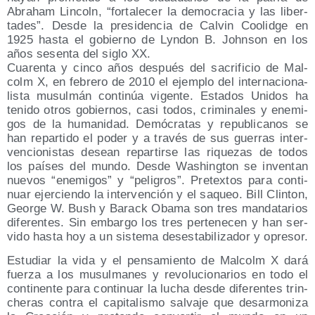
Abraham Lin­coln, “for­ta­le­cer la demo­cra­cia y las liber­
ta­des”. Des­de la pre­si­den­cia de Cal­vin Coolid­ge en
1925 has­ta el gobierno de Lyn­don B. John­son en los
años sesen­ta del siglo XX.
Cua­ren­ta y cin­co años des­pués del sacri­fi­cio de Mal­
colm X, en febre­ro de 2010 el ejem­plo del inter­na­cio­na­
lis­ta musul­mán con­ti­núa vigen­te. Esta­dos Uni­dos ha
teni­do otros gobier­nos, casi todos, cri­mi­na­les y enemi­
gos de la huma­ni­dad. Demó­cra­tas y repu­bli­ca­nos se
han repar­ti­do el poder y a tra­vés de sus gue­rras inter­
ven­cio­nis­tas desean repar­tir­se las rique­zas de todos
los paí­ses del mun­do. Des­de Washing­ton se inven­tan
nue­vos “enemi­gos” y “peli­gros”. Pre­tex­tos para con­ti­
nuar ejer­cien­do la inter­ven­ción y el saqueo. Bill Clin­ton,
Geor­ge W. Bush y Barack Oba­ma son tres man­da­ta­rios
dife­ren­tes. Sin embar­go los tres per­te­ne­cen y han ser­
vi­do has­ta hoy a un sis­te­ma des­es­ta­bi­li­za­dor y opresor.
Estu­diar la vida y el pen­sa­mien­to de Mal­colm X dará
fuer­za a los musul­ma­nes y revo­lu­cio­na­rios en todo el
con­ti­nen­te para con­ti­nuar la lucha des­de dife­ren­tes trin­
che­ras con­tra el capi­ta­lis­mo sal­va­je que des­ar­mo­ni­za