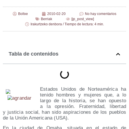
Boltxe
2010-02-20
No hay comentarios
Berriak
[jp_post_view]
Irakurtzeko denbora / Tiempo de lectura: 4 min.
Tabla de contenidos
Esta­dos Uni­dos de Nor­te­amé­ri­ca ha
teni­do hom­bres y muje­res que, a lo
lar­go de la his­to­ria, se han opues­to
a la opre­sión. Fra­ter­ni­dad, liber­tad
y jus­ti­cia social, han sido aspi­ra­cio­nes de los pue­blos
de la Unión Ame­ri­ca­na (USA).
En la ciu­dad de Omaha, situa­da en el esta­do de