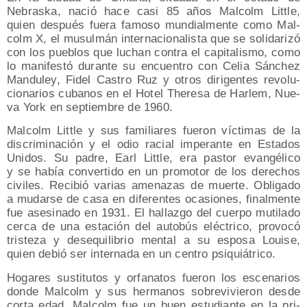
Nebras­ka, nació hace casi 85 años Mal­colm Little,
quien des­pués fue­ra famo­so mun­dial­men­te como Mal­
colm X, el musul­mán inter­na­cio­na­lis­ta que se soli­da­ri­zó
con los pue­blos que luchan con­tra el capi­ta­lis­mo, como
lo mani­fes­tó duran­te su encuen­tro con Celia Sán­chez
Man­du­ley, Fidel Cas­tro Ruz y otros diri­gen­tes revo­lu­
cio­na­rios cuba­nos en el Hotel The­re­sa de Har­lem, Nue­
va York en sep­tiem­bre de 1960.
Mal­colm Little y sus fami­lia­res fue­ron víc­ti­mas de la
dis­cri­mi­na­ción y el odio racial impe­ran­te en Esta­dos
Uni­dos. Su padre, Earl Little, era pas­tor evan­gé­li­co
y se había con­ver­ti­do en un pro­mo­tor de los dere­chos
civi­les. Reci­bió varias ame­na­zas de muer­te. Obli­ga­do
a mudar­se de casa en dife­ren­tes oca­sio­nes, final­men­te
fue ase­si­na­do en 1931. El hallaz­go del cuer­po muti­la­do
cer­ca de una esta­ción del auto­bús eléc­tri­co, pro­vo­có
tris­te­za y des­equi­li­brio men­tal a su espo­sa Loui­se,
quien debió ser inter­na­da en un cen­tro psiquiátrico.
Hoga­res sus­ti­tu­tos y orfa­na­tos fue­ron los esce­na­rios
don­de Mal­colm y sus her­ma­nos sobre­vi­vie­ron des­de
cor­ta edad. Mal­colm fue un buen estu­dian­te en la pri­