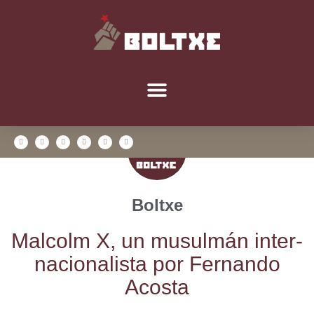
Boltxe
Mal­colm X, un musul­mán inter­
na­cio­na­lis­ta por Fer­nan­do
Acosta