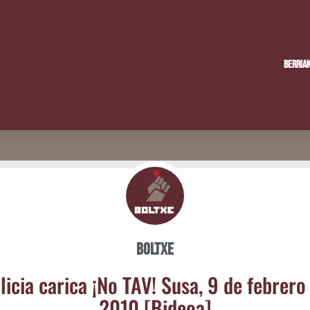
Berria
Boltxe
li­cia cari­ca ¡No TAV! Susa, 9 de febre­ro
2010 [Bideoa]