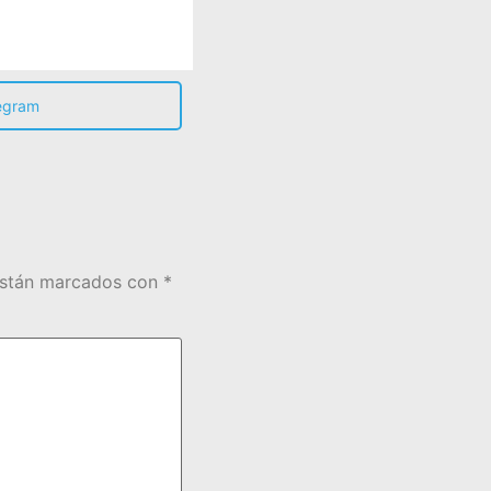
egram
están marcados con
*