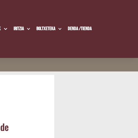
k
Iritzia
Boltxe­te­ka
Den­da /​Tien­da
 de