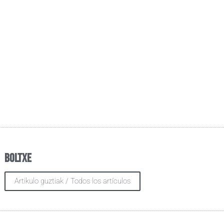
Boltxe
Artikulo guztiak / Todos los artículos